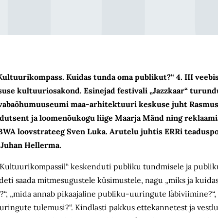
ultuurikompass. Kuidas tunda oma publikut?“ 4. III veebis
tsuse kultuuriosakond. Esinejad festivali „Jazzkaar“ turu
 vabaõhumuuseumi maa-arhitektuuri keskuse juht Rasmus
odutsent ja loomenõukogu liige Maarja Mänd ning reklaam
WA loovstrateeg Sven Luka. Arutelu juhtis ERRi teaduspo
 Juhan Hellerma.
 „Kultuurikompassil“ keskenduti publiku tundmisele ja publi
odeti saada mitmesugustele küsimustele, nagu „miks ja kuida
“, „mida annab pikaajaline publiku-uuringute läbiviimine?“,
ringute tulemusi?“. Kindlasti pakkus ettekannetest ja vestl