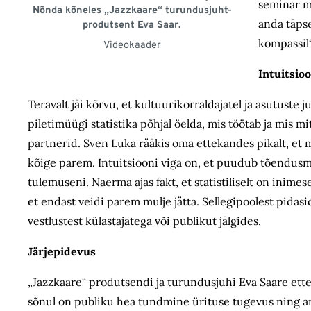
seminar m
Nõnda kõneles „Jazzkaare“ turundusjuht-
anda täpse
produtsent Eva Saar.
kompassil“
Videokaader
Intuitsio
Teravalt jäi kõrvu, et kultuurikorraldajatel ja asutuste
piletimüügi statistika põhjal öelda, mis töötab ja mis m
partnerid. Sven Luka rääkis oma ettekandes pikalt, et
kõige parem. Intuitsiooni viga on, et puudub tõendusma
tulemuseni. Naerma ajas fakt, et statistiliselt on inimes
et endast veidi parem mulje jätta. Sellegi­poolest pida
vestlustest külastajatega või publikut jälgides.
Järjepidevus
„Jazzkaare“ produtsendi ja turundusjuhi Eva Saare etteka
sõnul on publiku hea tundmine ürituse tugevus ning ann