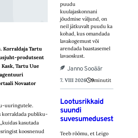
puudu
kuulajaskonnani
jõudmise väljund, on
neil jätkuvalt puudu ka
kohad, ‎kus omandada
lavakogemust või
arendada baastasemel
. Korraldaja Tartu
lavaoskust.‎
ndusjuht-produtsent
 Kask, Tartu Uue
Janno Sooäär
iagentuuri
7. VIII 2026
9
minutit
rtaali Novaator
Lootusrikkaid
ku-uuringutele.
suundi
s korraldada publiku-
suvesumedusest
 „kuidas kasutada
usringist koosnenud
Teeb rõõmu, et Leigo