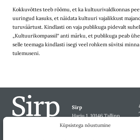
Kokkuvõttes teeb rõõmu, et ka kultuurivaldkonnas peet
uuringud kasuks, et näidata kultuuri vajalikkust majan
turuväärtust. Kindlasti on vaja publikuga pidevalt suhel
„Kultuurikompassil“ anti märku, et publikuga peab ühel
selle teemaga kindlasti isegi veel rohkem süvitsi minna
tulemuseni.
Sirp
Harju 1, 10146 Tallinn
sirp@sirp.ee
Küpsistega nõustumine
Facebook