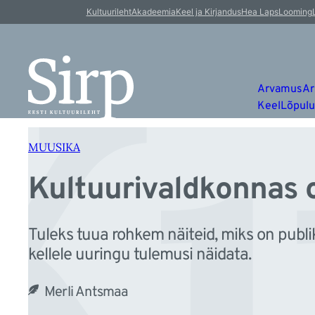
Ku
Liigu
Kultuurileht
Akadeemia
Keel ja Kirjandus
Hea Laps
Looming
sisu
juurde
Arvamus
Ar
Keel
Lõpul
MUUSIKA
Kultuurivaldkonnas o
Tuleks tuua rohkem näiteid, miks on publi
kellele uuringu tulemusi näidata.
Merli Antsmaa