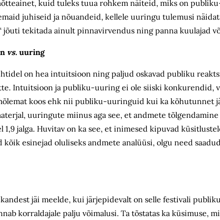
õtteainet, kuid tuleks tuua rohkem näiteid, miks on publiku
maid juhiseid ja nõuandeid, kellele uuringu tulemusi näidata
 jõuti tekitada ainult pinnavirvendus ning panna kuulajad võ
on
vs.
uuring
 juhtidel on hea intuitsioon ning paljud oskavad publiku reakt
itte. Intuitsioon ja publiku-uuring ei ole siiski konkurendid,
 mõlemat koos ehk nii publiku-uuringuid kui ka kõhutunnet 
terjal, uuringute miinus aga see, et andmete tõlgendamine v
el 1,9 jalga. Huvitav on ka see, et inimesed kipuvad küsitluste
sid kõik esinejad oluliseks andmete analüüsi, olgu need saad
ndest jäi meelde, kui järjepidevalt on selle festivali publik
ab korraldajale palju võimalusi. Ta tõstatas ka küsimuse, m