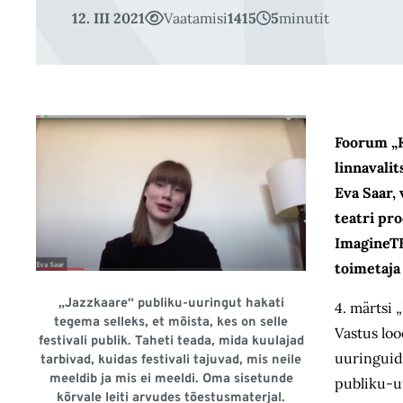
12. III 2021
Vaatamisi
1415
5
minutit
Foorum „K
linnavali
Eva Saar,
teatri pr
ImagineTB
toimetaja
„Jazzkaare“ publiku-uuringut hakati
4. märtsi
tegema selleks, et mõista, kes on selle
Vastus lo
festivali publik. Taheti teada, mida kuulajad
uuringuid?
tarbivad, kuidas festivali tajuvad, mis neile
meeldib ja mis ei meeldi. Oma sisetunde
publiku-uu
kõrvale leiti arvudes tõestusmaterjal.