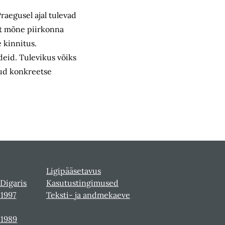
aegusel ajal tulevad
alt mõne piirkonna
e kinnitus.
deid. Tulevikus võiks
nud konkreetse
Ligipääsetavus
 Digaris
Kasutustingimused
-1997
Teksti- ja andmekaeve
-1989