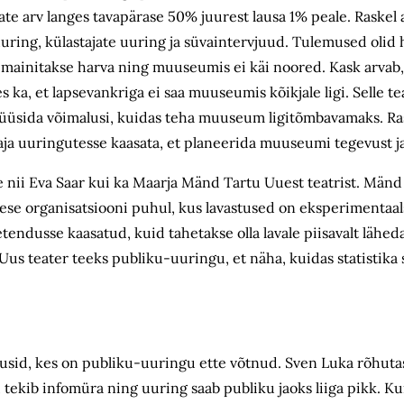
te arv langes tavapärase 50% juurest lausa 1% peale. Raskel 
 uuring, külastajate uuring ja süvaintervjuud. Tulemused olid
e mainitakse harva ning muuseumis ei käi noored. Kask arvab,
a, et lapsevankriga ei saa muuseumis kõikjale ligi. Selle te
lüüsida võimalusi, kuidas teha muuseum ligitõmbavamaks. R
ja uuringutesse kaasata, et planeerida muuseumi tegevust j
nii Eva Saar kui ka Maarja Mänd Tartu Uuest teatrist. Mänd t
ikese organisatsiooni puhul, kus lavastused on eksperimentaal
etendusse kaasatud, kuid tahetakse olla lavale piisavalt läheda
Uus teater teeks publiku-uuringu, et näha, kuidas statistika 
ljusid, kes on publiku-uuringu ette võtnud. Sven Luka rõhutas 
a, tekib infomüra ning uuring saab publiku jaoks liiga pikk. Ku