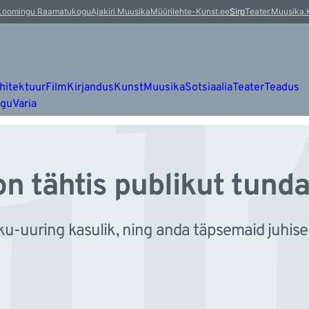
l
Loomingu Raamatukogu
Ajakiri Muusika
Müürileht
e-Kunst.ee
Sirp
Teater.Muusika.
hitektuur
Film
Kirjandus
Kunst
Muusika
Sotsiaalia
Teater
Teadus
ugu
Varia
n tähtis publikut tund
ku-uuring kasulik, ning anda täpsemaid juhise