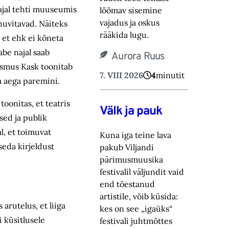
ajal tehti muuseumis
lõõmav sisemine
vajadus ja oskus
 huvitavad. Näiteks
rääkida lugu.‎
 et ehk ei kõneta
abe najal saab
Aurora Ruus
asmus Kask toonitab
7. VIII 2026
4
minutit
a aega paremini.
oonitas, et teatris
Välk ja pauk
sed ja publik
l, et toimuvat
Kuna iga teine lava
seda kirjeldust
pakub Viljandi
pärimusmuusika
festivalil väljundit vaid
end tõestanud
artistile, võib küsida:
arutelus, et liiga
kes on see „igaüks“
i küsitlusele
festivali juhtmõttes