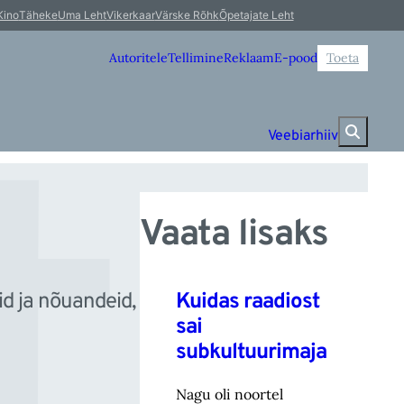
tu
Kino
Täheke
Uma Leht
Vikerkaar
Värske Rõhk
Õpetajate Leht
Autoritele
Tellimine
Reklaam
E-pood
Toeta
Veebiarhiiv
Vaata lisaks
a
Kuidas raadiost
id ja nõuandeid,
sai
subkultuurimaja
Nagu oli noortel