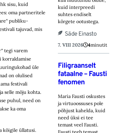
küll muutunud olude,
ehk sisu, kuid
kuid ‎interpreedi
 ees: oma partneritele
suhtes endiselt
aare“ publiku-
kõrgete ootustega.‎
estivali tajuvad, mis
Säde Einasto
7. VIII 2026
4
minutit
r“ tegi varem
li korraldamise
Filigraanselt
a uuringu­kohad üle
fataalne – Fausti
mad on olulised
fenomen
ama festivali
ja selle mõju kohta.
Maria Fausti oskustes
use puhul, need on
ja virtuoossuses pole
hakse ka oma
põhjust kahelda, kuid
need üksi ei tee
temast ‎veel Fausti.
kõigile üllatusi.
Fausti teeb temast