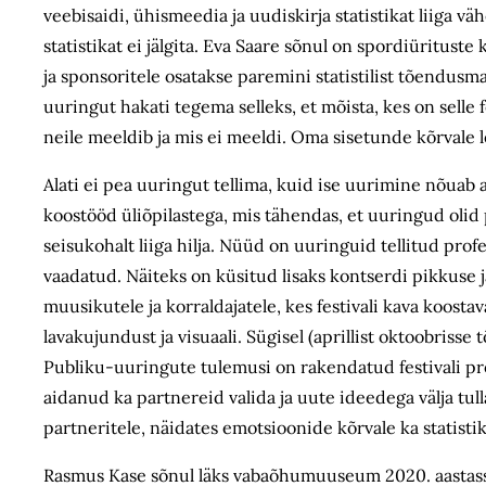
veebisaidi, ühismeedia ja uudiskirja statistikat liiga vä
statistikat ei jälgita. Eva Saare sõnul on spordiüritust
ja sponsoritele osatakse paremini statistilist tõendusmat
uuringut hakati tegema selleks, et mõista, kes on selle f
neile meeldib ja mis ei meeldi. Oma sisetunde kõrvale l
Alati ei pea uuringut tellima, kuid ise uurimine nõuab 
koostööd üliõpilastega, mis tähendas, et uuringud olid 
seisukohalt liiga hilja. Nüüd on uuringuid tellitud prof
vaadatud. Näiteks on küsitud lisaks kontserdi pikkuse 
muusikutele ja korraldajatele, kes festivali kava koost
lavakujundust ja visuaali. Sügisel (aprillist oktoobrisse 
Publiku-uuringute tulemusi on rakendatud festivali p
aidanud ka partnereid valida ja uute ideedega välja tull
partneritele, näidates emotsioonide kõrvale ka statistik
Rasmus Kase sõnul läks vabaõhumuuseum 2020. aastasse s