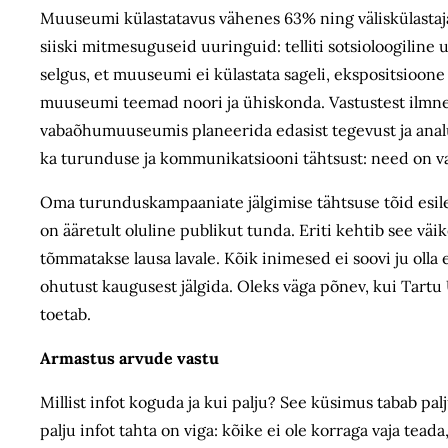
Muuseumi külastatavus vähenes 63% ning väliskülastaja
siiski mitmesuguseid uuringuid: telliti sotsioloogiline
selgus, et muuseumi ei külastata sageli, ekspositsioon
muuseumi teemad noori ja ühiskonda. Vastustest ilmnes k
vabaõhumuuseumis planeerida edasist tegevust ja ana
ka turunduse ja kommunikatsiooni tähtsust: need on va
Oma turunduskampaaniate jälgimise tähtsuse tõid esile 
on ääretult oluline publikut tunda. Eriti kehtib see vä
tõmmatakse lausa lavale. Kõik inimesed ei soovi ju olla 
ohutust kaugusest jälgida. Oleks väga põnev, kui Tartu 
toetab.
Armastus arvude vastu
Millist infot koguda ja kui palju? See küsimus tabab pa
palju infot tahta on viga: kõike ei ole korraga vaja tead