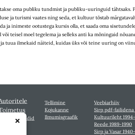
akse oma publiku tundmist ja publiku-uuringuid tähtsaks. Pr
duse ja turismi vaates ning seda, et kultuur tõstab märgatav
da ja inimeste ootustega kursis olla, et saada oma sisetundel
 või teisel moel tegelema ja selleks anti ka mõningaid nõuan
 ja tuua ilmekaid näiteid, kuidas üks või teine uuring on vii
Autoritele
Tellimine
Veebiarhiiv
Toimetus
Kojukanne
Sirp pdf-failidena
Ilmumisgraafik
Kultuurileht 1994
Sirbi laureaadid
Reede 1989-1990
Sirp ja Vasar 1940