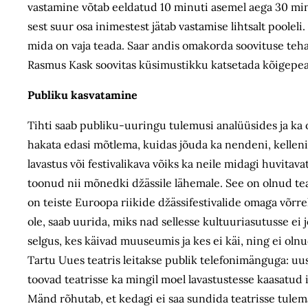
vastamine võtab eeldatud 10 minuti asemel aega 30 minuti
sest suur osa inimestest jätab vastamise lihtsalt pooleli.
mida on vaja teada. Saar andis omakorda soovituse teha kü
Rasmus Kask soovitas küsimustikku katsetada kõigepealt
Publiku kasvatamine
Tihti saab publiku-uuringu tulemusi analüüsides ja ka om
hakata edasi mõtlema, kuidas jõuda ka nendeni, kelleni
lavastus või festivalikava võiks ka neile midagi huvitava
toonud nii mõnedki džässile lähemale. See on olnud tead
on teiste Euroopa riikide džässifestivalide omaga võrre
ole, saab uurida, miks nad sellesse kultuuriasutusse ei
selgus, kes käivad muuseumis ja kes ei käi, ning ei o
Tartu Uues teatris leitakse publik telefonimänguga: uus
toovad teatrisse ka mingil moel lavastustesse kaasatud 
Mänd rõhutab, et kedagi ei saa sundida teatrisse tulem