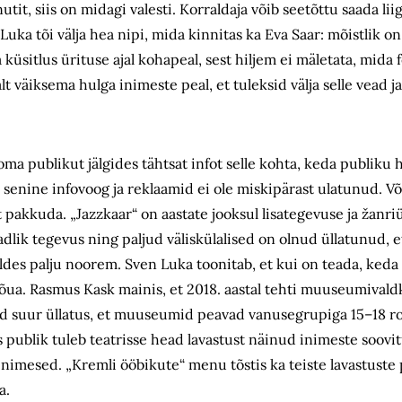
t, siis on midagi valesti. Korraldaja võib seetõttu saada lii
 Luka tõi välja hea nipi, mida kinnitas ka Eva Saar: mõistlik o
sitlus ürituse ajal kohapeal, sest hiljem ei mäletata, mida fe
 väiksema hulga inimeste peal, et tuleksid välja selle vead 
a publikut jälgides tähtsat infot selle kohta, keda publiku hu
 senine infovoog ja reklaamid ei ole miskipärast ulatunud. V
t pakkuda. „Jazzkaar“ on aastate jooksul lisategevuse ja žanri
lik tegevus ning paljud väliskülalised on olnud üllatunud, e
ldes palju noorem. Sven Luka toonitab, et kui on teada, keda
 jõua. Rasmus Kask mainis, et 2018. aastal tehti muuseumivald
lnud suur üllatus, et muuseumid peavad vanusegrupiga 15–18
 publik tuleb teatrisse head lavastust näinud inimeste soovit
inimesed. „Kremli ööbikute“ menu tõstis ka teiste lavastuste
a.