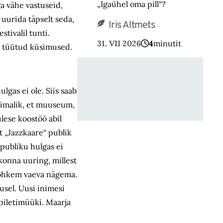
„Igaühel oma pill“?
ga vähe vastuseid,
n uurida täpselt seda,
Iris Altmets
stivalil tunti.
31. VII 2026
4
minutit
ja tüütud küsimused.
lgas ei ole. Siis saab
õimalik, et muuseum,
ülese koostöö abil
t „Jazzkaare“ publik
 publiku hulgas ei
konna uuring, millest
 rohkem vaeva nägema.
usel. Uusi inimesi
 piletimüüki. Maarja