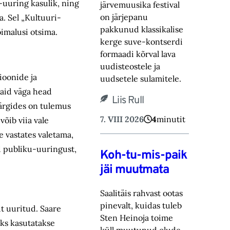
-uuring kasulik, ning
järvemuusika festival
on järjepanu
. Sel „Kultuuri­
pakkunud klassikalise
imalusi otsima.
kerge suve-‎kontserdi
formaadi kõrval lava
uudisteostele ja
sioonide ja
uudsetele sulamitele.‎
 vaid väga head
Liis Rull
järgides on tulemus
7. VIII 2026
4
minutit
õib viia vale
le vastates valetama,
ud publiku-uuringust,
Koh-tu-mis-paik
jäi muutmata
Saalitäis rahvast ootas
pinevalt, kuidas tuleb
ut uuritud. Saare
Sten Heinoja toime
iks kasutatakse