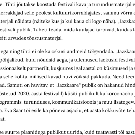
he. Tihti jõutakse koostada festivali kava ja turundusmaterjal 
e korraldajad selle poolest kultuurikorraldajatest sammu võrra
erjali näidata (näiteks kus ja kui kaua oli logo näha). „Jazzk
estivali publik. Taheti teada, mida kuulajad tarbivad, kuidas f
eiti arvudes tõestusmaterjal.
aega ning tihti ei ole ka oskusi andmeid tõlgendada. „Jazzkaa
põhjalikud, kuid nõudsid aega, ja tulemused laekusid festiva
essionaalselt partnerilt, kusjuures igal aastal on küsimused j
ja selle kohta, millised kavad huvi võiksid pakkuda. Need tee
avad. Samuti on huvitav, et „Jazzkaare“ publik on hakanud hind
tõstetud 2020. aasta festivalil) küsiti publikult ka koroonaohu 
rogrammis, turunduses, kommunikatsioonis ja muu lisategev
a. Eva Saar tõi esile ka põneva asjaolu, et aasta kokkuvõte te
at.
uurte plaanidega publikut uurida, kuid teatavasti tõi aasta 