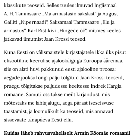
klassikute teoseid. Selles tuules ilmuvad Inglismaal
A. H. Tammsaare „Ma armastasin sakslast“ ja August
Gailiti „Nipernaadi“, Saksamaal Tammsaare „Elu ja
armastus“, Karl Ristikivi „Hingede öö“, mitmes keeles
jätkavad ilmumist Jaan Krossi teosed.
Kuna Eesti on välismaistele kirjastajatele ikka üks pisut
eksootiline keerulise ajalookäiguga Euroopa ääremaa,
siis on alati huvi pakkunud eesti ajalooline proosa:
aegade jooksul ongi palju tõlgitud Jaan Krossi teoseid,
praegu tõlgitakse paljudesse keeltesse Indrek Hargla
romaane. Samuti otsitakse meilt kirjandust, mis
mõtestaks me lähiajalugu, aega pärast iseseisvuse
taastamist, ja loomulikult ka teoseid, mis annavad
sissevaate tänapäeva Eesti ellu.
Kuidas läheb rahvusvaheliselt Armin Kõomäe romaanil