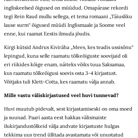
ingliskeelsed õigused on müüdud. Omapärase rekordi
tegi Rein Raud mullu sellega, et tema romaani „Täiusliku
lause surm“ õigused müüdi Inglismaale ja Soome veel
enne, kui raamat Eestis ilmuda jõudis.
Kirgi kütsid Andrus Kiviräha „Mees, kes teadis ussisõnu“
lepingud, kuna selle raamatu tõlkeõiguste soovijaid oli
eri riikides kõige enam, näiteks võiks tuua Saksamaa,
kus raamatu tõlkeõigusi soovis osta 3-4 kirjastust.
Võitjaks tuli Klett-Cotta, kes raamatu välja annab.
Mille vastu väliskirjastused veel huvi tunnevad?
Huvi muutub pidevalt, sest kirjastamiseski on oma moed
ja suunad. Paari aasta eest hakkas välismaiste
ilukirjandustõlkeid välja andvate kirjastuste hulgas
tekkima uus trend üllitada avastamata või unustatud