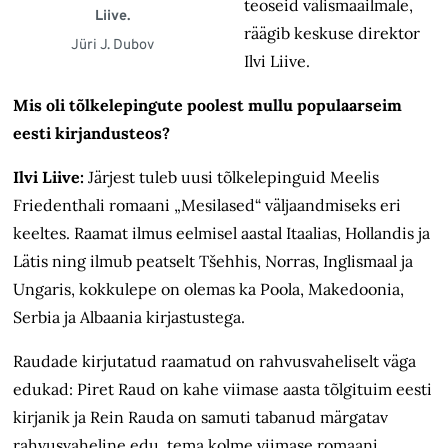
teoseid välismaailmale,
Liive.
räägib keskuse direktor
Jüri J. Dubov
Ilvi Liive.
Mis oli tõlkelepingute poolest mullu populaarseim
eesti kirjandusteos?
Ilvi Liive:
Järjest tuleb uusi tõlkelepinguid Meelis
Friedenthali romaani „Mesilased“ väljaandmiseks eri
keeltes. Raamat ilmus eelmisel aastal Itaalias, Hollandis ja
Lätis ning ilmub peatselt Tšehhis, Norras, Inglismaal ja
Ungaris, kokkulepe on olemas ka Poola, Makedoonia,
Serbia ja Albaania kirjastustega.
Raudade kirjutatud raamatud on rahvusvaheliselt väga
edukad: Piret Raud on kahe viimase aasta tõlgituim eesti
kirjanik ja Rein Rauda on samuti tabanud märgatav
rahvusvaheline edu, tema kolme viimase romaani