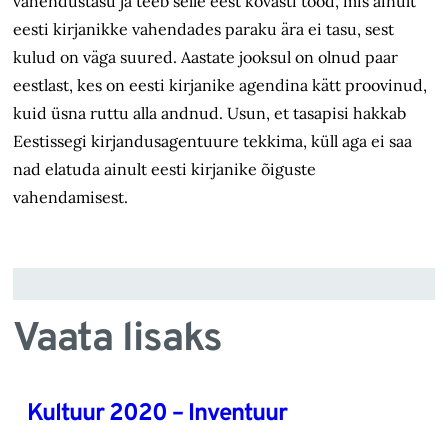
vahendustasu ja teeb selle eest kõvasti tööd, mis ainult
eesti kirjanikke vahendades paraku ära ei tasu, sest
kulud on väga suured. Aastate jooksul on olnud paar
eestlast, kes on eesti kirjanike agendina kätt proovinud,
kuid üsna ruttu alla andnud. Usun, et tasapisi hakkab
Eestissegi kirjandus­agentuure tekkima, küll aga ei saa
nad elatuda ainult eesti kirjanike õiguste
vahendamisest.
Vaata lisaks
Kultuur 2020 – Inventuur