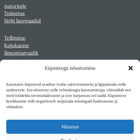
Autoritele
Toimetus
Sirbi laureaadid
Tellimine
Kojukanne
Ilmumisgraafik
Küpsistega nõustumine
Veebiarhiiv
Sirp pdf-failidena Digaris
Kasutame küpsiseid seadme teabe salvestamiseks ja ligipääsuks selle
Kultuurileht 1994-1997
andmetele. Kui nõustute selle tehnoloogia kasutamisega, võimaldab see
Reede 1989-1990
meil töödelda sirvimiskäitumist ja teie harjumusi sel saidil. Küpsistest
Sirp ja Vasar 1940-1989
keeldumine võib negatiivselt mõjutada mõningaid funktsioone ja
võimalusi.
Ligipääsetavus
Kasutustingimused
Nõustun
Teksti- ja andmekaeve