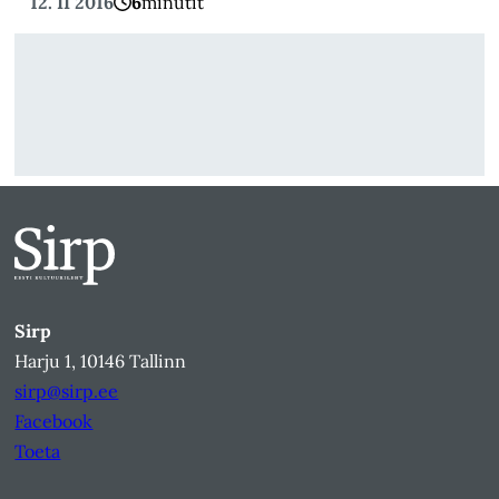
12. II 2016
6
minutit
Sirp
Harju 1, 10146 Tallinn
sirp@sirp.ee
Facebook
Toeta