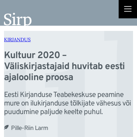
ul
Liigu
sisu
juurde
KIRJANDUS
Kultuur 2020 –
Väliskirjastajaid huvitab eesti
ajalooline proosa
Eesti Kirjanduse Teabekeskuse peamine
mure on ilukirjanduse tõlkijate vähesus või
puudumine paljude keelte puhul.
Pille-Riin Larm