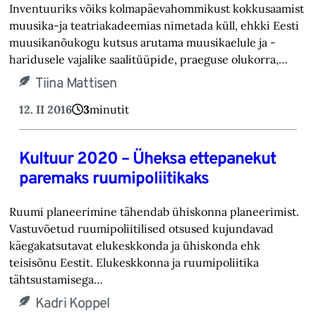
Inventuuriks võiks kolmapäevahommikust kokkusaamist
muusika-ja teatri­akadeemias nimetada küll, ehkki Eesti
muusikanõukogu kutsus arutama muusika­­elule ja -
haridusele vajalike saali­tüüpide, praeguse olukorra,…
Tiina Mattisen
12. II 2016
3
minutit
Kultuur 2020 – Üheksa ettepanekut
paremaks ruumipoliitikaks
Ruumi planeerimine tähendab ühiskonna planeerimist.
Vastuvõetud ruumipoliitilised otsused kujundavad
käegakatsutavat elukeskkonda ja ühiskonda ehk
teisisõnu Eestit. Elukeskkonna ja ruumipoliitika
tähtsustamisega…
Kadri Koppel