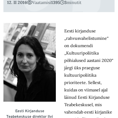
12. II 2016
Vaatamisi
1395
3
minutit
Eesti kirjanduse
„rahvusvahelistumine“
on dokumendi
„Kultuuripoliitika
põhialused aastani 2020“
järgi üks praeguse
kultuuripoliitika
prioriteete. Sellest,
kuidas on viimasel ajal
läinud Eesti Kirjanduse
Teabekeskusel, mis
Eesti Kirjanduse
vahendab eesti kirjanike
Teabekeskuse direktor Ilvi