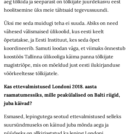
aeg tõlkida ja seepärast on tõlkijate juurdekasvu eest
hoolitsemine üks meie tähtsaid tegevussuundi.
Üksi me seda muidugi teha ei suuda. Abiks on need
vähesed välismaised ülikoolid, kus eesti keelt
õpetatakse, ja Eesti Instituut, kes seda õpet
koordineerib. Samuti loodan väga, et viimaks õnnestub
koostöös Tallinna ülikooliga käima panna tõlkijate
magistriõpe, mis on mõeldud just eesti ilukirjanduse
võõrkeeltesse tõlkijatele.
Kas ettevalmistused Londoni 2018. aasta
raamatumessiks, mille peakülalised on Balti riigid,
juba käivad?
Esmased, lepingutega seotud ettevalmistused selleks
suursündmuseks on käinud juba mõnda aega ja
nüüdseks on allkirjastatud ka leping Londoni