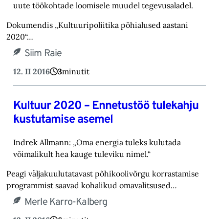
uute töökohtade loomisele muudel tegevusaladel.
Dokumendis „Kultuuripoliitika põhialused aastani
2020“…
Siim Raie
12. II 2016
3
minutit
Kultuur 2020 – Ennetustöö tulekahju
kustutamise asemel
Indrek Allmann: „Oma energia tuleks kulutada
võimalikult hea kauge tuleviku nimel.“
Peagi väljakuulutatavast põhikoolivõrgu korrastamise
programmist saavad kohalikud omavalitsused…
Merle Karro-Kalberg