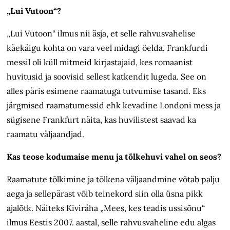
„Lui Vutoon“?
„Lui Vutoon“ ilmus nii äsja, et selle rahvusvahelise
käekäigu kohta on vara veel midagi öelda. Frankfurdi
messil oli küll mitmeid kirjastajaid, kes romaanist
huvitusid ja soovisid sellest katkendit lugeda. See on
alles päris esimene raamatuga tutvumise tasand. Eks
järgmised raamatumessid ehk kevadine Londoni mess ja
sügisene Frankfurt näita, kas huvilistest saavad ka
raamatu väljaandjad.
Kas teose kodumaise menu ja tõlkehuvi vahel on seos?
Raamatute tõlkimine ja tõlkena väljaandmine võtab palju
aega ja sellepärast võib teinekord siin olla üsna pikk
ajalõtk. Näiteks Kiviräha „Mees, kes teadis ussisõnu“
ilmus Eestis 2007. aastal, selle rahvusvaheline edu algas