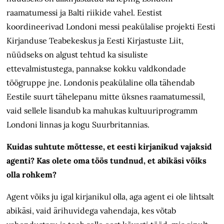
raamatumessi ja Balti riikide vahel. Eestist
koordineerivad Londoni messi peakülalise projekti Eesti
Kirjanduse Teabekeskus ja Eesti Kirjastuste Liit,
nüüdseks on algust tehtud ka sisuliste
ettevalmistustega, pannakse kokku valdkondade
töögruppe jne. Londonis peakülaline olla tähendab
Eestile suurt tähelepanu mitte üksnes raamatumessil,
vaid sellele lisandub ka mahukas kultuuriprogramm
Londoni linnas ja kogu Suurbritannias.
Kuidas suhtute mõttesse, et eesti kirjanikud vajaksid
agenti? Kas olete oma töös tundnud, et abikäsi võiks
olla rohkem?
Agent võiks ju igal kirjanikul olla, aga agent ei ole lihtsalt
abikäsi, vaid ärihuvidega vahendaja, kes võtab