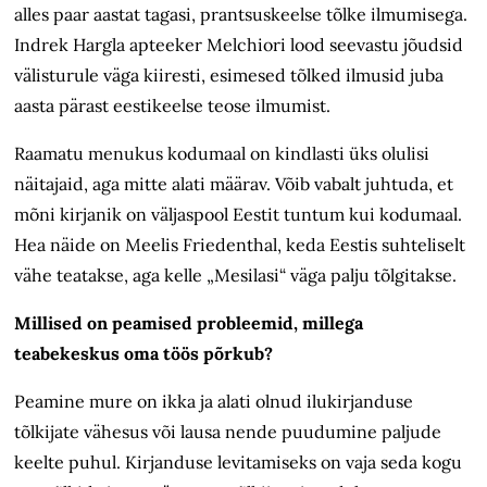
alles paar aastat tagasi, prantsuskeelse tõlke ilmumisega.
Indrek Hargla apteeker Melchiori lood seevastu jõudsid
välisturule väga kiiresti, esimesed tõlked ilmusid juba
aasta pärast eestikeelse teose ilmumist.
Raamatu menukus kodumaal on kindlasti üks olulisi
näitajaid, aga mitte alati määrav. Võib vabalt juhtuda, et
mõni kirjanik on väljaspool Eestit tuntum kui kodumaal.
Hea näide on Meelis Friedenthal, keda Eestis suhteliselt
vähe teatakse, aga kelle „Mesilasi“ väga palju tõlgitakse.
Millised on peamised probleemid, millega
teabekeskus oma töös põrkub?
Peamine mure on ikka ja alati olnud ilukirjanduse
tõlkijate vähesus või lausa nende puudumine paljude
keelte puhul. Kirjanduse levitamiseks on vaja seda kogu