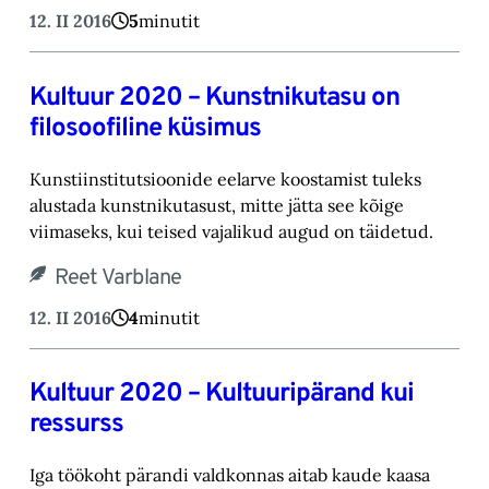
12. II 2016
5
minutit
Kultuur 2020 – Kunstnikutasu on
filosoofiline küsimus
Kunstiinstitutsioonide eelarve koostamist tuleks
alustada kunstnikutasust, mitte jätta see kõige
viimaseks, kui teised vajalikud augud on täidetud.
Reet Varblane
12. II 2016
4
minutit
Kultuur 2020 – Kultuuripärand kui
ressurss
Iga töökoht pärandi valdkonnas aitab kaude kaasa