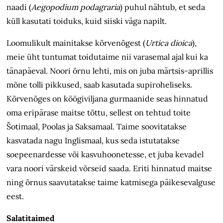
naadi (
Aegopodium
podagraria
) puhul nähtub, et seda
küll kasutati toiduks, kuid siiski väga napilt.
Loomulikult mainitakse kõrvenõgest (
Urtica dioica
),
meie üht tuntumat toidutaime nii varasemal ajal kui ka
tänapäeval. Noori õrnu lehti, mis on juba märtsis-aprillis
mõne tolli pikkused, saab kasutada supiroheliseks.
Kõrvenõges on köögiviljana gurmaanide seas hinnatud
oma eripärase maitse tõttu, sellest on tehtud toite
Šotimaal, Poolas ja Saksamaal. Taime soovitatakse
kasvatada nagu Inglismaal, kus seda istutatakse
soepeenardesse või kasvuhoonetesse, et juba kevadel
vara noori värskeid võrseid saada. Eriti hinnatud maitse
ning õrnus saavutatakse taime katmisega päikesevalguse
eest.
Salatitaimed