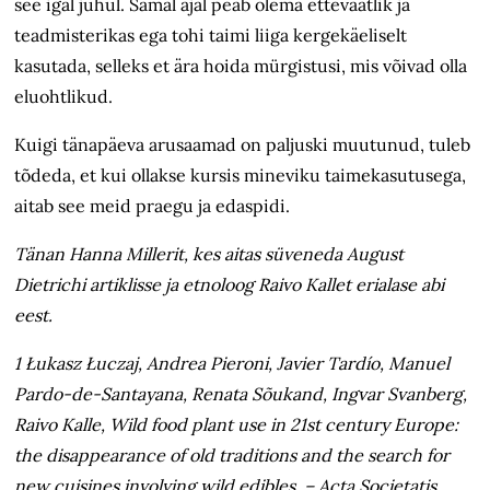
see igal juhul. Samal ajal peab olema ettevaatlik ja
teadmisterikas ega tohi taimi liiga kergekäeliselt
kasutada, selleks et ära hoida mürgistusi, mis võivad olla
eluohtlikud.
Kuigi tänapäeva arusaamad on paljuski muutunud, tuleb
tõdeda, et kui ollakse kursis mineviku taimekasutusega,
aitab see meid praegu ja edaspidi.
Tänan Hanna Millerit, kes aitas süveneda August
Dietrichi artiklisse ja etnoloog Raivo Kallet erialase abi
eest.
1 Łukasz Łuczaj, Andrea Pieroni, Javier Tardío, Manuel
Pardo-de-Santayana, Renata Sõukand, Ingvar Svanberg,
Raivo Kalle, Wild food plant use in 21st century Europe:
the disappearance of old traditions and the search for
new cuisines involving wild edibles. – Acta Societatis