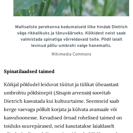
Maltsaliste perekonna kodumaiseid liike hindab Dietrich
väga rikkalikuks ja tänuväärseks. Kõikidest neist saab
valmistada spinatiga võrreldavaid toite. Pildil laialt
levinud põllu-umbrohi valge hanemalts.
Wikimedia Commons
Spinatilaadsed taimed
Kõikjal põldudel leiduvat tüütut ja tülikat üheaastast
umbrohtu põldsinepit (
Sinapis arvensis
) soovitab
Dietrich kasvatada kui kultuurtaime. Seemneid saab
kerge vaevaga põllult korjata ja külvata avamaale või
kasvuhoonesse. Kevadised õrnad rohelised taimed on
toiduks suurepärased, neid kasutatakse laialdaselt