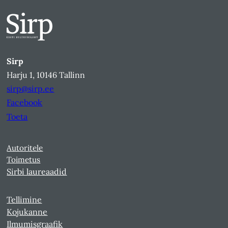
Sirp
Harju 1, 10146 Tallinn
sirp@sirp.ee
Facebook
Toeta
Autoritele
Toimetus
Sirbi laureaadid
Tellimine
Kojukanne
Ilmumisgraafik