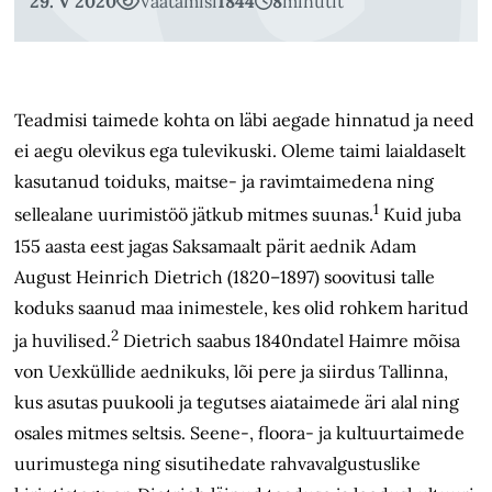
29. V 2020
Vaatamisi
1844
8
minutit
Teadmisi taimede kohta on läbi aegade hinnatud ja need
ei aegu olevikus ega tulevikuski. Oleme taimi laialdaselt
kasutanud toiduks, maitse- ja ravimtaimedena ning
1
sellealane uurimistöö jätkub mitmes suunas.
Kuid juba
155 aasta eest jagas Saksamaalt pärit aednik Adam
August Heinrich Dietrich (1820–1897) soovitusi talle
koduks saanud maa inimestele, kes olid rohkem haritud
2
ja huvilised.
Dietrich saabus 1840ndatel Haimre mõisa
von Uexküllide aednikuks, lõi pere ja siirdus Tallinna,
kus asutas puukooli ja tegutses aiataimede äri alal ning
osales mitmes seltsis. Seene-, floora- ja kultuurtaimede
uurimustega ning sisutihedate rahvavalgustuslike