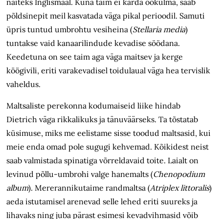
näiteks Inglismaal. Kuna taim ei karda öökülma, saab
põldsinepit meil kasvatada väga pikal perioodil. Samuti
üpris tuntud umbrohtu vesiheina (
Stellaria media
)
tuntakse vaid kanaarilindude kevadise söödana.
Keedetuna on see taim aga väga maitsev ja kerge
köögivili, eriti varakevadisel toidulaual väga hea tervislik
vaheldus.
Maltsaliste perekonna kodumaiseid liike hindab
Dietrich väga rikkalikuks ja tänuväärseks. Ta tõstatab
küsimuse, miks me eelistame sisse toodud maltsasid, kui
meie enda omad pole sugugi kehvemad. Kõikidest neist
saab valmistada spinatiga võrreldavaid toite. Laialt on
levinud põllu-umbrohi valge hanemalts (
Chenopodium
album
). Mererannikutaime randmaltsa (
Atriplex littoralis
)
aeda istutamisel arenevad selle lehed eriti suureks ja
lihavaks ning juba pärast esimesi kevadvihmasid võib