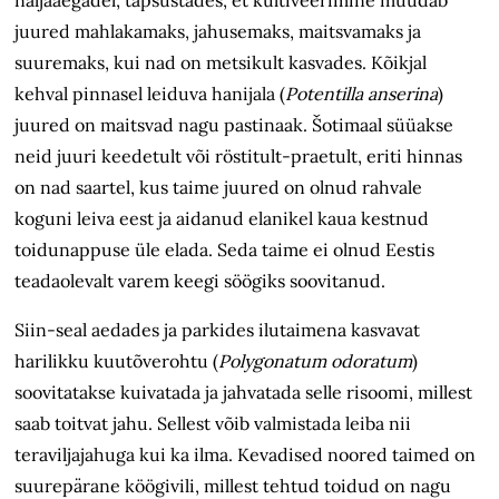
näljaaegadel, täpsustades, et kultiveerimine muudab
juured mahlakamaks, jahusemaks, maitsvamaks ja
suuremaks, kui nad on metsikult kasvades. Kõikjal
kehval pinnasel leiduva hanijala (
Potentilla anserina
)
juured on maitsvad nagu pastinaak. Šotimaal süüakse
neid juuri keedetult või röstitult-praetult, eriti hinnas
on nad saartel, kus taime juured on olnud rahvale
koguni leiva eest ja aidanud elanikel kaua kestnud
toidunappuse üle elada. Seda taime ei olnud Eestis
teadaolevalt varem keegi söögiks soovitanud.
Siin-seal aedades ja parkides ilutaimena kasvavat
harilikku kuutõverohtu (
Polygonatum odoratum
)
soovitatakse kuivatada ja jahvatada selle risoomi, millest
saab toitvat jahu. Sellest võib valmistada leiba nii
teraviljajahuga kui ka ilma. Kevadised noored taimed on
suurepärane köögivili, millest tehtud toidud on nagu