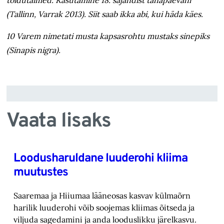
toidutaimed. Kasutamine 18. sajandist tänapäevani“
(Tallinn, Varrak 2013). Siit saab ikka abi, kui häda käes.
10 Varem nimetati musta kapsasrohtu mustaks sinepiks
(
Sinapis nigra
).
Vaata lisaks
Loodusharuldane luuderohi kliima
muutustes
Saaremaa ja Hiiumaa lääneosas kasvav külmaõrn
harilik luuderohi võib soojemas kliimas õitseda ja
viljuda sagedamini ja anda looduslikku järelkasvu.