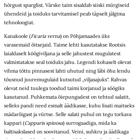
hõrgust sparglist. Värske taim sisaldab siiski mürgiseid
ühendeid ja toiduks tarvitamisel peab täpselt jälgima
tehnoloogiat.
Kanakoole (
Ficaria verna
) on Põhjamaades üks
varasemaid õitsejaid. Taime lehti kasutatakse Rootsis
laialdaselt köögiviljana ja selle jahustest mugulatest
valmistatakse seal toiduks jahu. Legendi kohaselt olevat
vihma tõttu pinnasest lahti uhutud ning läbi õhu lendu
tõusnud juuremugulaid kutsutud „viljasajuks“. Rahvas
olevat neid tuulega toodud taimi korjanud ja söögiks
kasutanud. Puhkemata õiepungadest on tehtud salatit,
selleks pandi need esmalt äädikasse, kuhu lisati maitseks
mädarõigast ja vürtse. Selle salati puhul on tegu torkava
kappari (
Capparis spinosa
) surrogaadiga, mida ka
baltisakslased on soovitanud. Veini, suhkru ja äädikaga