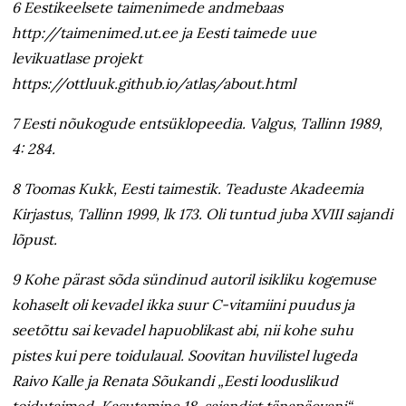
6 Eestikeelsete taimenimede andmebaas
http://taimenimed.ut.ee ja Eesti taimede uue
levikuatlase projekt
https://ottluuk.github.io/atlas/about.html
7 Eesti nõukogude entsüklopeedia. Valgus, Tallinn 1989,
4: 284.
8 Toomas Kukk, Eesti taimestik. Teaduste Akadeemia
Kirjastus, Tallinn 1999, lk 173. Oli tuntud juba XVIII sajandi
lõpust.
9 Kohe pärast sõda sündinud autoril isikliku kogemuse
kohaselt oli kevadel ikka suur C-vitamiini puudus ja
seetõttu sai kevadel hapuoblikast abi, nii kohe suhu
pistes kui pere toidulaual. Soovitan huvilistel lugeda
Raivo Kalle ja Renata Sõukandi „Eesti looduslikud