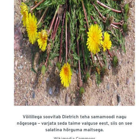
Võilillega soovitab Dietrich teha samamoodi nagu
nõgesega – varjata seda taime valguse eest, siis on see
salatina hõrguma maitsega.