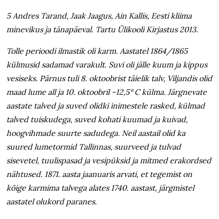
5 Andres Tarand, Jaak Jaagus, Ain Kallis, Eesti kliima
minevikus ja tänapäeval. Tartu Ülikooli Kirjastus 2013.
Tolle perioodi ilmastik oli karm. Aastatel 1864/1865
külmusid sadamad varakult. Suvi oli jälle kuum ja kippus
vesiseks. Pärnus tuli 8. oktoobrist täielik talv, Viljandis olid
maad lume all ja 10. oktoobril –12,5° C külma. Järgnevate
aastate talved ja suved olidki inimestele rasked, külmad
talved tuiskudega, suved kohati kuumad ja kuivad,
hoogvihmade suurte sadudega. Neil aastail olid ka
suured lumetormid Tallinnas, suurveed ja tulvad
sisevetel, tuulispasad ja vesipüksid ja mitmed erakordsed
nähtused. 1871. aasta jaanuaris arvati, et tegemist on
kõige karmima talvega alates 1740. aastast, järgmistel
aastatel olukord paranes.