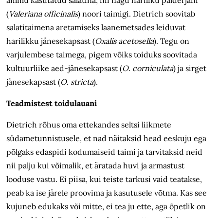
ammu kasutatud salatina, nii nagu hariliku palderjani
(
Valeriana officinalis
) noori taimigi. Dietrich soovitab
salatitaimena aretamiseks laanemetsades leiduvat
harilikku jänesekapsast (
Oxalis acetosella
). Tegu on
varjulembese taimega, pigem võiks toiduks soovitada
kultuurliike aed-jänesekapsast (
O
.
corniculata
) ja sirget
jänesekapsast (
O
.
stricta
).
Teadmistest toidulauani
Dietrich rõhus oma ettekandes seltsi liikmete
südametunnistusele, et nad näitaksid head eeskuju ega
põlgaks edaspidi kodumaiseid taimi ja tarvitaksid neid
nii palju kui võimalik, et äratada huvi ja armastust
looduse vastu. Ei piisa, kui teiste tarkusi vaid teatakse,
peab ka ise järele proovima ja kasutusele võtma. Kas see
kujuneb edukaks või mitte, ei tea ju ette, aga õpetlik on