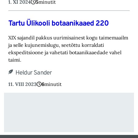
1. XI 2024
5
minutit
Tartu Ülikooli botaanikaaed 220
XIX sajandil pakkus uurimisainest kogu taimemaailm
ja selle kujunemislugu, seetõttu korraldati
ekspeditsioone ja vahetati botaanikaaedade vahel
taimi.
Heldur Sander
11. VIII 2023
6
minutit