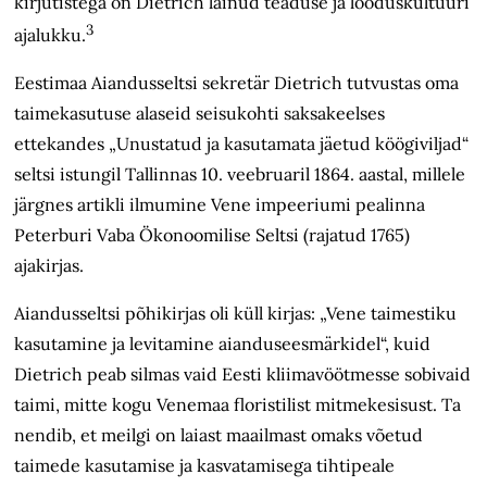
kirjutistega on Dietrich läinud teaduse ja looduskultuuri
3
ajalukku.
Eestimaa Aiandusseltsi sekretär Dietrich tutvustas oma
taimekasutuse alaseid seisukohti saksakeelses
ettekandes „Unustatud ja kasutamata jäetud köögiviljad“
seltsi istungil Tallinnas 10. veebruaril 1864. aastal, millele
järgnes artikli ilmumine Vene impeeriumi pealinna
Peterburi Vaba Ökonoomilise Seltsi (rajatud 1765)
ajakirjas.
Aiandusseltsi põhikirjas oli küll kirjas: „Vene taimestiku
kasutamine ja levitamine aianduseesmärkidel“, kuid
Dietrich peab silmas vaid Eesti kliimavöötmesse sobivaid
taimi, mitte kogu Venemaa floristilist mitmekesisust. Ta
nendib, et meilgi on laiast maailmast omaks võetud
taimede kasutamise ja kasvatamisega tihtipeale