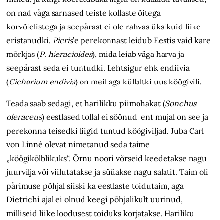
on nad väga sarnased teiste kollaste õitega
korvõielistega ja seepärast ei ole rahvas üksikuid liike
eristanudki.
Picris
’e perekonnast leidub Eestis vaid kare
mõrkjas (
P
.
hieracioides
), mida leiab väga harva ja
seepärast seda ei tuntudki. Lehtsigur ehk endiivia
(
Cichorium endivia
) on meil aga küllaltki uus köögivili.
Teada saab sedagi, et harilikku piim­ohakat (
Sonchus
oleraceus
) eestlased tollal ei söönud, ent mujal on see ja
perekonna teisedki liigid tuntud köögiviljad. Juba Carl
von Linné olevat nimetanud seda taime
„köögikõlblikuks“. Õrnu noori võrseid keedetakse nagu
juurvilja või viilutatakse ja süüakse nagu salatit. Taim oli
pärimuse põhjal siiski ka eestlaste toidutaim, aga
Dietrichi ajal ei olnud keegi põhjalikult uurinud,
milliseid liike loodusest toiduks korjatakse. Hariliku