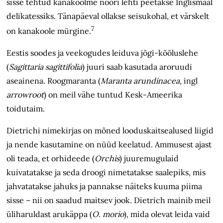
sisse tehtud kanakoolme noori lehti peetakse Inglismaal
delikatessiks. Tänapäeval ollakse seisukohal, et värskelt
7
on kanakoole mürgine.
Eestis soodes ja veekogudes leiduva jõgi-kõõluslehe
(
Sagittaria sagittifolia
) juuri saab kasutada aroruudi
aseainena. Roogmaranta (
Maranta arundinacea,
ingl
arrowroot
) on meil vähe tuntud Kesk-Ameerika
toidutaim.
Dietrichi nimekirjas on mõned looduskaitsealused liigid
ja nende kasutamine on nüüd keelatud. Ammusest ajast
oli teada, et orhideede (
Orchis
) juuremugulaid
kuivatatakse ja seda droogi nimetatakse saalepiks, mis
jahvatatakse jahuks ja pannakse näiteks kuuma piima
sisse – nii on saadud maitsev jook. Dietrich mainib meil
üliharuldast arukäppa (
O. morio
), mida olevat leida vaid