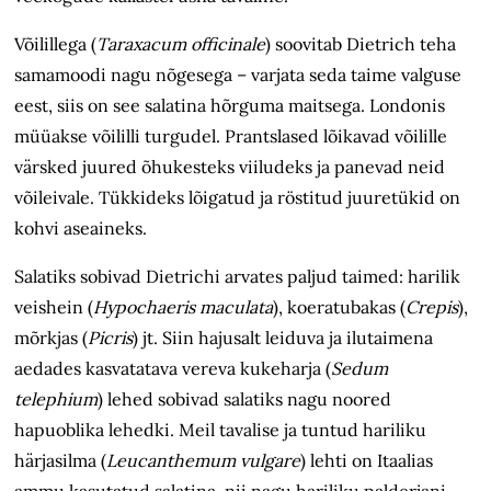
Võilillega (
Taraxacum officinale
) soovitab Dietrich teha
samamoodi nagu nõgesega – varjata seda taime valguse
eest, siis on see salatina hõrguma maitsega. Londonis
müüakse võililli turgudel. Prantslased lõikavad võilille
värsked juured õhukesteks viiludeks ja panevad neid
võileivale. Tükkideks lõigatud ja röstitud juuretükid on
kohvi aseaineks.
Salatiks sobivad Dietrichi arvates paljud taimed: harilik
veishein (
Hypochaeris maculata
), koeratubakas (
Crepis
),
mõrkjas (
Picris
) jt. Siin hajusalt leiduva ja ilutaimena
aedades kasvatatava vereva kukeharja (
Sedum
telephium
) lehed sobivad salatiks nagu noored
hapuoblika lehedki. Meil tavalise ja tuntud hariliku
härjasilma (
Leucanthemum vulgare
) lehti on Itaalias