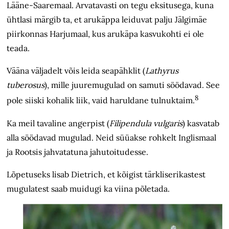
Lääne-Saaremaal. Arvatavasti on tegu eksitusega, kuna
ühtlasi märgib ta, et arukäppa leiduvat palju Jälgimäe
piirkonnas Harjumaal, kus arukäpa kasvukohti ei ole
teada.
Vääna väljadelt võis leida seapähklit (
Lathyrus
tuberosus
), mille juuremugulad on samuti söödavad. See
8
pole siiski kohalik liik, vaid haruldane tulnuktaim.
Ka meil tavaline angerpist (
Filipendula vulgaris
) kasvatab
alla söödavad mugulad. Neid süüakse rohkelt Inglismaal
ja Rootsis jahvatatuna jahutoitudesse.
Lõpetuseks lisab Dietrich, et kõigist tärkliserikastest
mugulatest saab muidugi ka viina põletada.