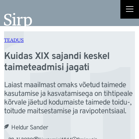
u
Liigu
sisu
juurde
TEADUS
Kuidas XIX sajandi keskel
taimeteadmisi jagati
Laiast maailmast omaks võetud taimede
kasutamise ja kasvatamisega on tihtipeale
kõrvale jäetud kodumaiste taimede toidu-,
toitude maitsestamise ja ravipotentsiaal.
Heldur Sander