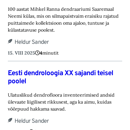
100 aastat Mihkel Ranna dendraariumi Saaremaal
Neemi külas, mis on silmapaistvaim eraisiku rajatud
puittaimede kollektsioon oma ajaloo, tuntuse ja
külastatavuse poolest.
Heldur Sander
15. VIII 2025
4
minutit
Eesti dendroloogia XX sajandi teisel
poolel
Ulatuslikud dendrofloora inventeerimised andsid
ülevaate liigilisest rikkusest, aga ka aimu, kuidas
võõrpuud hakkama saavad.
Heldur Sander