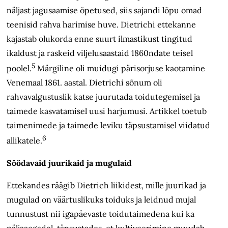
näljast jagusaamise õpetused, siis sajandi lõpu omad
teenisid rahva harimise huve. Dietrichi ettekanne
kajastab olukorda enne suurt ilmastikust tingitud
ikaldust ja raskeid viljelusaastaid 1860ndate teisel
5
poolel.
Märgiline oli muidugi pärisorjuse kaotamine
Venemaal 1861. aastal. Dietrichi sõnum oli
rahvavalgustuslik katse juurutada toidutegemisel ja
taimede kasvatamisel uusi harjumusi. Artikkel toetub
taimenimede ja taimede leviku täpsustamisel viidatud
6
allikatele.
Söödavaid juurikaid ja mugulaid
Ettekandes räägib Dietrich liikidest, mille juurikad ja
mugulad on väärtuslikuks toiduks ja leidnud mujal
tunnustust nii igapäevaste toidutaimedena kui ka