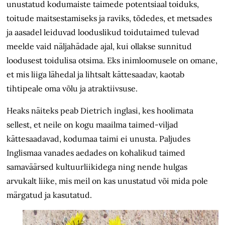
unustatud kodumaiste taimede potentsiaal toiduks,
toitude maitsestamiseks ja raviks, tõdedes, et metsades
ja aasadel leiduvad looduslikud toidutaimed tulevad
meelde vaid näljahädade ajal, kui ollakse sunnitud
loodusest toidulisa otsima. Eks inimloomusele on omane,
et mis liiga lähedal ja lihtsalt kättesaadav, kaotab
tihtipeale oma võlu ja atraktiivsuse.
Heaks näiteks peab Dietrich inglasi, kes hoolimata
sellest, et neile on kogu maailma taimed-viljad
kättesaadavad, kodumaa taimi ei unusta. Paljudes
Inglismaa vanades aedades on kohalikud taimed
samaväärsed kultuurliikidega ning nende hulgas
arvukalt liike, mis meil on kas unustatud või mida pole
märgatud ja kasutatud.