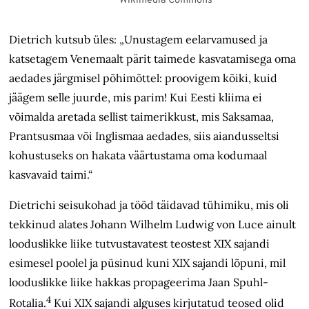
Wikimedia Commons
Dietrich kutsub üles: „Unustagem eelarvamused ja
katsetagem Venemaalt pärit taimede kasvatamisega oma
aedades järgmisel põhimõttel: proovigem kõiki, kuid
jäägem selle juurde, mis parim! Kui Eesti kliima ei
võimalda aretada sellist taimerikkust, mis Saksamaa,
Prantsusmaa või Inglismaa aedades, siis aiandusseltsi
kohustuseks on hakata väärtustama oma kodumaal
kasvavaid taimi.“
Dietrichi seisukohad ja tööd täidavad tühimiku, mis oli
tekkinud alates Johann Wilhelm Ludwig von Luce ainult
looduslikke liike tutvustavatest teostest XIX sajandi
esimesel poolel ja püsinud kuni XIX sajandi lõpuni, mil
looduslikke liike hakkas propageerima Jaan Spuhl-
4
Rotalia.
Kui XIX sajandi alguses kirjutatud teosed olid