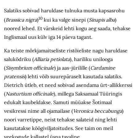
Salatiks sobivad haruldase tulnuka musta kapsasrohu
10
(
Brassica nigra
)
kui ka valge sinepi (
Sinapis alba
)
noored lehed. Et värskeid lehti kogu aeg saada, tehakse
Inglismaal uus külv iga 14 päeva tagant.
Ka teiste mõrkjamaitseliste ristõieliste nagu haruldase
salukõdriku (
Alliaria petiolata
), hariliku unilooga
(
Sisymbrium officinale
) ja aas-jürilille (
Cardamine
pratensis
) lehti võib suurepäraselt kasutada salatiks.
Dietrich ütleb, et need sobivad asendama ürt-allikkerssi
(
Nasturtium officinale
), millega Saksamaal Tüüringis
edukalt kaubeldakse. Samuti müüakse Šotimaal
vesikressi nime all ojamailase (
Veronica beccabunga
)
noori varretippe, neist tehakse salateid ning lehti
kasutatakse köögiviljatoitudes. See taim on meil
veekogude kallastel üsna tavaline.