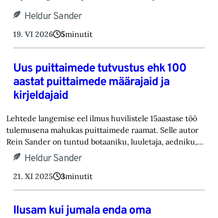
Heldur Sander
19. VI 2026
5
minutit
Uus puittaimede tutvustus ehk 100
aastat puittaimede määrajaid ja
kirjeldajaid
Lehtede langemise eel ilmus huvilistele 15aastase töö
tulemusena mahukas puittaimede raamat. Selle autor
Rein Sander on tuntud botaaniku, luuletaja, aedniku,…
Heldur Sander
21. XI 2025
3
minutit
Ilusam kui jumala enda oma