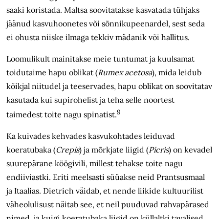
saaki koristada. Maltsa soovitatakse kasvatada tühjaks
jäänud kasvuhoonetes või sõnnikupeenardel, sest seda
ei ohusta niiske ilmaga tekkiv mädanik või hallitus.
Loomulikult mainitakse meie tuntumat ja kuulsamat
toidutaime hapu oblikat (
Rumex acetosa
), mida leidub
kõikjal niitudel ja teeservades, hapu oblikat on soovitatav
kasutada kui supirohelist ja teha selle noortest
9
taimedest toite nagu spinatist.
Ka kuivades kehvades kasvukohtades leiduvad
koeratubaka (
Crepis
) ja mõrkjate liigid (
Picris
) on kevadel
suure­pärane köögivili, millest tehakse toite nagu
endiiviastki. Eriti meelsasti süüakse neid Prantsusmaal
ja Itaalias. Dietrich väidab, et nende liikide kultuuri­list
väheolulisust näitab see, et neil puuduvad rahvapärased
nimed, ja kuigi koeratubaka liigid on küllaltki tavalised,