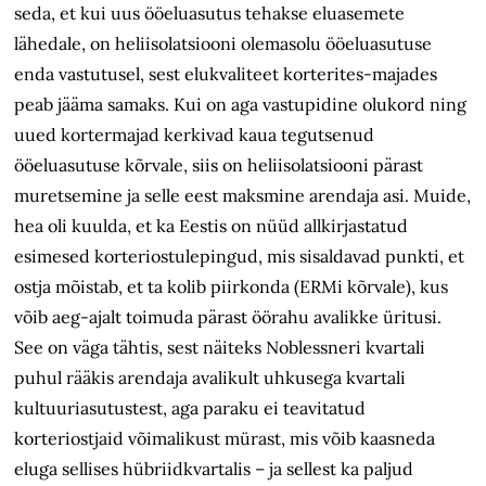
seda, et kui uus ööeluasutus tehakse eluasemete
lähedale, on heliisolatsiooni olemasolu ööeluasutuse
enda vastutusel, sest elukvaliteet korterites-majades
peab jääma samaks. Kui on aga vastupidine olukord ning
uued kortermajad kerkivad kaua tegutsenud
ööeluasutuse kõrvale, siis on heliisolatsiooni pärast
muretsemine ja selle eest maksmine arendaja asi. Muide,
hea oli kuulda, et ka Eestis on nüüd allkirjastatud
esimesed korteri­ostulepingud, mis sisaldavad punkti, et
ostja mõistab, et ta kolib piirkonda (ERMi kõrvale), kus
võib aeg-ajalt toimuda pärast öörahu avalikke üritusi.
See on väga tähtis, sest näiteks Noblessneri kvartali
puhul rääkis arendaja avalikult uhkusega kvartali
kultuuriasutustest, aga paraku ei teavitatud
korteriostjaid võimalikust mürast, mis võib kaasneda
eluga sellises hübriidkvartalis – ja sellest ka paljud