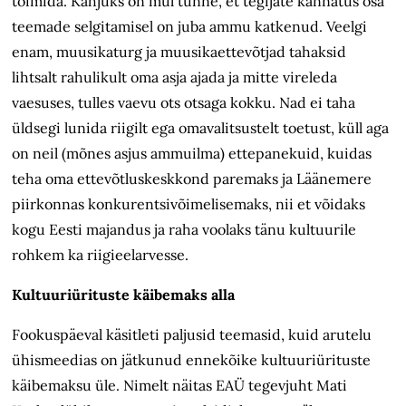
toimida. Kahjuks on mul tunne, et tegijate kannatus osa
teemade selgitamisel on juba ammu katkenud. Veelgi
enam, muusikaturg ja muusikaettevõtjad tahaksid
lihtsalt rahulikult oma asja ajada ja mitte vireleda
vaesuses, tulles vaevu ots otsaga kokku. Nad ei taha
üldsegi lunida riigilt ega omavalitsustelt toetust, küll aga
on neil (mõnes asjus ammuilma) ettepanekuid, kuidas
teha oma ettevõtluskeskkond paremaks ja Läänemere
piirkonnas konkurentsivõimelisemaks, nii et võidaks
kogu Eesti majandus ja raha voolaks tänu kultuurile
rohkem ka riigieelarvesse.
Kultuuriürituste käibemaks alla
Fookuspäeval käsitleti paljusid teemasid, kuid arutelu
ühismeedias on jätkunud ennekõike kultuuriürituste
käibemaksu üle. Nimelt näitas EAÜ tegevjuht Mati