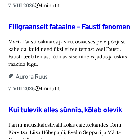
7. VIII 2026
4
minutit
Filigraanselt fataalne – Fausti fenomen
Maria Fausti oskustes ja virtuoossuses pole põhjust
kahelda, kuid need üksi ei tee temast ‎veel Fausti.
Fausti teeb temast lõõmav sisemine vajadus ja oskus
rääkida lugu.‎
Aurora Ruus
7. VIII 2026
4
minutit
Kui tulevik alles sünnib, kõlab olevik
Pärnu muusikafestivalil kõlas esiettekandes Tõnu
Kõrvitsa, Liisa Hõbepapli, Evelin Seppari ja Märt-