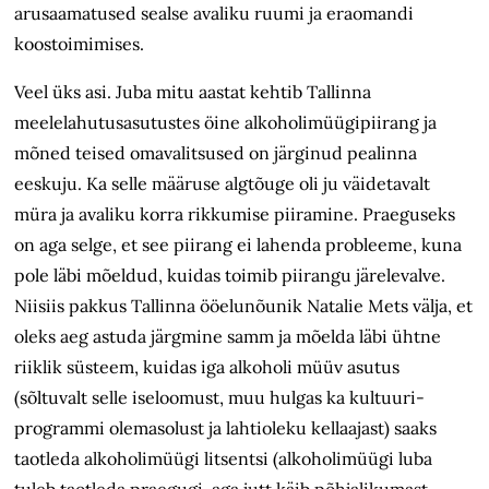
arusaamatused sealse avaliku ruumi ja eraomandi
koostoimimises.
Veel üks asi. Juba mitu aastat kehtib Tallinna
meelelahutusasutustes öine alkoholimüügipiirang ja
mõned teised omavalitsused on järginud pealinna
eeskuju. Ka selle määruse algtõuge oli ju väidetavalt
müra ja avaliku korra rikkumise piiramine. Praeguseks
on aga selge, et see piirang ei lahenda probleeme, kuna
pole läbi mõeldud, kuidas toimib piirangu järelevalve.
Niisiis pakkus Tallinna ööelunõunik Natalie Mets välja, et
oleks aeg astuda järgmine samm ja mõelda läbi ühtne
riiklik süsteem, kuidas iga alkoholi müüv asutus
(sõltuvalt selle iseloomust, muu hulgas ka kultuuri­
programmi olemasolust ja lahtioleku kellaajast) saaks
taotleda alkoholimüügi litsentsi (alkoholimüügi luba
tuleb taotleda praegugi, aga jutt käib põhjalikumast