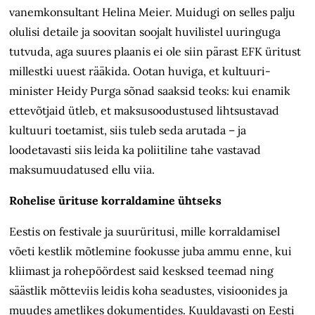
vanemkonsultant Helina Meier. Muidugi on selles palju
olulisi detaile ja soovitan soojalt huvilistel uuringuga
tutvuda, aga suures plaanis ei ole siin pärast EFK üritust
millestki uuest rääkida. Ootan huviga, et kultuuri­
minister Heidy Purga sõnad saaksid teoks: kui enamik
ettevõtjaid ütleb, et maksusoodustused lihtsustavad
kultuuri toetamist, siis tuleb seda arutada – ja
loodetavasti siis leida ka poliitiline tahe vastavad
maksumuudatused ellu viia.
Rohelise ürituse korraldamine ühtseks
Eestis on festivale ja suurüritusi, mille korraldamisel
võeti kestlik mõtlemine fookusse juba ammu enne, kui
kliimast ja rohepöördest said kesksed teemad ning
säästlik mõtteviis leidis koha seadustes, visioonides ja
muudes ametlikes dokumentides. Kuuldavasti on Eesti