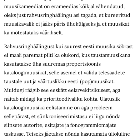
muusikameediat on erameedias kõikjal vähendatud,
oleks just rahvusringhäälingu asi tagada, et kureeritud
muusikavalik ei jääks päris ühekülgseks ja et muusikat
ka mõtestataks vääriliselt.
Rahvusringhäälingust kui suurest eesti muusika sõbrast
ei maali paremat pilti ka olukord, kus taustamuusikana
kasutatakse üha suuremas proportsioonis
kataloogimuusikat, selle asemel et valida telesaadete
taustale uut ja väärtuslikku eesti (pop)muusikat.
Muidugi räägib see eeskätt eelarvekitsikusest, aga
näitab midagi ka prioriteedivaliku kohta. Ulatuslik
kataloogimuusika eelistamine on aga probleem
sellepärast, et sünkroniseerimistasu ei liigu nõnda
siinsete autorite, esitajate ja fonogrammi­omajate
taskusse. Teiseks jäetakse nõnda kasutamata ülioluline