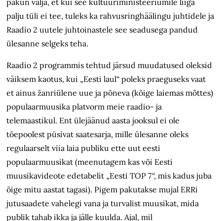
pakun välja, et kui see kultuuriministeeriumile liiga
palju tüli ei tee, tuleks ka rahvusringhäälingu juhtidele ja
Raadio 2 uutele juhtoinastele see seadusega pandud
ülesanne selgeks teha.
Raadio 2 programmis tehtud järsud muudatused oleksid
väiksem kaotus, kui „Eesti laul“ poleks praeguseks vaat
et ainus žanriülene uue ja põneva (kõige laiemas mõttes)
populaarmuusika platvorm meie raadio- ja
telemaastikul. Ent ülejäänud aasta jooksul ei ole
tõepoolest püsivat saatesarja, mille ülesanne oleks
regulaarselt viia laia publiku ette uut eesti
populaarmuusikat (meenutagem kas või Eesti
muusikavideote edetabelit „Eesti TOP 7“, mis kadus juba
õige mitu aastat tagasi). Pigem pakutakse mujal ERRi
jutusaadete vahelegi vana ja turvalist muusikat, mida
publik tahab ikka ja jälle kuulda. Ajal, mil