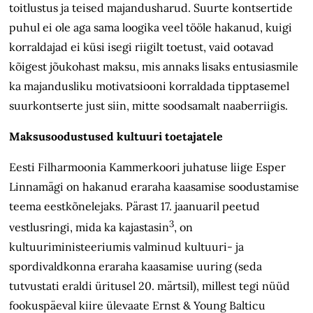
toitlustus ja teised majandusharud. Suurte kontsertide
puhul ei ole aga sama loogika veel tööle hakanud, kuigi
korraldajad ei küsi isegi riigilt toetust, vaid ootavad
kõigest jõukohast maksu, mis annaks lisaks entusiasmile
ka majandusliku motivatsiooni korraldada tipptasemel
suurkontserte just siin, mitte soodsamalt naaberriigis.
Maksusoodustused kultuuri toetajatele
Eesti Filharmoonia Kammerkoori juhatuse liige Esper
Linnamägi on hakanud eraraha kaasamise soodustamise
teema eestkõnelejaks. Pärast 17. jaanuaril peetud
3
vestlusringi, mida ka kajastasin
, on
kultuuriministeeriumis valminud kultuuri- ja
spordivaldkonna eraraha kaasamise uuring (seda
tutvustati eraldi üritusel 20. märtsil), millest tegi nüüd
fookuspäeval kiire ülevaate Ernst & Young Balticu