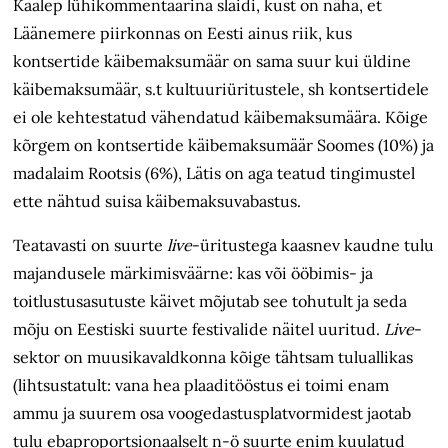
Kaalep lühikommentaarina slaidi, kust on näha, et
Läänemere piirkonnas on Eesti ainus riik, kus
kontsertide käibe­maksumäär on sama suur kui üldine
käibe­maksumäär, s.t kultuuriüritustele, sh kontsertidele
ei ole kehtestatud vähendatud käibemaksumäära. Kõige
kõrgem on kontsertide käibemaksumäär Soomes (10%) ja
madalaim Rootsis (6%), Lätis on aga teatud tingimustel
ette nähtud suisa käibemaksuvabastus.
Teatavasti on suurte
live
-üritustega kaasnev kaudne tulu
majandusele märkimisväärne: kas või ööbimis- ja
toitlustus­asutuste käivet mõjutab see tohutult ja seda
mõju on Eestiski suurte festivalide näitel uuritud.
Live
-
sektor on muusika­valdkonna kõige tähtsam tuluallikas
(lihtsustatult: vana hea plaaditööstus ei toimi enam
ammu ja suurem osa voog­edastusplatvormidest jaotab
tulu ebaproportsionaalselt n-ö suurte enim kuulatud