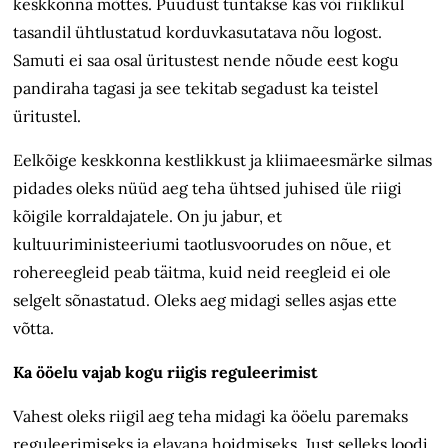
keskkonna mõttes. Puudust tuntakse kas või riiklikul
tasandil ühtlustatud korduvkasutatava nõu logost.
Samuti ei saa osal üritustest nende nõude eest kogu
pandiraha tagasi ja see tekitab segadust ka teistel
üritustel.
Eelkõige keskkonna kestlikkust ja kliimaeesmärke silmas
pidades oleks nüüd aeg teha ühtsed juhised üle riigi
kõigile korraldajatele. On ju jabur, et
kultuuriministeeriumi taotlusvoorudes on nõue, et
rohereegleid peab täitma, kuid neid reegleid ei ole
selgelt sõnastatud. Oleks aeg midagi selles asjas ette
võtta.
Ka ööelu vajab kogu riigis reguleerimist
Vahest oleks riigil aeg teha midagi ka ööelu paremaks
reguleerimiseks ja elavana hoidmiseks. Just selleks loodi