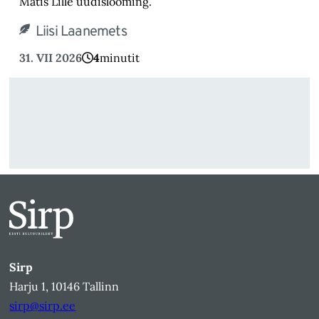
Matis Lille uudislooming.
Liisi Laanemets
31. VII 2026
4
minutit
Sirp
Harju 1, 10146 Tallinn
sirp@sirp.ee