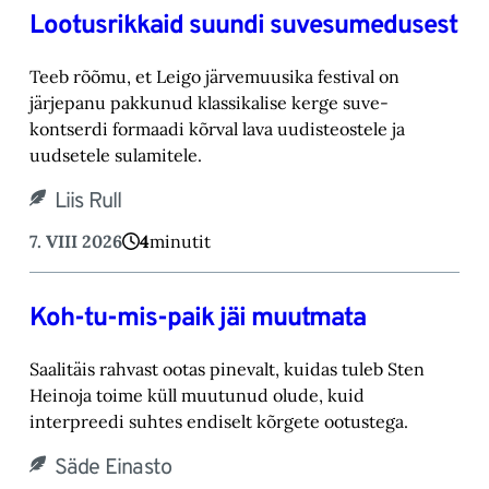
Lootusrikkaid suundi suvesumedusest
Teeb rõõmu, et Leigo järvemuusika festival on
järjepanu pakkunud klassikalise kerge suve-‎
kontserdi formaadi kõrval lava uudisteostele ja
uudsetele sulamitele.‎
Liis Rull
7. VIII 2026
4
minutit
Koh-tu-mis-paik jäi muutmata
Saalitäis rahvast ootas pinevalt, kuidas tuleb Sten
Heinoja toime küll muutunud olude, kuid
‎interpreedi suhtes endiselt kõrgete ootustega.‎
Säde Einasto