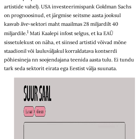
artistide vahel). USA investeerimispank Goldman Sachs
on prognoosinud, et järgmise seitsme aasta jooksul
kasvab
live
-sektori maht maailmas 28 miljardilt 40
1
miljardile.
Mati Kaalepi infost selgus, et ka EAÜ
sissetulekust on näha, et siinsed artistid võivad mõne
staadionil või lauluväljakul korraldatava kontserdi
põhiesineja nn soojendajana teenida aasta tulu. Ei tundu
tark seda sektorit eirata ega Eestist välja suunata.