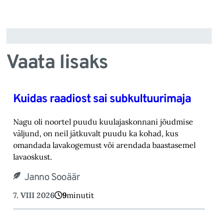
Vaata lisaks
Kuidas raadiost sai subkultuurimaja
Nagu oli noortel puudu kuulajaskonnani jõudmise
väljund, on neil jätkuvalt puudu ka kohad, ‎kus
omandada lavakogemust või arendada baastasemel
lavaoskust.‎
Janno Sooäär
7. VIII 2026
9
minutit