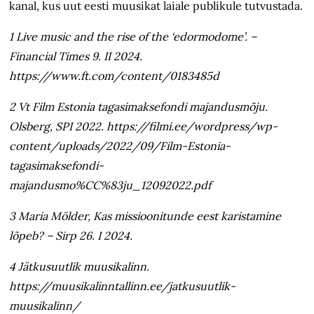
kanal, kus uut eesti muusikat laiale publikule tutvustada.
1 Live music and the rise of the ‘edormodome’. –
Financial Times 9. II 2024.
https://www.ft.com/content/0183485d
2 Vt Film Estonia tagasimaksefondi majandusmõju.
Olsberg, SPI 2022. ​​https://filmi.ee/wordpress/wp-
content/uploads/2022/09/Film-Estonia-
tagasimaksefondi-
majandusmo%CC%83ju_12092022.pdf
3 Maria Mölder, Kas missioonitunde eest karistamine
lõpeb? – Sirp 26. I 2024.
4 Jätkusuutlik muusikalinn.
https://muusikalinntallinn.ee/jatkusuutlik-
muusikalinn/