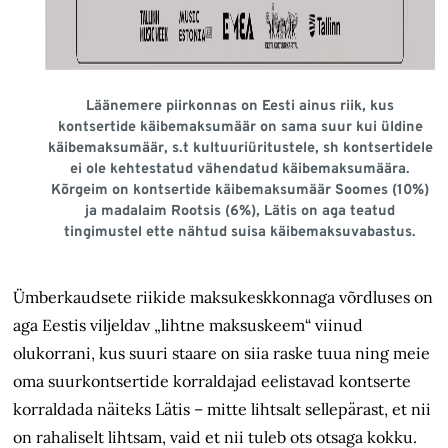
Läänemere piirkonnas on Eesti ainus riik, kus
kontsertide käibemaksumäär on sama suur kui üldine
käibemaksumäär, s.t kultuuriüritustele, sh kontsertidele
ei ole kehtestatud vähendatud käibemaksumäära.
Kõrgeim on kontsertide käibemaksumäär Soomes (10%)
ja madalaim Rootsis (6%), Lätis on aga teatud
tingimustel ette nähtud suisa käibemaksuvabastus.
Ümberkaudsete riikide maksukeskkonnaga võrdluses on
aga Eestis viljeldav „lihtne maksuskeem“ viinud
olukorrani, kus suuri staare on siia raske tuua ning meie
oma suurkontsertide korraldajad eelistavad kontserte
korraldada näiteks Lätis – mitte lihtsalt sellepärast, et nii
on rahaliselt lihtsam, vaid et nii tuleb ots otsaga kokku.