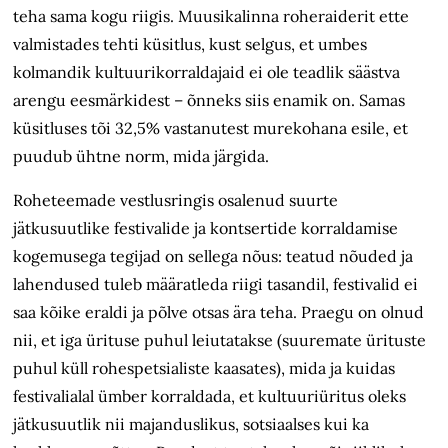
teha sama kogu riigis. Muusikalinna roheraiderit ette
valmistades tehti küsitlus, kust selgus, et umbes
kolmandik kultuurikorraldajaid ei ole teadlik säästva
arengu ees­märkidest – õnneks siis enamik on. Samas
küsitluses tõi 32,5% vastanutest murekohana esile, et
puudub ühtne norm, mida järgida.
Roheteemade vestlusringis osalenud suurte
jätkusuutlike festivalide ja kontsertide korraldamise
kogemusega tegijad on sellega nõus: teatud nõuded ja
lahendused tuleb määratleda riigi tasandil, festivalid ei
saa kõike eraldi ja põlve otsas ära teha. Praegu on olnud
nii, et iga ürituse puhul leiutatakse (suuremate ürituste
puhul küll rohespetsialiste kaasates), mida ja kuidas
festivalialal ümber korraldada, et kultuuriüritus oleks
jätku­suutlik nii majanduslikus, sotsiaalses kui ka