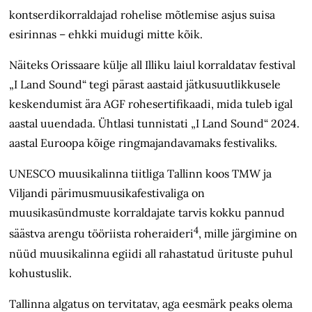
kontserdikorraldajad rohelise mõtlemise asjus suisa
esirinnas – ehkki muidugi mitte kõik.
Näiteks Orissaare külje all Illiku laiul korraldatav festival
„I Land Sound“ tegi pärast aastaid jätkusuutlikkusele
keskendumist ära AGF rohesertifikaadi, mida tuleb igal
aastal uuendada. Ühtlasi tunnistati „I Land Sound“ 2024.
aastal Euroopa kõige ringmajandavamaks festivaliks.
UNESCO muusikalinna tiitliga Tallinn koos TMW ja
Viljandi pärimusmuusikafestivaliga on
muusikasündmuste korraldajate tarvis kokku pannud
4
säästva arengu tööriista roheraideri
, mille järgimine on
nüüd muusikalinna egiidi all rahastatud ürituste puhul
kohustuslik.
Tallinna algatus on tervitatav, aga eesmärk peaks olema