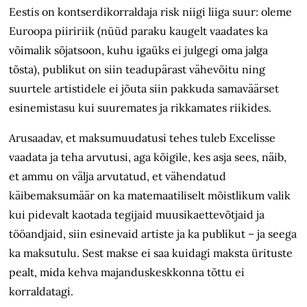
Eestis on kontserdikorraldaja risk niigi liiga suur: oleme
Euroopa piiririik (nüüd paraku kaugelt vaadates ka
võimalik sõjatsoon, kuhu igaüks ei julgegi oma jalga
tõsta), publikut on siin teadupärast vähevõitu ning
suurtele artistidele ei jõuta siin pakkuda samaväärset
esinemistasu kui suuremates ja rikkamates riikides.
Arusaadav, et maksumuudatusi tehes tuleb Excelisse
vaadata ja teha arvutusi, aga kõigile, kes asja sees, näib,
et ammu on välja arvutatud, et vähendatud
käibemaksumäär on ka matemaatiliselt mõistlikum valik
kui pidevalt kaotada tegijaid muusikaettevõtjaid ja
tööandjaid, siin esinevaid artiste ja ka publikut – ja seega
ka maksutulu. Sest makse ei saa kuidagi maksta ürituste
pealt, mida kehva majanduskeskkonna tõttu ei
korraldatagi.