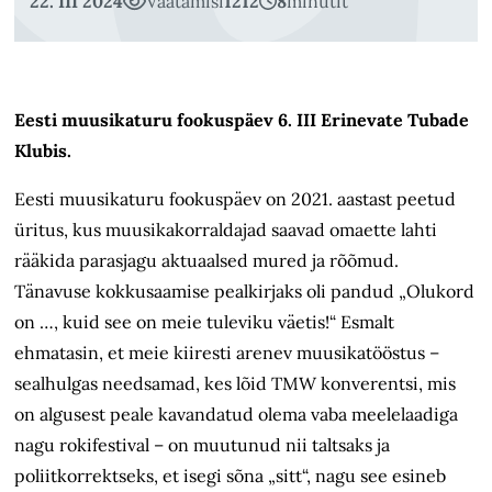
22. III 2024
Vaatamisi
1212
8
minutit
Eesti muusikaturu fookuspäev 6. III Erinevate Tubade
Klubis.
Eesti muusikaturu fookuspäev on 2021. aastast peetud
üritus, kus muusika­korraldajad saavad omaette lahti
rääkida parasjagu aktuaalsed mured ja rõõmud.
Tänavuse kokku­saamise pealkirjaks oli pandud „Olukord
on …, kuid see on meie tuleviku väetis!“ Esmalt
ehmatasin, et meie kiiresti arenev muusikatööstus –
sealhulgas needsamad, kes lõid TMW konverentsi, mis
on algusest peale kavandatud olema vaba meelelaadiga
nagu rokifestival – on muutunud nii taltsaks ja
poliitkorrektseks, et isegi sõna „sitt“, nagu see esineb