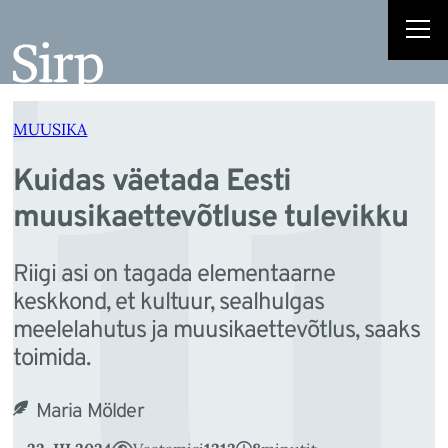
u
Liigu
sisu
juurde
MUUSIKA
Kuidas väetada Eesti
muusikaettevõtluse tulevikku
Riigi asi on tagada elementaarne
keskkond, et kultuur, sealhulgas
meelelahutus ja muusikaettevõtlus, saaks
toimida.
Maria Mölder