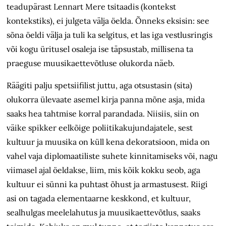
teadupärast Lennart Mere tsitaadis (kontekst
kontekstiks), ei julgeta välja öelda. Õnneks eksisin: see
sõna öeldi välja ja tuli ka selgitus, et las iga vestlusringis
või kogu üritusel osaleja ise täpsustab, millisena ta
praeguse muusikaettevõtluse olukorda näeb.
Räägiti palju spetsiifilist juttu, aga otsustasin (sita)
olukorra ülevaate asemel kirja panna mõne asja, mida
saaks hea tahtmise korral parandada. Niisiis, siin on
väike spikker eelkõige poliitika­kujundajatele, sest
kultuur ja muusika on küll kena dekoratsioon, mida on
vahel vaja diplomaatiliste suhete kinnitamiseks või, nagu
viimasel ajal öeldakse, liim, mis kõik kokku seob, aga
kultuur ei sünni ka puhtast õhust ja armastusest. Riigi
asi on tagada elementaarne keskkond, et kultuur,
sealhulgas meelelahutus ja muusikaettevõtlus, saaks