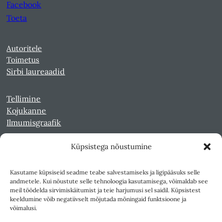
Facebook
Toeta
Autoritele
Toimetus
Sirbi laureaadid
Tellimine
Kojukanne
Ilmumisgraafik
Küpsistega nõustumine
Veebiarhiiv
Sirp pdf-failidena Digaris
Kasutame küpsiseid seadme teabe salvestamiseks ja ligipääsuks selle
Kultuurileht 1994-1997
andmetele. Kui nõustute selle tehnoloogia kasutamisega, võimaldab see
Reede 1989-1990
meil töödelda sirvimiskäitumist ja teie harjumusi sel saidil. Küpsistest
Sirp ja Vasar 1940-1989
keeldumine võib negatiivselt mõjutada mõningaid funktsioone ja
võimalusi.