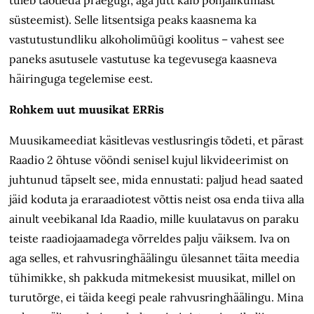
süsteemist). Selle litsentsiga peaks kaasnema ka
vastutustundliku alkoholimüügi koolitus – vahest see
paneks asutusele vastutuse ka tegevusega kaasneva
häiringuga tegelemise eest.
Rohkem uut muusikat ERRis
Muusikameediat käsitlevas vestlusringis tõdeti, et pärast
Raadio 2 õhtuse vööndi senisel kujul likvideerimist on
juhtunud täpselt see, mida ennustati: paljud head saated
jäid koduta ja eraraadiotest võttis neist osa enda tiiva alla
ainult veebikanal Ida Raadio, mille kuulatavus on paraku
teiste raadiojaamadega võrreldes palju väiksem. Iva on
aga selles, et rahvus­ringhäälingu ülesannet täita meedia
tühimikke, sh pakkuda mitme­kesist muusikat, millel on
turutõrge, ei täida keegi peale rahvusringhäälingu. Mina