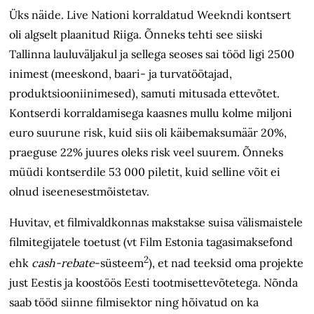
Üks näide. Live Nationi korraldatud Weekndi kontsert
oli algselt plaanitud Riiga. Õnneks tehti see siiski
Tallinna lauluväljakul ja sellega seoses sai tööd ligi 2500
inimest (meeskond, baari- ja turvatöötajad,
produktsiooniinimesed), samuti mitusada ettevõtet.
Kontserdi korraldamisega kaasnes mullu kolme miljoni
euro suurune risk, kuid siis oli käibemaksumäär 20%,
praeguse 22% juures oleks risk veel suurem. Õnneks
müüdi kontserdile 53 000 piletit, kuid selline võit ei
olnud iseenesestmõistetav.
Huvitav, et filmivaldkonnas makstakse suisa välismaistele
filmitegijatele toetust (vt Film Estonia tagasimaksefond
2
ehk
cash-rebate
-süsteem
), et nad teeksid oma projekte
just Eestis ja koostöös Eesti tootmisettevõtetega. Nõnda
saab tööd siinne filmisektor ning hõivatud on ka