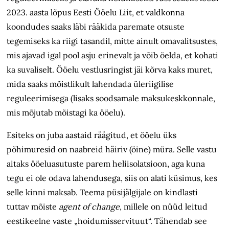
2023. aasta lõpus Eesti Ööelu Liit, et valdkonna
koondudes saaks läbi rääkida paremate otsuste
tegemiseks ka riigi tasandil, mitte ainult omavalitsustes,
mis ajavad igal pool asju erinevalt ja võib öelda, et kohati
ka suvaliselt. Ööelu vestlusringist jäi kõrva kaks muret,
mida saaks mõistlikult lahendada üleriigilise
reguleerimisega (lisaks soodsamale maksukesk­konnale,
mis mõjutab mõistagi ka ööelu).
Esiteks on juba aastaid räägitud, et ööelu üks
põhimuresid on naabreid häiriv (öine) müra. Selle vastu
aitaks ööelu­asutuste parem heliisolatsioon, aga kuna
tegu ei ole odava lahendusega, siis on alati küsimus, kes
selle kinni maksab. Teema püsijälgijale on kindlasti
tuttav mõiste
agent of change
, millele on nüüd leitud
eestikeelne vaste „hoidumisservituut“. Tähendab see