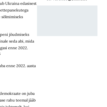
bub Ukraina edasisest
ud ettepanekutega
e sõlmimiseks
ppeni jõudmiseks
nale seda abi, mida
tagasi enne 2022.
5
uba enne 2022. aasta
 demokraate on juba
lase rahu teemal jääb
is julgemalt, kui