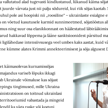
 vallutatud alad tugevasti kindlustanud, lükanud käima sõjat
uurde värvata just nii palju sõdureid, kui riik sõjas kaotab.
uhul pole asi hoopiski nii „roosiline“ – ukrainlaste esialgne e
 on võetud kasutusele karmid sunnimeetmed, sõjatööstus alle
imus ning suur osa elanikkonnast on häälestatud läbirääkimis
vavarud hakkavad lõppema ja lääne sanktsioonidest pärsitud ma
ligilähedase intensiivsusega veel umbes kaks aastat, kuid 
ene kümme alates Krimmi annekteerimisest ja sõja algusest 
– et käimasolevas kurnamissõjas
, majandus variseb lõpuks ikkagi
ab Ukrainale võimaluse kas sõjast
ulepingu tingimused, mille Ukraina
inistratsioon on toitnud ukrainlasi
territooriumid vabastada ja mingeid
idendil ka väga raske või koguni