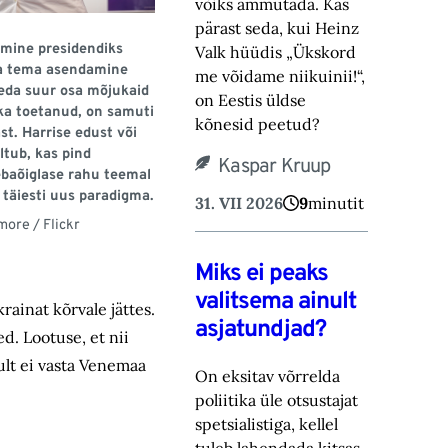
võiks ammutada. Kas
pärast seda, kui Heinz
umine presidendiks
Valk hüüdis „Ükskord
ja tema asendamine
me võidame niikuinii!“,
eda suur osa mõjukaid
on Eestis üldse
ka toetanud, on samuti
kõnesid peetud?
st. Harrise edust või
ltub, kas pind
Kaspar Kruup
ebaõiglase rahu teemal
 täiesti uus paradigma.
31. VII 2026
9
minutit
ore / Flickr
Miks ei peaks
valitsema ainult
ainat kõrvale jättes.
asjatundjad?
d. Lootuse, et nii
ult ei vasta Venemaa
On eksitav võrrelda
poliitika üle otsustajat
spetsialistiga, kellel