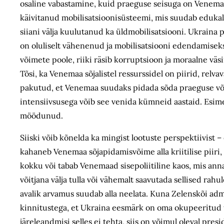
osaline vabastamine, kuid praeguse seisuga on Venemaa
käivitanud mobilisatsioonisüsteemi, mis suudab edukalt j
siiani välja kuulutanud ka üldmobilisatsiooni. Ukraina p
on oluliselt vähenenud ja mobilisatsiooni edendamiseks
võimete poole, riiki räsib korruptsioon ja moraalne väs
Tõsi, ka Venemaa sõjalistel ressurssidel on piirid, rel
pakutud, et Venemaa suudaks pidada sõda praeguse või 
intensiivsusega võib see venida kümneid aastaid. Esim
möödunud.
Siiski võib kõnelda ka mingist lootuste perspektiivist 
kahaneb Venemaa sõjapidamisvõime alla kriitilise piiri
kokku või tabab Venemaad sisepoliitiline kaos, mis ann
võitjana välja tulla või vähemalt saavutada sellised rah
avalik arvamus suudab alla neelata. Kuna Zelenskõi adm
kinnitustega, et Ukraina eesmärk on oma okupeeritud 
järeleandmisi selles ei tehta, siis on võimul oleval pres