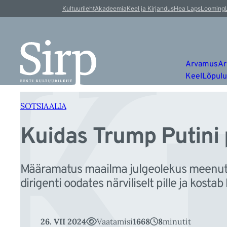
K
Liigu
Kultuurileht
Akadeemia
Keel ja Kirjandus
Hea Laps
Looming
sisu
juurde
Arvamus
Ar
Keel
Lõpul
SOTSIAALIA
Kuidas Trump Putini
Määramatus maailma julgeolekus meenutab
dirigenti oodates närviliselt pille ja kostab
26. VII 2024
Vaatamisi
1668
8
minutit