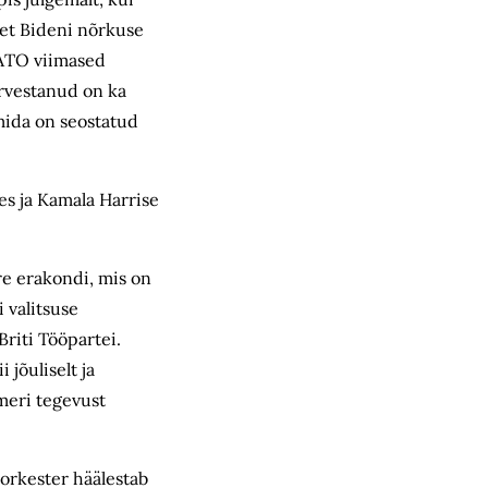
, et Bideni nõrkuse
 NATO viimased
arvestanud on ka
mida on seostatud
es ja Kamala Harrise
e erakondi, mis on
 valitsuse
riti Tööpartei.
jõuliselt ja
rmeri tegevust
orkester häälestab