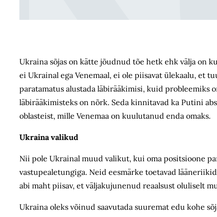
Ukraina sõjas on kätte jõudnud tõe hetk ehk välja on k
ei Ukrainal ega Venemaal, ei ole piisavat ülekaalu, et t
paratamatus alustada läbirääkimisi, kuid probleemiks on
läbirääkimisteks on nõrk. Seda kinnitavad ka Putini a
oblasteist, mille Venemaa on kuulutanud enda omaks.
Ukraina valikud
Nii pole Ukrainal muud valikut, kui oma positsioone pa
vastupealetungiga. Neid eesmärke toetavad lääneriikide 
abi maht piisav, et väljakujunenud reaalsust oluliselt m
Ukraina oleks võinud saavutada suuremat edu kohe sõja e