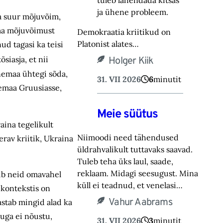
tuleb lahendada kitsas
ja ühene probleem.
a suur mõjuvõim,
Oma mõjuvõimust
Demokraatia kriitikud on
Platonist alates…
ud tagasi ka teisi
siasja, et nii
Holger Kiik
enemaa ühtegi sõda,
31. VII 2026
6
minutit
nemaa Gruusiasse,
Meie süütus
ina tegelikult
Niimoodi need tähendused
rav kriitik, Ukraina
üldrahvalikult tuttavaks saavad.
Tuleb teha üks laul, saade,
reklaam. Midagi seesugust. Mina
nib neid omavahel
küll ei teadnud, et venelasi…
 kontekstis on
Vahur Aabrams
astab mingid alad ka
uga ei nõustu,
31. VII 2026
3
minutit