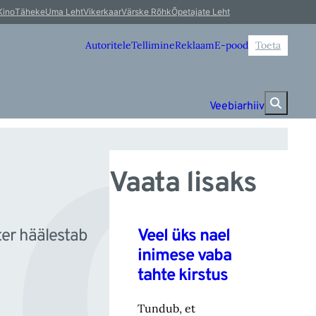
d
Kino
Täheke
Uma Leht
Vikerkaar
Värske Rõhk
Õpetajate Leht
Autoritele
Tellimine
Reklaam
E-pood
Toeta
Veebiarhiiv
Vaata lisaks
Veel üks nael
er häälestab
inimese vaba
tahte kirstus
Tundub, et