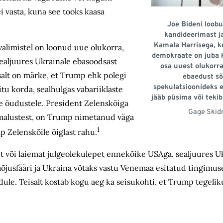
i vasta, kuna see tooks kaasa
Joe Bideni loob
kandideerimast 
Kamala Harrisega, k
alimistel on loonud uue olukorra,
demokraate on juba 
ealjuures Ukrainale ebasoodsast
osa uuest olukorra
isalt on märke, et Trump ehk polegi
ebaedust sõ
spekulatsioonideks 
tu korda, sealhulgas vabariiklaste
jääb püsima või tekib
e õudustele. President Zelenskõiga
Gage Skidm
õimalustest, on Trump nimetanud väga
1
p Zelenskõile õiglast rahu.
või laiemat julgeolekulepet ennekõike USAga, sealjuures Ukr
mõjusfääri ja Ukraina võtaks vastu Venemaa esitatud tingimuse
e. Teisalt kostab kogu aeg ka seisukohti, et Trump tegelik