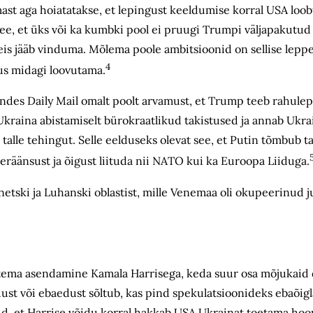
ast aga hoiatatakse, et lepingust keeldumise korral USA loo
i see, et üks või ka kumbki pool ei pruugi Trumpi väljapakut
eis jääb vinduma. Mõlema poole ambitsioonid on sellise lepp
4
õus midagi loovutama.
andes Daily Mail omalt poolt arvamust, et Trump teeb rahule
kraina abistamiselt bürokraatlikud takistused ja annab Ukrai
ub talle tehingut. Selle eelduseks olevat see, et Putin tõmbub 
eräänsust ja õigust liituda nii NATO kui ka Euroopa Liiduga.
etski ja Luhanski oblastist, mille Venemaa oli okupeerinud j
 tema asendamine Kamala Harrisega, keda suur osa mõjukaid
dust või ebaedust sõltub, kas pind spekulatsioonideks ebaõig
tud, et Harrise võidu korral hakkab USA Ukrainat toetama hoop