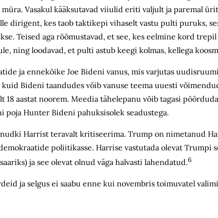
st müra. Vasakul kääksutavad viiulid eriti valjult ja paremal ür
dirigent, kes taob taktikepi vihaselt vastu pulti puruks, ses
akse. Teised aga rõõmustavad, et see, kes eelmine kord trepil
tule, ning loodavad, et pulti astub keegi kolmas, kellega koo
tide ja ennekõike Joe Bideni vanus, mis varjutas uudisruum
d, kuid Bideni taandudes võib vanuse teema uuesti võimendu
elt 18 aastat noorem. Meedia tähelepanu võib tagasi pöördud
eni poja Hunter Bideni pahuksisolek seadustega.
unudki Harrist teravalt kritiseerima. Trump on nimetanud Ha
demokraatide poliitikasse. Harrise vastutada olevat Trumpi 
6
aariks) ja see olevat olnud väga halvasti lahendatud.
deid ja selgus ei saabu enne kui novembris toimuvatel valimi