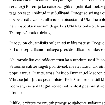
seda tegi Biden, ja ka näiteks arglikku poliitikat toeta
taga on sageli nähtud just Sullivani. Praeguse seisuga
otsused näitavad, et allianss on otsustanud Ukraina ab
halvimate stsenaariumidega, kus USA kas loobub Ukrain
Trumpi võimuletulekuga.
Praegu on õhus niisiis hulganisti määramatust. Keegi ei
kui uue tegija lisandumisega presidendikampaaniasse o
Olukorrale lisavad määramatust ka suundumused Euroop
Venemaa suhtes sageli positiivselt meelestatud. Ukrain
populaarsus, Prantsusmaal heitleb Emmanuel Macron oma
Viimase juht ja uus peaminister Keir Starmer on küll kin
veenvalt, kui seda tegid konservatiividest peaministrid
hinnata.
Piltlikult võttes meenutab praeguse ajahetke määramat