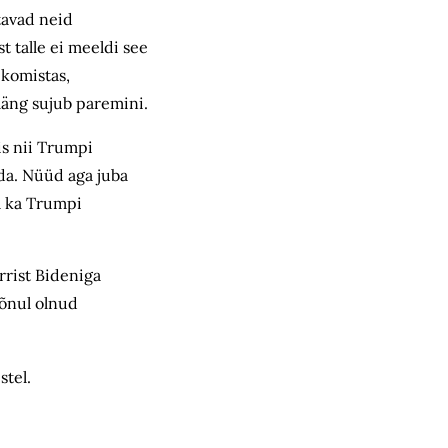
itavad neid
t talle ei meeldi see
 komistas,
smäng sujub paremini.
is nii Trumpi
da. Nüüd aga juba
a ka Trumpi
rrist Bideniga
sõnul olnud
stel.