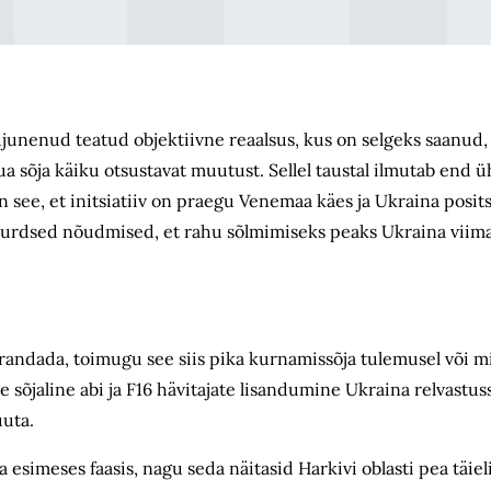
ujunenud teatud objektiivne reaalsus, kus on selgeks saanud,
uua sõja käiku otsustavat muutust. Sellel taustal ilmutab end 
 see, et initsiatiiv on praegu Venemaa käes ja Ukraina posit
bsurdsed nõudmised, et rahu sõlmimiseks peaks Ukraina viima
randada, toimugu see siis pika kurnamissõja tulemusel või mi
sõjaline abi ja F16 hävitajate lisandumine Ukraina relvastus
uuta.
simeses faasis, nagu seda näitasid Harkivi oblasti pea täieli