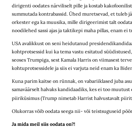
dirigenti oodates närviliselt pille ja kostab kakofoonili
summutada kontrabassid. Ühed muretsevad, et tuleb jälle 
orkester ega ka muusika, mille dirigeerimist talt oodat
noodilehed sassi ajas ja taktikepi maha pillas, enam ei 
USA avalikkust on seni heidutanud presidendikandidaa
kohtprotsessid kui ka tema vastu esitatud süüdistuse
seoses Trumpiga, sest Kamala Harris on viimasest terv
kohtuprotsessidele ja siis ei varjuta neid enam ka Bid
Kuna parim kaitse on rünnak, on vabariiklased juba as
samaväärselt halvaks kandidaadiks, kes ei too muutust 
piiriküsimus (Trump nimetab Harrist halvustavalt piirits
Olukorras võib oodata seega nii- või teistsuguseid pöör
Ja mida meil siis oodata on?!