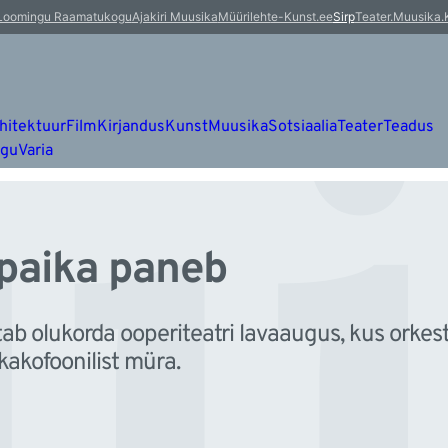
ui
Loomingu Raamatukogu
Ajakiri Muusika
Müürileht
e-Kunst.ee
Sirp
Teater.Muusika.
hitektuur
Film
Kirjandus
Kunst
Muusika
Sotsiaalia
Teater
Teadus
ugu
Varia
 paika paneb
 olukorda ooperiteatri lavaaugus, kus orkest
 kakofoonilist müra.