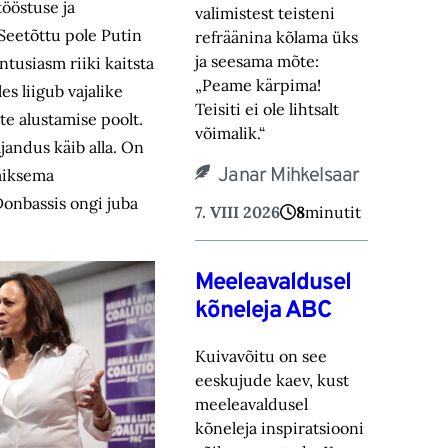
ööstuse ja
valimistest teisteni
 Seetõttu pole Putin
refräänina kõlama üks
ja seesama mõte:
ntusiasm riiki kaitsta
„Peame kärpima!
s liigub vajalike
‎Teisiti ei ole lihtsalt
te alustamise poolt.
võimalik.“‎
jandus käib alla. On
Janar Mihkelsaar
väiksema
Donbassis ongi juba
7. VIII 2026
8
minutit
Meeleavaldusel
kõneleja ABC
Kuivavõitu on see
eeskujude kaev, kust
meeleavaldusel
kõneleja inspiratsiooni