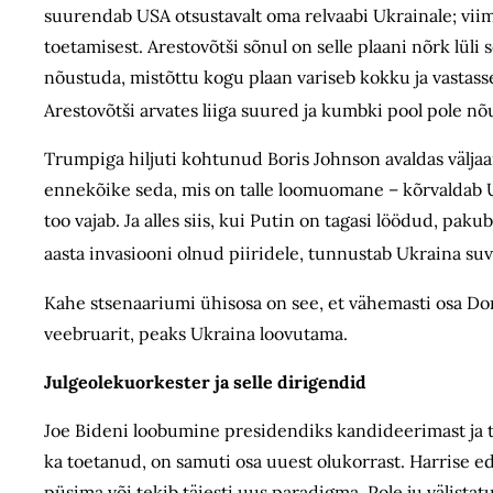
suurendab USA otsustavalt oma relvaabi Ukrainale; viim
toetamisest. Arestovõtši sõnul on selle plaani nõrk lül
nõustuda, mistõttu kogu plaan variseb kokku ja vastass
Arestovõtši arvates liiga suured ja kumbki pool pole n
Trumpiga hiljuti kohtunud Boris Johnson avaldas välja
ennekõike seda, mis on talle loomuomane – kõrvaldab U
too vajab. Ja alles siis, kui Putin on tagasi löödud, pak
aasta invasiooni olnud piiridele, tunnustab Ukraina suv
Kahe stsenaariumi ühisosa on see, et vähemasti osa Don
veebruarit, peaks Ukraina loovutama.
Julgeolekuorkester ja selle dirigendid
Joe Bideni loobumine presidendiks kandideerimast ja
ka toetanud, on samuti osa uuest olukorrast. Harrise e
püsima või tekib täiesti uus paradigma. Pole ju välista