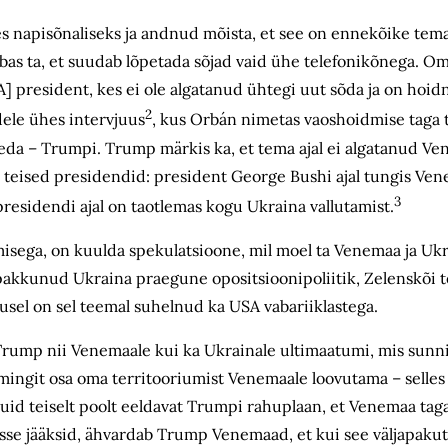
s napisõnaliseks ja andnud mõista, et see on ennekõike tem
 lubas ta, et suudab lõpetada sõjad vaid ühe telefonikõnega. 
 president, kes ei ole algatanud ühtegi uut sõda ja on hoidn
2
dele ühes intervjuus
, kus Orbán nimetas vaoshoidmise taga tõ
 Teda – Trumpi. Trump märkis ka, et tema ajal ei algatanud V
l teised presidendid: president George Bushi ajal tungis Ve
3
esidendi ajal on taotlemas kogu Ukraina vallutamist.
ega, on kuulda spekulatsioone, mil moel ta Venemaa ja Ukra
pakkunud Ukraina praegune opositsioonipoliitik, Zelenskõi te
usel on sel teemal suhelnud ka USA vabariiklastega.
 Trump nii Venemaale kui ka Ukrainale ultimaatumi, mis sun
ingit osa oma territooriumist Venemaale loovutama – selles
uid teiselt poolt eeldavat Trumpi rahuplaan, et Venemaa tag
sse jääksid, ähvardab Trump Venemaad, et kui see väljapakut