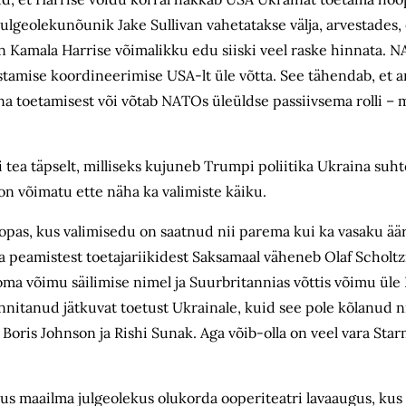
v julgeolekunõunik Jake Sullivan vahetatakse välja, arvestades
 on Kamala Harrise võimalikku edu siiski veel raske hinnata.
istamise koordineerimise USA-lt üle võtta. See tähendab, et 
a toetamisest või võtab NATOs üleüldse passiivsema rolli – 
 tea täpselt, milliseks kujuneb Trumpi poliitika Ukraina suht
n võimatu ette näha ka valimiste käiku.
as, kus valimisedu on saatnud nii parema kui ka vasaku äär
a peamistest toetajariikidest Saksamaal väheneb Olaf Scholtzi
 võimu säilimise nimel ja Suurbritannias võttis võimu üle B
nitanud jätkuvat toetust Ukrainale, kuid see pole kõlanud nii 
 Boris Johnson ja Rishi Sunak. Aga võib-olla on veel vara Sta
us maailma julgeolekus olukorda ooperiteatri lavaaugus, kus 