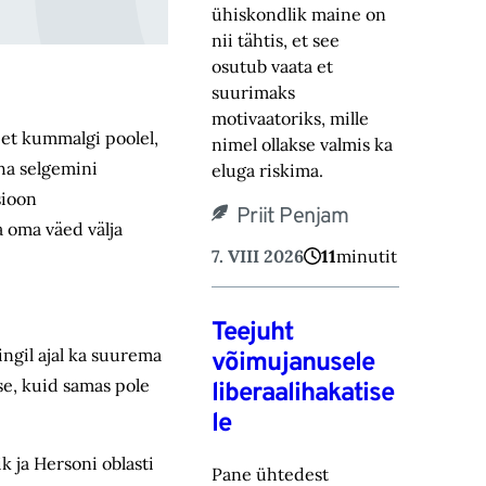
ühiskondlik maine on
nii tähtis, et see
osutub vaata et
suurimaks
motivaatoriks, ‎mille
 et kummalgi poolel,
nimel ollakse valmis ka
üha selgemini
eluga riskima.‎
sioon
Priit Penjam
 oma väed välja
7. VIII 2026
11
minutit
Teejuht
ngil ajal ka suurema
võimujanusele
se, kuid samas pole
liberaalihakatise
le
k ja Hersoni oblasti
Pane ühtedest