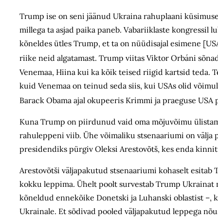
Trump ise on seni jäänud Ukraina rahuplaani küsimuse
millega ta asjad paika paneb. Vabariiklaste kongressil
kõneldes ütles Trump, et ta on nüüdisajal esimene [USA]
riike neid algatamast. Trump viitas Viktor Orbáni sõna
Venemaa, Hiina kui ka kõik teised riigid kartsid teda.
kuid Venemaa on teinud seda siis, kui USAs olid võimu
Barack Obama ajal okupeeris Krimmi ja praeguse USA pr
Kuna Trump on piirdunud vaid oma mõjuvõimu ülistamis
rahuleppeni viib. Ühe võimaliku stsenaariumi on välja 
presidendiks pürgiv Oleksi Arestovõtš, kes enda kinnit
Arestovõtši väljapakutud stsenaariumi kohaselt esitab
kokku leppima. Ühelt poolt survestab Trump Ukrainat m
kõneldud ennekõike Donetski ja Luhanski oblastist –, k
Ukrainale. Et sõdivad pooled väljapakutud leppega nõu