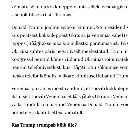
võimatu sõlmida kokkuleppeid, mis sellele eesmärgile e
sisepoliitilise kriisi Ukrainas.
Donald Trumpi jõuline esilekerkimine USA presidendiv
kus peatsest kokkuleppest Ukraina ja Venemaa vahel (s
leppest) räägitakse juba kui millestki paratamatust. Te
Ukraina suhtes päris negatiivselt meelestatud. Ta on mi
kongressil peetud kõnes viidanud Ukrainas toimuvatel
peetud telefonivestlust, kus räägiti rahu sõlmimise v
heaks telefonikõneks. Allikate kinnitusel lubanud Trum
Venemaa on samas mõista andnud, et soovib kokkulepet 
Sisuliselt soovib Venemaa, et lääs jätaks Ukraina Vene 
võiks sündida, on pannud Venemaa Donald Trumpi võidul
ootustele ja käitub ettearvamatult.
Kas Trump trumpab kõik üle?