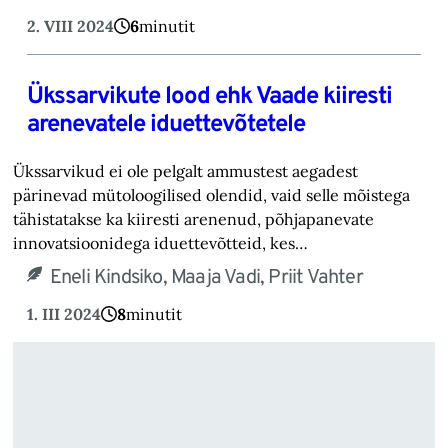
2. VIII 2024
6
minutit
Ükssarvikute lood ehk Vaade kiiresti
arenevatele iduettevõtetele
Ükssarvikud ei ole pelgalt ammustest aegadest
pärinevad mütoloogilised olendid, vaid selle mõistega
tähistatakse ka kiiresti arenenud, põhjapanevate
innovatsioonidega iduettevõtteid, kes…
Eneli Kindsiko, Maaja Vadi, Priit Vahter
1. III 2024
8
minutit