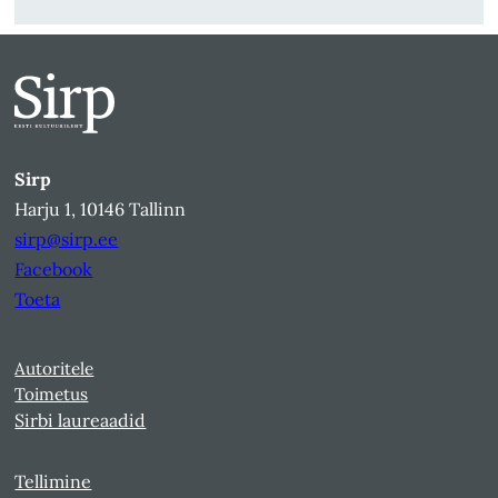
Sirp
Harju 1, 10146 Tallinn
sirp@sirp.ee
Facebook
Toeta
Autoritele
Toimetus
Sirbi laureaadid
Tellimine