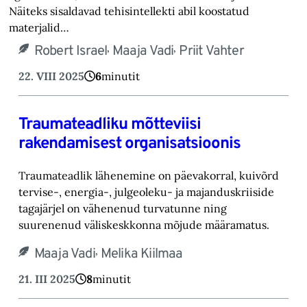
Näiteks sisaldavad tehisintellekti abil koostatud
materjalid…
,
,
Robert Israel
Maaja Vadi
Priit Vahter
22. VIII 2025
6
minutit
Traumateadliku mõtteviisi
rakendamisest organisatsioonis
Traumateadlik lähenemine on päevakorral, kuivõrd
tervise-, energia-, julgeoleku- ja majanduskriiside
tagajärjel on vähenenud turvatunne ning
suurenenud väliskeskkonna mõjude määramatus.
,
Maaja Vadi
Melika Kiilmaa
21. III 2025
8
minutit