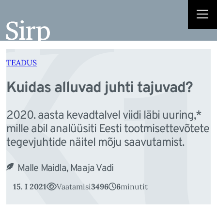
Ku
Liigu
sisu
juurde
TEADUS
Kuidas alluvad juhti tajuvad?
2020. aasta kevadtalvel viidi läbi uuring,*
mille abil analüüsiti Eesti tootmisettevõtete
tegevjuhtide näitel mõju saavutamist.
Malle Maidla, Maaja Vadi
15. I 2021
Vaatamisi
3496
6
minutit