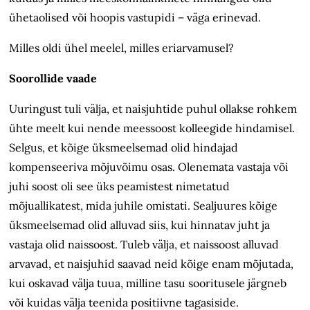
ühetaolised või hoopis vastupidi – väga erinevad.
Milles oldi ühel meelel, milles eriarvamusel?
Soorollide vaade
Uuringust tuli välja, et naisjuhtide puhul ollakse rohkem
ühte meelt kui nende meessoost kolleegide hindamisel.
Selgus, et kõige üksmeelsemad olid hindajad
kompenseeriva mõjuvõimu osas. Olenemata vastaja või
juhi soost oli see üks peamistest nimetatud
mõjuallikatest, mida juhile omistati. Sealjuures kõige
üksmeelsemad olid alluvad siis, kui hinnatav juht ja
vastaja olid naissoost. Tuleb välja, et naissoost alluvad
arvavad, et naisjuhid saavad neid kõige enam mõjutada,
kui oskavad välja tuua, milline tasu sooritusele järgneb
või kuidas välja teenida positiivne tagasiside.