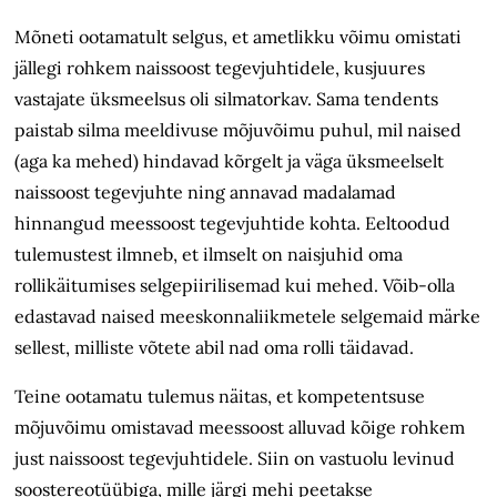
Mõneti ootamatult selgus, et ametlikku võimu
omistati
jällegi rohkem naissoost tegevjuhtidele, kusjuures
vastajate üksmeelsus oli silmatorkav. Sama tendents
paistab silma meeldivuse mõjuvõimu puhul, mil naised
(aga ka mehed) hindavad kõrgelt ja väga üksmeelselt
naissoost tegevjuhte ning annavad madalamad
hinnangud meessoost tegevjuhtide kohta. Eeltoodud
tulemustest ilmneb, et ilmselt on naisjuhid oma
rollikäitumises selgepiirilisemad kui mehed. Võib-olla
edastavad naised meeskonnaliikmetele selgemaid märke
sellest, milliste võtete abil nad oma rolli täidavad.
Teine ootamatu tulemus näitas, et kompetentsuse
mõjuvõimu omistavad meessoost alluvad kõige rohkem
just naissoost tegevjuhtidele. Siin on vastuolu levinud
soostereotüübiga, mille järgi mehi peetakse