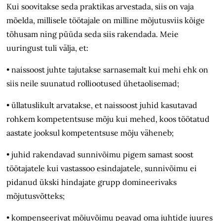
Kui soovitakse seda praktikas arvestada, siis on vaja
mõelda, millisele töötajale on milline mõjutusviis kõige
tõhusam ning püüda seda siis rakendada. Meie
uuringust tuli välja, et:
• naissoost juhte tajutakse sarnasemalt kui mehi ehk on
siis neile suunatud rolliootused ühetaolisemad;
• üllatuslikult arvatakse, et naissoost juhid kasutavad
rohkem kompetentsuse mõju kui mehed, koos töötatud
aastate jooksul kompetentsuse mõju väheneb;
• juhid rakendavad sunnivõimu pigem samast soost
töötajatele kui vastassoo esindajatele, sunnivõimu ei
pidanud ükski hindajate grupp domineerivaks
mõjutusvõtteks;
• kompenseerivat mõjuvõimu peavad oma juhtide juures