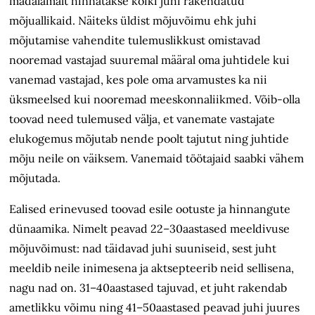
madalamalt hinnatakse kõiki juhi rakendatud
mõjuallikaid. Näiteks üldist mõjuvõimu ehk juhi
mõjutamise vahendite tulemuslikkust omistavad
nooremad vastajad suuremal määral oma juhtidele kui
vanemad vastajad, kes pole oma arvamustes ka nii
üksmeelsed kui nooremad meeskonnaliikmed. Võib-olla
toovad need tulemused välja, et vanemate vastajate
elukogemus mõjutab nende poolt tajutut ning juhtide
mõju neile on väiksem. Vanemaid töötajaid saabki vähem
mõjutada.
Ealised erinevused toovad esile ootuste ja hinnangute
dünaamika. Nimelt peavad 22–30aastased meeldivuse
mõjuvõimust: nad täidavad juhi suuniseid, sest juht
meeldib neile inimesena ja aktsepteerib neid sellisena,
nagu nad on. 31–40aastased tajuvad, et juht rakendab
ametlikku võimu ning 41–50aastased peavad juhi juures