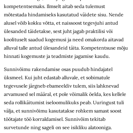
kompetentsemaks. Ilmselt aitab seda tulemust
mõtestada hindamiseks kasutatud väidete sisu. Nende
alusel võib kokku võtta, et naissoost tegevjuhi antud
ülesanded täidetakse, sest juht jagab praktilisi või
koolituselt saadud kogemusi ja need omakorda aitavad
alluval talle antud ülesandeid täita. Kompetentsuse mõju
hinnati kogemuste ja teadmiste jagamise kaudu.
Sunnivõimu rakendamise osas puudub hindajatel
üksmeel. Kui juht edastab alluvale, et sobimatule
tegevusele järgneb ebameeldiv tulem, siis lahknevad
arvamused sel määral, et pole võimalik öelda, kes kellele
seda rollikäitumist iseloomulikuks peab. Uuringust tuli
välja, et sunnivõimu kasutatakse rohkem samast soost
töötajate töö korraldamisel. Sunnivõim tekitab
survetunde ning sageli on see isikliku alatooniga.