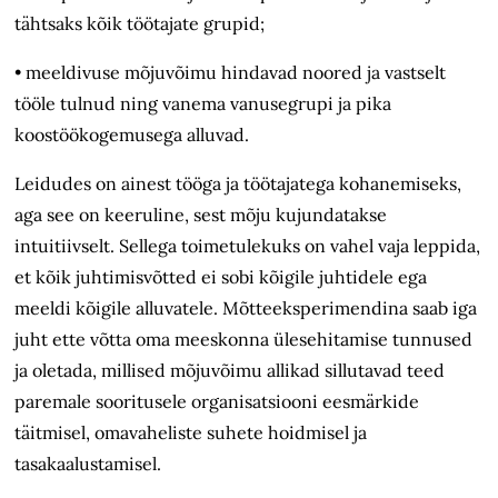
tähtsaks kõik töötajate grupid;
• meeldivuse mõjuvõimu hindavad noored ja vastselt
tööle tulnud ning vanema vanusegrupi ja pika
koostöökogemusega alluvad.
Leidudes on ainest tööga ja töötajatega kohanemiseks,
aga see on keeruline, sest mõju kujundatakse
intuitiivselt. Sellega toimetulekuks on vahel vaja leppida,
et kõik juhtimisvõtted ei sobi kõigile juhtidele ega
meeldi kõigile alluvatele. Mõtteeksperimendina saab iga
juht ette võtta oma meeskonna ülesehitamise tunnused
ja oletada, millised mõjuvõimu allikad sillutavad teed
paremale sooritusele organisatsiooni eesmärkide
täitmisel, omavaheliste suhete hoidmisel ja
tasakaalustamisel.