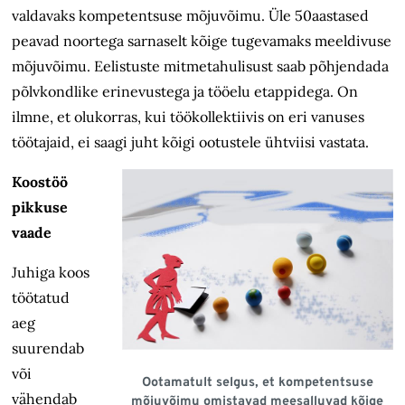
valdavaks kompetentsuse mõjuvõimu. Üle 50aastased
peavad noortega sarnaselt kõige tugevamaks meeldivuse
mõjuvõimu. Eelistuste mitmetahulisust saab põhjendada
põlvkondlike erinevustega ja tööelu etappidega. On
ilmne, et olukorras, kui töökollektiivis on eri vanuses
töötajaid, ei saagi juht kõigi ootustele ühtviisi vastata.
Koostöö
pikkuse
vaade
Juhiga koos
töötatud
aeg
suurendab
või
Ootamatult selgus, et kompetentsuse
vähendab
mõjuvõimu omistavad meesalluvad kõige