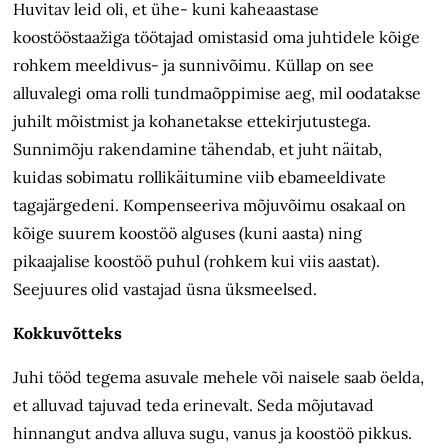
Huvitav leid oli, et ühe- kuni kaheaastase
koostööstaažiga töötajad omistasid oma juhtidele kõige
rohkem meeldivus- ja sunnivõimu. Küllap on see
alluvalegi oma rolli tundmaõppimise aeg, mil oodatakse
juhilt mõistmist ja kohanetakse ettekirjutustega.
Sunnimõju
rakendamine tähendab, et juht näitab,
kuidas sobimatu rollikäitumine viib ebameeldivate
tagajärgedeni. Kompenseeriva mõjuvõimu osakaal on
kõige suurem koostöö alguses (kuni aasta) ning
pikaajalise koostöö puhul (rohkem kui viis aastat).
Seejuures olid vastajad üsna üksmeelsed.
Kokkuvõtteks
Juhi tööd tegema asuvale mehele või naisele saab öelda,
et alluvad tajuvad teda erinevalt. Seda mõjutavad
hinnangut andva alluva sugu, vanus ja koostöö pikkus.