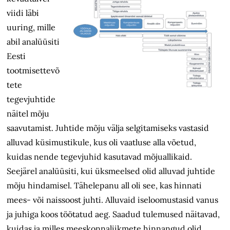
viidi läbi
uuring, mille
abil analüüsiti
Eesti
tootmisettevõ
tete
tegevjuhtide
näitel mõju
saavutamist. Juhtide mõju välja selgitamiseks vastasid
alluvad küsimustikule, kus oli vaatluse alla võetud,
kuidas nende tegevjuhid kasutavad mõjuallikaid.
Seejärel analüüsiti, kui üksmeelsed olid alluvad juhtide
mõju hindamisel. Tähelepanu all oli see, kas hinnati
mees- või naissoost juhti. Alluvaid iseloomustasid vanus
ja juhiga koos töötatud aeg. Saadud tulemused näitavad,
kuidas ja milles meeskonnaliikmete hinnangud olid