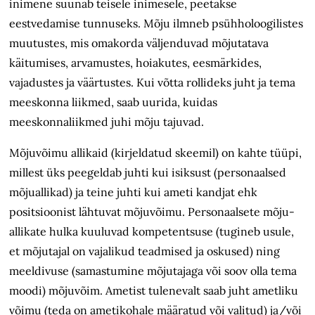
inimene suunab teisele inimesele, peetakse
eestvedamise tunnuseks. Mõju ilmneb psühholoogilistes
muutustes, mis omakorda väljenduvad mõjutatava
käitumises, arvamustes, hoiakutes, eesmärkides,
vajadustes ja väärtustes. Kui võtta rollideks juht ja tema
meeskonna liikmed, saab uurida, kuidas
meeskonnaliikmed juhi mõju tajuvad.
Mõjuvõimu allikaid (kirjeldatud skeemil) on kahte tüüpi,
millest üks peegeldab juhti kui isiksust (personaalsed
mõjuallikad) ja teine juhti kui ameti kandjat ehk
positsioonist lähtuvat mõjuvõimu. Personaalsete mõju­
allikate hulka kuuluvad kompetentsuse (tugineb usule,
et mõjutajal on vajalikud teadmised ja oskused) ning
meeldivuse (samastumine mõjutajaga või soov olla tema
moodi) mõjuvõim. Ametist tulenevalt saab juht ametliku
võimu (teda on ametikohale määratud või valitud) ja/või