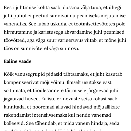
Eesti juhtimise kohta saab plussina välja tuua, et ühegi
juhi puhul ei peetud sunnivõimu
peamiseks mõjutamise
vahendiks. See lubab uskuda, et tootmisettevõtetes pole
hirmutamine ja karistusega ähvardamine juhi peamised
töövõtted, aga väga suur varieeruvus viitab, et mõne juhi
töös on sunnivõtetel väga suur osa.
Ealine vaade
Kõik vanusegrupid pidasid tähtsamaks, et juht kasutab
kompenseerivat mõjuvõimu. Ilmselt usutakse east
sõltumata, et tööülesannete täitmisele järgnevad juhi
jagatavad hüved. Ealiste erinevuste seisukohast saab
kinnitada, et nooremad alluvad hindavad mõjuallikate
rakendamist intensiivsemaks kui nende vanemad
kolleegid. See tähendab, et mida vanem hindaja, seda