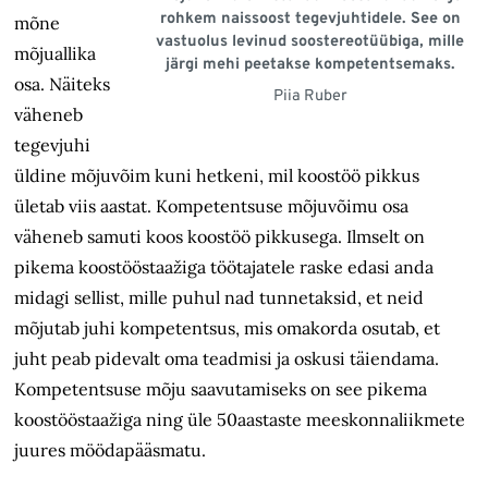
rohkem naissoost tegevjuhtidele. See on
mõne
vastuolus levinud soostereotüübiga, mille
mõjuallika
järgi mehi peetakse kompetentsemaks.
osa. Näiteks
Piia Ruber
väheneb
tegevjuhi
üldine mõjuvõim kuni hetkeni, mil koostöö pikkus
ületab viis aastat. Kompetentsuse mõjuvõimu
osa
väheneb samuti koos koostöö pikkusega. Ilmselt on
pikema koostööstaažiga töötajatele raske edasi anda
midagi sellist, mille puhul nad tunnetaksid, et neid
mõjutab juhi kompetentsus, mis omakorda osutab, et
juht peab pidevalt oma teadmisi ja oskusi täiendama.
Kompetentsuse mõju saavutamiseks on see pikema
koostööstaažiga ning üle 50aastaste meeskonnaliikmete
juures möödapääsmatu.