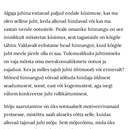
Algaja juhina esitavad paljud endale küsimuse, kas ma
olen selline juht, keda alluvad hindavad või kas ma
vastan nende ootustele. Peale omanike hinnangu on see
inimlikult mõistetav küsimus, sest tagasiside on kõigile
tähtis. Valdavalt eelistame head hinnangut, kuid kõigile
juht meele järele olla ei saa. Tulemuslikuks juhtimiseks
on vaja mõista oma meeskonnaliikmete ootusi ja
vajadusi. Kes ja milles tajub juhti ühtmoodi või erinevalt?
Mõned hinnangud võivad sõltuda hindaja üldisest
seadumusest, soost, east või kogemustest, aga isegi
vähem konkreetse juhi rollikäitumisest.
Mõju saavutamine on üks sotsiaalselt motiveerivamaid
protsesse, mistõttu saab aluseks võtta selle, kuidas
alluvad tajuvad juhi mõju. Sest mõjuvõimu, mida üks