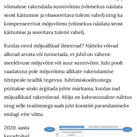
võimaluse rakendada sunnivõimu (võimekus näidata
seost käitumise ja ebasoovitava tulemi vahel) ning ka
kompenseerivat mõjuvõimu (võimekus näidata seost
käitumise ja soovitava tulemi vahel).
Kuidas need mõjuallikad ilmnevad? Näiteks võivad
alluvad arvata või tunnetada, et juhil on vähene
meeldivuse mõjuvõim või suur sunnivõim. Juhi poolt
vaadatuna pole mõjuvõimu allikate rakendamine
tihtipeale teadlik tegevus. Juhtimiskoolitustega
püütakse siiski ärgitada juhte märkama, kuidas nad
mõjuallikaid rakendavad. Mõju on kahesuunaline nähtus
ning selle teadmisega saab juht koostöö parandamiseks
midagi ette võtta.
2020. aasta
kevadtalvel