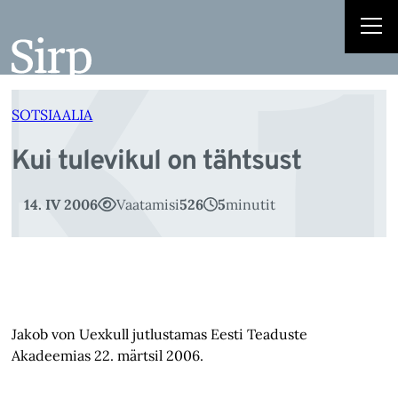
Ku
Liigu
sisu
juurde
SOTSIAALIA
Kui tulevikul on tähtsust
14. IV 2006
Vaatamisi
526
5
minutit
Jakob von Uexkull jutlustamas Eesti Teaduste
Akadeemias 22. märtsil 2006.