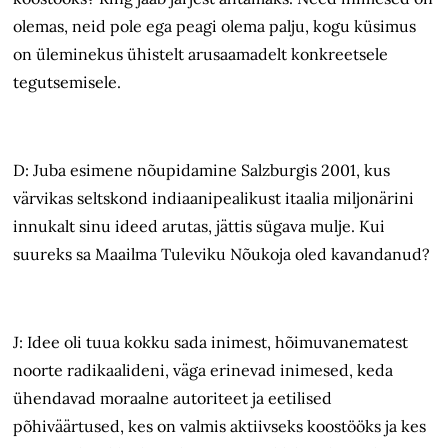
olemas, neid pole ega peagi olema palju, kogu küsimus
on üleminekus ühistelt arusaamadelt konkreetsele
tegutsemisele.
D: Juba esimene nõupidamine Salzburgis 2001, kus
värvikas seltskond indiaanipealikust itaalia miljonärini
innukalt sinu ideed arutas, jättis sügava mulje. Kui
suureks sa Maailma Tuleviku Nõukoja oled kavandanud?
J: Idee oli tuua kokku sada inimest, hõimuvanematest
noorte radikaalideni, väga erinevad inimesed, keda
ühendavad moraalne autoriteet ja eetilised
põhiväärtused, kes on valmis aktiivseks koostööks ja kes