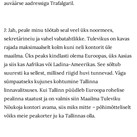
auväärse aadressiga Trafalgaril.
J: Jah, peale minu töötab seal veel üks noormees,
sekretärineiu ja vahel vabatahtlikke. Tulevikus on kavas
rajada maksimaalselt kolm kuni neli kontorit üle
maailma. Üks peaks kindlasti olema Euroopas, üks Aasias
ja siis kas Aafrikas või Ladina-Ameerikas. See sõltub
suuresti ka sellest, millised riigid huvi tunnevad. Väga
sümpaatseks kujunes kohtumine Tallinna
linnavalitsuses. Kui Tallinn püüdleb Euroopa rohelise
pealinna staatust ja on valmis siin Maailma Tuleviku
Nõukoja kontori avama, siis miks mitte – põhimõtteliselt
võiks meie peakorter ju ka Tallinnas olla.