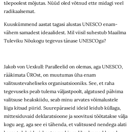
tõepoolest mõjutas. Nüüd oled võtnud ette midagi veel
radikaalsemat.
Kuuskümmend aastat tagasi alustas UNESCO enam-
vähem samadest ideaalidest. Mil viisil suhestub Maailma
Tuleviku Nõukogu tegevus tänase UNESCOga?
Jakob von Uexkull: Paralleelid on olemas, aga UNESCO,
rääkimata ÜROst, on muutumas üha enam
valitsustevaheliseks organisatsiooniks. See, et raha
tegevuseks peab tulema väljastpoolt, algatused pälvima
valitsuse heakskiidu, seab minu arvates võimalustele
liiga kitsad piirid. Suurepäraseid ideid leidub küllaga,
mittesiduvaid deklaratsioone ja soovitusi töötatakse välja
kogu aeg, aga see ei tähenda, et valitsused nendega alati