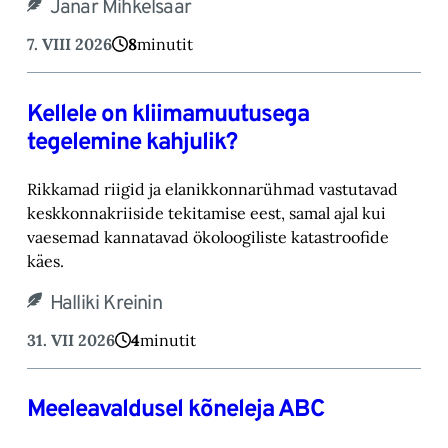
Janar Mihkelsaar
7. VIII 2026
8
minutit
Kellele on kliimamuutusega
tegelemine kahjulik?
Rikkamad riigid ja elanikkonnarühmad vastutavad
keskkonnakriiside tekitamise eest, samal ajal kui
vaesemad kannatavad ökoloogiliste katastroofide
käes.
Halliki Kreinin
31. VII 2026
4
minutit
Meeleavaldusel kõneleja ABC