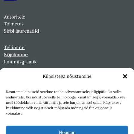
Autoritele
Toimetus
Sirbi laureaadid
Tellimine
Kojukanne
Ilmumisgraafik
Küpsistega nõustumine
Veebiarhiiv
Sirp pdf-failidena Digaris
Kasutame küpsiseid seadme teabe salvestamiseks ja ligipääsuks selle
Kultuurileht 1994-1997
andmetele. Kui nõustute selle tehnoloogia kasutamisega, võimaldab see
Reede 1989-1990
meil töödelda sirvimiskäitumist ja teie harjumusi sel saidil. Küpsistest
Sirp ja Vasar 1940-1989
keeldumine võib negatiivselt mõjutada mõningaid funktsioone ja
võimalusi.
Ligipääsetavus
Kasutustingimused
Nõustun