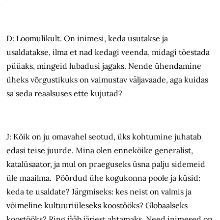
D: Loomulikult. On inimesi, keda usutakse ja
usaldatakse, ilma et nad kedagi veenda, midagi tõestada
püüaks, mingeid lubadusi jagaks. Nende ühendamine
üheks võrgustikuks on vaimustav väljavaade, aga kuidas
sa seda reaalsuses ette kujutad?
J: Kõik on ju omavahel seotud, üks kohtumine juhatab
edasi teise juurde. Mina olen ennekõike generalist,
katalüsaator, ja mul on praeguseks üsna palju sidemeid
üle maailma. Pöördud ühe kogukonna poole ja küsid:
keda te usaldate? Järgmiseks: kes neist on valmis ja
võimeline kultuuriüleseks koostööks? Globaalseks
koostööks? Ring jääb järjest ahtamaks. Need inimesed on