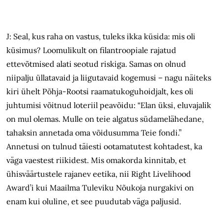
J: Seal, kus raha on vastus, tuleks ikka küsida: mis oli
küsimus? Loomulikult on filantroopiale rajatud
ettevõtmised alati seotud riskiga. Samas on olnud
niipalju üllatavaid ja liigutavaid kogemusi – nagu näiteks
kiri ühelt Põhja-Rootsi raamatukoguhoidjalt, kes oli
juhtumisi võitnud loteriil peavõidu: “Elan üksi, eluvajalik
on mul olemas. Mulle on teie algatus südamelähedane,
tahaksin annetada oma võidusumma Teie fondi.”
Annetusi on tulnud täiesti ootamatutest kohtadest, ka
väga vaestest riikidest. Mis omakorda kinnitab, et
ühisväärtustele rajanev eetika, nii Right Livelihood
Award’i kui Maailma Tuleviku Nõukoja nurgakivi on
enam kui oluline, et see puudutab väga paljusid.