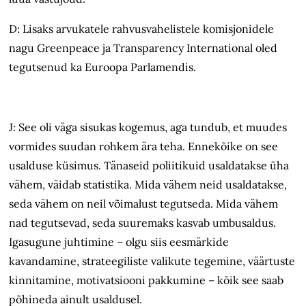
D: Lisaks arvukatele rahvusvahelistele komisjonidele
nagu Greenpeace ja Transparency International oled
tegutsenud ka Euroopa Parlamendis.
J: See oli väga sisukas kogemus, aga tundub, et muudes
vormides suudan rohkem ära teha. Ennekõike on see
usalduse küsimus. Tänaseid poliitikuid usaldatakse üha
vähem, väidab statistika. Mida vähem neid usaldatakse,
seda vähem on neil võimalust tegutseda. Mida vähem
nad tegutsevad, seda suuremaks kasvab umbusaldus.
Igasugune juhtimine – olgu siis eesmärkide
kavandamine, strateegiliste valikute tegemine, väärtuste
kinnitamine, motivatsiooni pakkumine – kõik see saab
põhineda ainult usaldusel.