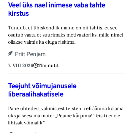
Veel üks nael inimese vaba tahte
kirstus
Tundub, et ühiskondlik maine on nii tähtis, et see
osutub vaata et suurimaks motivaatoriks, ‎mille nimel
ollakse valmis ka eluga riskima.‎
Priit Penjam
7. VIII 2026
11
minutit
Teejuht võimujanusele
liberaalihakatisele
Pane ühtedest valimistest teisteni refräänina kõlama
üks ja seesama mõte: „Peame kärpima! ‎Teisiti ei ole
lihtsalt võimalik.“‎