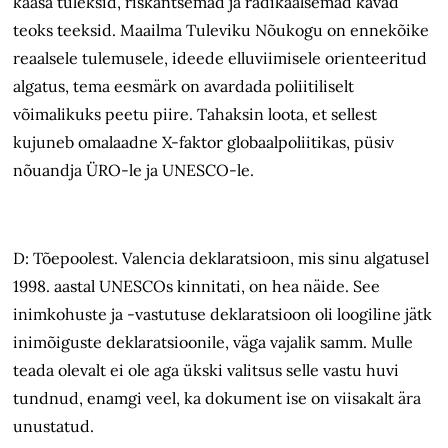
kaasa tuleksid, riskantsemad ja radikaalsemad kavad
teoks teeksid. Maailma Tuleviku Nõukogu on ennekõike
reaalsele tulemusele, ideede elluviimisele orienteeritud
algatus, tema eesmärk on avardada poliitiliselt
võimalikuks peetu piire. Tahaksin loota, et sellest
kujuneb omalaadne X-faktor globaalpoliitikas, püsiv
nõuandja ÜRO-le ja UNESCO-le.
D: Tõepoolest. Valencia deklaratsioon, mis sinu algatusel
1998. aastal UNESCOs kinnitati, on hea näide. See
inimkohuste ja -vastutuse deklaratsioon oli loogiline jätk
inimõiguste deklaratsioonile, väga vajalik samm. Mulle
teada olevalt ei ole aga ükski valitsus selle vastu huvi
tundnud, enamgi veel, ka dokument ise on viisakalt ära
unustatud.