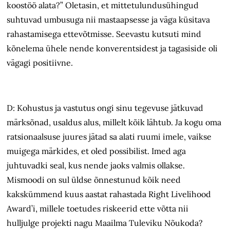
koostöö alata?” Oletasin, et mittetulundusühingud
suhtuvad umbusuga nii mastaapsesse ja väga küsitava
rahastamisega ettevõtmisse. Seevastu kutsuti mind
kõnelema ühele nende konverentsidest ja tagasiside oli
vägagi positiivne.
D: Kohustus ja vastutus ongi sinu tegevuse jätkuvad
märksõnad, usaldus alus, millelt kõik lähtub. Ja kogu oma
ratsionaalsuse juures jätad sa alati ruumi imele, vaikse
muigega märkides, et oled possibilist. Imed aga
juhtuvadki seal, kus nende jaoks valmis ollakse.
Mismoodi on sul üldse õnnestunud kõik need
kakskümmend kuus aastat rahastada Right Livelihood
Award’i, millele toetudes riskeerid ette võtta nii
hulljulge projekti nagu Maailma Tuleviku Nõukoda?