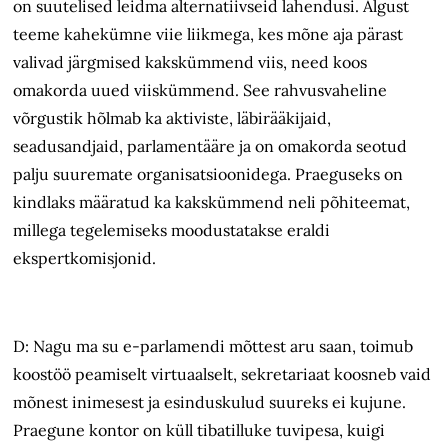
on suutelised leidma alternatiivseid lahendusi. Algust
teeme kahekümne viie liikmega, kes mõne aja pärast
valivad järgmised kakskümmend viis, need koos
omakorda uued viiskümmend. See rahvusvaheline
võrgustik hõlmab ka aktiviste, läbirääkijaid,
seadusandjaid, parlamentääre ja on omakorda seotud
palju suuremate organisatsioonidega. Praeguseks on
kindlaks määratud ka kakskümmend neli põhiteemat,
millega tegelemiseks moodustatakse eraldi
ekspertkomisjonid.
D: Nagu ma su e-parlamendi mõttest aru saan, toimub
koostöö peamiselt virtuaalselt, sekretariaat koosneb vaid
mõnest inimesest ja esinduskulud suureks ei kujune.
Praegune kontor on küll tibatilluke tuvipesa, kuigi