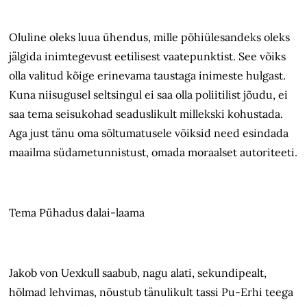
Oluline oleks luua ühendus, mille põhiülesandeks oleks
jälgida inimtegevust eetilisest vaatepunktist. See võiks
olla valitud kõige erinevama taustaga inimeste hulgast.
Kuna niisugusel seltsingul ei saa olla poliitilist jõudu, ei
saa tema seisukohad seaduslikult millekski kohustada.
Aga just tänu oma sõltumatusele võiksid need esindada
maailma südametunnistust, omada moraalset autoriteeti.
Tema Pühadus dalai-laama
Jakob von Uexkull saabub, nagu alati, sekundipealt,
hõlmad lehvimas, nõustub tänulikult tassi Pu-Erhi teega