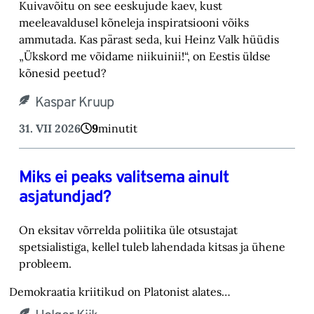
Kuivavõitu on see eeskujude kaev, kust
meeleavaldusel kõneleja inspiratsiooni võiks
ammutada. Kas pärast seda, kui Heinz Valk hüüdis
„Ükskord me võidame niikuinii!“, on Eestis üldse
kõnesid peetud?
Kaspar Kruup
31. VII 2026
9
minutit
Miks ei peaks valitsema ainult
asjatundjad?
On eksitav võrrelda poliitika üle otsustajat
spetsialistiga, kellel tuleb lahendada kitsas ja ühene
probleem.
Demokraatia kriitikud on Platonist alates…