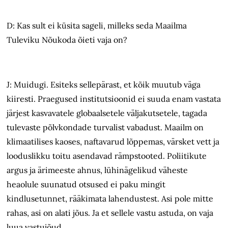
D: Kas sult ei küsita sageli, milleks seda Maailma
Tuleviku Nõukoda õieti vaja on?
J: Muidugi. Esiteks sellepärast, et kõik muutub väga
kiiresti. Praegused institutsioonid ei suuda enam vastata
järjest kasvavatele globaalsetele väljakutsetele, tagada
tulevaste põlvkondade turvalist vabadust. Maailm on
klimaatilises kaoses, naftavarud lõppemas, värsket vett ja
looduslikku toitu asendavad rämpstooted. Poliitikute
argus ja ärimeeste ahnus, lühinägelikud väheste
heaolule suunatud otsused ei paku mingit
kindlusetunnet, rääkimata lahendustest. Asi pole mitte
rahas, asi on alati jõus. Ja et sellele vastu astuda, on vaja
luua vastujõud.