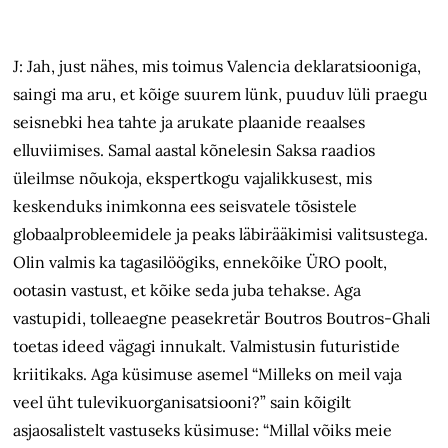
J: Jah, just nähes, mis toimus Valencia deklaratsiooniga,
saingi ma aru, et kõige suurem lünk, puuduv lüli praegu
seisnebki hea tahte ja arukate plaanide reaalses
elluviimises. Samal aastal kõnelesin Saksa raadios
üleilmse nõukoja, ekspertkogu vajalikkusest, mis
keskenduks inimkonna ees seisvatele tõsistele
globaalprobleemidele ja peaks läbirääkimisi valitsustega.
Olin valmis ka tagasilöögiks, ennekõike ÜRO poolt,
ootasin vastust, et kõike seda juba tehakse. Aga
vastupidi, tolleaegne peasekretär Boutros Boutros-Ghali
toetas ideed vägagi innukalt. Valmistusin futuristide
kriitikaks. Aga küsimuse asemel “Milleks on meil vaja
veel üht tulevikuorganisatsiooni?” sain kõigilt
asjaosalistelt vastuseks küsimuse: “Millal võiks meie