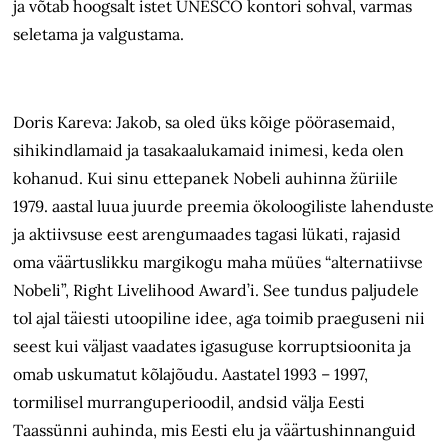
ja võtab hoogsalt istet UNESCO kontori sohval, varmas
seletama ja valgustama.
Doris Kareva: Jakob, sa oled üks kõige pöörasemaid,
sihikindlamaid ja tasakaalukamaid inimesi, keda olen
kohanud. Kui sinu ettepanek Nobeli auhinna žüriile
1979. aastal luua juurde preemia ökoloogiliste lahenduste
ja aktiivsuse eest arengumaades tagasi lükati, rajasid
oma väärtuslikku margikogu maha müües “alternatiivse
Nobeli”, Right Livelihood Award’i. See tundus paljudele
tol ajal täiesti utoopiline idee, aga toimib praeguseni nii
seest kui väljast vaadates igasuguse korruptsioonita ja
omab uskumatut kõlajõudu. Aastatel 1993 – 1997,
tormilisel murranguperioodil, andsid välja Eesti
Taassünni auhinda, mis Eesti elu ja väärtushinnanguid