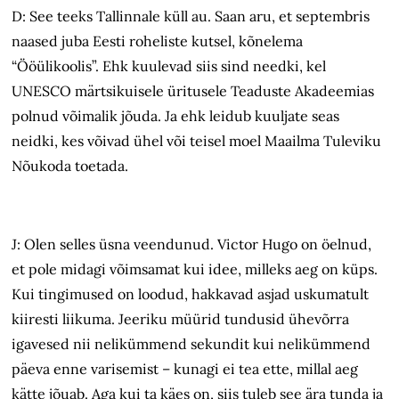
D: See teeks Tallinnale küll au. Saan aru, et septembris
naased juba Eesti roheliste kutsel, kõnelema
“Ööülikoolis”. Ehk kuulevad siis sind needki, kel
UNESCO märtsikuisele üritusele Teaduste Akadeemias
polnud võimalik jõuda. Ja ehk leidub kuuljate seas
neidki, kes võivad ühel või teisel moel Maailma Tuleviku
Nõukoda toetada.
J: Olen selles üsna veendunud. Victor Hugo on öelnud,
et pole midagi võimsamat kui idee, milleks aeg on küps.
Kui tingimused on loodud, hakkavad asjad uskumatult
kiiresti liikuma. Jeeriku müürid tundusid ühevõrra
igavesed nii nelikümmend sekundit kui nelikümmend
päeva enne varisemist – kunagi ei tea ette, millal aeg
kätte jõuab. Aga kui ta käes on, siis tuleb see ära tunda ja