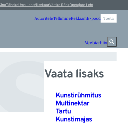
s
Kino
Täheke
Uma Leht
Vikerkaar
Värske Rõhk
Õpetajate Leht
Autoritele
Tellimine
Reklaam
E-pood
Toeta
Veebiarhiiv
Vaata lisaks
Kunstirühmitus
Multinektar
Tartu
Kunstimajas