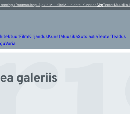
ri
Loomingu Raamatukogu
Ajakiri Muusika
Müürileht
e-Kunst.ee
Sirp
Teater.Muusika.
hitektuur
Film
Kirjandus
Kunst
Muusika
Sotsiaalia
Teater
Teadus
ugu
Varia
ea galeriis