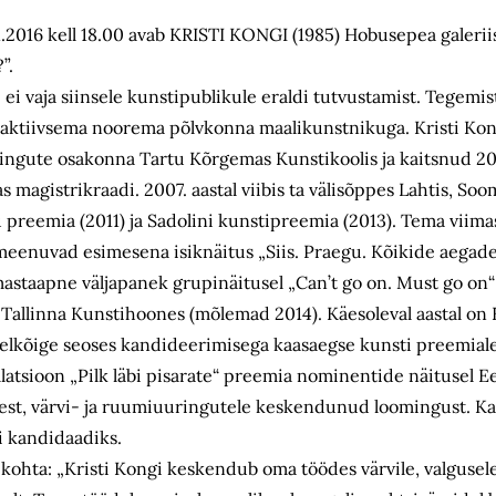
1.2016 kell 18.00 avab KRISTI KONGI (1985) Hobusepea galeriis
”.
 ei vaja siinsele kunstipublikule eraldi tutvustamist. Tegemi
a aktiivsema noorema põlvkonna maalikunstnikuga. Kristi Ko
lingute osakonna Tartu Kõrgemas Kunstikoolis ja kaitsnud 2011
magistrikraadi. 2007. aastal viibis ta välisõppes Lahtis, So
preemia (2011) ja Sadolini kunstipreemia (2013). Tema viima
meenuvad esimesena isiknäitus „Siis. Praegu. Kõikide aegade
 mastaapne väljapanek grupinäitusel „Can’t go on. Must go on
 Tallinna Kunstihoones (mõlemad 2014). Käesoleval aastal on 
elkõige seoses kandideerimisega kaasaegse kunsti preemiale 
llatsioon „Pilk läbi pisarate“ preemia nominentide näitusel E
st, värvi- ja ruumiuuringutele keskendunud loomingust. Ka 
i kandidaadiks.
kohta: „Kristi Kongi keskendub oma töödes värvile, valgusele