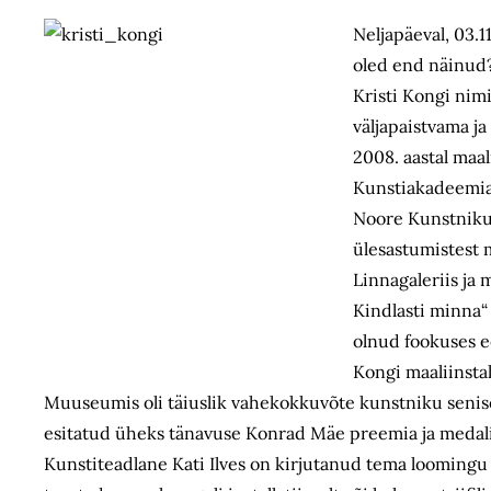
Neljapäeval, 03.1
oled end näinud?
Kristi Kongi nimi
väljapaistvama j
2008. aastal maa
Kunstiakadeemias 
Noore Kunstniku 
ülesastumistest 
Linnagaleriis ja
Kindlasti minna“
olnud fookuses e
Kongi maaliinsta
Muuseumis oli täiuslik vahekokkuvõte kunstniku senise
esitatud üheks tänavuse Konrad Mäe preemia ja medal
Kunstiteadlane Kati Ilves on kirjutanud tema loomingu 