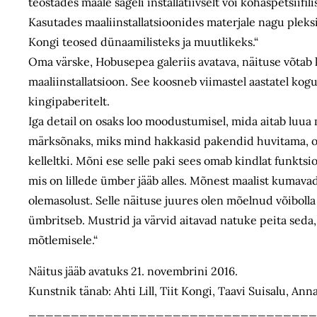
teostades maale sageli installatiivselt või kohaspetsiifi
Kasutades maaliinstallatsioonides materjale nagu pleksi
Kongi teosed dünaamilisteks ja muutlikeks.“
Oma värske, Hobusepea galeriis avatava, näituse võtab 
maaliinstallatsioon. See koosneb viimastel aastatel kogut
kingipaberitelt.
Iga detail on osaks loo moodustumisel, mida aitab luu
märksõnaks, miks mind hakkasid pakendid huvitama, on 
kelleltki. Mõni ese selle paki sees omab kindlat funktsioo
mis on lillede ümber jääb alles. Mõnest maalist kumavad
olemasolust. Selle näituse juures olen mõelnud võiboll
ümbritseb. Mustrid ja värvid aitavad natuke peita seda,
mõtlemisele.“
Näitus jääb avatuks 21. novembrini 2016.
Kunstnik tänab: Ahti Lill, Tiit Kongi, Taavi Suisalu, Ann
__________________________________