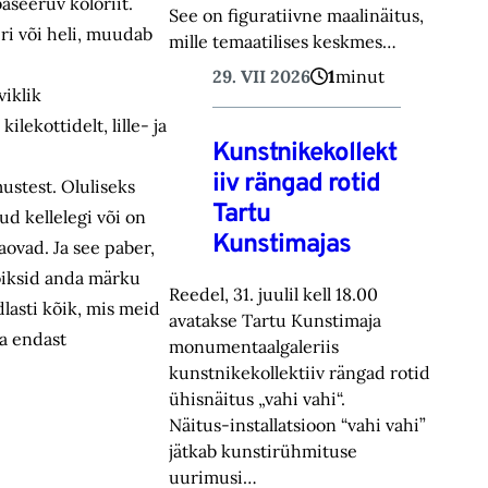
baseeruv koloriit.
See on figuratiivne maalinäitus,
eri või heli, muudab
mille temaatilises keskmes…
29. VII 2026
1
minut
viklik
lekottidelt, lille- ja
Kunstnikekollekt
iiv rängad rotid
ustest. Oluliseks
Tartu
d kellelegi või on
Kunstimajas
kaovad. Ja see paber,
võiksid anda märku
Reedel, 31. juulil kell 18.00
lasti kõik, mis meid
avatakse Tartu Kunstimaja
sa endast
monumentaalgaleriis
kunstnikekollektiiv rängad rotid
ühisnäitus „vahi vahi“.
Näitus-installatsioon “vahi vahi”
jätkab kunstirühmituse
uurimusi…