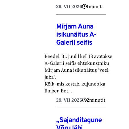
29. VII 2026
1
minut
Mirjam Auna
isikunäitus A-
Galerii seifis
Reedel, 31. juulil kell 18 avatakse
A-Galerii seifis ehtekunstniku
Mirjam Auna isikunäitus “veel.
juba”.
Kõik, mis kestab, kujuneb ka
ümber. Ent…
29. VII 2026
2
minutit
„Sajanditagune
Võru läbi