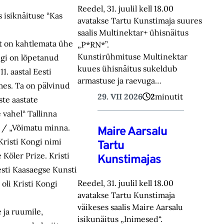
Reedel, 31. juulil kell 18.00
 isiknäituse “Kas
avatakse Tartu Kunstimaja suures
saalis Multinektar+ ühisnäitus
st on kahtlemata ühe
„P*RN*”.
Kunstirühmituse Multinektar
ngi on lõpetanud
kuues ühisnäitus sukeldub
. aastal Eesti
armastuse ja raevuga…
omes. Ta on pälvinud
29. VII 2026
2
minutit
ste aastate
 vahel“ Tallinna
“ / „Võimatu minna.
Maire Aarsalu
Kristi Kongi nimi
Tartu
Köler Prize. Kristi
Kunstimajas
esti Kaasaegse Kunsti
Reedel, 31. juulil kell 18.00
oli Kristi Kongi
avatakse Tartu Kunstimaja
väikeses saalis Maire Aarsalu
 ja ruumile,
isikunäitus „Inimesed“.