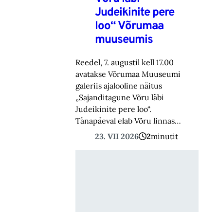
Judeikinite pere
loo“ Võrumaa
muuseumis
Reedel, 7. augustil kell 17.00
avatakse Võrumaa Muuseumi
galeriis ajalooline näitus
„Sajanditagune Võru läbi
Judeikinite pere loo“.
Tänapäeval elab Võru linnas…
23. VII 2026
2
minutit