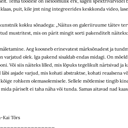
liselt. Tema töödele on iseloomulik erk, sageli spektrivärvidel 
klaas, puit, kile jmt ning integreerides keskkonda video, las
kunstnik kokku sõnadega: „Näitus on galeriiruume täitev ter
ud mustritest, mis on pärit mingit sorti pakenditelt näiteks: ki
a mäletamine. Aeg koosneb erinevatest märksõnadest ja tundm
varjatud olek. Iga pakend sisaldab endas midagi. On mõeldu
ni. Või siis näiteks lilled, mis lõpuks tegelikult närtsivad ja 
 läbi asjade varjud, mis kohati abstraktse, kohati reaalsena 
a kõige rohkem olemasolemisele. Sellele mõtlemise tingib kind
 mida päriselt ei taha näha või tunda. Samas aitavad nad kaa
a-Kai Tõrs
________________