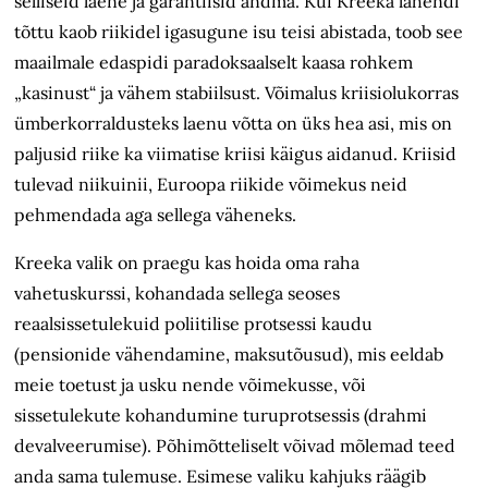
selliseid laene ja garantiisid andma. Kui Kreeka lahendi
tõttu kaob riikidel igasugune isu teisi abistada, toob see
maailmale edaspidi paradoksaalselt kaasa rohkem
„kasinust“ ja vähem stabiilsust. Võimalus kriisiolukorras
ümberkorraldusteks laenu võtta on üks hea asi, mis on
paljusid riike ka viimatise kriisi käigus aidanud. Kriisid
tulevad niikuinii, Euroopa riikide võimekus neid
pehmendada aga sellega väheneks.
Kreeka valik on praegu kas hoida oma raha
vahetuskurssi, kohandada sellega seoses
reaalsissetulekuid poliitilise protsessi kaudu
(pensionide vähendamine, maksutõusud), mis eeldab
meie toetust ja usku nende võimekusse, või
sissetulekute kohandumine turuprotsessis (drahmi
devalveerumise). Põhimõtteliselt võivad mõlemad teed
anda sama tulemuse. Esimese valiku kahjuks räägib