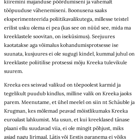
kiiremini majanduse pöördumiseni ja vähemalt
tööpuuduse vähenemiseni. Boonusena saaks
eksperimenteerida poliitika­valikutega, millesse teistel
erilist usku olema ei pea (kas see on nüüd see, mida ma
kreeklastele soovitan, on iseküsimus). Seejuures
kaotatakse aga võimalus kohandumisprotsesse ise
suunata, kusjuures ei ole sugugi kindel, kummal juhul on
kreeklaste poliitilise protsessi mõju Kreeka tulevikule
suurem.
Kreeka ees seisvad valikud on tõepoolest karmid ja
tegelikult puudub kindlus, milline valik on Kreeka jaoks
parem. Meenutame, et ühel meelel on siin nt Schäuble ja
Krugman, kes mõlemad peavad mõistlikumaks Kreeka
euroalast lahkumist. Ma usun, et kui kreeklased tänase
plaani ellu suudavad viia, ei ole mingit põhjust, miks
asjad nagu Iirimaal, Lätis või Eestis paranema ei võiks