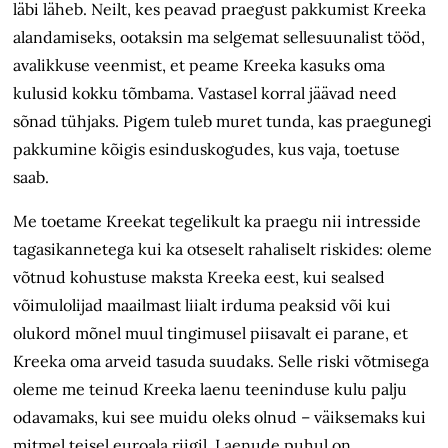
läbi läheb. Neilt, kes peavad praegust pakkumist Kreeka
alandamiseks, ootaksin ma selgemat sellesuunalist tööd,
avalikkuse veenmist, et peame Kreeka kasuks oma
kulusid kokku tõmbama. Vastasel korral jäävad need
sõnad tühjaks. Pigem tuleb muret tunda, kas praegunegi
pakkumine kõigis esinduskogudes, kus vaja, toetuse
saab.
Me toetame Kreekat tegelikult ka praegu nii intresside
tagasikannetega kui ka otseselt rahaliselt riskides: oleme
võtnud kohustuse maksta Kreeka eest, kui sealsed
võimulolijad maailmast liialt irduma peaksid või kui
olukord mõnel muul tingimusel piisavalt ei parane, et
Kreeka oma arveid tasuda suudaks. Selle riski võtmisega
oleme me teinud Kreeka laenu teeninduse kulu palju
odavamaks, kui see muidu oleks olnud – väiksemaks kui
mitmel teisel euroala riigil. Laenude puhul on