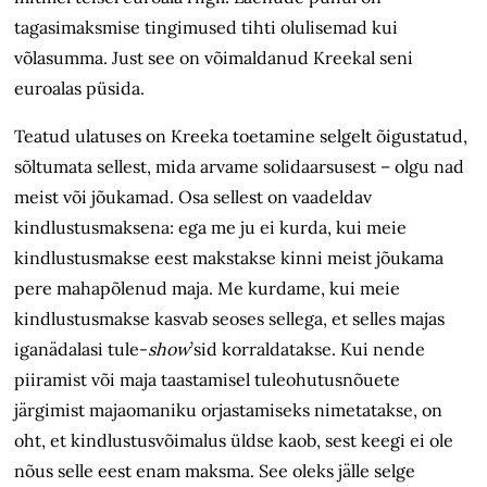
tagasimaksmise tingimused tihti olulisemad kui
võlasumma. Just see on võimaldanud Kreekal seni
euroalas püsida.
Teatud ulatuses on Kreeka toetamine selgelt õigustatud,
sõltumata sellest, mida arvame solidaarsusest – olgu nad
meist või jõukamad. Osa sellest on vaadeldav
kindlustusmaksena: ega me ju ei kurda, kui meie
kindlustusmakse eest makstakse kinni meist jõukama
pere mahapõlenud maja. Me kurdame, kui meie
kindlustusmakse kasvab seoses sellega, et selles majas
iganädalasi tule-
show
’sid korraldatakse. Kui nende
piiramist või maja taastamisel tuleohutusnõuete
järgimist majaomaniku orjastamiseks nimetatakse, on
oht, et kindlustusvõimalus üldse kaob, sest keegi ei ole
nõus selle eest enam maksma. See oleks jälle selge