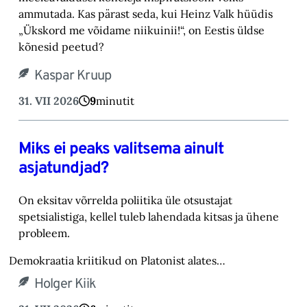
ammutada. Kas pärast seda, kui Heinz Valk hüüdis
„Ükskord me võidame niikuinii!“, on Eestis üldse
kõnesid peetud?
Kaspar Kruup
31. VII 2026
9
minutit
Miks ei peaks valitsema ainult
asjatundjad?
On eksitav võrrelda poliitika üle otsustajat
spetsialistiga, kellel tuleb lahendada kitsas ja ühene
probleem.
Demokraatia kriitikud on Platonist alates…
Holger Kiik