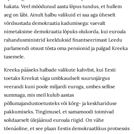
hakata. Veel möödunud aasta lõpus tundus, et hullem
aeg on läbi. Ainult halbu valikuid ei saa aga üheselt
võrdsustada demokraatia kadumisega: vaevalt
nimetaksime demokraatia lõpuks olukorda, kui euroala
rahandusministrid keelduksid finantseerimast Leedu
parlamendi otsust tõsta oma pensionid ja palgad Kreeka
tasemele.
Kreeka pääseks halbade valikute kahvlist, kui Eesti
toetaks Kreekat väga umbkaudselt suurusjärgus
veerandi kuni poole miljardi euroga, umbes sellise
summaga, mis meil kulub aastas
põllumajandustoetusteks või kõrg- ja keskhariduse
pakkumiseks. Tingimusel, et samamoodi toimivad
solidaarselt ülejäänud euroala riigid. On vähe
tõenäoline, et see plaan Eestis demokraatlikus protsessis