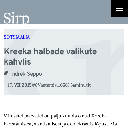
Kr
Liigu
sisu
juurde
SOTSIAALIA
Kreeka halbade valikute
kahvlis
Indrek Seppo
17. VII 2015
Vaatamisi
1668
4
minutit
Viimastel päevadel on palju kuulda olnud Kreeka
karistamisest, alandamisest ja demokraatia lõpust. Ma