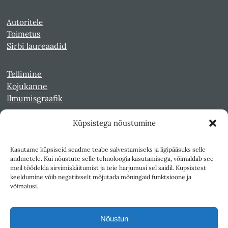
Autoritele
Toimetus
Sirbi laureaadid
Tellimine
Kojukanne
Ilmumisgraafik
Küpsistega nõustumine
Veebiarhiiv
Sirp pdf-failidena Digaris
Kasutame küpsiseid seadme teabe salvestamiseks ja ligipääsuks selle
Kultuurileht 1994-1997
andmetele. Kui nõustute selle tehnoloogia kasutamisega, võimaldab see
Reede 1989-1990
meil töödelda sirvimiskäitumist ja teie harjumusi sel saidil. Küpsistest
Sirp ja Vasar 1940-1989
keeldumine võib negatiivselt mõjutada mõningaid funktsioone ja
võimalusi.
Ligipääsetavus
Kasutustingimused
Nõustun
Teksti- ja andmekaeve