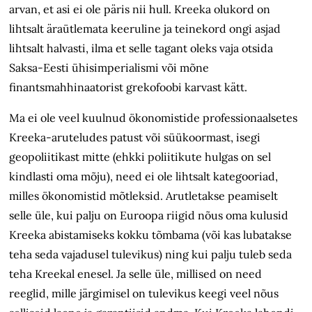
arvan, et asi ei ole päris nii hull. Kreeka olukord on
lihtsalt äraütlemata keeruline ja teinekord ongi asjad
lihtsalt halvasti, ilma et selle tagant oleks vaja otsida
Saksa-Eesti ühisimperialismi või mõne
finantsmahhinaatorist grekofoobi karvast kätt.
Ma ei ole veel kuulnud ökonomistide professionaalsetes
Kreeka-aruteludes patust või süükoormast, isegi
geopoliitikast mitte (ehkki poliitikute hulgas on sel
kindlasti oma mõju), need ei ole lihtsalt kategooriad,
milles ökonomistid mõtleksid. Arutletakse peamiselt
selle üle, kui palju on Euroopa riigid nõus oma kulusid
Kreeka abistamiseks kokku tõmbama (või kas lubatakse
teha seda vajadusel tulevikus) ning kui palju tuleb seda
teha Kreekal enesel. Ja selle üle, millised on need
reeglid, mille järgimisel on tulevikus keegi veel nõus