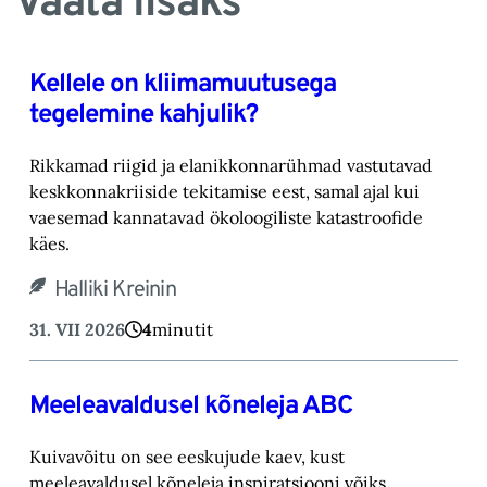
Vaata lisaks
Kellele on kliimamuutusega
tegelemine kahjulik?
Rikkamad riigid ja elanikkonnarühmad vastutavad
keskkonnakriiside tekitamise eest, samal ajal kui
vaesemad kannatavad ökoloogiliste katastroofide
käes.
Halliki Kreinin
31. VII 2026
4
minutit
Meeleavaldusel kõneleja ABC
Kuivavõitu on see eeskujude kaev, kust
meeleavaldusel kõneleja inspiratsiooni võiks