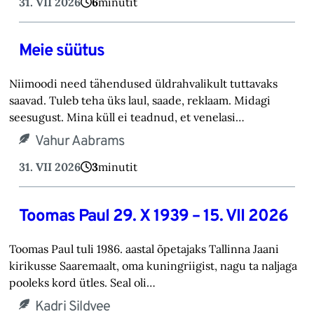
31. VII 2026
6
minutit
Meie süütus
Niimoodi need tähendused üldrahvalikult tuttavaks
saavad. Tuleb teha üks laul, saade, reklaam. Midagi
seesugust. Mina küll ei teadnud, et venelasi…
Vahur Aabrams
31. VII 2026
3
minutit
Toomas Paul 29. X 1939 – 15. VII 2026
Toomas Paul tuli 1986. aastal õpetajaks Tallinna Jaani
kirikusse Saaremaalt, oma kuningriigist, nagu ta naljaga
pooleks kord ütles. Seal oli…
Kadri Sildvee