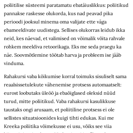
poliitilise süsteemi paratamatu ebatäiuslikkus: poliitikud
pannakse raskesse olukorda, kus nad peavad pika
perioodi jooksul minema oma valijate ette väga
ebameeldivate uudistega. Sellises olukorras leidub ikka
neid, kes näevad, et valimised on võimalik võita rahvale
rohkem meeldiva retoorikaga. Eks me seda praegu ka
näe. Soovmõtlemine töötab harva ja probleem ise jääb
vinduma.
Rahakursi vaba kõikumise korral toimuks sisuliselt sama
reaalsissetulekute vähenemise protsess automaatselt:
eurost loobutaks üleöö ja ebaõiglased oleksid nüüd
turud, mitte poliitikud. Vaba rahakursi kasulikkuse
taustaks ongi arusaam, et poliitiline protsess ei ole
sellistes situatsioonides kuigi tihti edukas. Kui me
Kreeka poliitika võimekusse ei usu, võiks see viia