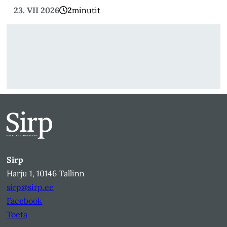
23. VII 2026
2
minutit
Sirp
Harju 1, 10146 Tallinn
sirp@sirp.ee
Facebook
Toeta