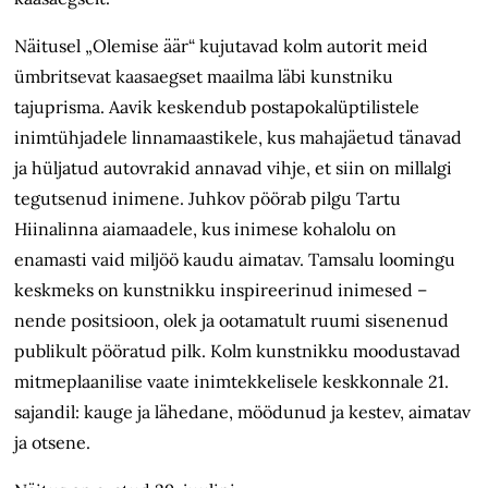
Näitusel „Olemise äär“ kujutavad kolm autorit meid
ümbritsevat kaasaegset maailma läbi kunstniku
tajuprisma. Aavik keskendub postapokalüptilistele
inimtühjadele linnamaastikele, kus mahajäetud tänavad
ja hüljatud autovrakid annavad vihje, et siin on millalgi
tegutsenud inimene. Juhkov pöörab pilgu Tartu
Hiinalinna aiamaadele, kus inimese kohalolu on
enamasti vaid miljöö kaudu aimatav. Tamsalu loomingu
keskmeks on kunstnikku inspireerinud inimesed –
nende positsioon, olek ja ootamatult ruumi sisenenud
publikult pööratud pilk. Kolm kunstnikku moodustavad
mitmeplaanilise vaate inimtekkelisele keskkonnale 21.
sajandil: kauge ja lähedane, möödunud ja kestev, aimatav
ja otsene.