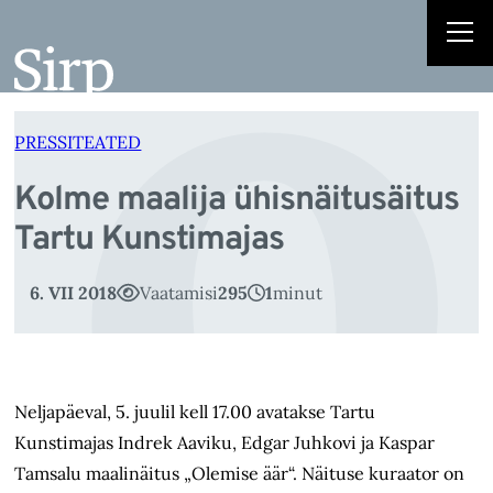
o
Liigu
sisu
juurde
PRESSITEATED
Kolme maalija ühisnäitusäitus
Tartu Kunstimajas
6. VII 2018
Vaatamisi
295
1
minut
Neljapäeval, 5. juulil kell 17.00 avatakse Tartu
Kunstimajas Indrek Aaviku, Edgar Juhkovi ja Kaspar
Tamsalu maalinäitus „Olemise äär“. Näituse kuraator on