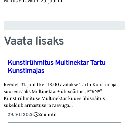
Näitus on avatud 29. juulini.
Vaata lisaks
Kunstirühmitus Multinektar Tartu
Kunstimajas
Reedel, 31. juulil kell 18.00 avatakse Tartu Kunstimaja
suures saalis Multinektar+ ühisnäitus „P*RN*”.
Kunstirühmituse Multinektar kuues ühisnäitus
sukeldub armastuse ja raevuga…
29. VII 2026
2
minutit