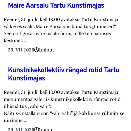
Maire Aarsalu Tartu Kunstimajas
Reedel, 31. juulil kell 18.00 avatakse Tartu Kunstimaja
väikeses saalis Maire Aarsalu isikunäitus „Inimesed“.
See on figuratiivne maalinäitus, mille temaatilises
keskmes…
29. VII 2026
1
minut
Kunstnikekollektiiv rängad rotid Tartu
Kunstimajas
Reedel, 31. juulil kell 18.00 avatakse Tartu Kunstimaja
monumentaalgaleriis kunstnikekollektiiv rängad rotid
ühisnäitus „vahi vahi“.
Näitus-installatsioon “vahi vahi” jätkab kunstirühmituse
uurimusi…
29. VII 2026
1
minut