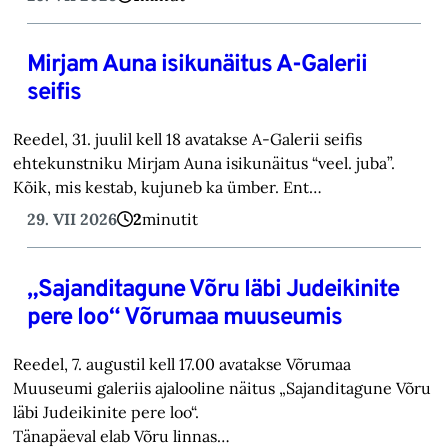
Mirjam Auna isikunäitus A-Galerii
seifis
Reedel, 31. juulil kell 18 avatakse A-Galerii seifis
ehtekunstniku Mirjam Auna isikunäitus “veel. juba”.
Kõik, mis kestab, kujuneb ka ümber. Ent…
29. VII 2026
2
minutit
„Sajanditagune Võru läbi Judeikinite
pere loo“ Võrumaa muuseumis
Reedel, 7. augustil kell 17.00 avatakse Võrumaa
Muuseumi galeriis ajalooline näitus „Sajanditagune Võru
läbi Judeikinite pere loo“.
Tänapäeval elab Võru linnas…