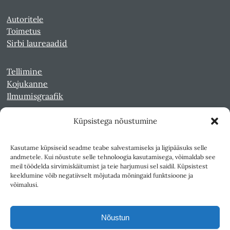
Autoritele
Toimetus
Sirbi laureaadid
Tellimine
Kojukanne
Ilmumisgraafik
Küpsistega nõustumine
Veebiarhiiv
Sirp pdf-failidena Digaris
Kasutame küpsiseid seadme teabe salvestamiseks ja ligipääsuks selle
Kultuurileht 1994-1997
andmetele. Kui nõustute selle tehnoloogia kasutamisega, võimaldab see
Reede 1989-1990
meil töödelda sirvimiskäitumist ja teie harjumusi sel saidil. Küpsistest
Sirp ja Vasar 1940-1989
keeldumine võib negatiivselt mõjutada mõningaid funktsioone ja
võimalusi.
Ligipääsetavus
Kasutustingimused
Nõustun
Teksti- ja andmekaeve