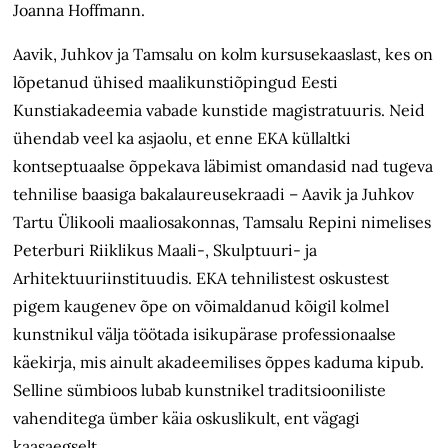
Joanna Hoffmann.
Aavik, Juhkov ja Tamsalu on kolm kursusekaaslast, kes on
lõpetanud ühised maalikunstiõpingud Eesti
Kunstiakadeemia vabade kunstide magistratuuris. Neid
ühendab veel ka asjaolu, et enne EKA küllaltki
kontseptuaalse õppekava läbimist omandasid nad tugeva
tehnilise baasiga bakalaureusekraadi – Aavik ja Juhkov
Tartu Ülikooli maaliosakonnas, Tamsalu Repini nimelises
Peterburi Riiklikus Maali-, Skulptuuri- ja
Arhitektuuriinstituudis. EKA tehnilistest oskustest
pigem kaugenev õpe on võimaldanud kõigil kolmel
kunstnikul välja töötada isikupärase professionaalse
käekirja, mis ainult akadeemilises õppes kaduma kipub.
Selline sümbioos lubab kunstnikel traditsiooniliste
vahenditega ümber käia oskuslikult, ent vägagi
kaasaegselt.