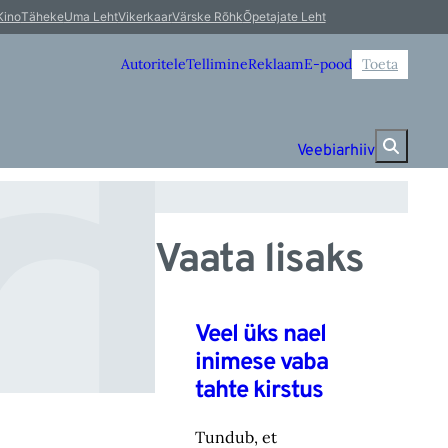
da
Kino
Täheke
Uma Leht
Vikerkaar
Värske Rõhk
Õpetajate Leht
Autoritele
Tellimine
Reklaam
E-pood
Toeta
Veebiarhiiv
Vaata lisaks
Veel üks nael
inimese vaba
tahte kirstus
Tundub, et