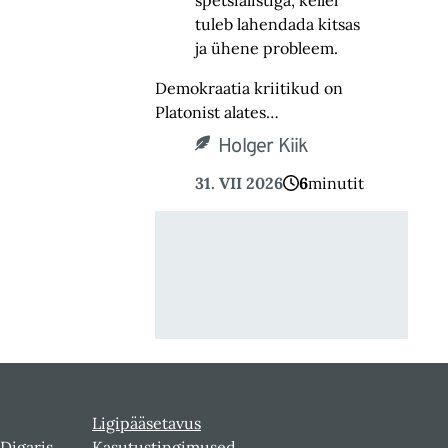
spetsialistiga, kellel
tuleb lahendada kitsas
ja ühene probleem.
Demokraatia kriitikud on
Platonist alates…
Holger Kiik
31. VII 2026
6
minutit
Ligipääsetavus
 Digaris
Kasutustingimused