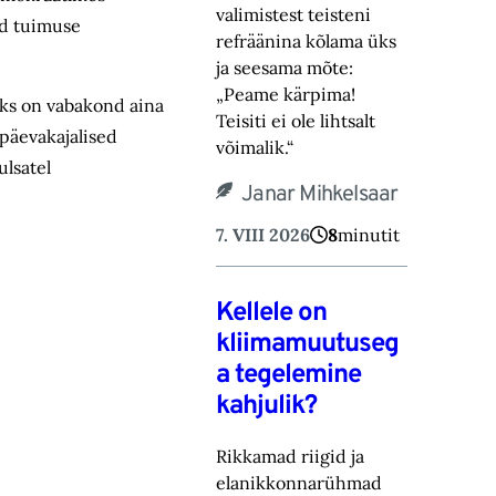
valimistest teisteni
ud tuimuse
refräänina kõlama üks
ja seesama mõte:
„Peame kärpima!
eks on vabakond aina
‎Teisiti ei ole lihtsalt
 päevakajalised
võimalik.“‎
ulsatel
Janar Mihkelsaar
7. VIII 2026
8
minutit
Kellele on
kliimamuutuseg
a tegelemine
kahjulik?
Rikkamad riigid ja
elanikkonnarühmad