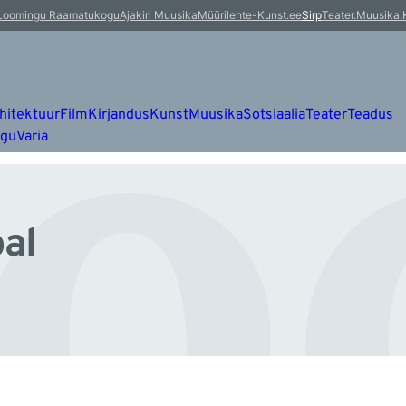
o
Loomingu Raamatukogu
Ajakiri Muusika
Müürileht
e-Kunst.ee
Sirp
Teater.Muusika.
hitektuur
Film
Kirjandus
Kunst
Muusika
Sotsiaalia
Teater
Teadus
ugu
Varia
al