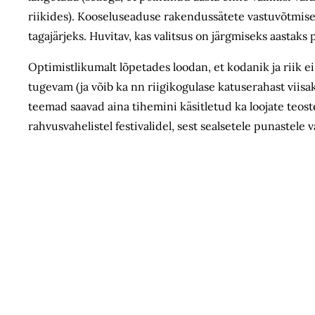
riikides). Kooseluseaduse rakendussätete vastuvõtmise 
tagajärjeks. Huvitav, kas valitsus on järgmiseks aast
Optimistlikumalt lõpetades loodan, et kodanik ja riik 
tugevam (ja võib ka nn riigikogulase katuserahast viisa
teemad saavad aina tihemini käsitletud ka loojate teos
rahvusvahelistel festivalidel, sest sealsetele punastele 