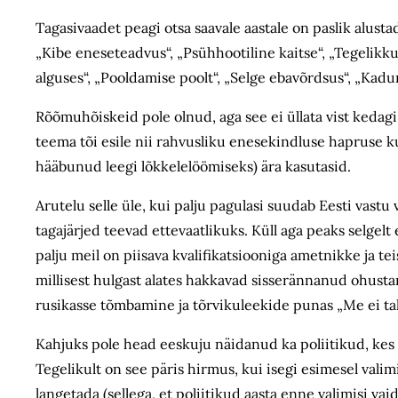
Tagasivaadet peagi otsa saavale aastale on paslik alustad
„Kibe eneseteadvus“, „Psühhootiline kaitse“, „Tegelikkuse
alguses“, „Pooldamise poolt“, „Selge ebavõrdsus“, „Kadu
Rõõmuhõiskeid pole olnud, aga see ei üllata vist kedagi.
teema tõi esile nii rahvusliku enesekindluse hapruse k
hääbunud leegi lõkkelelöömiseks) ära kasutasid.
Arutelu selle üle, kui palju pagulasi suudab Eesti vastu 
tagajärjed teevad ettevaatlikuks. Küll aga peaks selgelt
palju meil on piisava kvalifikatsiooniga ametnikke ja te
millisest hulgast alates hakkavad sisserännanud ohusta
rusikasse tõmbamine ja tõrvikuleekide punas „Me ei ta
Kahjuks pole head eeskuju näidanud ka poliitikud, kes
Tegelikult on see päris hirmus, kui isegi esimesel valim
langetada (sellega, et poliitikud aasta enne valimisi va