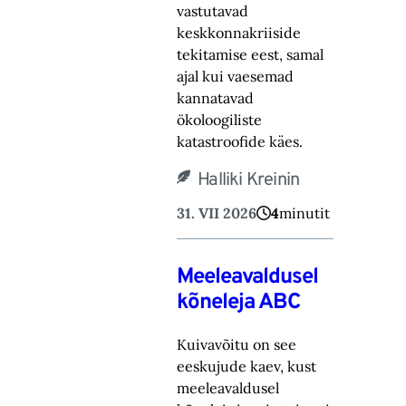
vastutavad
keskkonnakriiside
tekitamise eest, samal
ajal kui vaesemad
kannatavad
ökoloogiliste
katastroofide käes.
Halliki Kreinin
31. VII 2026
4
minutit
Meeleavaldusel
kõneleja ABC
Kuivavõitu on see
eeskujude kaev, kust
meeleavaldusel