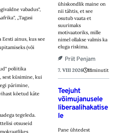
ühiskondlik maine on
Vägivaldne vabadus“,
nii tähtis, et see
afrika“, „Tagasi
osutub vaata et
suurimaks
motivaatoriks, ‎mille
 Eesti ainus, kus see
nimel ollakse valmis ka
eluga riskima.‎
upitamiseks (või
Priit Penjam
ud“ poliitika
7. VIII 2026
11
minutit
, sest küsimine, kui
segi pärimine,
Teejuht
vihast köetud käte
võimujanusele
liberaalihakatise
le
madega tegeleda.
ttelisi otsuseid
Pane ühtedest
demokraatlikes