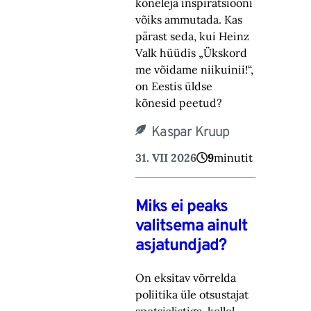
kõneleja inspiratsiooni
võiks ammutada. Kas
pärast seda, kui Heinz
Valk hüüdis „Ükskord
me võidame niikuinii!“,
on Eestis üldse
kõnesid peetud?
Kaspar Kruup
31. VII 2026
9
minutit
Miks ei peaks
valitsema ainult
asjatundjad?
On eksitav võrrelda
poliitika üle otsustajat