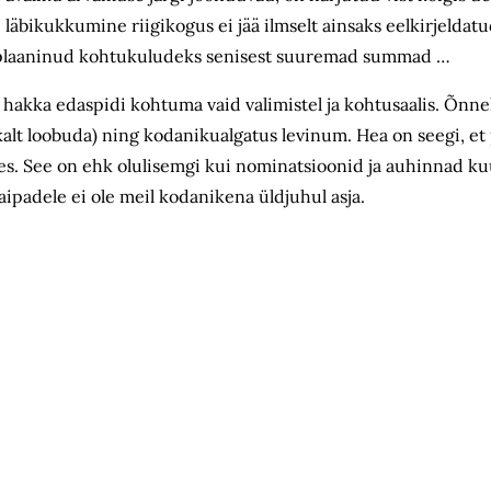
läbikukkumine riigikogus ei jää ilmselt ainsaks eelkirjeldat
aks plaaninud kohtukuludeks senisest suuremad summad …
ei hakka edaspidi kohtuma vaid valimistel ja kohtusaalis. Õnn
kalt loobuda) ning kodanikualgatus levinum. Hea on seegi, et
tes. See on ehk olulisemgi kui nominatsioonid ja auhinnad ku
vaipadele ei ole meil kodanikena üldjuhul asja.