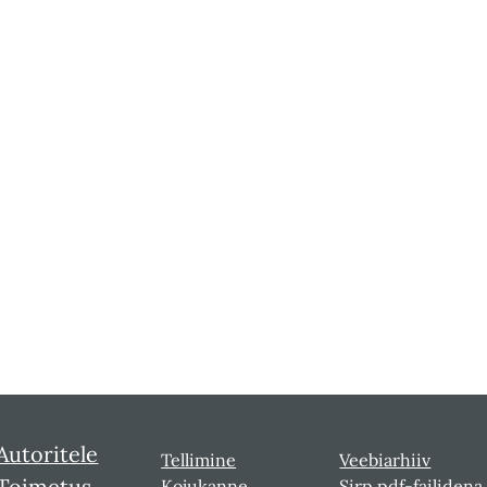
Autoritele
Tellimine
Veebiarhiiv
Toimetus
Kojukanne
Sirp pdf-failidena