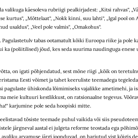
a valikuga käesoleva rubriigi pealkirjadest: „Kitsi rahvas“, „
 kurtus“, „Mõttelaat“, „Nokk kinni, suu lahti“, „Igal pool on A
nud usaldus“, „Veel pole valmis“, „Omakohus“.
 Pagulastetulv tabas ootamatult kõiki Euroopa riike ja pole ka
ui ka (poliitilised) jõud, kes seda suurima naudinguga enese 
võtta, on igati põhjendatud, sest mõne riigi „kõik on teretuln
 eristama Eesti võimet ja tahet keeruliste teemadega tegeleda
isi pagulaste ühiskonda lõimimiseks vajalikke ametimehi, ja i
ma meie kultuuri kestlikkust, on ratsionaalne tegevus. Võõra
ha!“ karjumine pole seda hoopiski mitte.
 eelistavad tõsiste teemade puhul vaikida või siis pseudotee
istele järgneval aastal ei julgeta reforme teostada ega põhimõ
id avaliku arvamuse järgi joonduvad, on harjutud vist kõigis 