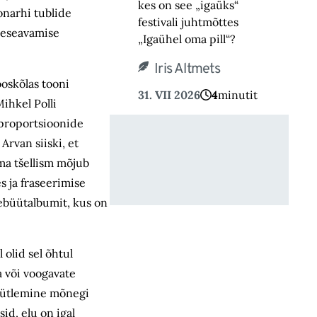
kes on see „igaüks“
onarhi tublide
festivali juhtmõttes
eneseavamise
„Igaühel oma pill“?
Iris Altmets
ooskõlas tooni
31. VII 2026
4
minutit
ihkel Polli
a proportsioonide
rvan siiski, et
ema tšellism mõjub
s ja fraseerimise
debüütalbumit, kus on
olid sel õhtul
 või voogavate
ljaütlemine mõnegi
id, elu on igal