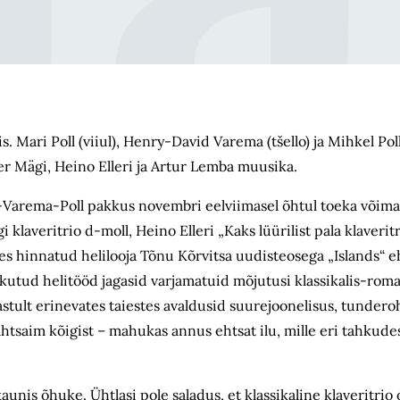
s. Mari Poll (viiul), Henry-David Varema (tšello) ja Mihkel Pol
er Mägi, Heino Elleri ja Artur Lemba muusika.
Varema-Poll pakkus novembri eelviimasel õhtul toeka võimalu
klaveritrio d-moll, Heino Elleri „Kaks lüürilist pala klaverit
nes hinnatud helilooja Tõnu Kõrvitsa uudisteosega „Islands“ e
kutud helitööd jagasid varjamatuid mõjutusi klassikalis-roman
astult erinevates taiestes avaldusid suurejoonelisus, tunde­ro
htsaim kõigist – mahukas annus ehtsat ilu, mille eri tahkud
kaunis õhuke. Ühtlasi pole saladus, et klassikaline klaveritrio