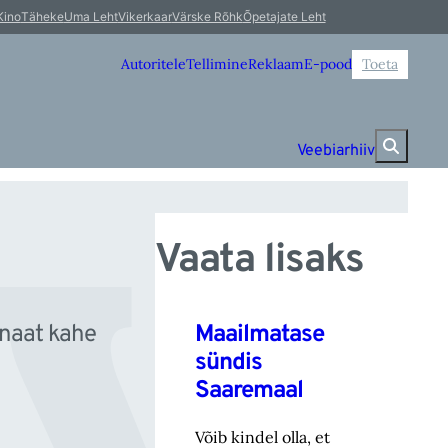
v
Kino
Täheke
Uma Leht
Vikerkaar
Värske Rõhk
Õpetajate Leht
Autoritele
Tellimine
Reklaam
E-pood
Toeta
Veebiarhiiv
Vaata lisaks
Maailmatase
onaat kahe
sündis
Saaremaal
Võib kindel olla, et