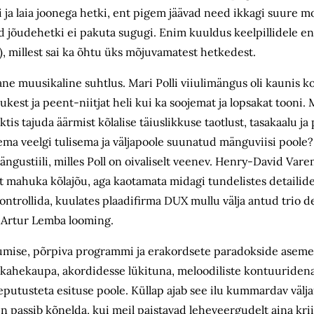
si ja laia joonega hetki, ent pigem jäävad need ikkagi suure m
atuid jõudehetki ei pakuta sugugi. Enim kuuldus keelpillidele 
), millest sai ka õhtu üks mõjuvamatest hetkedest.
ane muusikaline suhtlus. Mari Polli viiulimängus oli kaunis k
t ja peent-niitjat heli kui ka soojemat ja lopsakat tooni. M
is tajuda äärmist kõlalise täiuslikkuse taotlust, tasakaalu j
a veelgi tulisema ja väljapoole suunatud mänguviisi poole? A
 mängustiili, milles Poll on oivaliselt veenev. Henry-David Var
alt mahuka kõlajõu, aga kaotamata midagi tundelistes detailide
ontrollida, kuulates plaadifirma DUX mullu välja antud trio 
a Artur Lemba looming.
mise, põrpiva programmi ja erakordsete paradokside asemel 
-kahekaupa, akordidesse lükituna, meloodiliste kontuuridena
a eputusteta esituse poole. Küllap ajab see ilu kummardav vä
in passib kõnelda, kui meil paistavad leheveergudelt aina kriis