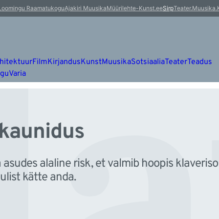
la
Loomingu Raamatukogu
Ajakiri Muusika
Müürileht
e-Kunst.ee
Sirp
Teater.Muusika.
hitektuur
Film
Kirjandus
Kunst
Muusika
Sotsiaalia
Teater
Teadus
ugu
Varia
 kaunidus
asudes alaline risk, et valmib hoopis klaveris
ulist kätte anda.