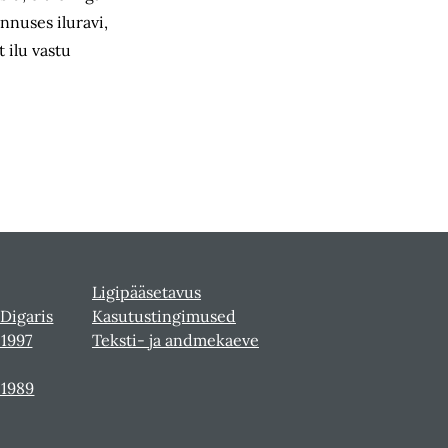
nnuses iluravi,
 ilu vastu
Ligipääsetavus
 Digaris
Kasutustingimused
-1997
Teksti- ja andmekaeve
-1989