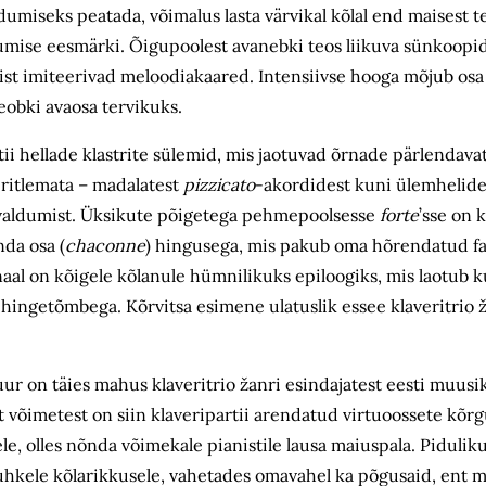
umiseks peatada, võimalus lasta värvikal kõlal end maisest 
ikumise eesmärki. Õigupoolest avanebki teos liikuva sünkoop
eist imiteerivad meloodiakaared. Intensiivse hooga mõjub osa
obki avaosa tervikuks.
i hellade klastrite sülemid, mis jaotuvad õrnade pärlendava
iiritlemata – madalatest
pizzicato
-akordidest kuni ülemhelide
 avaldumist. Üksikute põigetega pehmepoolsesse
forte
’sse on 
da osa (
chaconne
) hingusega, mis pakub oma hõrendatud fak
al on kõigele kõlanule hümnilikuks epiloogiks, mis laotub ku
e hingetõmbega. Kõrvitsa esimene ulatuslik essee klaveritrio
duur on täies mahus klaveritrio žanri esindajatest eesti muus
 võimetest on siin klaveripartii arendatud virtuoossete kõrgu
ele, olles nõnda võimekale pianistile lausa maiuspala. Piduliku
i uhkele kõlarikkusele, vahetades omavahel ka põgusaid, ent 