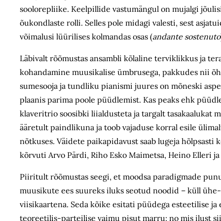
soolorepliike. Keelpillide vastu­mängul on mujalgi jõuli
õukondlaste rolli. Selles pole midagi valesti, sest asj
võimalusi lüürilises kolmandas osas (
andante sostenuto
Läbivalt rõõmustas ansambli kõlaline terviklikkus ja ter
kohandamine muusikalise ümbrusega, pakkudes nii õhukes
sumesooja ja tundliku pianismi juures on mõneski aspekt
plaanis parima poole püüdlemist. Kas peaks ehk püüdlem
klaveritrio soosibki liialdusteta ja targalt tasakaalukat
ääretult paindlikuna ja toob vajaduse korral esile ülim
nõtkuses. Väidete paikapidavust saab lugeja hõlpsasti k
kõrvuti Arvo Pärdi, Riho Esko Maimetsa, Heino Elleri j
Piiritult rõõmustas seegi, et moodsa paradigmade punu
muusikute ees suureks iluks seotud noodid – küll ühe
viisikaartena. Seda kõike esitati püüdega esteetilise j
teoreetilis-parteilise vaimu pisut marru: no mis ilust si