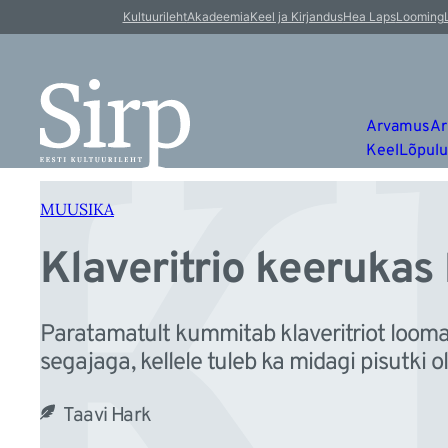
K
Liigu
Kultuurileht
Akadeemia
Keel ja Kirjandus
Hea Laps
Looming
sisu
juurde
Arvamus
Ar
Keel
Lõpul
MUUSIKA
Klaveritrio keerukas
Paratamatult kummitab klaveritriot looma 
segajaga, kellele tuleb ka midagi pisutki ol
Taavi Hark