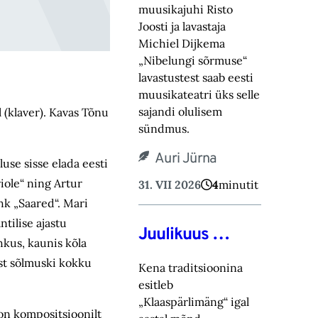
muusikajuhi Risto
Joosti ja lavastaja
Michiel Dijkema
„Nibelungi sõrmuse“
lavastustest saab eesti
muusikateatri üks selle
sajandi olulisem
l (klaver). Kavas Tõnu
sündmus.
Auri Jürna
se sisse elada eesti
riole“ ning Artur
31. VII 2026
4
minutit
hk „Saared“. Mari
tilise ajastu
Juulikuus …
hkus, kaunis kõla
est sõlmuski kokku
Kena traditsioonina
esitleb
„Klaaspärlimäng“ igal
 on kompositsioonilt