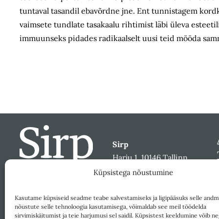
tuntaval tasandil ebavõrdne jne. Ent tunnistagem kordk
vaimsete tundlate tasakaalu rihtimist läbi üleva esteet
immuunseks pidades radikaalselt uusi teid mööda samm
Sirp
Harju 1, 10146 Tallinn
sirp@sirp.ee
Küpsistega nõustumine
Facebook
Toeta
Kasutame küpsiseid seadme teabe salvestamiseks ja ligipääsuks selle andm
nõustute selle tehnoloogia kasutamisega, võimaldab see meil töödelda
sirvimiskäitumist ja teie harjumusi sel saidil. Küpsistest keeldumine võib ne