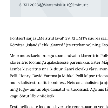
8. XII 2023
Vaatamisi
1011
5
minutit
Kontsert sarjas „Meistrid laval“ 29. XI EMTA suures saali
Kõrvitsa „Islands“ ehk „Saared“ (esiettekanne) ning Est
Meie muusikaelu praegu tooniandvaim klaveritrio Poll-
klaveritrio loomingu ajaloolisesse paremikku: Ester Mägi 
Lemba klaveritrio nr 1 B-duur. Žanri oleviku värav ava
Polli, Henry-David Varema ja Mihkel Polli küpse trio pa
muusikalistest traditsioonidest. Neis omanäolistes ja aj
ning tugev annus ohjeldamatut virtuoossust. Aga mis tä
kogu õhtut läbiv niidistik.
Eesti heliloojate loodud klaveritrio repertuaar on veel 