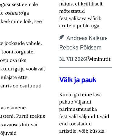
näitas, et kriitiliselt
tegususest eemale
mõtestatud
ide
ostinato
’ga
festivalikava väärib
 keskmine lõik, see
arutelu publikuga.
,
Andreas Kalkun
te jooksude vahele.
Rebeka Põldsam
 toonikõrgustel
31. VII 2026
4
minutit
kogu osa üks
tuuriga ja voolavalt
ulajate ette
Välk ja pauk
 žanris on osutunud
Kuna iga teine lava
pakub Viljandi
ikas esimene
pärimusmuusika
steni. Partii toekus
festivalil väljundit vaid
end tõestanud
s avaosas liituvad
artistile, võib küsida:
mõjuvaid