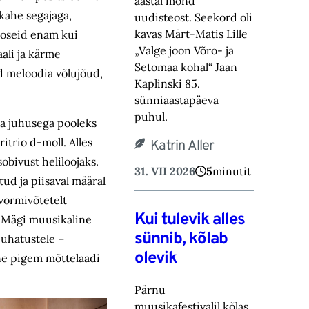
aastal mõnd
 kahe segajaga,
uudisteost. Seekord oli
kavas Märt-Matis Lille
teoseid enam kui
„Valge joon Võro- ja
ali ja kärme
Setomaa kohal“ Jaan
id meloodia võlujõud,
Kaplinski 85.
sünniaastapäeva
puhul.
ma juhusega pooleks
itrio d-moll. Alles
Katrin Aller
obivust heliloojaks.
31. VII 2026
5
minutit
ud ja piisaval määral
 vormivõtetelt
Kui tulevik alles
b Mägi muusikaline
sünnib, kõlab
juhatustele –
olevik
lne pigem mõttelaadi
Pärnu
muusikafestivalil kõlas