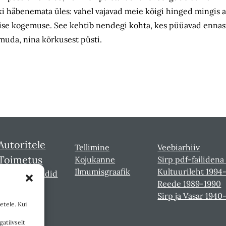
i häbenemata üles: vahel vajavad meie kõigi hinged mingis a
ilise kogemuse. See kehtib nendegi kohta, kes püüavad ennast
uda, nina kõrkusest püsti.
Autoritele
Tellimine
Veebiarhiiv
Toimetus
Kojukanne
Sirp pdf-failidena
Ilmumisgraafik
Kultuurileht 1994
Sirbi laureaadid
Reede 1989-1990
Sirp ja Vasar 1940
etele. Kui
gatiivselt