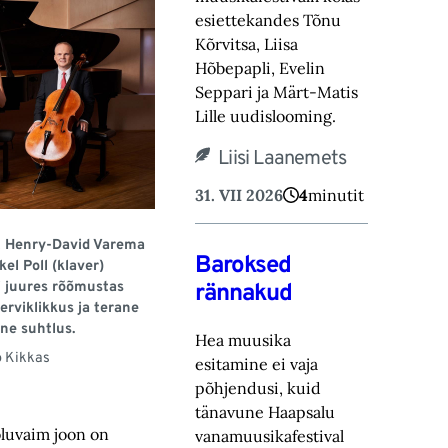
esiettekandes Tõnu
Kõrvitsa, Liisa
Hõbepapli, Evelin
Seppari ja Märt-Matis
Lille uudislooming.
Liisi Laanemets
31. VII 2026
4
minutit
l), Henry-David Varema
Baroksed
kel Poll (klaver)
i juures rõõmustas
rännakud
erviklikkus ja terane
ne suhtlus.
Hea muusika
 Kikkas
esitamine ei vaja
põhjendusi, kuid
tänavune Haapsalu
õluvaim joon on
vanamuusikafestival