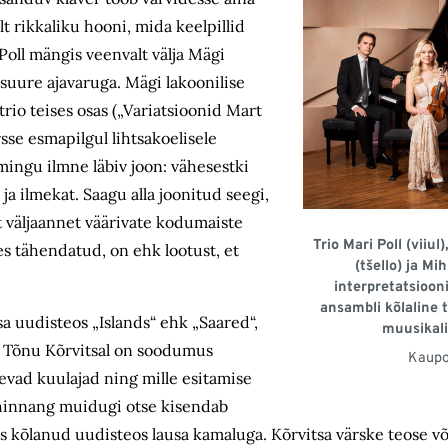
t rikkaliku hooni, mida keelpillid
oll mängis veenvalt välja Mägi
suure ajavaruga. Mägi lakoonilise
trio teises osas („Variatsioonid Mart
sse esmapilgul lihtsakoelisele
oomingu ilmne läbiv joon: vähesestki
ja ilmekat. Saagu alla joonitud seegi,
t väljaannet väärivate kodumaiste
Trio Mari Poll (viiu
s tähendatud, on ehk lootust, et
(tšello) ja Mih
interpretatsioon
ansambli kõlaline t
a uudisteos „Islands“ ehk „Saared“,
muusikali
t Tõnu Kõrvitsal on soodumus
Kaupo
evad kuulajad ning mille esitamise
 hinnang muidugi otse kisendab
 kõlanud uudisteos lausa kamaluga. Kõrvitsa värske teose v