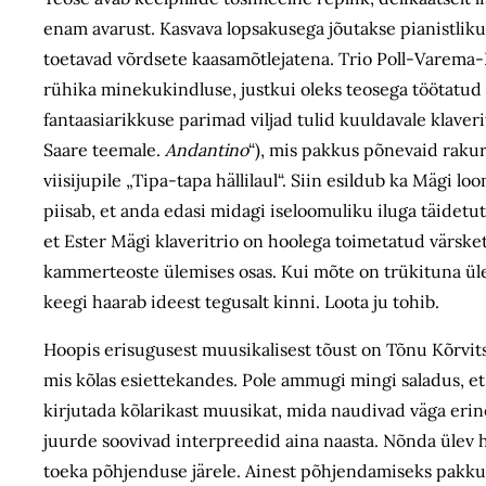
enam avarust. Kasvava lopsakusega jõutakse pianistlikul
toetavad võrdsete kaasamõtlejatena. Trio Poll-Varema-P
rühika minekukindluse, justkui oleks teosega töötatud 
fantaasiarikkuse parimad viljad tulid kuuldavale klaveri
Saare teemale.
Andantino
“), mis pakkus põnevaid rakur
viisijupile „Tipa-tapa hällilaul“. Siin esildub ka Mägi l
piisab, et anda edasi midagi iseloomuliku iluga täidetut 
et Ester Mägi klaveritrio on hoolega toimetatud värske
kammerteoste ülemises osas. Kui mõte on trükituna üle
keegi haarab ideest tegusalt kinni. Loota ju tohib.
Hoopis erisugusest muusikalisest tõust on Tõnu Kõrvits
mis kõlas esiettekandes. Pole ammugi mingi saladus, e
kirjutada kõlarikast muusikat, mida naudivad väga erin
juurde soovivad interpreedid aina naasta. Nõnda ülev
toeka põhjenduse järele. Ainest põhjendamiseks pakkus