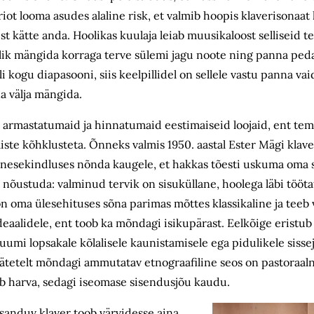
ot looma asudes alaline risk, et valmib hoopis klaverisonaat
st kätte anda. Hoolikas kuulaja leiab muusikaloost selliseid 
alik mängida korraga terve sülemi jagu noote ning panna peda
 kogu diapasooni, siis keelpillidel on sellele vastu panna va
a välja mängida.
 armastatumaid ja hinnatumaid eestimaiseid loojaid, ent te
te kõhklusteta. Õnneks valmis 1950. aastal Ester Mägi klaver
 enesekindluses nõnda kaugele, et hakkas tõesti uskuma oma s
 nõustuda: valminud tervik on sisuküllane, hoolega läbi töötat
on oma ülesehituses sõna parimas mõttes klassikaline ja teeb
aalidele, ent toob ka mõndagi isikupärast. Eelkõige eristu
ruumi lopsakale kõlalisele kaunistamisele ega pidulikele sisse
a lätetelt mõndagi ammutatav etnograafiline seos on pastoraa
tab harva, sedagi iseomase sisendusjõu kaudu.
lisanduv klaver toob värvidesse aina