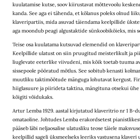
kuulatamise kutse, soov kiirustavat mõttevoolu keskend
kanda. See aga ei tähenda, et kõlanus poleks olnud li
klaveripartiis, mida asuvad täiendama keelpillide ükst
aga moondub peagi algustaktide sünkoobiköieks, mis se
Teise osa kuulatama kutsuvad elemendid on klaveriparti
Keelpillide ulatust on siin pruugitud meisterlikult ja p
liuglevate eeterlike viivudeni, mis kõik toetab tuuma
sissepoole pööratud mõtlus. See sobitub kenasti kolman
muutliku takti­mõõtude mänguga lohutavat kergust. Fina
hiiglasuure ja piirideta taktina, mängituna otsekui üh
kõigiti võidukaks.
Artur Lemba 1929. aastal kirjutatud klaveritrio nr 1 B-
omataoline. Johtudes Lemba erakordsetest pianistlikest
pääseb läbi nelja­osalise ulatusliku teose täiele maksvus
keelpillid sageli üksmeelseks leeriks vastusena klaver