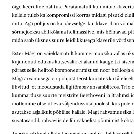
õige keeruline nähtus. Paratamatult kummitab klaveritri
kellele tuleb ka kompromissi korras midagi pisutki oluli
mitu. Aga põhjus on ka päevselge: kui klaveril on võim
sõrmejooksu abil kõlama helimassiive, mis hõlmavad pilli
mida saab üksnes suure leidlikkusega klaverile võrdsen
Ester Mägi on vaieldamatult kammermuusika vallas üks
kujunenud edukas kutsevalik ei alanud kaugeltki sisemis
pärast selle helitöö komponeerimist sai noor helilooja
Mägi arvamusega on põhjust teost kuulates ka täieliselt
lihvitud, et moodustada ligitõmbav ansambliteos. Trio 
kummarduse suurte meistrite Beethoveni ja Brahmsi ide
mõtlemine otse ütleva väljendusviisi poolest, kus pole 
asutakse asjalikult põhilise kallale. Mägi rahvamuusik
süvatasandil, rahvaviiside lihtsakoelist põimimist koh
Teose avab keelpillide tõsimeelne repliik, delikaatselt 