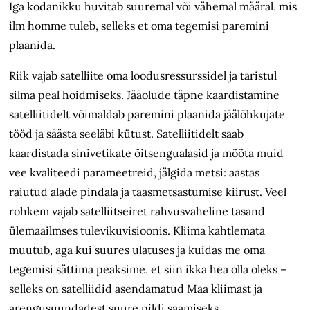
Iga kodanikku huvitab suuremal või vähemal määral, mis
ilm homme tuleb, selleks et oma tegemisi paremini
plaanida.
Riik vajab satelliite oma loodusressurssidel ja taristul
silma peal hoidmiseks. Jääolude täpne kaardistamine
satelliitidelt võimaldab paremini plaanida jäälõhkujate
tööd ja säästa seeläbi kütust. Satelliitidelt saab
kaardistada sinivetikate õitsengualasid ja mõõta muid
vee kvaliteedi parameetreid, jälgida metsi: aastas
raiutud alade pindala ja taasmetsastumise kiirust. Veel
rohkem vajab satelliitseiret rahvusvaheline tasand
ülemaailmses tulevikuvisioonis. Kliima kahtlemata
muutub, aga kui suures ulatuses ja kuidas me oma
tegemisi sättima peaksime, et siin ikka hea olla oleks –
selleks on satelliidid asendamatud Maa kliimast ja
arengusuundadest suure pildi saamiseks.