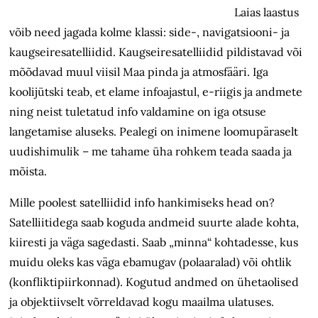
Laias laastus
võib need jagada kolme klassi: side-, navigatsiooni- ja
kaugseiresatelliidid. Kaugseiresatelliidid pildistavad või
mõõdavad muul viisil Maa pinda ja atmosfääri. Iga
koolijütski teab, et elame infoajastul, e-riigis ja andmete
ning neist tuletatud info valdamine on iga otsuse
langetamise aluseks. Pealegi on inimene loomupäraselt
uudishimulik – me tahame üha rohkem teada saada ja
mõista.
Mille poolest satelliidid info hankimiseks head on?
Satelliitidega saab koguda andmeid suurte alade kohta,
kiiresti ja väga sagedasti. Saab „minna“ kohtadesse, kus
muidu oleks kas väga ebamugav (polaaralad) või ohtlik
(konfliktipiirkonnad). Kogutud andmed on ühetaolised
ja objektiivselt võrreldavad kogu maailma ulatuses.