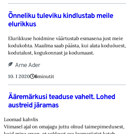
Õnneliku tuleviku kindlustab meile
elurikkus
Elurikkuse hoidmine väärtustab esmasena just meie
kodukohta. Maailma saab päästa, kui alata koduõuest,
kodutalust, kogukonnast ja kodumaast.
Arne Ader
10. I 2020
6
minutit
Ääremärkusi teaduse vahelt. Lohed
austreid järamas
Loomad kahvlis
Viimasel ajal on omajagu juttu olnud taimepimedusest,
kuid mina arvan, et valdavat osa loomariigist katab