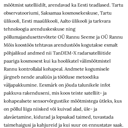
mõõtmist satelliidilt, arendavad ka Eesti teadlased. Tartu
observatooriumi, Saksamaa kosmosekeskuse, Tartu
ülikooli, Eesti maaülikooli, Aalto ülikooli ja tarkvara
tehnoloogia arenduskeskuse ning
põllumajandusettevõtete OÜ Rannu Seeme ja OÜ Rannu
Mõis koostöös tehtavas arendustöös kogutakse esmalt
põhjalikud andmed nii TanDEM-X radarsatelliitide
paariga kosmosest kui ka hoolikatel välimõõtmistel
Rannu kontrollalal kohapeal. Andmete kogumisele
järgneb nende analüüs ja töötluse metoodika
väljapakkumine. Eesmärk on jõuda talunikele infot
pakkuva rakenduseni, mis koos teiste satelliit- ja
kohapealsete sensorvõrgustike mõõtmistega ütleks, kus
on põllul liiga niisked või kuivad alad, üle- ja
alaväetamine, kidurad ja lopsakad taimed, tuvastada
taimehaigusi ja kahjureid ja kui suur on ennustatav saak.