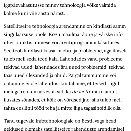
Igapäevakasutusse minev tehnoloogia võiks valmida
kolme kuni viie aasta pärast.
Satelliitseire tehnoloogia arendamine on kindlasti samm
singulaarsuse poole. Kogu maailma täpne ja värske info
ühes punktis inimese või arvutiprogrammi käsutuses.
See toob kindlasti kaasa ka ohte ja probleeme, aga ilmselt
tuleb meil seda teed käia. Lahendades vanu probleeme
tekivad uued, lahendades ära uued probleemid, tekivad
taas uued ülesanded ja ohud. Paigal tammumine või
ootamine ei ole lahendus, kui tahame, et teised riigid
meiega rohkem arvestaksid, ka
de facto
, mitte ainult
ilusates sõnades, et kõik on võrdsed jne, siis tuleb meil
tahta eesliinil tööd teha ja mitte liiga tagasihoidlik olla.
Tänu tugevale infotehnoloogiale on Eestil väga head
eeldused olemaks satelliitseire rakenduste arendamisel