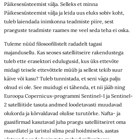
Päikesesüsteemist välja. Selleks et minna
Päikesesüsteemist välja ja leida uus eluks sobiv koht,
tuleb laiendada inimkonna teadmiste piire, sest
praeguste teadmiste raames me veel seda teha ei oska.
Tuleme nüüd filosoofilistelt radadelt tagasi
majandusellu. Kas seoses satelliitseire rakendustega
tuleb ette erasektori edulugusid, kus üks ettevõte
midagi teisele ettevõttele müüb ja sellest tekib suur
käive või kasu? Tuleb tunnistada, et seni väga palju
olnud ei ole. See muidugi ei tähenda, et nii jääb ning
Euroopa Copernicus-programmi Sentinel-1 ja Sentinel-
2 satelliitide tasuta andmed loodetavasti muudavad
olukorda ja kõrvaldavad olulise turutõrke. Nafta- ja
gaasifirmad kasutavad juba praegu satelliitseiret oma
maardlatel ja taristul silma peal hoidmiseks, aastas