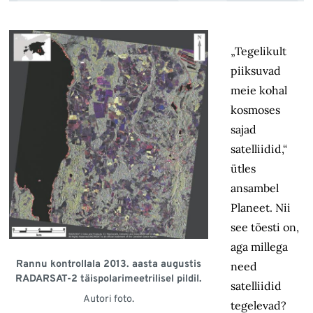
„Tegelikult
piiksuvad
meie kohal
kosmoses
sajad
satelliidid,“
ütles
ansambel
Planeet. Nii
see tõesti on,
aga millega
Rannu kontrollala 2013. aasta augustis
need
RADARSAT-2 täispolarimeetrilisel pildil.
satelliidid
Autori foto.
tegelevad?