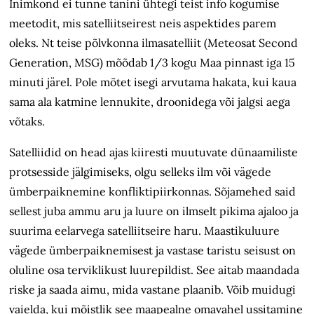
Inimkond ei tunne tänini ühtegi teist info kogumise
meetodit, mis satelliitseirest neis aspektides parem
oleks. Nt teise põlvkonna ilmasatelliit (Meteosat Second
Generation, MSG) mõõdab 1/3 kogu Maa pinnast iga 15
minuti järel. Pole mõtet isegi arvutama hakata, kui kaua
sama ala katmine lennukite, droonidega või jalgsi aega
võtaks.
Satelliidid on head ajas kiiresti muutuvate dünaamiliste
protsesside jälgimiseks, olgu selleks ilm või vägede
ümberpaiknemine konfliktipiirkonnas. Sõjamehed said
sellest juba ammu aru ja luure on ilmselt pikima ajaloo ja
suurima eelarvega satelliitseire haru. Maastikuluure
vägede ümberpaiknemisest ja vastase taristu seisust on
oluline osa terviklikust luurepildist. See aitab maandada
riske ja saada aimu, mida vastane plaanib. Võib muidugi
vaielda, kui mõistlik see maapealne omavahel ussitamine