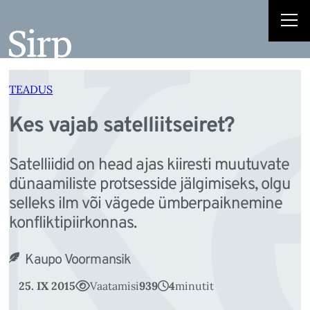
Ke
Liigu
sisu
juurde
TEADUS
Kes vajab satelliitseiret?
Satelliidid on head ajas kiiresti muutuvate
dünaamiliste protsesside jälgimiseks, olgu
selleks ilm või vägede ümberpaiknemine
konfliktipiirkonnas.
Kaupo Voormansik
25. IX 2015
Vaatamisi
939
4
minutit