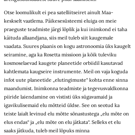
Otse loomulikult ei pea satelliitseiret ainult Maa-
keskselt vaatlema. Päikesesüsteemi eluiga on meie
praeguste teadmiste järgi lõplik ja kui inimkond ei taha
käituda allaandjana, siis meil tuleb siit kaugemale
vaadata. Suures plaanis on kogu astronoomia üks kaugelt
seiramine, aga ka Rosetta missioon ja kõik tuleviku
kosmoselaevad kaugete planeetide orbiidil kasutavad
kahtlemata kaugseire instrumente. Meil on vaja koguda
infot uute planeetide „elutingimuste“ kohta enne sinna
maandumist. Inimkonna teadmiste ja tegevusvaldkonna
piiride laiendamine on vististi üks sügavamaid ja
igavikulisemaid elu mõtteid üldse. See on seotud ka
teiste laialt levinud elu mõtte sõnastustega „elu mõte on
elus endas“ ja „elu mõte on elu jätkata“. Selleks et elu
saaks jätkuda, tuleb meil lõpuks minna