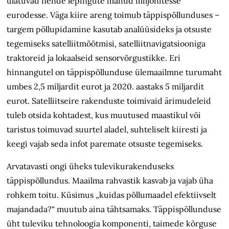
ulatuvad nende lepingute mahud miljonitesse
eurodesse. Väga kiire areng toimub täppispõllunduses –
targem põllupidamine kasutab analüüsideks ja otsuste
tegemiseks satelliitmõõtmisi, satelliitnavigatsiooniga
traktoreid ja lokaalseid sensorvõrgustikke. Eri
hinnangutel on täppispõllunduse ülemaailmne turumaht
umbes 2,5 miljardit eurot ja 2020. aastaks 5 miljardit
eurot. Satelliitseire rakenduste toimivaid ärimudeleid
tuleb otsida kohtadest, kus muutused maastikul või
taristus toimuvad suurtel aladel, suhteliselt kiiresti ja
keegi vajab seda infot paremate otsuste tegemiseks.
Arvatavasti ongi üheks tulevikurakenduseks
täppispõllundus. Maailma rahvastik kasvab ja vajab üha
rohkem toitu. Küsimus „kuidas põllumaadel efektiivselt
majandada?“ muutub aina tähtsamaks. Täppispõllunduse
üht tuleviku tehnoloogia komponenti, taimede kõrguse