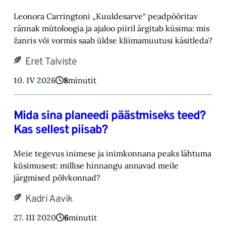
Leonora Carringtoni „Kuuldesarve“ peadpööritav
rännak mütoloogia ja ajaloo piiril ärgitab küsima: mis
žanris või vormis saab üldse kliimamuutusi käsitleda?
Eret Talviste
10. IV 2026
8
minutit
Mida sina planeedi päästmiseks teed?
Kas sellest piisab?
Meie tegevus inimese ja inimkonnana peaks lähtuma
küsimusest: millise hinnangu annavad meile
järgmised põlvkonnad?
Kadri Aavik
27. III 2020
6
minutit