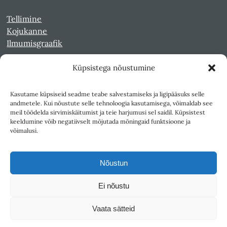
Tellimine
Kojukanne
Ilmumisgraafik
Küpsistega nõustumine
Veebiarhiiv
Sirp pdf-failidena Digaris
Kasutame küpsiseid seadme teabe salvestamiseks ja ligipääsuks selle
Kultuurileht 1994-1997
andmetele. Kui nõustute selle tehnoloogia kasutamisega, võimaldab see
Reede 1989-1990
meil töödelda sirvimiskäitumist ja teie harjumusi sel saidil. Küpsistest
Sirp ja Vasar 1940-1989
keeldumine võib negatiivselt mõjutada mõningaid funktsioone ja
võimalusi.
Ligipääsetavus
Kasutustingimused
Nõustun
Teksti- ja andmekaeve
Ei nõustu
Väljaandja SA Kultuurileht
Vaata sätteid
1K
DIGITAL