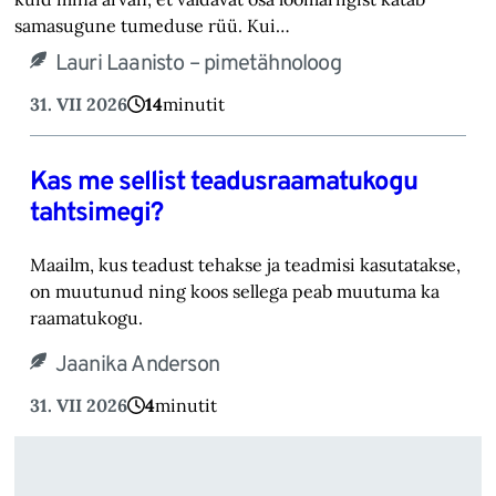
samasugune tumeduse rüü. Kui…
Lauri Laanisto – pimetähnoloog
31. VII 2026
14
minutit
Kas me sellist teadusraamatukogu
tahtsimegi?
Maailm, kus teadust tehakse ja teadmisi kasutatakse,
on muutunud ning koos sellega peab muutuma ka
raamatukogu.
Jaanika Anderson
31. VII 2026
4
minutit