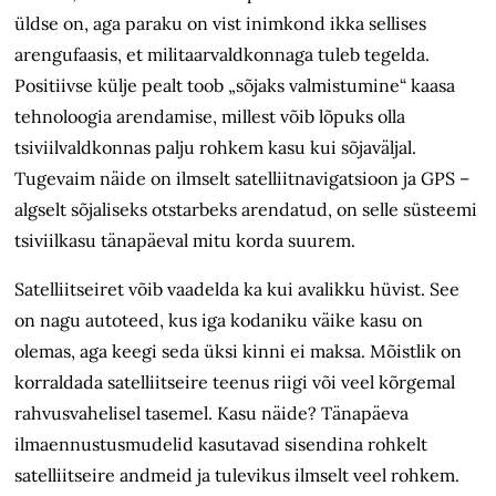
üldse on, aga paraku on vist inimkond ikka sellises
arengufaasis, et militaarvaldkonnaga tuleb tegelda.
Positiivse külje pealt toob „sõjaks valmistumine“ kaasa
tehnoloogia arendamise, millest võib lõpuks olla
tsiviilvaldkonnas palju rohkem kasu kui sõjaväljal.
Tugevaim näide on ilmselt satelliitnavigatsioon ja GPS –
algselt sõjaliseks otstarbeks arendatud, on selle süsteemi
tsiviilkasu tänapäeval mitu korda suurem.
Satelliitseiret võib vaadelda ka kui avalikku hüvist. See
on nagu autoteed, kus iga kodaniku väike kasu on
olemas, aga keegi seda üksi kinni ei maksa. Mõistlik on
korraldada satelliitseire teenus riigi või veel kõrgemal
rahvusvahelisel tasemel. Kasu näide? Tänapäeva
ilmaennustusmudelid kasutavad sisendina rohkelt
satelliitseire andmeid ja tulevikus ilmselt veel rohkem.