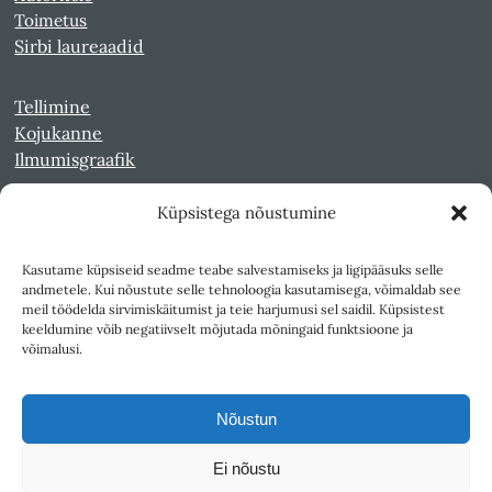
Toimetus
Sirbi laureaadid
Tellimine
Kojukanne
Ilmumisgraafik
Küpsistega nõustumine
Veebiarhiiv
Sirp pdf-failidena Digaris
Kasutame küpsiseid seadme teabe salvestamiseks ja ligipääsuks selle
Kultuurileht 1994-1997
andmetele. Kui nõustute selle tehnoloogia kasutamisega, võimaldab see
Reede 1989-1990
meil töödelda sirvimiskäitumist ja teie harjumusi sel saidil. Küpsistest
Sirp ja Vasar 1940-1989
keeldumine võib negatiivselt mõjutada mõningaid funktsioone ja
võimalusi.
Ligipääsetavus
Kasutustingimused
Nõustun
Teksti- ja andmekaeve
Ei nõustu