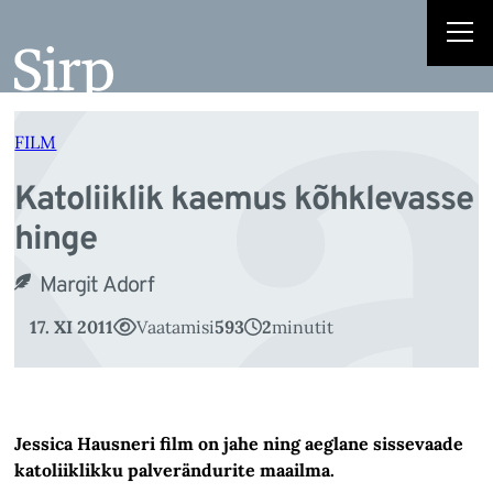
Ka
Liigu
sisu
juurde
FILM
Katoliiklik kaemus kõhklevasse
hinge
Margit Adorf
17. XI 2011
Vaatamisi
593
2
minutit
Jessica Hausneri film on jahe ning aeglane sissevaade
katoliiklikku palverändurite maailma.