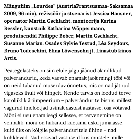
Mängufilm „Lourdes” (AustriaPrantsusmaa-Saksamaa
2009, 96 min), režissöör ja stsenarist Jessica Hausner,
operaator Martin Gschlacht, monteerija Karina
Ressler, kunstnik Katharina Wöppermann,
produtsendid Philippe Bober, Martin Gschlacht,
Susanne Marian. Osades Sylvie Testud, Léa Seydoux,
Bruno Todeschini, Elina Löwensohn jt. Linastub kinos
Artis.
Peategelasteks on siin elule jalgu jäänud alandlikud
palverändurid, keda vaevab enamalt jaolt mingi tõbi või
on neid tabanud muserdav õnnetus, mis on nad jätnud
vigaseks ihult või hingelt. Nende tarvis on loodud terve
katoliiklik äriimpeerium – palverändurite bisnis, millest
vagurad imelootjad usinalt aastast aastasse, osa võtavad.
Mõni ei usu enam isegi sellesse, et tervenemine on
võimalik, mõni on hakanud kaotama usku jumalasse,
kuid üks on kõigile palveränduritele ühine – nad
kõhklevad. Nad otsivad vastuseid küsimustele, mille