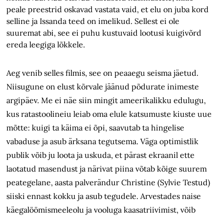
peale preestrid oskavad vastata vaid, et elu on juba kord
selline ja Issanda teed on imelikud. Sellest ei ole
suuremat abi, see ei puhu kustuvaid lootusi kuigivõrd
ereda leegiga lõkkele.
Aeg venib selles filmis, see on peaaegu seisma jäetud.
Niisugune on elust kõrvale jäänud põdurate inimeste
argipäev. Me ei näe siin mingit ameerikalikku edulugu,
kus ratastoolineiu leiab oma elule katsumuste kiuste uue
mõtte: kuigi ta käima ei õpi, saavutab ta hingelise
vabaduse ja asub ärksana tegutsema. Väga optimistlik
publik võib ju loota ja uskuda, et pärast ekraanil ette
laotatud masendust ja närivat piina võtab kõige suurem
peategelane, aasta palverändur Christine (Sylvie Testud)
siiski ennast kokku ja asub tegudele. Arvestades naise
käegalöömismeeleolu ja vooluga kaasatriivimist, võib