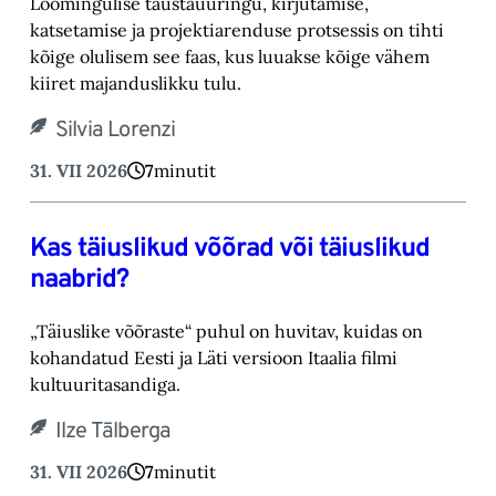
Loomingulise taustauuringu, kirjutamise,
katsetamise ja projektiarenduse protsessis on tihti
kõige olulisem see faas, kus luuakse kõige vähem
kiiret majanduslikku tulu.
Silvia Lorenzi
31. VII 2026
7
minutit
Kas täiuslikud võõrad või täiuslikud
naabrid?
„Täiuslike võõraste“ puhul on huvitav, kuidas on
kohandatud Eesti ja Läti versioon Itaalia filmi
kultuuritasandiga.
Ilze Tālberga
31. VII 2026
7
minutit