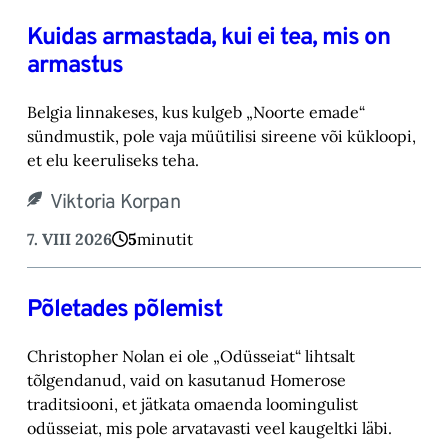
Kuidas armastada, kui ei tea, mis on
armastus
Belgia linnakeses, kus kulgeb „Noorte emade“
sündmustik, pole vaja müütilisi sireene või kük‎loopi,
et elu keeruliseks teha. ‎
Viktoria Korpan
7. VIII 2026
5
minutit
Põletades põlemist
Christopher Nolan ei ole „Odüsseiat“ lihtsalt
tõlgendanud, vaid on kasutanud Homerose
tra‎ditsiooni, et jätkata omaenda loomingulist
odüsseiat, mis pole arvatavasti veel kaugeltki läbi.‎