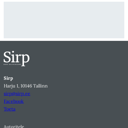
Sirp
Harju 1, 10146 Tallinn
sirp@sirp.ee
Facebook
Toeta
Autoritele