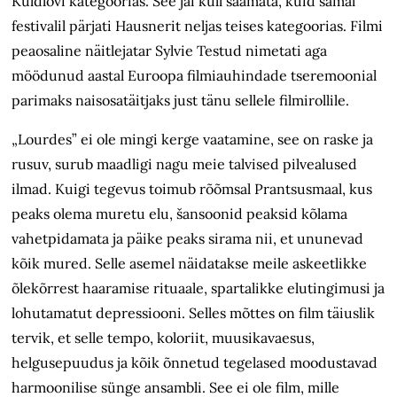
Kuldlõvi kategoorias. See jäi küll saamata, kuid samal
festivalil pärjati Hausnerit neljas teises kategoorias. Filmi
peaosaline näitlejatar Sylvie Testud nimetati aga
möödunud aastal Euroopa filmiauhindade tseremoonial
parimaks naisosatäitjaks just tänu sellele filmirollile.
„Lourdes” ei ole mingi kerge vaatamine, see on raske ja
rusuv, surub maadligi nagu meie talvised pilvealused
ilmad. Kuigi tegevus toimub rõõmsal Prantsusmaal, kus
peaks olema muretu elu, šansoonid peaksid kõlama
vahetpidamata ja päike peaks sirama nii, et ununevad
kõik mured. Selle asemel näidatakse meile askeetlikke
õlekõrrest haaramise rituaale, spartalikke elutingimusi ja
lohutamatut depressiooni. Selles mõttes on film täiuslik
tervik, et selle tempo, koloriit, muusikavaesus,
helgusepuudus ja kõik õnnetud tegelased moodustavad
harmoonilise sünge ansambli. See ei ole film, mille