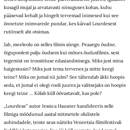
kusagil mujal ja arvatavasti niisuguses kohas, kuhu
pääsevad kehalt ja hingelt tervemad inimesed kui see
õnnetute inimvarede pundar, kes käivad Lourdesest
rutiinselt abi otsimas.
Jah, meeleolu on selles filmis sünge. Peaaegu õudne,
õigupoolest palju õudsem kui mõnes õudusfilmis, sest
tegemist on troostituse edasiandmisega. Miks just mina
haigestusin? Miks just tema tervenes ja mitte keegi
teine? Miks on jumal nii julm? See tähendab äkki hoopis
seda, et jumal ei olegi rooli juures ja valitsejaks on hoopis
keegi teine … Kõlab küll õõvastavalt, kas pole?
„Lourdese” autor Jessica Hausner kandideeris selle
filmiga möödunud aastal mitmetele olulistele
auhindadele, teiste seas näiteks Veneetsia filmifestivali