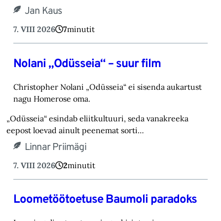
Jan Kaus
7. VIII 2026
7
minutit
Nolani „Odüsseia“ – suur film
Christopher Nolani „Odüsseia“ ei sisenda aukartust
nagu Homerose oma.‎
„Odüsseia“ esindab eliitkultuuri, seda vanakreeka
eepost loevad ainult peenemat sorti…
Linnar Priimägi
7. VIII 2026
2
minutit
Loometöötoetuse Baumoli paradoks