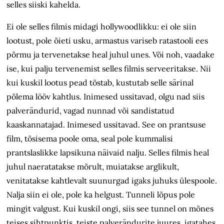
selles siiski kahelda.
Ei ole selles filmis midagi hollywoodlikku: ei ole siin
lootust, pole õieti usku, armastus variseb ratastooli ees
põrmu ja tervenetakse heal juhul unes. Või noh, vaadake
ise, kui palju tervenemist selles filmis serveeritakse. Nii
kui kuskil lootus pead tõstab, kustutab selle särinal
põlema lööv kahtlus. Inimesed ussitavad, olgu nad siis
palverändurid, vagad nunnad või sandistatud
kaaskannatajad. Inimesed ussitavad. See on prantsuse
film, tõsisema poole oma, seal pole kummalisi
prantslaslikke lapsikuna näivaid nalju. Selles filmis heal
juhul naeratatakse mõrult, muiatakse arglikult,
venitatakse kahtlevalt suunurgad igaks juhuks ülespoole.
Nalja siin ei ole, pole ka helgust. Tunneli lõpus pole
mingit valgust. Kui kuskil ongi, siis see tunnel on mõnes
teises sihtpunktis, teiste palverändurite juures, igatahes