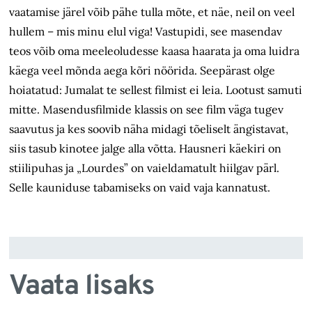
vaatamise järel võib pähe tulla mõte, et näe, neil on veel
hullem – mis minu elul viga! Vastupidi, see masendav
teos võib oma meeleoludesse kaasa haarata ja oma luidra
käega veel mõnda aega kõri nöörida. Seepärast olge
hoiatatud: Jumalat te sellest filmist ei leia. Lootust samuti
mitte. Masendusfilmide klassis on see film väga tugev
saavutus ja kes soovib näha midagi tõeliselt ängistavat,
siis tasub kinotee jalge alla võtta. Hausneri käekiri on
stiilipuhas ja „Lourdes” on vaieldamatult hiilgav pärl.
Selle kauniduse tabamiseks on vaid vaja kannatust.
Vaata lisaks