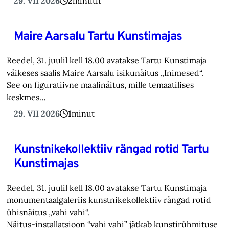
29. VII 2026
2
minutit
Maire Aarsalu Tartu Kunstimajas
Reedel, 31. juulil kell 18.00 avatakse Tartu Kunstimaja
väikeses saalis Maire Aarsalu isikunäitus „Inimesed“.
See on figuratiivne maalinäitus, mille temaatilises
keskmes…
29. VII 2026
1
minut
Kunstnikekollektiiv rängad rotid Tartu
Kunstimajas
Reedel, 31. juulil kell 18.00 avatakse Tartu Kunstimaja
monumentaalgaleriis kunstnikekollektiiv rängad rotid
ühisnäitus „vahi vahi“.
Näitus-installatsioon “vahi vahi” jätkab kunstirühmituse