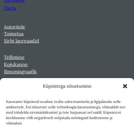
Facebook
Toeta
Autoritele
Toimetus
Sirbi laureaadid
Tellimine
Kojukanne
Ilmumisgraafik
Küpsistega nõustumine
Veebiarhiiv
Sirp pdf-failidena Digaris
Kasutame küpsiseid seadme teabe salvestamiseks ja ligipääsuks selle
Kultuurileht 1994-1997
andmetele. Kui nõustute selle tehnoloogia kasutamisega, võimaldab see
Reede 1989-1990
meil töödelda sirvimiskäitumist ja teie harjumusi sel saidil. Küpsistest
Sirp ja Vasar 1940-1989
keeldumine võib negatiivselt mõjutada mõningaid funktsioone ja
võimalusi.
Ligipääsetavus