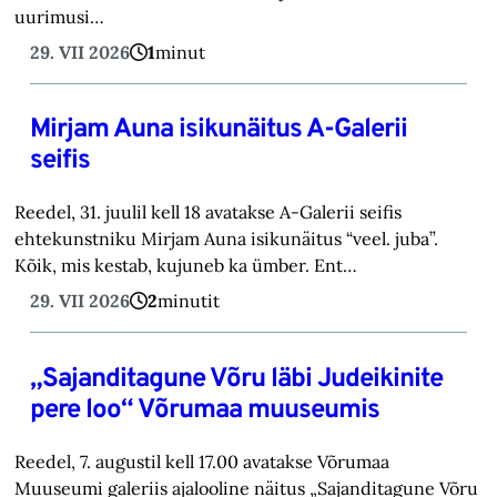
uurimusi…
29. VII 2026
1
minut
Mirjam Auna isikunäitus A-Galerii
seifis
Reedel, 31. juulil kell 18 avatakse A-Galerii seifis
ehtekunstniku Mirjam Auna isikunäitus “veel. juba”.
Kõik, mis kestab, kujuneb ka ümber. Ent…
29. VII 2026
2
minutit
„Sajanditagune Võru läbi Judeikinite
pere loo“ Võrumaa muuseumis
Reedel, 7. augustil kell 17.00 avatakse Võrumaa
Muuseumi galeriis ajalooline näitus „Sajanditagune Võru