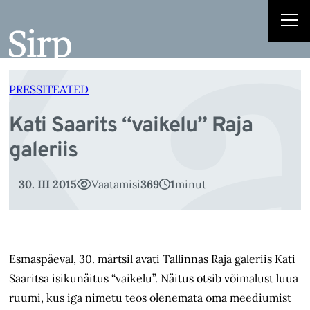
Ka
Liigu
sisu
juurde
PRESSITEATED
Kati Saarits “vaikelu” Raja
galeriis
30. III 2015
Vaatamisi
369
1
minut
Esmaspäeval, 30. märtsil avati Tallinnas Raja galeriis Kati
Saaritsa isikunäitus “vaikelu”. Näitus otsib võimalust luua
ruumi, kus iga nimetu teos olenemata oma meediumist