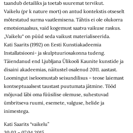
taandub detailiks ja toetab suuremat tervikut.
Vaikelu (pr k nature mort) on antud kontekstis otseselt
mõtestatud surma vaatlemisena. Tähtis ei ole olukorra
emotsionaalsus, vaid kogemust saatva vaikuse raskus.
„Vaikelu“ on püüd seda vaikust materialiseerida.
Kati Saarits (1992) on Eesti Kunstiakadeemia
Installatsiooni- ja skulptuuriosakonna tudeng.
Täiendanud end Ljubljana Ülikooli Kaunite kunstide ja
disaini akadeemias, näitustel osalenud 2011. aastast.
Loomingut iseloomustab seisundilisus – teose laiemast
kontseptuaalsest taustast puutumata jätmine. Tööd
mõjuvad läbi oma füüsilise olemuse, suhestuvad
ümbritseva ruumi, esemete, valguse, helide ja
inimestega.
Kati Saarits “vaikelu”
30.03 – 07.04.2015