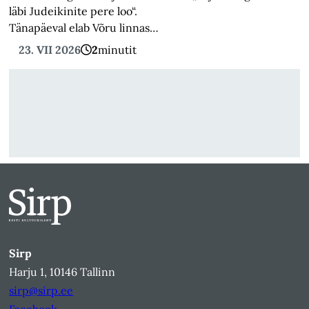
läbi Judeikinite pere loo“.
Tänapäeval elab Võru linnas…
23. VII 2026
2
minutit
Sirp
Harju 1, 10146 Tallinn
sirp@sirp.ee