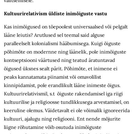
valitsemisele.
Kultuurirelativism üldiste inimõiguste vastu
Kas inimõigused on tõepoolest universaalsed või pelgalt
lääne leiutis? Arutlused sel teemal said alguse
paralleelselt kolonialismi hääbumisega. Kuigi õiguste
põhimõte on modernne ning läänelik, pole inimõiguste
kontseptsiooni väärtused ning teatud äratuntavad
õigused üksnes sealt pärit. Põhimõte, et inimene ei
peaks kannatamata piinamist või omavolilist
kinnipidamist, pole erandlikult lääne inimeste õigus.
Kultuurirelativismil, s.t õiguste rakendamisel iga riigi
kultuurilise ja religioosse tundlikkusega arvestamisel, on
keeruline olemus. Väidetavalt ei ole võimalik ignoreerida
kultuuri, ajalugu ning religiooni. Ent nende mõjurite
liigne rõhutamine võib osutuda inimõiguste