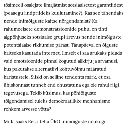
tõsimeeli osalejate ilmajätmist sotsiaalsetest garantiidest
(peaaegu lindpriideks kuulutamine?). Kas see tähendaks
nende inimõiguste kaitse nõrgendamist? Ka
rahumeelsete demonstratsioonide puhul on tihti
algpõhjuseks sotsiaalse grupi ärevus nende inimõiguste
potentsiaalse rikkumise pärast. Tänapäeval on õiguste
kaitseks kasutada internet. Ilmselt ei saa arukaks pidada
vaid emotsioonide pinnal kogutud allkirju ja arvamusi,
kus pakutakse alternatiivi kohtuvõimu määratud
karistustele. Siiski on selline tendents märk, et osa
ühiskonnast tunneb end ohustatuna ega ole rahul riigi
tegevusega. Tekib küsimus, kas põhiõiguste
tõlgendamisel tuleks demokraatlikke mehhanisme
rohkem arvesse võtta?
Mida saaks Eesti teha ÜRO inimõiguste nõukogu