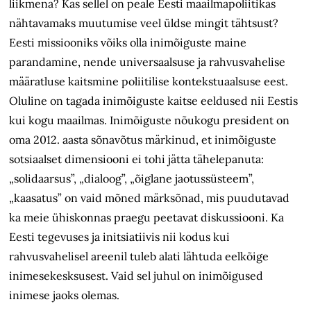
liikmena? Kas sellel on peale Eesti maailmapoliitikas
nähtavamaks muutumise veel üldse mingit tähtsust?
Eesti missiooniks võiks olla inimõiguste maine
parandamine, nende universaalsuse ja rahvusvahelise
määratluse kaitsmine poliitilise kontekstuaalsuse eest.
Oluline on tagada inimõiguste kaitse eeldused nii Eestis
kui kogu maailmas. Inimõiguste nõukogu president on
oma 2012. aasta sõnavõtus märkinud, et inimõiguste
sotsiaal­set dimensiooni ei tohi jätta tähelepanuta:
„solidaarsus”, „dialoog”, „õiglane jaotussüsteem”,
„kaasatus” on vaid mõned märksõnad, mis puudutavad
ka meie ühiskonnas praegu peetavat diskussiooni. Ka
Eesti tegevuses ja initsiatiivis nii kodus kui
rahvusvahelisel areenil tuleb alati lähtuda eelkõige
inimesekesksusest. Vaid sel juhul on inimõigused
inimese jaoks olemas.