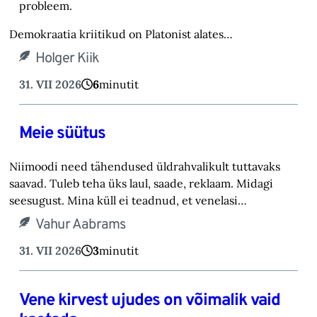
probleem.
Demokraatia kriitikud on Platonist alates…
Holger Kiik
31. VII 2026
6
minutit
Meie süütus
Niimoodi need tähendused üldrahvalikult tuttavaks
saavad. Tuleb teha üks laul, saade, reklaam. Midagi
seesugust. Mina küll ei teadnud, et venelasi…
Vahur Aabrams
31. VII 2026
3
minutit
Vene kirvest ujudes on võimalik vaid