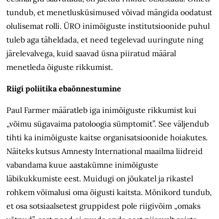
tundub, et menetlusküsimused võivad mängida oodatust
olulisemat rolli. ÜRO inimõiguste institutsioonide puhul
tuleb aga täheldada, et need tegelevad uuringute ning
järelevalvega, kuid saavad üsna piiratud määral
menetleda õiguste rikkumist.
Riigi poliitika ebaõnnestumine
Paul Farmer määratleb iga inimõiguste rikkumist kui
„võimu sügavaima patoloogia sümptomit”. See väljendub
tihti ka inimõiguste kaitse organisatsioonide hoiakutes.
Näiteks kutsus Amnesty International maailma liidreid
vabandama kuue aastakümne inimõiguste
läbikukkumiste eest. Muidugi on jõukatel ja rikastel
rohkem võimalusi oma õigusti kaitsta. Mõnikord tundub,
et osa sotsiaalsetest gruppidest pole riigivõim „omaks