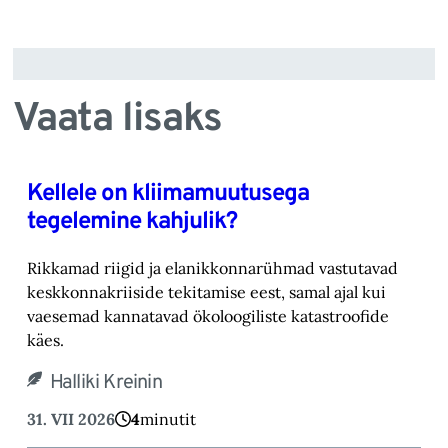
Vaata lisaks
Kellele on kliimamuutusega
tegelemine kahjulik?
Rikkamad riigid ja elanikkonnarühmad vastutavad
keskkonnakriiside tekitamise eest, samal ajal kui
vaesemad kannatavad ökoloogiliste katastroofide
käes.
Halliki Kreinin
31. VII 2026
4
minutit