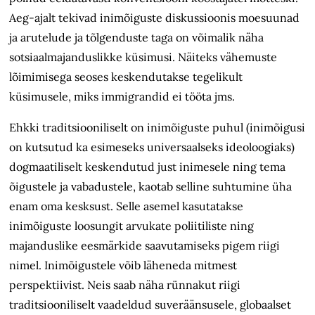
Aeg-ajalt tekivad inimõiguste diskussioonis moesuunad
ja arutelude ja tõlgenduste taga on võimalik näha
sotsiaalmajanduslikke küsimusi. Näiteks vähemuste
lõimimisega seoses keskendutakse tegelikult
küsimusele, miks immigrandid ei tööta jms.
Ehkki traditsiooniliselt on inimõiguste puhul (inimõigusi
on kutsutud ka esimeseks universaalseks ideoloogiaks)
dogmaatiliselt keskendutud just inimesele ning tema
õigustele ja vabadustele, kaotab selline suhtumine üha
enam oma kesksust. Selle asemel kasutatakse
inimõiguste loosungit arvukate poliitiliste ning
majanduslike eesmärkide saavutamiseks pigem riigi
nimel. Inimõigustele võib läheneda mitmest
perspektiivist. Neis saab näha rünnakut riigi
traditsiooniliselt vaadeldud suveräänsusele, globaalset