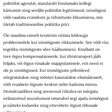
poliitilist agendat, standardit hindamaks kellegi
käitumist ning seeläbi poliitilist legitiimsust; inimõigusi
võib vaadata eraisikute ja rühmituste liikumisena, mis
ületab traditsioonilise poliitika piiri.
Üle maailma esineb tendents viidata kõiksugu
probleemidele kui inimõiguste rikkumisele. See võib viia
tegeliku inimõiguste idee hääbumiseni. Kindlasti on
tore õigus kompensatsioonile, kui ühistransport jääb
hiljaks, või õigus viisakale majapidamisele, ent need ei
ole ju inimõigused. Kui inimõiguste põhiideed
nõrgestatakse ning mõistet kasutatakse ebamääraselt,
võib reaalsete õiguste keskne mõte kaduma minna.
Demokraatlikes ning arenenud riikides on märgata
eelmainitud suundumust omavahel segi ajada inimõigusi
ja näiteks kodanike ning ettevõtete õigust tõhusale