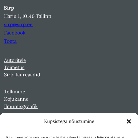
Sirp
Harju 1, 10146 Tallinn
sirp@sirp.ee
Facebook
Toeta
Autoritele
Toimetus
Sirbi laureaadid
Tellimine
Kojukanne
Ilmumisgraafik
Küpsistega nõustumine
Veebiarhiiv
Sirp pdf-failidena Digaris
Kasutame küpsiseid seadme teabe salvestamiseks ja ligipääsuks selle