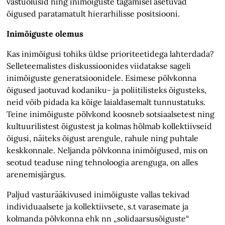
vastuolusid ning inimõiguste tagamisel asetuvad
õigused paratamatult hierarhilisse positsiooni.
Inimõiguste olemus
Kas inimõigusi tohiks üldse prioriteetidega lahterdada?
Selleteemalistes diskussioonides viidatakse sageli
inimõiguste generatsioonidele. Esimese põlvkonna
õigused jaotuvad kodaniku- ja poliitilisteks õigusteks,
neid võib pidada ka kõige laialdasemalt tunnustatuks.
Teine inimõiguste põlvkond koosneb sotsiaalsetest ning
kultuurilistest õigustest ja kolmas hõlmab kollektiivseid
õigusi, näiteks õigust arengule, rahule ning puhtale
keskkonnale. Neljanda põlvkonna inimõigused, mis on
seotud teaduse ning tehnoloogia arenguga, on alles
arenemisjärgus.
Paljud vasturääkivused inimõiguste vallas tekivad
individuaalsete ja kollektiivsete, s.t varasemate ja
kolmanda põlvkonna ehk nn „solidaarsusõiguste“