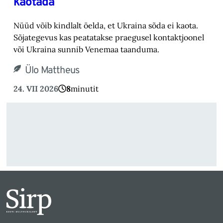
kaotada
Nüüd võib kindlalt öelda, et Ukraina sõda ei kaota.
Sõjategevus kas peatatakse praegusel kontaktjoonel
või Ukraina sunnib Venemaa taanduma.
Ülo Mattheus
24. VII 2026
8
minutit