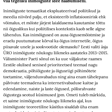
viia tegeliku inimõiguste idee hääbumiseni.
Inimõiguste temaatikat ekspluateerivad poliitikud ja
meedia niivõrd palju, et eksisteerib inflatsioonirisk ehk
võimalus, et mõiste järjest laialdasema kasutamise tõttu
nii õiguslikus kui poliitilises kontekstis kaob selle algne
tähendus. Kas inimõigused on ausa õigusemõistmise ja
eraelu puutumatuse kõrval ka õigus internetile, õigus
piisavale unele ja sookvootide olemasolu? Eesti valiti äsja
ÜRO inimõiguste nõukogu liikmeks aastateks 2013–2015.
Välisminister Paeti sõnul on ka uue väljakutse raames
Eestile olulised senised prioriteetsed teemad nagu
demokraatia, põhiõiguste ja õigusriigi põhimõtete
toetamine, väljendusvabadus ning aina enam tähelepanu
pälvivate teemadena ka internetivabaduse kaitse ja
edendamine, naiste ja laste õigused, põlisrahvaste
õigustega seotud küsimused jpm. Ometi tuleb märkida,
et saime inimõiguste nõukogu liikmeks ajal, kus
inimõiguste teoreetiline käsitlus sisaldab üha enam