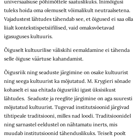
universaalsuse põhimõttele saatuslikuks. Inimõigusi
tuleks hoida oma olemuselt võimalikult neutraalsetena.
Vajadustest lähtudes tähendab see, et õigused ei saa olla
liialt kontekstispetsiifilised, vaid omaksvõetavad
igasuguses kultuuris.
Õiguselt kultuurilise väliskihi eemaldamine ei tähenda
selle õiguse väärtuse kahandamist.
Õigusriik ning seaduste järgimine on osake kultuurist
ning seega kultuurist ka mõjutatud. M. Krygieri sõnade
kohaselt ei saa ehitada õigusriiki igast üksisikust
lähtudes. Seaduste ja reeglite järgimine on aga suuresti
mõjutatud kultuurist. Tugevad institutsioonid järgivad
tihtipeale traditsiooni, milles nad loodi. Traditsioonidel
ning sarnastel eeldustel on nähtamatu inerts, mis
muudab institutsioonid tähenduslikuks. Teiselt poolt