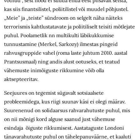
võtnud”, sest nood ei suuda enda eest piisavalt seista,
kas siis finantsilistel, poliitilistel või muudel põhjustel.
„Meie” ja „teiste” sündroom on selgelt näha näiteks
terrorismis kahtlustatavate ja poliitiliselt teisiti mõtlejate
puhul. Poolametlik nn multikulti läbikukkumise
tunnustamine (Merkel, Sarkozy) ilmestas pingeid
rahvusgruppide vahel (roma laste juhtum 2010. aastal
Prantsusmaal) ning andis alust ootuseks, et teatud
vähemuste inimõiguste rikkumine võib olla
aktsepteeritav.
Seejuures on tegemist sügavalt sotsiaal­sete
probleemidega, kus riigi suunav käsi ei olegi määrav.
Suurenenud on solidaarsus rahvarahutuste puhul, mis
on nii mõnigi kord alguse saanud just vähemuse
esindaja õiguste rikkumisest. Aastataguste Londoni
tänavarahutuste puhul on tähelepanuväärne, et kaaluti