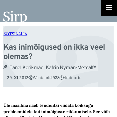
Ka
Liigu
sisu
juurde
SOTSIAALIA
Kas inimõigused on ikka veel
olemas?
Tanel Kerikmäe, Katrin Nyman-Metcalf*
29. XI 2012
Vaatamisi
928
4
minutit
Üle maailma näeb tendentsi viidata kõiksugu
probleemidele kui inimõiguste rikkumisele. See võib