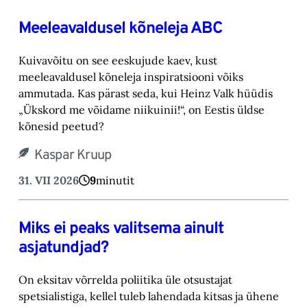
Meeleavaldusel kõneleja ABC
Kuivavõitu on see eeskujude kaev, kust
meeleavaldusel kõneleja inspiratsiooni võiks
ammutada. Kas pärast seda, kui Heinz Valk hüüdis
„Ükskord me võidame niikuinii!“, on Eestis üldse
kõnesid peetud?
Kaspar Kruup
31. VII 2026
9
minutit
Miks ei peaks valitsema ainult
asjatundjad?
On eksitav võrrelda poliitika üle otsustajat
spetsialistiga, kellel tuleb lahendada kitsas ja ühene