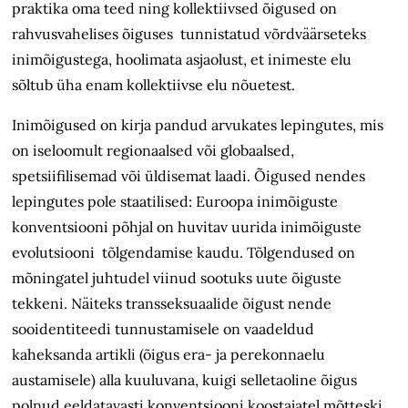
praktika oma teed ning kollektiivsed õigused on
rahvusvahelises õiguses tunnistatud võrdväärseteks
inimõigustega, hoolimata asjaolust, et inimeste elu
sõltub üha enam kollektiivse elu nõuetest.
Inimõigused on kirja pandud arvukates lepingutes, mis
on iseloomult regionaalsed või globaalsed,
spetsiifilisemad või üldisemat laadi. Õigused nendes
lepingutes pole staatilised: Euroopa inimõiguste
konventsiooni põhjal on huvitav uurida inimõiguste
evolutsiooni tõlgendamise kaudu. Tõlgendused on
mõningatel juhtudel viinud sootuks uute õiguste
tekkeni. Näiteks transseksuaalide õigust nende
sooidentiteedi tunnustamisele on vaadeldud
kaheksanda artikli (õigus era- ja perekonnaelu
austamisele) alla kuuluvana, kuigi selletaoline õigus
polnud eeldatavasti konventsiooni koostajatel mõtteski.