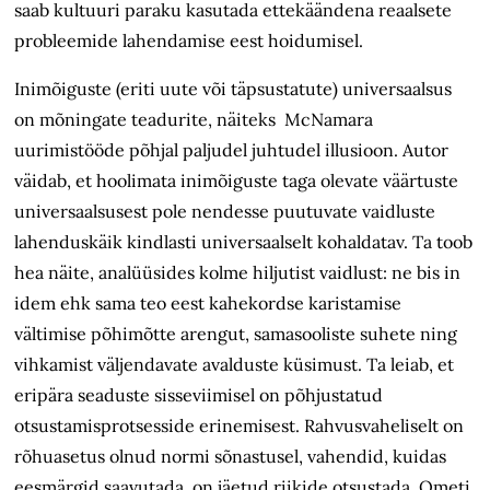
saab kultuuri paraku kasutada ettekäändena reaalsete
probleemide lahendamise eest hoidumisel.
Inimõiguste (eriti uute või täpsustatute) universaalsus
on mõningate teadurite, näiteks McNamara
uurimistööde põhjal paljudel juhtudel illusioon. Autor
väidab, et hoolimata inimõiguste taga olevate väärtuste
universaal­susest pole nendesse puutuvate vaidluste
lahenduskäik kindlasti universaalselt kohaldatav. Ta toob
hea näite, analüüsides kolme hiljutist vaidlust: ne bis in
idem ehk sama teo eest kahekordse karistamise
vältimise põhimõtte arengut, samasooliste suhete ning
vihkamist väljendavate avalduste küsimust. Ta leiab, et
eripära seaduste sisseviimisel on põhjustatud
otsustamisprotsesside erinemisest. Rahvusvaheliselt on
rõhuasetus olnud normi sõnastusel, vahendid, kuidas
eesmärgid saavutada, on jäetud riikide otsustada. Ometi