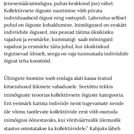
(enesemääramisõigus, puhas keskkond jne) vahel.
Kollektiivsete õiguste nautimine võib piirata
individuaalseid õigusi ning vastupidi. Lahendus sellisel
puhul on õiguste kohaldumine. Inimõigused on eeskätt
indiviidide õigused, mis peavad täitma üksikisiku
vajadusi ja eesmärke; kummatigi saab mõningaid
vajadusi ja eesmärke täita juhul, kui üksikisikud
tegutsevad ühiselt, seega on vaja tunnustada indiviidide
õigust teha koostööd.
Ühingute loomine toob endaga alati kaasa teatud
kitsendused liikmete vabadusele. Seetõttu tekkis
inimõiguste teoorias kollektiivsete õiguste kategooria.
Ent eesmärk kaitsta indiviide neist tugevamate nende
üle võimu taotlevate kollektiivide eest võib osutuda
inimõigusi õõnestavaks, kui võrdväärtuslik ülemuslik
staatus omistatakse ka kollektiividele.” Kahjuks läheb