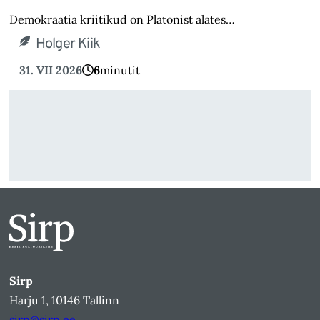
Demokraatia kriitikud on Platonist alates…
Holger Kiik
31. VII 2026
6
minutit
Sirp
Harju 1, 10146 Tallinn
sirp@sirp.ee