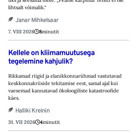
lihtsalt võimalik.“‎
Janar Mihkelsaar
7. VIII 2026
8
minutit
Kellele on kliimamuutusega
tegelemine kahjulik?
Rikkamad riigid ja elanikkonnarühmad vastutavad
keskkonnakriiside tekitamise eest, samal ajal kui
vaesemad kannatavad ökoloogiliste katastroofide
käes.
Halliki Kreinin
31. VII 2026
4
minutit