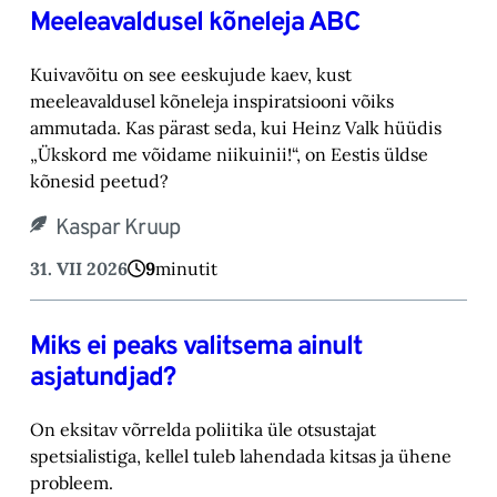
Meeleavaldusel kõneleja ABC
Kuivavõitu on see eeskujude kaev, kust
meeleavaldusel kõneleja inspiratsiooni võiks
ammutada. Kas pärast seda, kui Heinz Valk hüüdis
„Ükskord me võidame niikuinii!“, on Eestis üldse
kõnesid peetud?
Kaspar Kruup
31. VII 2026
9
minutit
Miks ei peaks valitsema ainult
asjatundjad?
On eksitav võrrelda poliitika üle otsustajat
spetsialistiga, kellel tuleb lahendada kitsas ja ühene
probleem.