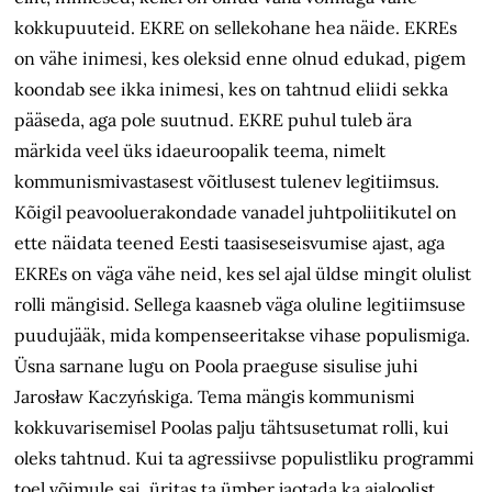
kokkupuuteid. EKRE on sellekohane hea näide. EKREs
on vähe inimesi, kes oleksid enne olnud edukad, pigem
koondab see ikka inimesi, kes on tahtnud eliidi sekka
pääseda, aga pole suutnud. EKRE puhul tuleb ära
märkida veel üks idaeuroopalik teema, nimelt
kommunismivastasest võitlusest tulenev legitiimsus.
Kõigil peavooluerakondade vanadel juhtpoliitikutel on
ette näidata teened Eesti taasiseseisvumise ajast, aga
EKREs on väga vähe neid, kes sel ajal üldse mingit olulist
rolli mängisid. Sellega kaasneb väga oluline legitiimsuse
puudujääk, mida kompenseeritakse vihase populismiga.
Üsna sarnane lugu on Poola praeguse sisulise juhi
Jarosław Kaczyńskiga. Tema mängis kommunismi
kokkuvarisemisel Poolas palju tähtsusetumat rolli, kui
oleks tahtnud. Kui ta agressiivse populistliku programmi
toel võimule sai, üritas ta ümber jaotada ka ajaloolist