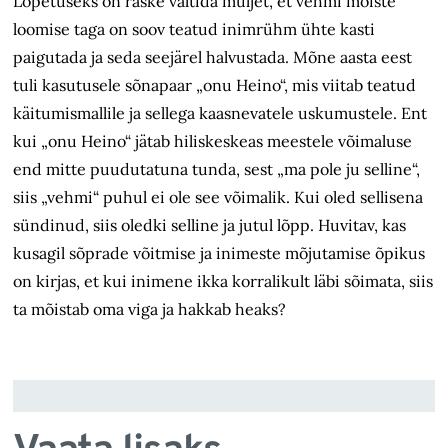
Lõpetuseks on raske vältida muljet, et vehmi mõiste
loomise taga on soov teatud inimrühm ühte kasti
paigutada ja seda seejärel halvustada. Mõne aasta eest
tuli kasutusele sõnapaar „onu Heino“, mis viitab teatud
käitumismallile ja sellega kaasnevatele uskumustele. Ent
kui „onu Heino“ jätab hiliskeskeas meestele võimaluse
end mitte puudutatuna tunda, sest „ma pole ju selline“,
siis „vehmi“ puhul ei ole see võimalik. Kui oled sellisena
sündinud, siis oledki selline ja jutul lõpp. Huvitav, kas
kusagil sõprade võitmise ja inimeste mõjutamise õpikus
on kirjas, et kui inimene ikka korralikult läbi sõimata, siis
ta mõistab oma viga ja hakkab heaks?