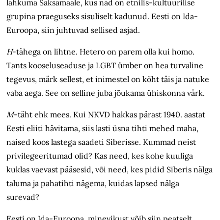
lahkuma Saksamaale, kus nad on etnilis-kultuurilise
grupina praeguseks sisuliselt kadunud. Eesti on Ida-
Euroopa, siin juhtuvad sellised asjad.
H
-tähega on lihtne. Hetero on parem olla kui homo.
Tants kooseluseaduse ja LGBT ümber on hea turvaline
tegevus, märk sellest, et inimestel on kõht täis ja natuke
vaba aega. See on selline juba jõukama ühiskonna värk.
M
-täht ehk mees. Kui NKVD hakkas pärast 1940. aastat
Eesti eliiti hävitama, siis lasti üsna tihti mehed maha,
naised koos lastega saadeti Siberisse. Kummad neist
privilegeeritumad olid? Kas need, kes kohe kuuliga
kuklas vaevast pääsesid, või need, kes pidid Siberis nälga
taluma ja pahatihti nägema, kuidas lapsed nälga
surevad?
Eesti on Ida-Euroopa, minevikust võib siin peatselt