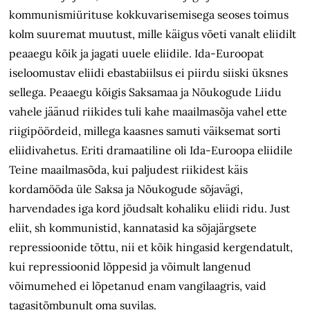
kommunismiürituse kokkuvarisemisega seoses toimus
kolm suuremat muutust, mille käigus võeti vanalt eliidilt
peaaegu kõik ja jagati uuele eliidile. Ida-Euroopat
iseloomustav eliidi ebastabiilsus ei piirdu siiski üksnes
sellega. Peaaegu kõigis Saksamaa ja Nõukogude Liidu
vahele jäänud riikides tuli kahe maailmasõja vahel ette
riigipöördeid, millega kaasnes samuti väiksemat sorti
eliidivahetus. Eriti dramaatiline oli Ida-Euroopa eliidile
Teine maailmasõda, kui paljudest riikidest käis
kordamööda üle Saksa ja Nõukogude sõjavägi,
harvendades iga kord jõudsalt kohaliku eliidi ridu. Just
eliit, sh kommunistid, kannatasid ka sõjajärgsete
repressioonide tõttu, nii et kõik hingasid kergendatult,
kui repressioonid lõppesid ja võimult langenud
võimumehed ei lõpetanud enam vangilaagris, vaid
tagasitõmbunult oma suvilas.