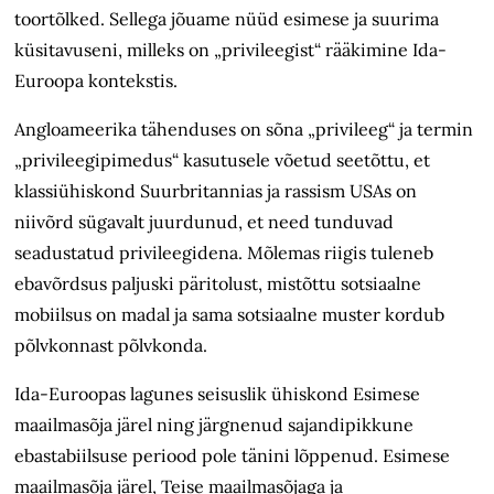
toortõlked. Sellega jõuame nüüd esimese ja suurima
küsitavuseni, milleks on „privileegist“ rääkimine Ida-
Euroopa kontekstis.
Angloameerika tähenduses on sõna „privileeg“ ja termin
„privileegipimedus“ kasutusele võetud seetõttu, et
klassiühiskond Suurbritannias ja rassism USAs on
niivõrd sügavalt juurdunud, et need tunduvad
seadustatud privileegidena. Mõlemas riigis tuleneb
ebavõrdsus paljuski päritolust, mistõttu sotsiaalne
mobiilsus on madal ja sama sotsiaalne muster kordub
põlvkonnast põlvkonda.
Ida-Euroopas lagunes seisuslik ühiskond Esimese
maailmasõja järel ning järgnenud sajandipikkune
ebastabiilsuse periood pole tänini lõppenud. Esimese
maailmasõja järel, Teise maailmasõjaga ja