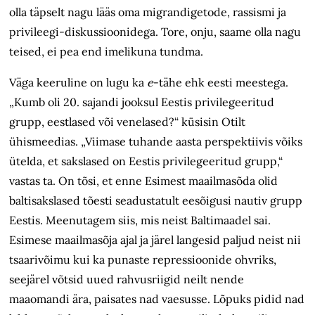
olla täpselt nagu lääs oma migrandigetode, rassismi ja
privileegi-diskussioonidega. Tore, onju, saame olla nagu
teised, ei pea end imelikuna tundma.
Väga keeruline on lugu ka
e
-tähe ehk eesti meestega.
„Kumb oli 20. sajandi jooksul Eestis privilegeeritud
grupp, eestlased või venelased?“ küsisin Otilt
ühismeedias. „Viimase tuhande aasta perspektiivis võiks
ütelda, et sakslased on Eestis privilegeeritud grupp,“
vastas ta. On tõsi, et enne Esimest maailmasõda olid
baltisakslased tõesti seadustatult eesõigusi nautiv grupp
Eestis. Meenutagem siis, mis neist Baltimaadel sai.
Esimese maailmasõja ajal ja järel langesid paljud neist nii
tsaarivõimu kui ka punaste repressioonide ohvriks,
seejärel võtsid uued rahvusriigid neilt nende
maaomandi ära, paisates nad vaesusse. Lõpuks pidid nad