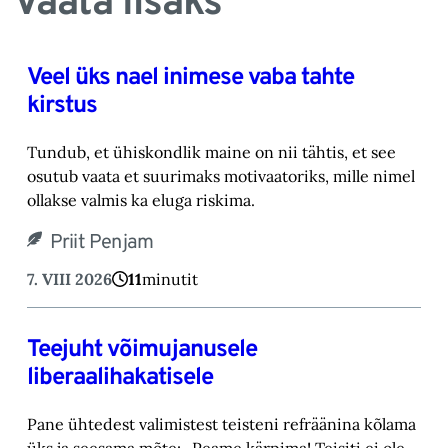
Vaata lisaks
Veel üks nael inimese vaba tahte
kirstus
Tundub, et ühiskondlik maine on nii tähtis, et see
osutub vaata et suurimaks motivaatoriks, ‎mille nimel
ollakse valmis ka eluga riskima.‎
Priit Penjam
7. VIII 2026
11
minutit
Teejuht võimujanusele
liberaalihakatisele
Pane ühtedest valimistest teisteni refräänina kõlama
üks ja seesama mõte: „Peame kärpima! ‎Teisiti ei ole