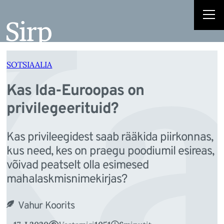
Ka
Liigu
sisu
juurde
SOTSIAALIA
Kas Ida-Euroopas on
privilegeerituid?
Kas privileegidest saab rääkida piirkonnas,
kus need, kes on praegu poodiumil esireas,
võivad peatselt olla esimesed
mahalaskmisnimekirjas?
Vahur Koorits