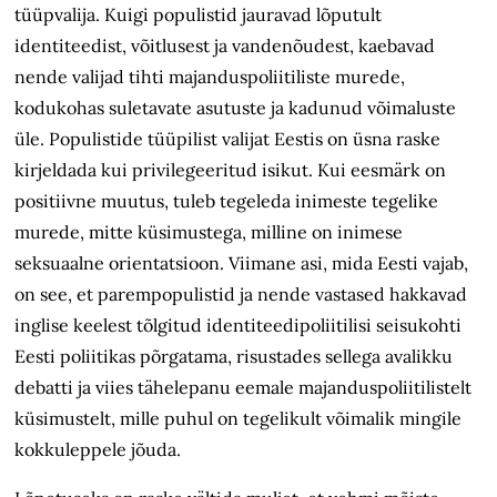
tüüpvalija. Kuigi populistid jauravad lõputult
identiteedist, võitlusest ja vandenõudest, kaebavad
nende valijad tihti majanduspoliitiliste murede,
kodukohas suletavate asutuste ja kadunud võimaluste
üle. Populistide tüüpilist valijat Eestis on üsna raske
kirjeldada kui privilegeeritud isikut. Kui eesmärk on
positiivne muutus, tuleb tegeleda inimeste tegelike
murede, mitte küsimustega, milline on inimese
seksuaalne orientatsioon. Viimane asi, mida Eesti vajab,
on see, et parempopulistid ja nende vastased hakkavad
inglise keelest tõlgitud identiteedipoliitilisi seisukohti
Eesti poliitikas põrgatama, risustades sellega avalikku
debatti ja viies tähelepanu eemale majanduspoliitilistelt
küsimustelt, mille puhul on tegelikult võimalik mingile
kokkuleppele jõuda.