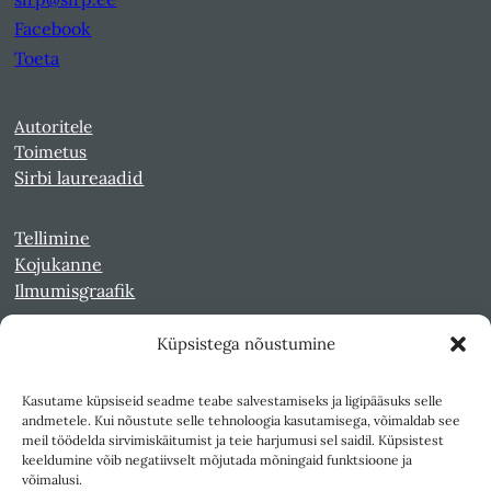
Facebook
Toeta
Autoritele
Toimetus
Sirbi laureaadid
Tellimine
Kojukanne
Ilmumisgraafik
Küpsistega nõustumine
Veebiarhiiv
Sirp pdf-failidena Digaris
Kasutame küpsiseid seadme teabe salvestamiseks ja ligipääsuks selle
Kultuurileht 1994-1997
andmetele. Kui nõustute selle tehnoloogia kasutamisega, võimaldab see
Reede 1989-1990
meil töödelda sirvimiskäitumist ja teie harjumusi sel saidil. Küpsistest
Sirp ja Vasar 1940-1989
keeldumine võib negatiivselt mõjutada mõningaid funktsioone ja
võimalusi.