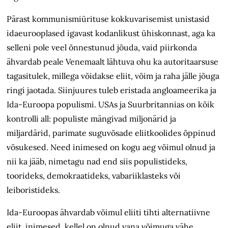
Pärast kommunismiürituse kokkuvarisemist unistasid
idaeurooplased igavast kodanlikust ühiskonnast, aga ka
selleni pole veel õnnestunud jõuda, vaid piirkonda
ähvardab peale Venemaalt lähtuva ohu ka autoritaarsuse
tagasitulek, millega võidakse eliit, võim ja raha jälle jõuga
ringi jaotada. Siinjuures tuleb eristada angloameerika ja
Ida-Euroopa populismi. USAs ja Suurbritannias on kõik
kontrolli all: populiste mängivad miljonärid ja
miljardärid, parimate suguvõsade eliitkoolides õppinud
võsukesed. Need inimesed on kogu aeg võimul olnud ja
nii ka jääb, nimetagu nad end siis populistideks,
toorideks, demokraatideks, vabariiklasteks või
leiboristideks.
Ida-Euroopas ähvardab võimul eliiti tihti alternatiivne
eliit, inimesed, kellel on olnud vana võimuga vähe