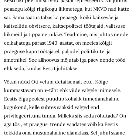
Eesti okupeerimist 1940. aastal represseeris. Nii juhtus
peaaegu kõigi riigikogu liikmetega, kui NKVD nad kätte
sai. Sama saatus tabas ka peaaegu kõiki kaitseväe ja
kaitseliidu ohvitsere, kaitsepolitsei töötajaid, valitsuse
liikmeid ja tippametnikke. Teadmine, mis juhtus nende
eelkäijatega pärast 1940. aastat, on meeles kõigil
praeguse kapo töötajatel, paljudel poliitikutel ja
ametnikel. See allhoovus mõjutab iga päev nende tööd
ehk seda, kuidas Eestit juhitakse.
Võtan nüüd Oti vehmi detailsemalt ette. Kõige
kummastavam on
v
-täht ehk viide valgele inimesele.
Eestis õigupoolest puudub kohalik tumedanahaline
kogukond, kelle suhtes saaksid valged end
privilegeerituna tunda. Milleks siis seda rõhutada? On
aga tõsi, et praegusi trende vaadates võib ka Eestis
tekkida oma mustanahaline alamklass. Sel juhul saame