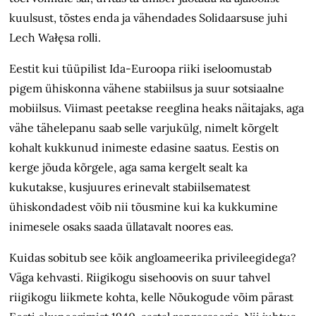
kuulsust, tõstes enda ja vähendades Solidaarsuse juhi
Lech Wałęsa rolli.
Eestit kui tüüpilist Ida-Euroopa riiki iseloomustab
pigem ühiskonna vähene stabiilsus ja suur sotsiaalne
mobiilsus. Viimast peetakse reeglina heaks näitajaks, aga
vähe tähelepanu saab selle varjukülg, nimelt kõrgelt
kohalt kukkunud inimeste edasine saatus. Eestis on
kerge jõuda kõrgele, aga sama kergelt sealt ka
kukutakse, kusjuures erinevalt stabiilsematest
ühiskondadest võib nii tõusmine kui ka kukkumine
inimesele osaks saada üllatavalt noores eas.
Kuidas sobitub see kõik angloameerika privileegidega?
Väga kehvasti. Riigikogu sisehoovis on suur tahvel
riigikogu liikmete kohta, kelle Nõukogude võim pärast