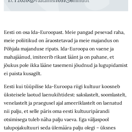
17. I 2020
Vaatamisi
1051
6
minutit
Eesti on osa Ida-Euroopast. Meie pangad pesevad raha,
meie poliitikud on äraostetavad ja meie majandus on
Põhjala majanduse ripats. Ida-Euroopa on vaene ja
mahajäänud, imiteerib rikast läänt ja on pahane, et
jõukus pole ikka lääne tasemeni jõudnud ja lugupidamist
ei paista kusagilt.
Eesti kui tüüpilise Ida-Euroopa riigi kultuur koosneb
üksteisele laotud laenu­kihtidest: sakslastelt, soomlastelt,
venelastelt ja praegusel ajal ameeriklastelt on laenatud
nii palju, et selle päris oma eesti kultuuripärandi
otsimisega tuleb näha palju vaeva. Ega väljaspool
talupojakultuuri seda ülemäära palju olegi – üksnes