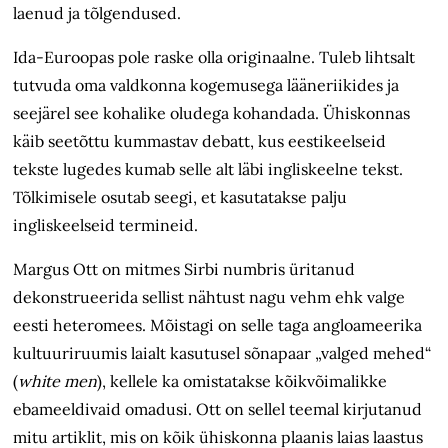
laenud ja tõlgendused.
Ida-Euroopas pole raske olla originaalne. Tuleb lihtsalt
tutvuda oma valdkonna kogemusega lääneriikides ja
seejärel see kohalike oludega kohandada. Ühiskonnas
käib seetõttu kummastav debatt, kus eestikeelseid
tekste lugedes kumab selle alt läbi ingliskeelne tekst.
Tõlkimisele osutab seegi, et kasutatakse palju
ingliskeelseid termineid.
Margus Ott on mitmes Sirbi numbris üritanud
dekonstrueerida sellist nähtust nagu vehm ehk valge
eesti heteromees. Mõistagi on selle taga angloameerika
kultuuriruumis laialt kasutusel sõnapaar „valged mehed“
(
white men
), kellele ka omistatakse kõikvõimalikke
ebameeldivaid omadusi. Ott on sellel teemal kirjutanud
mitu artiklit, mis on kõik ühiskonna plaanis laias laastus