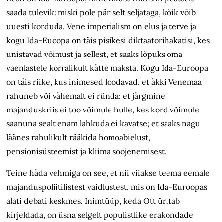
saada tulevik: miski pole päriselt seljataga, kõik võib
uuesti korduda. Vene imperialism on elus ja terve ja
kogu Ida-Euoopa on täis pisikesi diktaatorihakatisi, kes
unistavad võimust ja sellest, et saaks lõpuks oma
vaenlastele korralikult kätte maksta. Kogu Ida-Euroopa
on täis riike, kus inimesed loodavad, et äkki Venemaa
rahuneb või vähemalt ei ründa; et järgmine
majanduskriis ei too võimule hulle, kes kord võimule
saanuna sealt enam lahkuda ei kavatse; et saaks nagu
läänes rahulikult rääkida homoabielust,
pensionisüsteemist ja kliima soojenemisest.
Teine häda vehmiga on see, et nii viiakse teema eemale
majanduspoliitilistest vaidlustest, mis on Ida-Euroopas
alati debati keskmes. Inimtüüp, keda Ott üritab
kirjeldada, on üsna selgelt populistlike erakondade