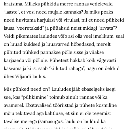
kratsima. Milleks pühkida merre rannas vedelevaid
“laaste”, et vesi need mujale kannaks? Ja miks peaks
need huvitama harjulasi või virulasi, nii et need pühkeid
lausa “veeretaksid” ja püüaksid neist midagi “arvata”?
Veidi pikemates lauludes võib asi olla veel imelikum: seal
on luuad kuldsed ja luuavarred hõbedased, merelt
pühitud pühked pannakse põlle sisse ja viiakse
karjaaeda või põllule. Pühetest hakkab kõik vägevasti
kasvama ja kirst saab “kiilutud rahaga”, nagu on öeldud
ühes Viljandi laulus.
Mis pühked need on? Lauludes jääb ebaselgeks isegi
see, kas “pühkimine” toimub ainult rannas või ka
avamerel. Ebatavalised tööriistad ja pühete kosmiline
mõju tekitavad aga kahtluse, et siin ei ole tegemist
tavalise merega (samasugust laulu on lauldud ka