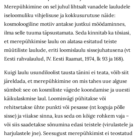
Merepühkimine on sel juhul lihtsalt vanadele lauludele
iseloomuliku vihjelisuse ja kokkusurutuse näide:
kosmoloogiline motiiv antakse justkui möödaminnes,
ilma selle tuuma täpsustamata. Seda kinnitab ka tõsiasi,
et merepühkimise laulu on alatasa esitatud teiste
müütiliste laulude, eriti loomislaulu sissejuhatusena (vt
Eesti rahvalaulud, IV. Eesti Raamat, 1974, lk 93 ja 168).
Kuigi laulu usundiloolist tausta tänini ei teata, võib siit
järeldada, et merepühkimine on mis tahes uue alguse
sümbol: see on kosmiliste vägede koondamise ja uuesti
käikulaskmise laul. Loomisvägi pühitakse või
rehitsetakse ühte punkti või pesasse (nt koguja põlle
sisse) ja viiakse sinna, kus seda on kõige rohkem vaja –
või siis saadetakse sõnumina edasi teistele (virulastele ja
harjulastele jne). Seesugust merepühkimist ei teostatud