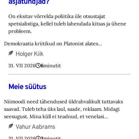
asjatundjad?
On eksitav võrrelda poliitika üle otsustajat
spetsialistiga, kellel tuleb lahendada kitsas ja ühene
probleem.
Demokraatia kriitikud on Platonist alates…
Holger Kiik
31. VII 2026
6
minutit
Meie süütus
Niimoodi need tähendused üldrahvalikult tuttavaks
saavad. Tuleb teha üks laul, saade, reklaam. Midagi
seesugust. Mina küll ei teadnud, et venelasi…
Vahur Aabrams
31. VII 2026
3
minutit