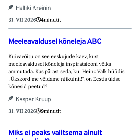
Halliki Kreinin
31. VII 2026
4
minutit
Meeleavaldusel kõneleja ABC
Kuivavõitu on see eeskujude kaev, kust
meeleavaldusel kõneleja inspiratsiooni võiks
ammutada. Kas pärast seda, kui Heinz Valk hüüdis
„Ükskord me võidame niikuinii!“, on Eestis üldse
kõnesid peetud?
Kaspar Kruup
31. VII 2026
9
minutit
Miks ei peaks valitsema ainult