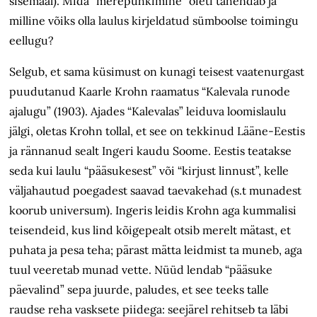
sisemaal). Mida “merepühkimine” õieti tähendab ja
milline võiks olla laulus kirjeldatud sümboolse toimingu
eellugu?
Selgub, et sama küsimust on kunagi teisest vaatenurgast
puudutanud Kaarle Krohn raamatus “Kalevala runode
ajalugu” (1903). Ajades “Kalevalas” leiduva loomislaulu
jälgi, oletas Krohn tollal, et see on tekkinud Lääne-Eestis
ja rännanud sealt Ingeri kaudu Soome. Eestis teatakse
seda kui laulu “pääsukesest” või “kirjust linnust”, kelle
väljahautud poegadest saavad taevakehad (s.t munadest
koorub universum). Ingeris leidis Krohn aga kummalisi
teisendeid, kus lind kõigepealt otsib merelt mätast, et
puhata ja pesa teha; pärast mätta leidmist ta muneb, aga
tuul veeretab munad vette. Nüüd lendab “pääsuke
päevalind” sepa juurde, paludes, et see teeks talle
raudse reha vasksete piidega: seejärel rehitseb ta läbi