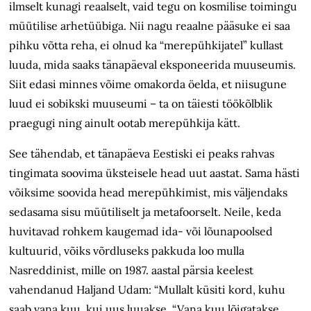
ilmselt kunagi reaalselt, vaid tegu on kosmilise toimingu
müütilise arhetüübiga. Nii nagu reaalne pääsuke ei saa
pihku võtta reha, ei olnud ka “merepühkijatel” kullast
luuda, mida saaks tänapäeval eksponeerida muuseumis.
Siit edasi minnes võime omakorda öelda, et niisugune
luud ei sobikski muuseumi – ta on täiesti töökõlblik
praegugi ning ainult ootab merepühkija kätt.
See tähendab, et tänapäeva Eestiski ei peaks rahvas
tingimata soovima üksteisele head uut aastat. Sama hästi
võiksime soovida head merepühkimist, mis väljendaks
sedasama sisu müütiliselt ja metafoorselt. Neile, keda
huvitavad rohkem kaugemad ida- või lõunapoolsed
kultuurid, võiks võrdluseks pakkuda loo mulla
Nasreddinist, mille on 1987. aastal pärsia keelest
vahendanud Haljand Udam: “Mullalt küsiti kord, kuhu
saab vana kuu, kui uus luuakse. “Vana kuu lõigatakse