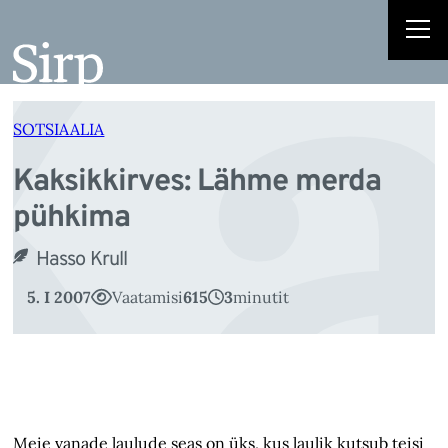
Ka
Liigu
sisu
juurde
SOTSIAALIA
Kaksikkirves: Lähme merda
pühkima
Hasso Krull
5. I 2007
Vaatamisi
615
3
minutit
Meie vanade laulude seas on üks, kus laulik kutsub teisi