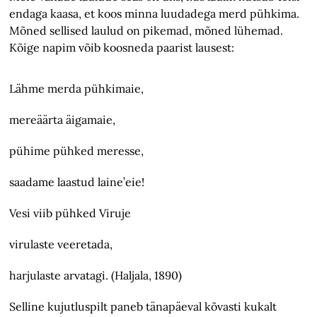
endaga kaasa, et koos minna luudadega merd pühkima.
Mõned sellised laulud on pikemad, mõned lühemad.
Kõige napim võib koosneda paarist lausest:
Lähme merda pühkimaie,
mereäärta äigamaie,
pühime pühked meresse,
saadame laastud laine’eie!
Vesi viib pühked Viruje
virulaste veeretada,
harjulaste arvatagi. (Haljala, 1890)
Selline kujutluspilt paneb tänapäeval kõvasti kukalt