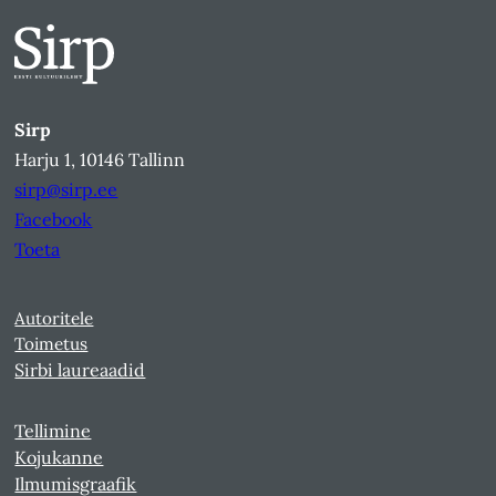
Sirp
Harju 1, 10146 Tallinn
sirp@sirp.ee
Facebook
Toeta
Autoritele
Toimetus
Sirbi laureaadid
Tellimine
Kojukanne
Ilmumisgraafik