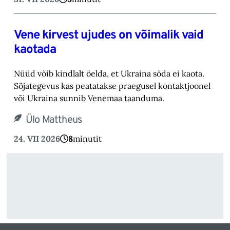
Vene kirvest ujudes on võimalik vaid
kaotada
Nüüd võib kindlalt öelda, et Ukraina sõda ei kaota.
Sõjategevus kas peatatakse praegusel kontaktjoonel
või Ukraina sunnib Venemaa taanduma.
Ülo Mattheus
24. VII 2026
8
minutit