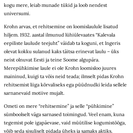
kogu mere, leiab munade tükid ja loob nendest
universumi.
Krohn arvas, et rehitsemine on loomislaulule lisatud
hiljem. 1932. aastal ilmunud lühiülevaates “Kalevala
eepiliste laulude teejuht” väidab ta koguni, et Ingeris
olevat kokku sulanud kaks täitsa erinevat laulu – üks
neist olnuvat Eesti ja teine Soome algupära.
Merepühkimise laule ei ole Krohn loomisloo juures
maininud, kuigi ta võis neid teada; ilmselt pidas Krohn
rehitsemist liiga kõrvaliseks ega püüdnudki leida sellele
sarnanevaid motiive mujalt.
Ometi on mere “rehitsemine” ja selle “pühkimine”
sümboolselt väga sarnased toimingud. Veel enam, kuna
tegemist pole igapäevase, vaid müütilise kogumistööga,
võib seda sisuliselt pidada üheks ja samaks aktiks.