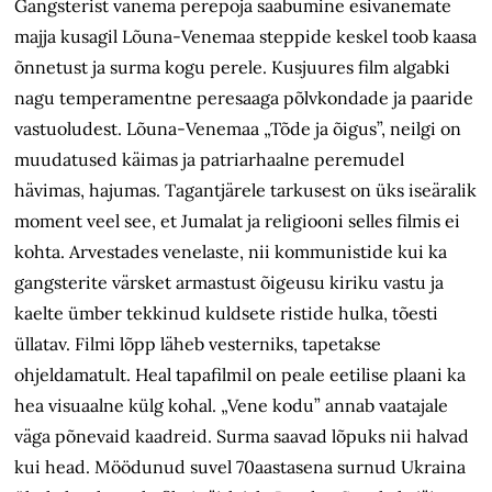
Gangsterist vanema perepoja saabumine esivanemate
majja kusagil Lõuna-Venemaa steppide keskel toob kaasa
õnnetust ja surma kogu perele. Kusjuures film algabki
nagu temperamentne peresaaga põlvkondade ja paaride
vastuoludest. Lõuna-Venemaa „Tõde ja õigus”, neilgi on
muudatused käimas ja patriarhaalne peremudel
hävimas, hajumas. Tagantjärele tarkusest on üks iseäralik
moment veel see, et Jumalat ja religiooni selles filmis ei
kohta. Arvestades venelaste, nii kommunistide kui ka
gangsterite värsket armastust õigeusu kiriku vastu ja
kaelte ümber tekkinud kuldsete ristide hulka, tõesti
üllatav. Filmi lõpp läheb vesterniks, tapetakse
ohjeldamatult. Heal tapafilmil on peale eetilise plaani ka
hea visuaalne külg kohal. „Vene kodu” annab vaatajale
väga põnevaid kaadreid. Surma saavad lõpuks nii halvad
kui head. Möödunud suvel 70aastasena surnud Ukraina