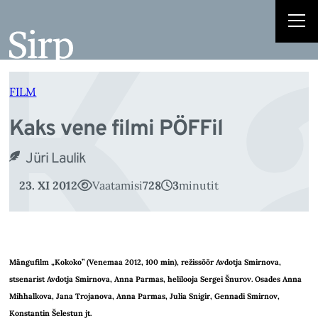
K
Liigu
sisu
juurde
FILM
Kaks vene filmi PÖFFil
Jüri Laulik
23. XI 2012
Vaatamisi
728
3
minutit
Mängufilm „Kokoko” (Venemaa 2012, 100 min), režissöör Avdotja Smirnova,
stsenarist Avdotja Smirnova, Anna Parmas, helilooja Sergei Šnurov. Osades Anna
Mihhalkova, Jana Trojanova, Anna Parmas, Julia Snigir, Gennadi Smirnov,
Konstantin Šelestun jt.