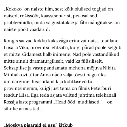
„Kokoko” on naiste film, sest kõik olulised tegijad on
naised, režissöör, kaasstsenarist, peaosalised,
probleemidki, mida valgustatakse ja läbi mängitakse, on
naiste poolt vaadatud.
Rongis saavad kokku kaks väga erinevat naist, teadlane
Liisa ja Vika, provintsi lehtsaba, kuigi pärastpoole selgub,
et mitte südamest halb inimene. Nad pole vastandlikud
mitte ainult dramaturgiliselt, vaid ka füüsiliselt.
Seksapiilse ja vastupandamatu mehena mõjuva Nikita
Mihhalkovi tütar Anna näeb välja tõesti nagu üks
ümmargune, heasüdamlik ja kohtlasevõitu
provintsimemm, kuigi just tema on filmis Peterburi
teadur Liisa. Ega teda asjata valitud juhtima telekanali
Rossija lasteprogrammi „Head ööd, mudilased!” – on
sihuke armas tädi.
„Moskva pisaraid ei usu” jätkub