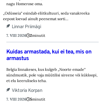
nagu Homerose oma.‎
„Odüsseia“ esindab eliitkultuuri, seda vanakreeka
eepost loevad ainult peenemat sorti…
Linnar Priimägi
7. VIII 2026
2
minutit
Kuidas armastada, kui ei tea, mis on
armastus
Belgia linnakeses, kus kulgeb „Noorte emade“
sündmustik, pole vaja müütilisi sireene või kük‎loopi,
et elu keeruliseks teha. ‎
Viktoria Korpan
7. VIII 2026
5
minutit