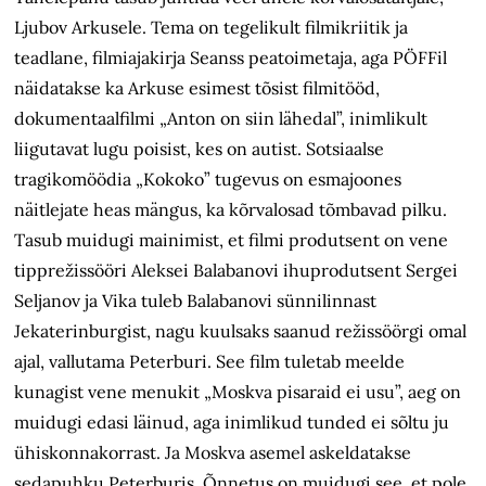
Ljubov Arkusele. Tema on tegelikult filmikriitik ja
teadlane, filmiajakirja Seanss peatoimetaja, aga PÖFFil
näidatakse ka Arkuse esimest tõsist filmitööd,
dokumentaalfilmi „Anton on siin lähedal”, inimlikult
liigutavat lugu poisist, kes on autist. Sotsiaalse
tragikomöödia „Kokoko” tugevus on esmajoones
näitlejate heas mängus, ka kõrvalosad tõmbavad pilku.
Tasub muidugi mainimist, et filmi produtsent on vene
tipprežissööri Aleksei Balabanovi ihuprodutsent Sergei
Seljanov ja Vika tuleb Balabanovi sünnilinnast
Jekaterinburgist, nagu kuulsaks saanud režissöörgi omal
ajal, vallutama Peterburi. See film tuletab meelde
kunagist vene menukit „Moskva pisaraid ei usu”, aeg on
muidugi edasi läinud, aga inimlikud tunded ei sõltu ju
ühiskonnakorrast. Ja Moskva asemel askeldatakse
sedapuhku Peterburis. Õnnetus on muidugi see, et pole