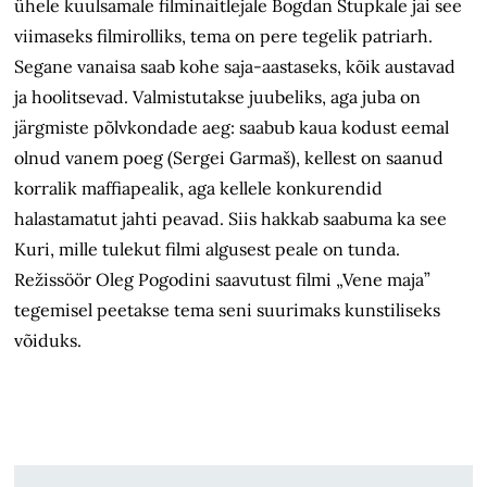
ühele kuulsamale filminäitlejale Bogdan Stupkale jäi see
viimaseks filmirolliks, tema on pere tegelik patriarh.
Segane vanaisa saab kohe saja-aastaseks, kõik austavad
ja hoolitsevad. Valmistutakse juubeliks, aga juba on
järgmiste põlvkondade aeg: saabub kaua kodust eemal
olnud vanem poeg (Sergei Garmaš), kellest on saanud
korralik maffiapealik, aga kellele konkurendid
halastamatut jahti peavad. Siis hakkab saabuma ka see
Kuri, mille tulekut filmi algusest peale on tunda.
Režissöör Oleg Pogodini saavutust filmi „Vene maja”
tegemisel peetakse tema seni suurimaks kunstiliseks
võiduks.