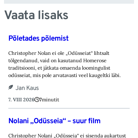
Vaata lisaks
Põletades põlemist
Christopher Nolan ei ole „Odüsseiat“ lihtsalt
tõlgendanud, vaid on kasutanud Homerose
tra‎ditsiooni, et jätkata omaenda loomingulist
odüsseiat, mis pole arvatavasti veel kaugeltki läbi.‎
Jan Kaus
7. VIII 2026
7
minutit
Nolani „Odüsseia“ – suur film
Christopher Nolani „Odüsseia“ ei sisenda aukartust