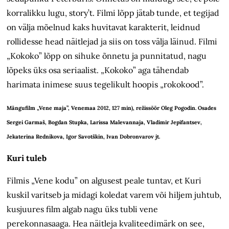
korralikku lugu, story’t. Filmi lõpp jätab tunde, et tegijad
on välja mõelnud kaks huvitavat karakterit, leidnud
rollidesse head näitlejad ja siis on toss välja läinud. Filmi
„Kokoko” lõpp on sihuke õnnetu ja punnitatud, nagu
lõpeks üks osa seriaalist. „Kokoko” aga tähendab
harimata inimese suus tegelikult hoopis „rokokood”.
Mängufilm „Vene maja”, Venemaa 2012, 127 min), režissöör Oleg Pogodin. Osades
Sergei Garmaš, Bogdan Stupka, Larissa Malevannaja, Vladimir Jepifantsev,
Jekaterina Rednikova, Igor Savotškin, Ivan Dobronvarov jt.
Kuri tuleb
Filmis „Vene kodu” on algusest peale tuntav, et Kuri
kuskil varitseb ja midagi koledat varem või hiljem juhtub,
kusjuures film algab nagu üks tubli vene
perekonnasaaga. Hea näitleja kvaliteedimärk on see,