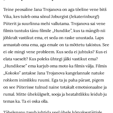
Teine peosaline Jana Trojanova on aga tõeline vene bitš
Vika, kes tuleb oma sõnul Joburgist (Jekaterinburg!)
Piiterit ja suurlinna mehi vallutama. Trojanova sai vene
filmis tuntuks tänu filmile „Hundike”, kus ta mängib nii
jõhkralt vastikut ema, et seda on raske unustada. Laps
armastab oma ema, aga emale on ta mõttetu takistus. See
ei ole mingi vene probleem. Kus seda ei juhtuks? Kus ei
elata vaeselt? Kus poleks ühtegi jälki vastikut ema?
„Hundikese” ema karjub oma moto ka filmis välja. Filmis
„Kokoko” antakse Jana Trojanova kangelannale natuke
rohkem inimlikku ruumi. Ega ta ju paha pärast, pigem
on see Piiterisse tulnud naine totakalt emotsionaalne ja
rumal. Mitte ühekülgselt, sooja ja heatahtlikku leidub ju
temas ka. Ta ei oska olla.
Tähelepanu tasub juhtida veel ühele kõrvalosatäitjale,