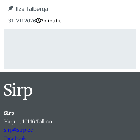
Ilze Tālberga
31. VII 2026
7
minutit
Sirp
Harju 1, 10146 Tallinn
sirp@sirp.ee
Facebook