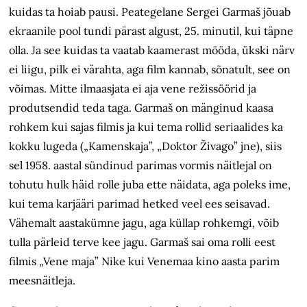
kuidas ta hoiab pausi. Peategelane Sergei Garmaš jõuab
ekraanile pool tundi pärast algust, 25. minutil, kui täpne
olla. Ja see kuidas ta vaatab kaamerast mööda, ükski närv
ei liigu, pilk ei värahta, aga film kannab, sõnatult, see on
võimas. Mitte ilmaasjata ei aja vene režissöörid ja
produtsendid teda taga. Garmaš on mänginud kaasa
rohkem kui sajas filmis ja kui tema rollid seriaalides ka
kokku lugeda („Kamenskaja”, „Doktor Živago” jne), siis
sel 1958. aastal sündinud parimas vormis näitlejal on
tohutu hulk häid rolle juba ette näidata, aga poleks ime,
kui tema karjääri parimad hetked veel ees seisavad.
Vähemalt aastakümne jagu, aga küllap rohkemgi, võib
tulla pärleid terve kee jagu. Garmaš sai oma rolli eest
filmis „Vene maja” Nike kui Venemaa kino aasta parim
meesnäitleja.