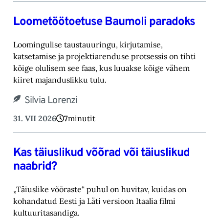
Loometöötoetuse Baumoli paradoks
Loomingulise taustauuringu, kirjutamise,
katsetamise ja projektiarenduse protsessis on tihti
kõige olulisem see faas, kus luuakse kõige vähem
kiiret majanduslikku tulu.
Silvia Lorenzi
31. VII 2026
7
minutit
Kas täiuslikud võõrad või täiuslikud
naabrid?
„Täiuslike võõraste“ puhul on huvitav, kuidas on
kohandatud Eesti ja Läti versioon Itaalia filmi
kultuuritasandiga.