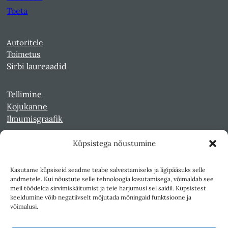
Toeta
Autoritele
Toimetus
Sirbi laureaadid
Tellimine
Kojukanne
Ilmumisgraafik
Küpsistega nõustumine
Veebiarhiiv
Sirp pdf-failidena Digaris
Kasutame küpsiseid seadme teabe salvestamiseks ja ligipääsuks selle
Kultuurileht 1994-1997
andmetele. Kui nõustute selle tehnoloogia kasutamisega, võimaldab see
Reede 1989-1990
meil töödelda sirvimiskäitumist ja teie harjumusi sel saidil. Küpsistest
Sirp ja Vasar 1940-1989
keeldumine võib negatiivselt mõjutada mõningaid funktsioone ja
võimalusi.
Ligipääsetavus