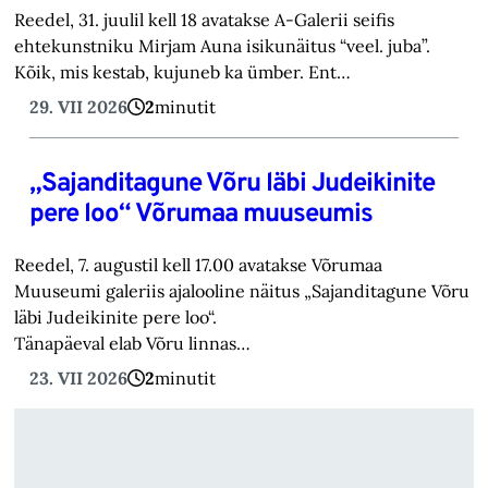
Reedel, 31. juulil kell 18 avatakse A-Galerii seifis
ehtekunstniku Mirjam Auna isikunäitus “veel. juba”.
Kõik, mis kestab, kujuneb ka ümber. Ent…
29. VII 2026
2
minutit
„Sajanditagune Võru läbi Judeikinite
pere loo“ Võrumaa muuseumis
Reedel, 7. augustil kell 17.00 avatakse Võrumaa
Muuseumi galeriis ajalooline näitus „Sajanditagune Võru
läbi Judeikinite pere loo“.
Tänapäeval elab Võru linnas…
23. VII 2026
2
minutit