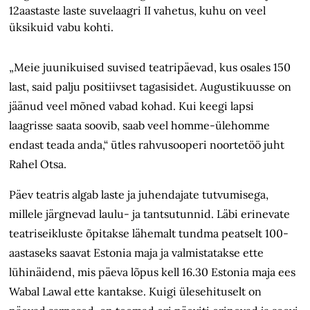
12aastaste laste suvelaagri II vahetus, kuhu on veel
üksikuid vabu kohti.
„Meie juunikuised suvised teatripäevad, kus osales 150
last, said palju positiivset tagasisidet. Augustikuusse on
jäänud veel mõned vabad kohad. Kui keegi lapsi
laagrisse saata soovib, saab veel homme-ülehomme
endast teada anda,“ ütles rahvusooperi noortetöö juht
Rahel Otsa.
Päev teatris algab laste ja juhendajate tutvumisega,
millele järgnevad laulu- ja tantsutunnid. Läbi erinevate
teatriseikluste õpitakse lähemalt tundma peatselt 100-
aastaseks saavat Estonia maja ja valmistatakse ette
lühinäidend, mis päeva lõpus kell 16.30 Estonia maja ees
Wabal Lawal ette kantakse. Kuigi ülesehituselt on