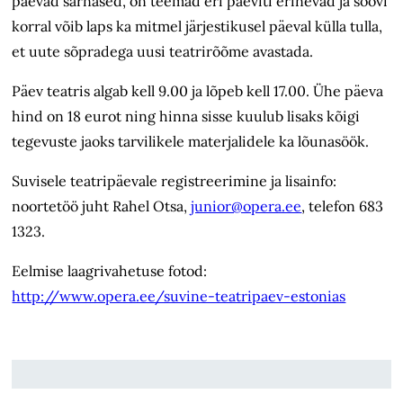
päevad sarnased, on teemad eri päeviti erinevad ja soovi
korral võib laps ka mitmel järjestikusel päeval külla tulla,
et uute sõpradega uusi teatrirõõme avastada.
Päev teatris algab kell 9.00 ja lõpeb kell 17.00. Ühe päeva
hind on 18 eurot ning hinna sisse kuulub lisaks kõigi
tegevuste jaoks tarvilikele materjalidele ka lõunasöök.
Suvisele teatripäevale registreerimine ja lisainfo:
noortetöö juht Rahel Otsa,
junior@opera.ee
, telefon 683
1323.
Eelmise laagrivahetuse fotod:
http://www.opera.ee/suvine-teatripaev-estonias