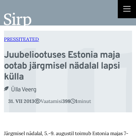
uu
Liigu
sisu
juurde
PRESSITEATED
Juubeliootuses Estonia maja
ootab järgmisel nädalal lapsi
külla
Ülla Veerg
31. VII 2013
Vaatamisi
398
1
minut
Järgmisel nädalal, 5.-9. augustil toimub Estonia majas 7-