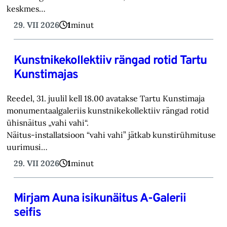
keskmes…
29. VII 2026
1
minut
Kunstnikekollektiiv rängad rotid Tartu
Kunstimajas
Reedel, 31. juulil kell 18.00 avatakse Tartu Kunstimaja
monumentaalgaleriis kunstnikekollektiiv rängad rotid
ühisnäitus „vahi vahi“.
Näitus-installatsioon “vahi vahi” jätkab kunstirühmituse
uurimusi…
29. VII 2026
1
minut
Mirjam Auna isikunäitus A-Galerii
seifis