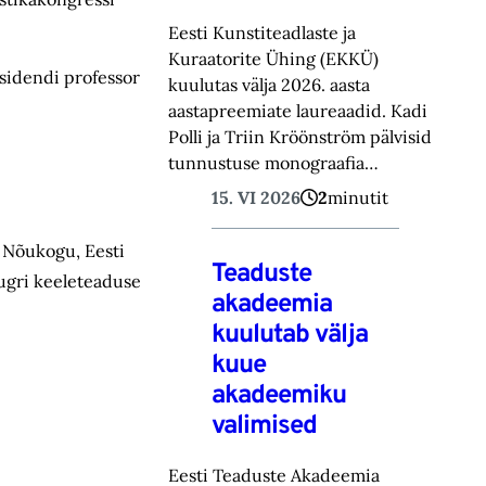
Eesti Kunstiteadlaste ja
Kuraatorite Ühing (EKKÜ)
sidendi professor
kuulutas välja 2026. aasta
aastapreemiate laureaadid. Kadi
Polli ja Triin Kröönström pälvisid
tunnustuse monograafia…
15. VI 2026
2
minutit
 Nõukogu, Eesti
Teaduste
-ugri keeleteaduse
akadeemia
kuulutab välja
kuue
akadeemiku
valimised
Eesti Teaduste Akadeemia