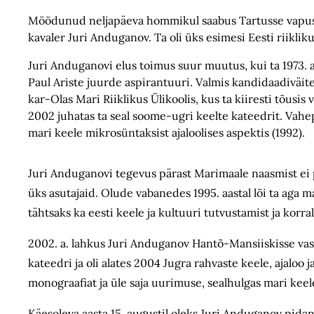
Möödunud neljapäeva hommikul saabus Tartusse vapusta
kavaler Juri Anduganov. Ta oli üks esimesi Eesti riikli
Juri Anduganovi elus toimus suur muutus, kui ta 1973. 
Paul Ariste juurde aspirantuuri. Valmis kandidaadiväit
kar-Olas Mari Riiklikus Ülikoolis, kus ta kiiresti tõusis
2002 juhatas ta seal soome-ugri keelte kateedrit. Vah
mari keele mikrosüntaksist ajaloolises aspektis (1992).
Juri Anduganovi tegevus pärast Marimaale naasmist ei pii
üks asutajaid. Olude vabanedes 1995. aastal lõi ta aga 
tähtsaks ka eesti keele ja kultuuri tutvustamist ja korra
2002. a. lahkus Juri Anduganov Hantõ-Mansiiskisse vast
kateedri ja oli alates 2004 Jugra rahvaste keele, ajaloo
monograafiat ja üle saja uurimuse, sealhulgas mari ke
Käesoleva aasta 15. augustil oleks Juri Anduganov pid