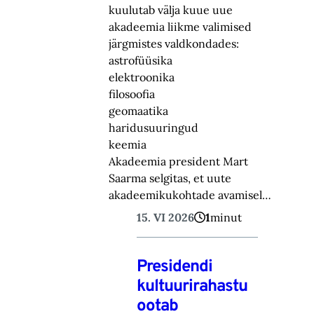
kuulutab välja kuue uue
akadeemia liikme valimised
järgmistes valdkondades:
astrofüüsika
elektroonika
filosoofia
geomaatika
haridusuuringud
keemia
Akadeemia president Mart
Saarma selgitas, et uute
akadeemikukohtade avamisel…
15. VI 2026
1
minut
Presidendi
kultuurirahastu
ootab