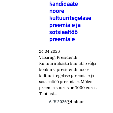
kandidaate
noore
kultuuritegelase
preemiale ja
sotsiaaltöö
preemiale
24.04.2026
Vabariigi Presidendi
Kultuurirahastu kuulutab välja
konkursi presidendi noore
kultuuritegelase preemiale ja
sotsiaaltöö preemiale. Mõlema
preemia suurus on 7000 eurot.
Taotlusi…
6. V 2026
1
minut