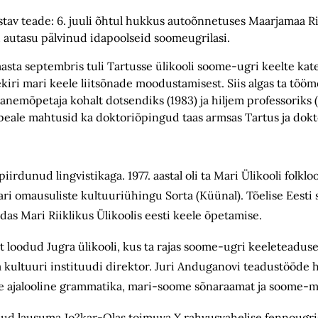
v teade: 6. juuli õhtul hukkus autoõnnetuses Maarjamaa Rist
ku autasu pälvinud idapoolseid soomeugrilasi.
aasta septembris tuli Tartusse ülikooli soome-ugri keelte ka
ekiri mari keele liitsõnade moodustamisest. Siis algas ta tö
 vanemõpetaja kohalt dotsendiks (1983) ja hiljem professoriks (
epeale mahtusid ka doktoriõpingud taas armsas Tartus ja dok
rdunud lingvistikaga. 1977. aastal oli ta Mari Ülikooli folklo
mari omausuliste kultuuriühingu Sorta (Küünal). Tõelise Eesti 
ldas Mari Riiklikus Ülikoolis eesti keele õpetamise.
 loodud Jugra ülikooli, kus ta rajas soome-ugri keeleteadus
 ja kultuuri instituudi direktor. Juri Anduganovi teadustööde 
ele ajalooline grammatika, mari-soome sõnaraamat ja soome-
anud lausuma Jo?kar-Olas toimuva X rahvusvahelise fennougri