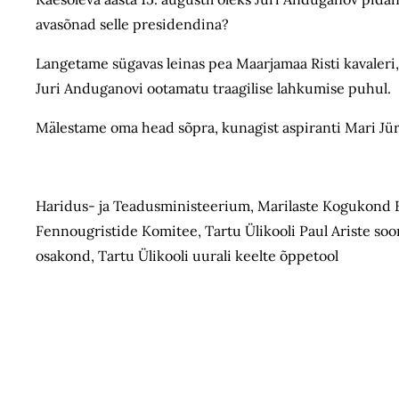
avasõnad selle presidendina?
Langetame sügavas leinas pea Maarjamaa Risti kavaler
Juri Anduganovi ootamatu traagilise lahkumise puhul.
Mälestame oma head sõpra, kunagist aspiranti Mari Jür
Haridus- ja Teadusministeerium, Marilaste Kogukond
Fennougristide Komitee, Tartu Ülikooli Paul Ariste soo
osakond, Tartu Ülikooli uurali keelte õppetool