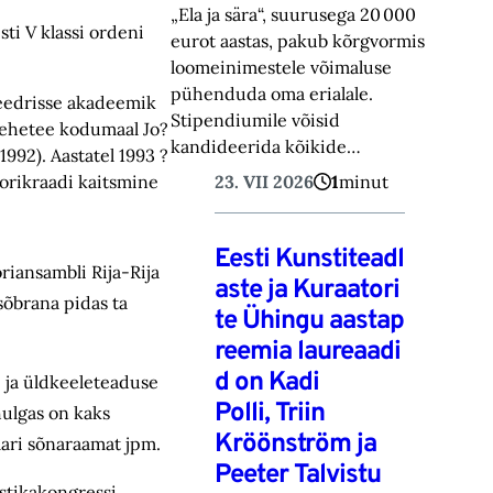
„Ela ja sära“, suurusega 20 000
i V klassi ordeni
eurot aastas, pakub kõrgvormis
loomeinimestele võimaluse
pühenduda oma erialale.
teedrisse akadeemik
Stipendiumile võisid
ömehetee kodumaal Jo?
kandideerida kõikide…
1992). Aastatel 1993 ?
23. VII 2026
1
minut
torikraadi kaitsmine
Eesti Kunstiteadl
oriansambli Rija-Rija
aste ja Kuraatori
sõbrana pidas ta
te Ühingu aastap
reemia laureaadi
d on Kadi
e ja üldkeeleteaduse
Polli, Triin
hulgas on kaks
Kröönström ja
mari sõnaraamat jpm.
Peeter Talvistu
stikakongressi