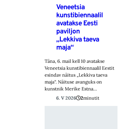
Veneetsia
kunstibiennaalil
avatakse Eesti
paviljon
„Lekkiva taeva
maja“
Täna, 6. mail kell 10 avatakse
Veneetsia kunstibiennaalil Eestit
esindav näitus „Lekkiva taeva
maja“. Näituse avanguks on
kunstnik Merike Estna…
6. V 2026
2
minutit