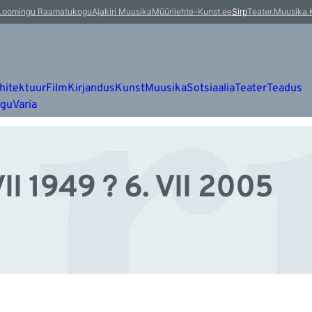
r
Loomingu Raamatukogu
Ajakiri Muusika
Müürileht
e-Kunst.ee
Sirp
Teater.Muusika.
hitektuur
Film
Kirjandus
Kunst
Muusika
Sotsiaalia
Teater
Teadus
ugu
Varia
II 1949 ? 6. VII 2005