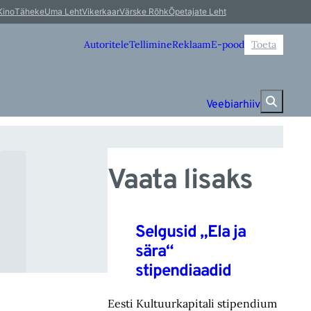
i 
Kino
Täheke
Uma Leht
Vikerkaar
Värske Rõhk
Õpetajate Leht
Autoritele
Tellimine
Reklaam
E-pood
Toeta
Veebiarhiiv
Vaata lisaks
Selgusid „Ela ja
sära“
stipendiaadid
Eesti Kultuurkapitali stipendium