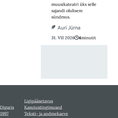
muusikateatri üks selle
sajandi olulisem
sündmus.
Auri Jürna
31. VII 2026
4
minutit
Ligipääsetavus
 Digaris
Kasutustingimused
-1997
Teksti- ja andmekaeve