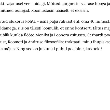
t, vajadusel veel midagi. Mõtted hargnesid säärase hooga ja
itmed osalejad. Rõõmustasin tõsiselt, et eksisin.
ainitud olukorra kohta – üsna palju rahvast ehk oma 40 inimes
damega, siis on täiesti loomulik, et enne kontserti täitus ma
i publik kuulda flööte Monika ja Leonora esituses, Gerhardi poo
gust, Roometi ja Andruse filosoofilist traktaati, minu ihuplaks
a ta mõjus! Ning see on ju kunsti puhul peamine, kas pole?