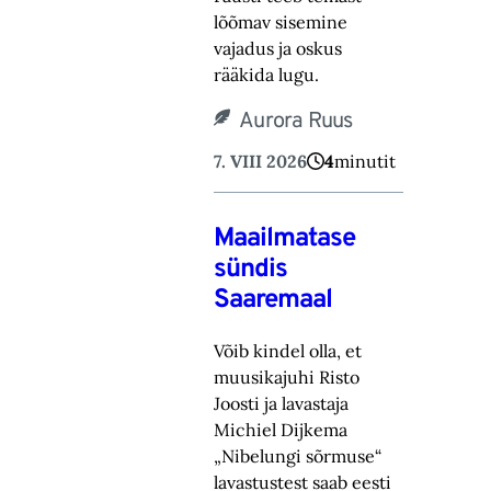
lõõmav sisemine
vajadus ja oskus
rääkida lugu.‎
Aurora Ruus
7. VIII 2026
4
minutit
Maailmatase
sündis
Saaremaal
Võib kindel olla, et
muusikajuhi Risto
Joosti ja lavastaja
Michiel Dijkema
„Nibelungi sõrmuse“
lavastustest saab eesti