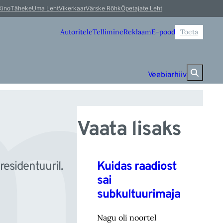
a
Kino
Täheke
Uma Leht
Vikerkaar
Värske Rõhk
Õpetajate Leht
Autoritele
Tellimine
Reklaam
E-pood
Toeta
Veebiarhiiv
Vaata lisaks
Kuidas raadiost
esidentuuril.
sai
subkultuurimaja
Nagu oli noortel