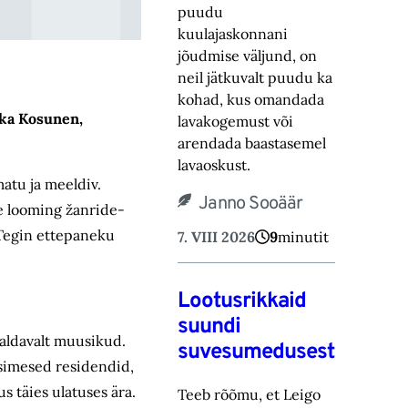
puudu
kuulajaskonnani
jõudmise väljund, on
neil jätkuvalt puudu ka
kohad, ‎kus omandada
kka Kosunen,
lavakogemust või
arendada baastasemel
lavaoskust.‎
atu ja meeldiv.
Janno Sooäär
se looming žanride-
Tegin ettepaneku
7. VIII 2026
9
minutit
Lootusrikkaid
suundi
valdavalt muusikud.
suvesumedusest
esimesed residendid,
s täies ulatuses ära.
Teeb rõõmu, et Leigo