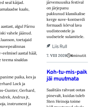
järvemuusika festival
d seal käijad.
on järjepanu
amalaadse kaalu,
pakkunud klassikalise
kerge suve-‎kontserdi
formaadi kõrval lava
 aastast, algul Pärnu
uudisteostele ja
iski vahele jäänud.
uudsetele sulamitele.‎
Jaanson, toetajaid
Liis Rull
 suvepealinnas
-eelmisel aastal hääl,
7. VIII 2026
4
minutit
 teema sisaldas
.
Koh-tu-mis-paik
panime paika, kes ja
jäi muutmata
Gerhard Lock ja
Saalitäis rahvast ootas
ans-Gunter, Gerhard,
pinevalt, kuidas tuleb
ndrek, Andrus jt,
Sten Heinoja toime
ooja, instrument ja