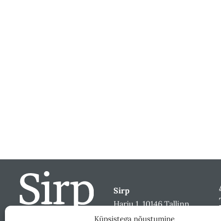
Sirp
Harju 1, 10146 Tallinn
sirp@sirp.ee
Küpsistega nõustumine