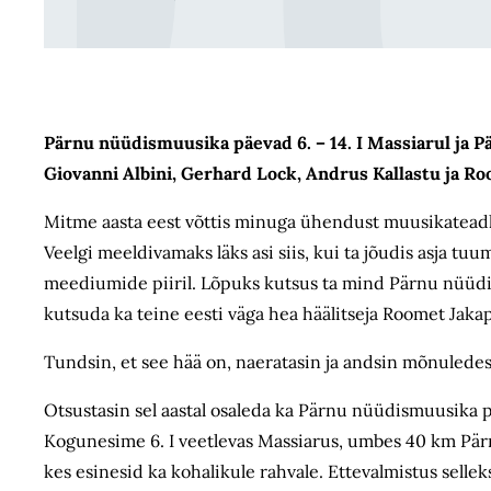
Pärnu nüüdismuusika päevad 6. – 14. I Massiarul ja 
Giovanni Albini, Gerhard Lock, Andrus Kallastu ja Ro
Mitme aasta eest võttis minuga ühendust muusikateadlan
Veelgi meeldivamaks läks asi siis, kui ta jõudis asja t
meediumide piiril. Lõpuks kutsus ta mind Pärnu nüüd
kutsuda ka teine eesti väga hea häälitseja Roomet Jakap
Tundsin, et see hää on, naeratasin ja andsin mõnuledes 
Otsustasin sel aastal osaleda ka Pärnu nüüdismuusika 
Kogunesime 6. I veetlevas Massiarus, umbes 40 km Pärn
kes esinesid ka kohalikule rahvale. Ettevalmistus selleks