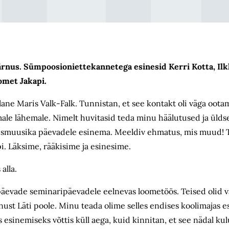
Pärnus. Sümpoosioniettekannetega esinesid Kerri Kotta, Il
omet Jakapi.
e Maris Valk-Falk. Tunnistan, et see kontakt oli väga ootam
uumale lähemale. Nimelt huvitasid teda minu häälutused ja üld
ismuusika päevadele esinema. Meeldiv ehmatus, mis muud! 
i. Läksime, rääkisime ja esinesime.
alla.
päevade seminari­päevadele eelnevas loometöös. Teised olid 
ust Läti poole. Minu teada olime selles endises koolimajas 
 esinemiseks võttis küll aega, kuid kinnitan, et see nädal kulu