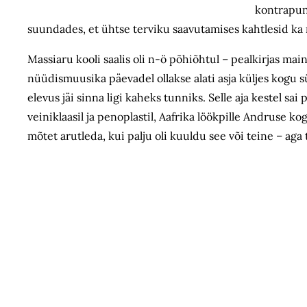
kontrapunk
suundades, et ühtse terviku saavutamises kahtlesid ka m
Massiaru kooli saalis oli n-ö põhi­õhtul – pealkirjas m
nüüdismuusika päevadel ollakse alati asja küljes kogu sü
elevus jäi sinna ligi kaheks tunniks. Selle aja kestel sa
veiniklaasil ja penoplastil, Aafrika löökpille Andruse ko
mõtet arutleda, kui palju oli kuuldu see või teine – ag