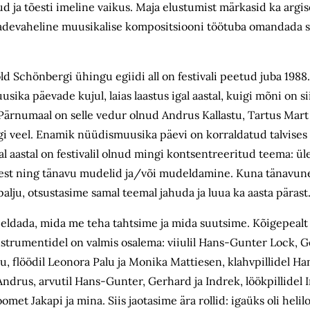
d ja tõesti imeline vaikus. Maja elustumist märkasid ka argise
dadevaheline muusikalise kompositsiooni töötuba omandada s
ld Schönbergi ühingu egiidi all on festivali peetud juba 1988.
usika päevade kujul, laias laastus igal aastal, kuigi mõni on si
Pärnumaal on selle vedur olnud Andrus Kallastu, Tartus Mart 
i veel. Enamik nüüdismuusika päevi on korraldatud talvises
al aastal on festivalil olnud mingi kontsentreeritud teema: üle
žest ning tänavu mudelid ja/või mudeldamine. Kuna tänavune
alju, otsustasime samal teemal jahuda ja luua ka aasta pärast
eldada, mida me teha tahtsime ja mida suutsime. Kõigepealt 
instrumentidel on valmis osalema: viiulil Hans-Gunter Lock, 
u, flöödil Leonora Palu ja Monika Mattiesen, klahvpillidel H
Andrus, arvutil Hans-Gunter, Gerhard ja Indrek, löökpillidel I
omet Jakapi ja mina. Siis jaotasime ära rollid: igaüks oli helil