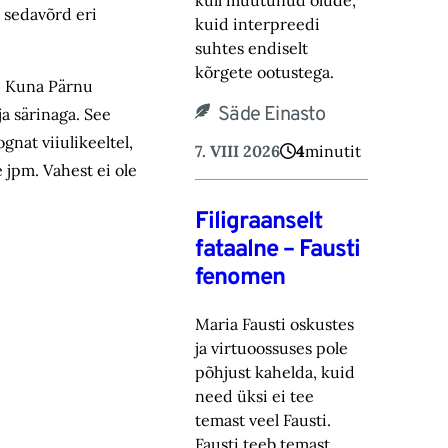
küll muutunud olude,
 sedavõrd eri
kuid ‎interpreedi
suhtes endiselt
kõrgete ootustega.‎
t. Kuna Pärnu
Säde Einasto
ja särinaga. See
gnat viiulikeeltel,
7. VIII 2026
4
minutit
e jpm. Vahest ei ole
Filigraanselt
fataalne – Fausti
fenomen
Maria Fausti oskustes
ja virtuoossuses pole
põhjust kahelda, kuid
need üksi ei tee
temast ‎veel Fausti.
Fausti teeb temast