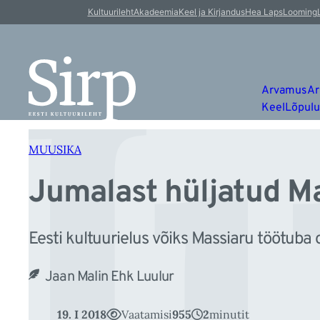
J
Liigu
Kultuurileht
Akadeemia
Keel ja Kirjandus
Hea Laps
Looming
sisu
juurde
Arvamus
Ar
Keel
Lõpul
MUUSIKA
Jumalast hüljatud Ma
Eesti kultuurielus võiks Massiaru töötub
Jaan Malin Ehk Luulur
19. I 2018
Vaatamisi
955
2
minutit