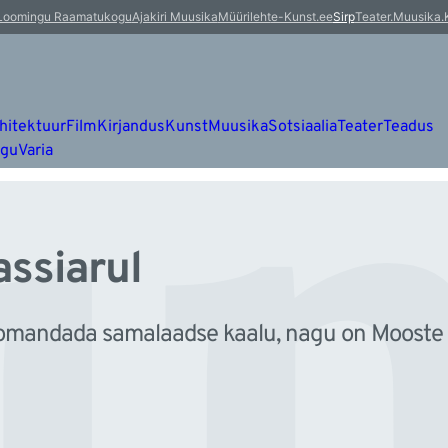
um
Loomingu Raamatukogu
Ajakiri Muusika
Müürileht
e-Kunst.ee
Sirp
Teater.Muusika.
hitektuur
Film
Kirjandus
Kunst
Muusika
Sotsiaalia
Teater
Teadus
ugu
Varia
ssiarul
a omandada samalaadse kaalu, nagu on Mooste r