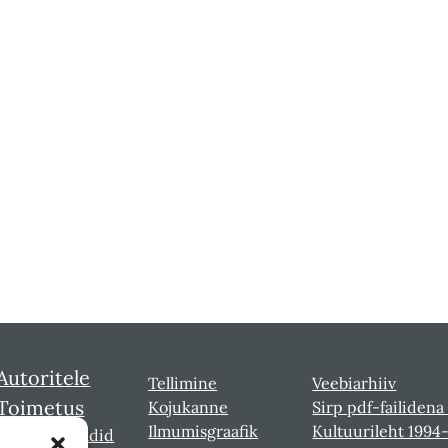
Autoritele
Tellimine
Veebiarhiiv
Toimetus
Kojukanne
Sirp pdf-failidena
Ilmumisgraafik
Kultuurileht 1994
Sirbi laureaadid