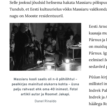
Selle jooksul jõudsid helisema hakata Massiaru põlispuu
Tundub, et Eesti kultuurielus võiks Massiaru valdkon
nagu on Mooste residentuuril.
Eesti Arno
kaasaja mu
Pärnus ja 
on muidug
Pärnus. Ig
eelmisel 
sedavõrd p
Püüan kirj
Massiaru kooli saalis oli n-ö põhiõhtul –
millistel 
pealkirjas mainitud olukorra kohta – üsna
palju rahvast ehk oma 40 inimest. Fotol
Indrek Pal
artikli autor ja Roomet Jakapi.
Indrek ja 
Danel Rinaldo
häälega Ro