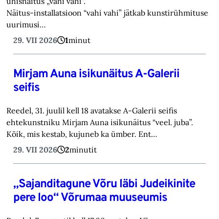
ühisnäitus „vahi vahi“.
Näitus-installatsioon “vahi vahi” jätkab kunstirühmituse
uurimusi…
29. VII 2026
1
minut
Mirjam Auna isikunäitus A-Galerii
seifis
Reedel, 31. juulil kell 18 avatakse A-Galerii seifis
ehtekunstniku Mirjam Auna isikunäitus “veel. juba”.
Kõik, mis kestab, kujuneb ka ümber. Ent…
29. VII 2026
2
minutit
„Sajanditagune Võru läbi Judeikinite
pere loo“ Võrumaa muuseumis