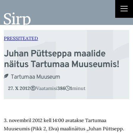
u
Liigu
sisu
juurde
PRESSITEATED
Juhan Püttseppa maalide
näitus Tartumaa Muuseumis!
Tartumaa Muuseum
27. X 2012
Vaatamisi
386
1
minut
3. novembril 2012 kell 14:00 avatakse Tartumaa
Muuseumis (Pikk 2, Elva) maalinäitus „Juhan Püttsepp.