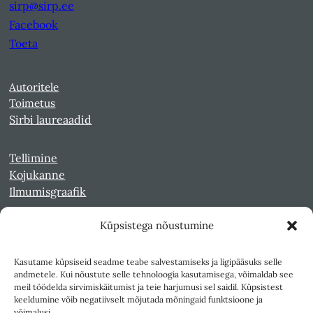
sirp@sirp.ee
Facebook
Toeta
Autoritele
Toimetus
Sirbi laureaadid
Tellimine
Kojukanne
Ilmumisgraafik
Küpsistega nõustumine
Veebiarhiiv
Sirp pdf-failidena Digaris
Kasutame küpsiseid seadme teabe salvestamiseks ja ligipääsuks selle
Kultuurileht 1994-1997
andmetele. Kui nõustute selle tehnoloogia kasutamisega, võimaldab see
Reede 1989-1990
meil töödelda sirvimiskäitumist ja teie harjumusi sel saidil. Küpsistest
Sirp ja Vasar 1940-1989
keeldumine võib negatiivselt mõjutada mõningaid funktsioone ja
võimalusi.