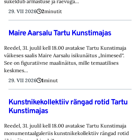
sukeldub armastuse ja raevuga…
29. VII 2026
2
minutit
Maire Aarsalu Tartu Kunstimajas
Reedel, 31. juulil kell 18.00 avatakse Tartu Kunstimaja
väikeses saalis Maire Aarsalu isikunäitus „Inimesed“.
See on figuratiivne maalinäitus, mille temaatilises
keskmes…
29. VII 2026
1
minut
Kunstnikekollektiiv rängad rotid Tartu
Kunstimajas
Reedel, 31. juulil kell 18.00 avatakse Tartu Kunstimaja
monumentaalgaleriis kunstnikekollektiiv rängad rotid