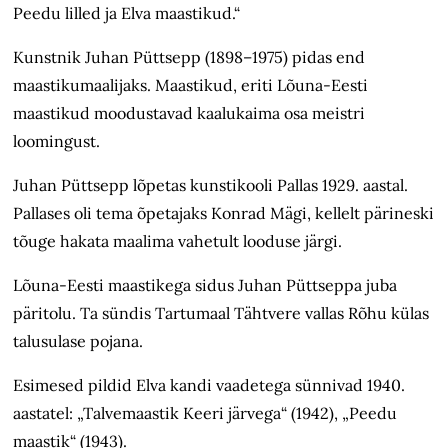
Peedu lilled ja Elva maastikud.“
Kunstnik Juhan Püttsepp (1898–1975) pidas end
maastikumaalijaks. Maastikud, eriti Lõuna-Eesti
maastikud moodustavad kaalukaima osa meistri
loomingust.
Juhan Püttsepp lõpetas kunstikooli Pallas 1929. aastal.
Pallases oli tema õpetajaks Konrad Mägi, kellelt pärineski
tõuge hakata maalima vahetult looduse järgi.
Lõuna-Eesti maastikega sidus Juhan Püttseppa juba
päritolu. Ta sündis Tartumaal Tähtvere vallas Rõhu külas
talusulase pojana.
Esimesed pildid Elva kandi vaadetega sünnivad 1940.
aastatel: „Talvemaastik Keeri järvega“ (1942), „Peedu
maastik“ (1943).