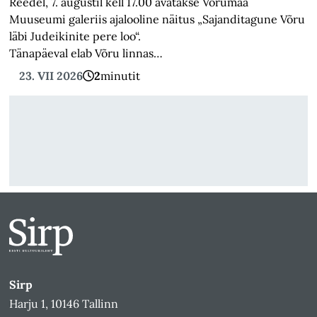
Reedel, 7. augustil kell 17.00 avatakse Võrumaa
Muuseumi galeriis ajalooline näitus „Sajanditagune Võru
läbi Judeikinite pere loo“.
Tänapäeval elab Võru linnas…
23. VII 2026
2
minutit
Sirp
Harju 1, 10146 Tallinn