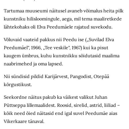
Tartumaa muuseumi näitusel avaneb võimalus heita pilk
kunstniku hilisloomingule, aega, mil tema maaliretkede
lähtekohaks oli Elva Peedumäele rajatud suvekodu.
Võluvaid vaateid pakkus nii Peedu ise („Suvilad Elva
Peedumäel“, 1966, „Tee veskile“, 1967) kui ka pisut
kaugem ümbrus, kuhu kunstnikku sõidutasid maalima
naabrimehed ja oma lapsed.
Nii sündisid pildid Karijärvest, Pangodist, Otepää
kõrgustikust.
Seekordne näitus pakub ka väikest valikut Juhan
Püttseppa lillemaalidest. Roosid, sirelid, astrid, liiliad –
kõik need õied näitasid end igal suvel Peedumäe aias
Vikerkaare tänaval.