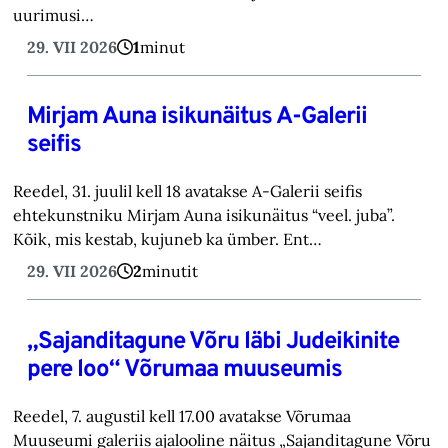
uurimusi…
29. VII 2026
1
minut
Mirjam Auna isikunäitus A-Galerii
seifis
Reedel, 31. juulil kell 18 avatakse A-Galerii seifis
ehtekunstniku Mirjam Auna isikunäitus “veel. juba”.
Kõik, mis kestab, kujuneb ka ümber. Ent…
29. VII 2026
2
minutit
„Sajanditagune Võru läbi Judeikinite
pere loo“ Võrumaa muuseumis
Reedel, 7. augustil kell 17.00 avatakse Võrumaa
Muuseumi galeriis ajalooline näitus „Sajanditagune Võru