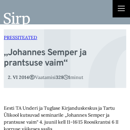
„J
Liigu
sisu
juurde
PRESSITEATED
„Johannes Semper ja
prantsuse vaim“
2. VI 2014
Vaatamisi
328
1
minut
Eesti TA Underi ja Tuglase Kirjanduskeskus ja Tartu
Ülikool kutsuvad seminarile „Johannes Semper ja
prantsuse vaim“ 4. juunil kell 11–16:15 Roosikrantsi 6 II
korruse väikeses saalis.