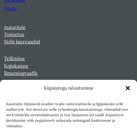
Facebook
Toeta
Autoritele
Toimetus
Sirbi laureaadid
Tellimine
Kojukanne
Ilmumisgraafik
Küpsistega nõustumine
Veebiarhiiv
Sirp pdf-failidena Digaris
Kasutame küpsiseid seadme teabe salvestamiseks ja ligipääsuks selle
Kultuurileht 1994-1997
andmetele. Kui nõustute selle tehnoloogia kasutamisega, võimaldab see
Reede 1989-1990
meil töödelda sirvimiskäitumist ja teie harjumusi sel saidil. Küpsistest
Sirp ja Vasar 1940-1989
keeldumine võib negatiivselt mõjutada mõningaid funktsioone ja
võimalusi.
Ligipääsetavus