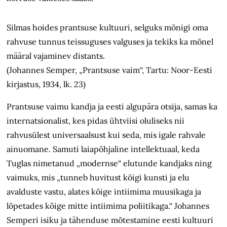
Silmas hoides prantsuse kultuuri, selguks mõnigi oma
rahvuse tunnus teissuguses valguses ja tekiks ka mõnel
määral vajaminev distants.
(Johannes Semper, „Prantsuse vaim“, Tartu: Noor-Eesti
kirjastus, 1934, lk. 23)
Prantsuse vaimu kandja ja eesti algupära otsija, samas ka
internatsionalist, kes pidas ühtviisi oluliseks nii
rahvusülest universaalsust kui seda, mis igale rahvale
ainuomane. Samuti laiapõhjaline intellektuaal, keda
Tuglas nimetanud „modernse“ elutunde kandjaks ning
vaimuks, mis „tunneb huvitust kõigi kunsti ja elu
avalduste vastu, alates kõige intiimima muusikaga ja
lõpetades kõige mitte intiimima poliitikaga.“ Johannes
Semperi isiku ja tähenduse mõtestamine eesti kultuuri