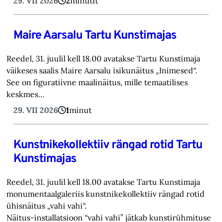
29. VII 2026
2
minutit
Maire Aarsalu Tartu Kunstimajas
Reedel, 31. juulil kell 18.00 avatakse Tartu Kunstimaja
väikeses saalis Maire Aarsalu isikunäitus „Inimesed“.
See on figuratiivne maalinäitus, mille temaatilises
keskmes…
29. VII 2026
1
minut
Kunstnikekollektiiv rängad rotid Tartu
Kunstimajas
Reedel, 31. juulil kell 18.00 avatakse Tartu Kunstimaja
monumentaalgaleriis kunstnikekollektiiv rängad rotid
ühisnäitus „vahi vahi“.
Näitus-installatsioon “vahi vahi” jätkab kunstirühmituse