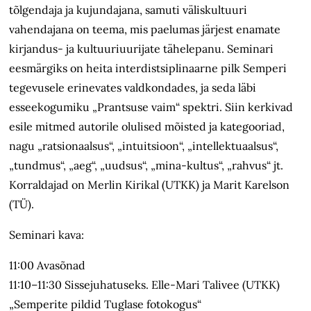
tõlgendaja ja kujundajana, samuti väliskultuuri
vahendajana on teema, mis paelumas järjest enamate
kirjandus- ja kultuuriuurijate tähelepanu. Seminari
eesmärgiks on heita interdistsiplinaarne pilk Semperi
tegevusele erinevates valdkondades, ja seda läbi
esseekogumiku „Prantsuse vaim“ spektri. Siin kerkivad
esile mitmed autorile olulised mõisted ja kategooriad,
nagu „ratsionaalsus“, „intuitsioon“, „intellektuaalsus“,
„tundmus“, „aeg“, „uudsus“, „mina-kultus“, „rahvus“ jt.
Korraldajad on Merlin Kirikal (UTKK) ja Marit Karelson
(TÜ).
Seminari kava:
11:00 Avasõnad
11:10–11:30 Sissejuhatuseks. Elle-Mari Talivee (UTKK)
„Semperite pildid Tuglase fotokogus“