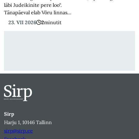
läbi Judeikinite pere loo“.
Tänapäeval elab Võru linnas…
23. VII 2026
2
minutit
Sirp
Harju 1, 10146 Tallinn
sirp@sirp.ee