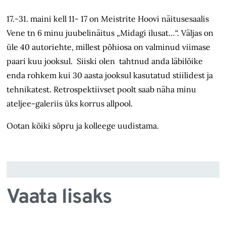
17.-31. maini kell 11- 17 on Meistrite Hoovi näitusesaalis
Vene tn 6 minu juubelinäitus „Midagi ilusat…“. Väljas on
üle 40 autoriehte, millest põhiosa on valminud viimase
paari kuu jooksul. Siiski olen tahtnud anda läbilõike
enda rohkem kui 30 aasta jooksul kasutatud stiilidest ja
tehnikatest. Retrospektiivset poolt saab näha minu
ateljee-galeriis üks korrus allpool.
Ootan kõiki sõpru ja kolleege uudistama.
Vaata lisaks