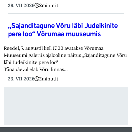
29. VII 2026
2
minutit
„Sajanditagune Võru läbi Judeikinite
pere loo“ Võrumaa muuseumis
Reedel, 7. augustil kell 17.00 avatakse Võrumaa
Muuseumi galeriis ajalooline näitus „Sajanditagune Võru
läbi Judeikinite pere loo“.
Tänapäeval elab Võru linnas…
23. VII 2026
2
minutit