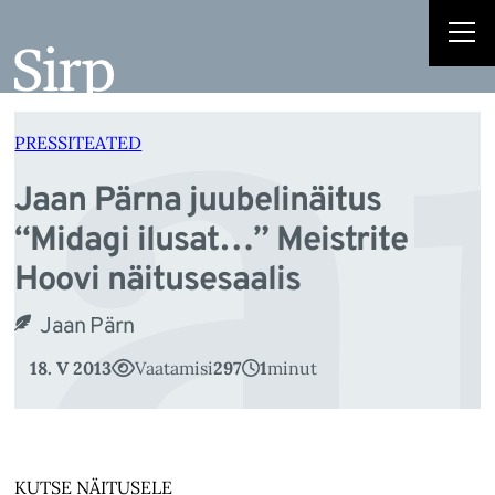
aa
Liigu
sisu
juurde
PRESSITEATED
Jaan Pärna juubelinäitus
“Midagi ilusat…” Meistrite
Hoovi näitusesaalis
Jaan Pärn
18. V 2013
Vaatamisi
297
1
minut
KUTSE NÄITUSELE