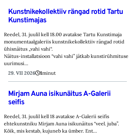
Kunstnikekollektiiv rängad rotid Tartu
Kunstimajas
Reedel, 31. juulil kell 18.00 avatakse Tartu Kunstimaja
monumentaalgaleriis kunstnikekollektiiv rängad rotid
ühisnäitus „vahi vahi“.
Näitus-installatsioon “vahi vahi” jätkab kunstirühmituse
uurimusi…
29. VII 2026
1
minut
Mirjam Auna isikunäitus A-Galerii
seifis
Reedel, 31. juulil kell 18 avatakse A-Galerii seifis
ehtekunstniku Mirjam Auna isikunäitus “veel. juba”.
Kõik, mis kestab, kujuneb ka ümber. Ent…