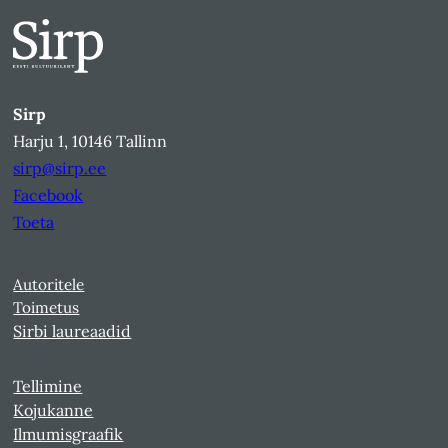
Sirp
Harju 1, 10146 Tallinn
sirp@sirp.ee
Facebook
Toeta
Autoritele
Toimetus
Sirbi laureaadid
Tellimine
Kojukanne
Ilmumisgraafik