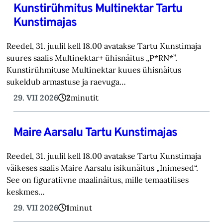
Kunstirühmitus Multinektar Tartu
Kunstimajas
Reedel, 31. juulil kell 18.00 avatakse Tartu Kunstimaja
suures saalis Multinektar+ ühisnäitus „P*RN*”.
Kunstirühmituse Multinektar kuues ühisnäitus
sukeldub armastuse ja raevuga…
29. VII 2026
2
minutit
Maire Aarsalu Tartu Kunstimajas
Reedel, 31. juulil kell 18.00 avatakse Tartu Kunstimaja
väikeses saalis Maire Aarsalu isikunäitus „Inimesed“.
See on figuratiivne maalinäitus, mille temaatilises
keskmes…
29. VII 2026
1
minut