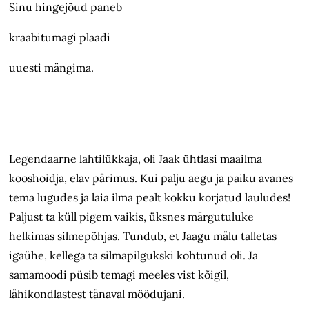
Sinu hingejõud paneb
kraabitumagi plaadi
uuesti mängima.
Legendaarne lahtilükkaja, oli Jaak ühtlasi maailma
kooshoidja, elav pärimus. Kui palju aegu ja paiku avanes
tema lugudes ja laia ilma pealt kokku korjatud lauludes!
Paljust ta küll pigem vaikis, üksnes märgutuluke
helkimas silmepõhjas. Tundub, et Jaagu mälu talletas
igaühe, kellega ta silmapilgukski kohtunud oli. Ja
samamoodi püsib temagi meeles vist kõigil,
lähikondlastest tänaval möödujani.