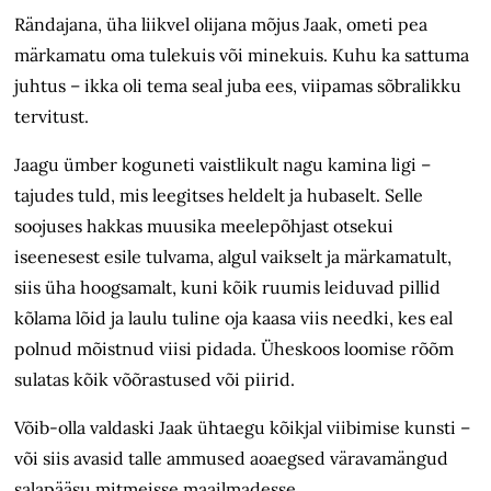
Rändajana, üha liikvel olijana mõjus Jaak, ometi pea
märkamatu oma tulekuis või minekuis. Kuhu ka sattuma
juhtus – ikka oli tema seal juba ees, viipamas sõbralikku
tervitust.
Jaagu ümber koguneti vaistlikult nagu kamina ligi –
tajudes tuld, mis leegitses heldelt ja hubaselt. Selle
soojuses hakkas muusika meelepõhjast otsekui
iseenesest esile tulvama, algul vaikselt ja märkamatult,
siis üha hoogsamalt, kuni kõik ruumis leiduvad pillid
kõlama lõid ja laulu tuline oja kaasa viis needki, kes eal
polnud mõistnud viisi pidada. Üheskoos loomise rõõm
sulatas kõik võõrastused või piirid.
Võib-olla valdaski Jaak ühtaegu kõikjal viibimise kunsti –
või siis avasid talle ammused aoaegsed väravamängud
salapääsu mitmeisse maa­ilmadesse.