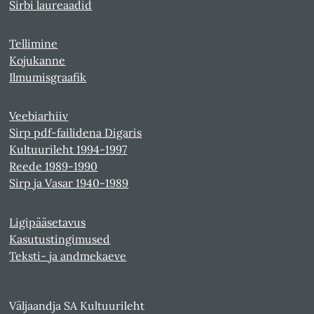
Sirbi laureaadid
Tellimine
Kojukanne
Ilmumisgraafik
Veebiarhiiv
Sirp pdf-failidena Digaris
Kultuurileht 1994-1997
Reede 1989-1990
Sirp ja Vasar 1940-1989
Ligipääsetavus
Kasutustingimused
Teksti- ja andmekaeve
Väljaandja SA Kultuurileht