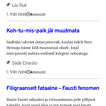
Liis Rull
7. VIII 2026
4
minutit
Koh-tu-mis-paik jäi muutmata
Saalitäis rahvast ootas pinevalt, kuidas tuleb Sten
Heinoja toime küll muutunud olude, kuid
‎interpreedi suhtes endiselt kõrgete ootustega.‎
Säde Einasto
7. VIII 2026
4
minutit
Filigraanselt fataalne – Fausti fenomen
Maria Fausti oskustes ja virtuoossuses pole põhjust
kahelda, kuid need üksi ei tee temast ‎veel Fausti.