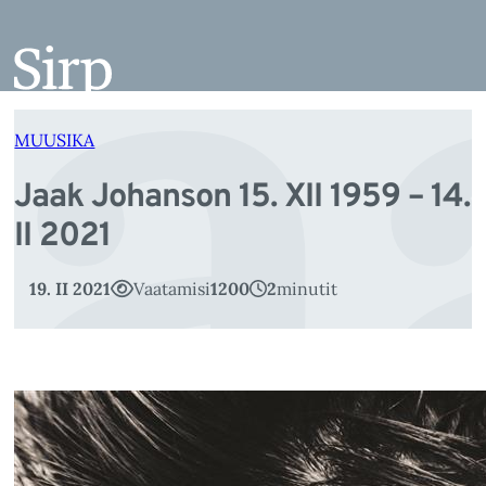
Ja
Liigu
sisu
juurde
MUUSIKA
Jaak Johanson 15. XII 1959 – 14.
II 2021
19. II 2021
Vaatamisi
1200
2
minutit