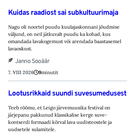
Kuidas raadiost sai subkultuurimaja
Nagu oli noortel puudu kuulajaskonnani jõudmise
väljund, on neil jätkuvalt puudu ka kohad, ‎kus
omandada lavakogemust või arendada baastasemel
lavaoskust.‎
Janno Sooäär
7. VIII 2026
9
minutit
Lootusrikkaid suundi suvesumedusest
Teeb rõõmu, et Leigo järvemuusika festival on
järjepanu pakkunud klassikalise kerge suve-‎
kontserdi formaadi kõrval lava uudisteostele ja
uudsetele sulamitele.‎