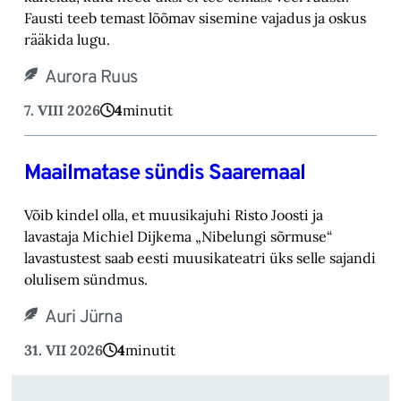
Fausti teeb temast lõõmav sisemine vajadus ja oskus
rääkida lugu.‎
Aurora Ruus
7. VIII 2026
4
minutit
Maailmatase sündis Saaremaal
Võib kindel olla, et muusikajuhi Risto Joosti ja
lavastaja Michiel Dijkema „Nibelungi sõrmuse“
lavastustest saab eesti muusikateatri üks selle sajandi
olulisem sündmus.
Auri Jürna
31. VII 2026
4
minutit