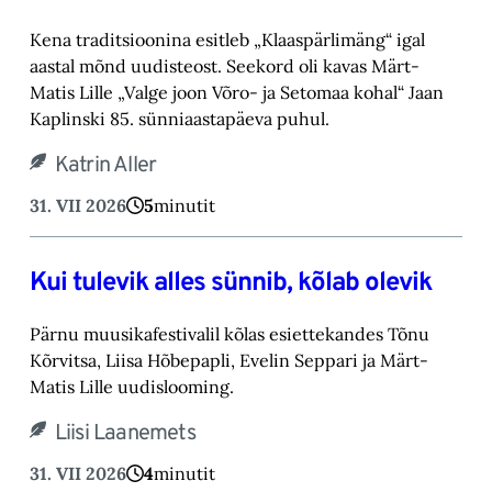
Kena traditsioonina esitleb „Klaaspärlimäng“ igal
aastal mõnd uudisteost. Seekord oli kavas Märt-
Matis Lille „Valge joon Võro- ja Setomaa kohal“ Jaan
Kaplinski 85. sünniaastapäeva puhul.
Katrin Aller
31. VII 2026
5
minutit
Kui tulevik alles sünnib, kõlab olevik
Pärnu muusikafestivalil kõlas esiettekandes Tõnu
Kõrvitsa, Liisa Hõbepapli, Evelin Seppari ja Märt-
Matis Lille uudislooming.
Liisi Laanemets
31. VII 2026
4
minutit