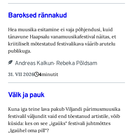
Baroksed rännakud
Hea muusika esitamine ei vaja põhjendusi, kuid
tänavune Haapsalu vanamuusikafestival näitas, et
kriitiliselt mõtestatud festivalikava väärib arutelu
publikuga.
,
Andreas Kalkun
Rebeka Põldsam
31. VII 2026
4
minutit
Välk ja pauk
Kuna iga teine lava pakub Viljandi pärimusmuusika
festivalil väljundit vaid end tõestanud artistile, võib
küsida: kes on see „igaüks“ festivali juhtmõttes
„Igaühel oma pill“?