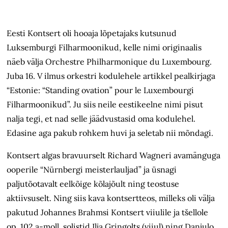
Eesti Kontsert oli hooaja lõpetajaks kutsunud
Luksemburgi Filharmoonikud, kelle nimi originaalis
näeb välja Orchestre Philharmonique du Luxembourg.
Juba 16. V ilmus orkestri kodulehele artikkel pealkirjaga
“Estonie: “Standing ovation” pour le Luxembourgi
Filharmoonikud”. Ju siis neile eestikeelne nimi pisut
nalja tegi, et nad selle jäädvustasid oma kodulehel.
Edasine aga pakub rohkem huvi ja seletab nii mõndagi.
Kontsert algas bravuurselt Richard Wagneri avamänguga
ooperile “Nürnbergi meisterlauljad” ja üsnagi
paljutõotavalt eelkõige kõlajõult ning teostuse
aktiivsuselt. Ning siis kava kontsertteos, milleks oli välja
pakutud Johannes Brahmsi Kontsert viiulile ja tšellole
op. 102 a-moll, solistid Ilja Gringolts (viiul) ning Danjulo