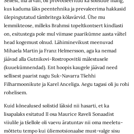
Sellest, ma arvan, oli provotseeritud ka solistide mäng,
kus kaduma läks peentehnika ja prevaleerima hakkasid
ülepingutatud tämbritega kõlavärvid. Ühe mu
lemmikteose, milleks Brahmsi topeltkontsert kindlasti
on, esitustega pole mul viimase paarikümne aasta vältel
head kogemust olnud. Lähiminevikust meenuvad
Mihaela Martin ja Franz Helmersson, aga ka nemad
jäävad alla Gutnikovi-Rostropovitši mälestusele
(kuuekümnendad). Ent hoopis kaugele jäävad need
sellisest paarist nagu Suk-Navarra Tšehhi
Filharmoonikute ja Karel Anceliga. Aegu tagasi oli ju rohi
rohelisem.
Kuid kõnealused solistid läksid nii hasarti, et ka
lisapalaks esitatud II osa Maurice Raveli Sonaadist
viiulile ja tšellole oli vaevu äratuntav nii oma meeletu-
mõttetu tempo kui üliemotsionaalse must-valge sisu