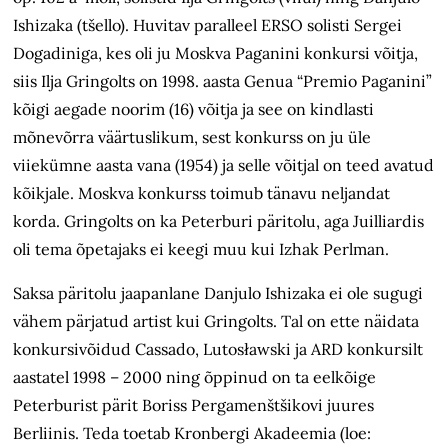
Ishizaka (tšello). Huvitav paralleel ERSO solisti Sergei
Dogadiniga, kes oli ju Moskva Paganini konkursi võitja,
siis Ilja Gringolts on 1998. aasta Genua “Premio Paganini”
kõigi aegade noorim (16) võitja ja see on kindlasti
mõnevõrra väärtuslikum, sest konkurss on ju üle
viiekümne aasta vana (1954) ja selle võitjal on teed avatud
kõikjale. Moskva konkurss toimub tänavu neljandat
korda. Gringolts on ka Peterburi päritolu, aga Juilliardis
oli tema õpetajaks ei keegi muu kui Izhak Perlman.
Saksa päritolu jaapanlane Danjulo Ishizaka ei ole sugugi
vähem pärjatud artist kui Gringolts. Tal on ette näidata
konkursivõidud Cassado, Lutosławski ja ARD konkursilt
aastatel 1998 – 2000 ning õppinud on ta eelkõige
Peterburist pärit Boriss Pergamenštšikovi juures
Berliinis. Teda toetab Kronbergi Akadeemia (loe: