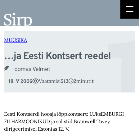
…
Liigu
sisu
juurde
MUUSIKA
…ja Eesti Kontsert reedel
Toomas Velmet
19. V 2006
Vaatamisi
513
2
minutit
Eesti Kontserdi hooaja lõppkontsert: LUksEMBURGI
FILHARMOONIKUD ja solistid Bramwell Tovey
dirigeerimisel Estonias 12. V.