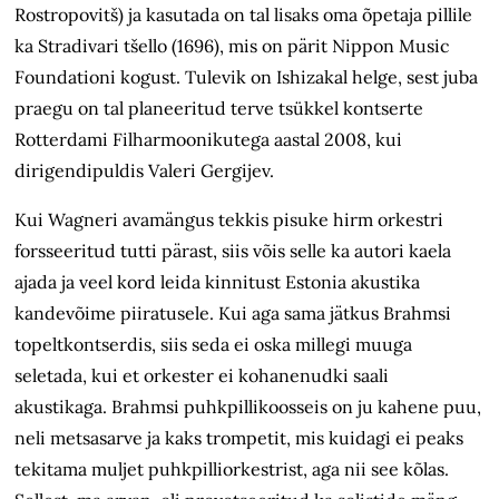
Rostropovitš) ja kasutada on tal lisaks oma õpetaja pillile
ka Stradivari tšello (1696), mis on pärit Nippon Music
Foundationi kogust. Tulevik on Ishizakal helge, sest juba
praegu on tal planeeritud terve tsükkel kontserte
Rotterdami Filharmoonikutega aastal 2008, kui
dirigendipuldis Valeri Gergijev.
Kui Wagneri avamängus tekkis pisuke hirm orkestri
forsseeritud tutti pärast, siis võis selle ka autori kaela
ajada ja veel kord leida kinnitust Estonia akustika
kandevõime piiratusele. Kui aga sama jätkus Brahmsi
topeltkontserdis, siis seda ei oska millegi muuga
seletada, kui et orkester ei kohanenudki saali
akustikaga. Brahmsi puhkpillikoosseis on ju kahene puu,
neli metsasarve ja kaks trompetit, mis kuidagi ei peaks
tekitama muljet puhkpilliorkestrist, aga nii see kõlas.