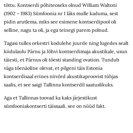
tõttu. Kontserdi põhiteoseks olnud William Waltoni
(1902 – 1983) Sümfoonia nr 1 läks mulle kaduma, sest
pidin arutlema, miks see esimene kontserdipool oli
selline, nagu ta oli, ja ega teinegi parem polnud.
Tagasi tulles orkestri kodulehe juurde ning lugedes sealt
kiidulaulu Pärnu ja Jõhvi kontserdimaja akustikale, usun
täiesti, et Pärnus oli tõesti standing ovation. Tundub
väga tõenäoline olevat, et pilgeni täis Estonia
kontserdisaal erines niivõrd akustikaproovist tühjas
saalis, et see saigi Tallinna kontserdil saatuslikuks.
Aga et Tallinnas toovad ka kaks järjestikust
sümfooniakontserti täissaali, see on nüüd fakt.