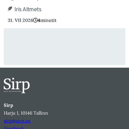
Iris Altmets
31. VII 2026
4
minutit
Sirp
Harju 1, 10146 Tallinn
sirp@sirp.ee
Facebook