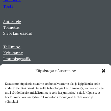
Toeta
Autoritele
Toimetus
Sirbi laureaadid
Tellimine
Kojukanne
Ilmumisgraafik
Küpsistega nõustumine
Veebiarhiiv
Sirp pdf-failidena Digaris
Kasutame küpsiseid seadme teabe salvestamiseks ja ligipääsuks selle
Kultuurileht 1994-1997
andmetele. Kui nõustute selle tehnoloogia kasutamisega, võimaldab see
Reede 1989-1990
meil töödelda sirvimiskäitumist ja teie harjumusi sel saidil. Küpsistest
Sirp ja Vasar 1940-1989
keeldumine võib negatiivselt mõjutada mõningaid funktsioone ja
võimalusi.
Ligipääsetavus