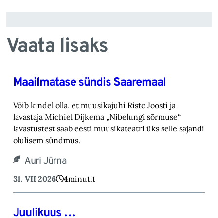
Vaata lisaks
Maailmatase sündis Saaremaal
Võib kindel olla, et muusikajuhi Risto Joosti ja
lavastaja Michiel Dijkema „Nibelungi sõrmuse“
lavastustest saab eesti muusikateatri üks selle sajandi
olulisem sündmus.
Auri Jürna
31. VII 2026
4
minutit
Juulikuus …