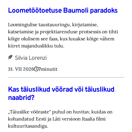
Loometöötoetuse Baumoli paradoks
Loomingulise taustauuringu, kirjutamise,
katsetamise ja projektiarenduse protsessis on tihti
kõige olulisem see faas, kus luuakse kõige vähem
kiiret majanduslikku tulu.
Silvia Lorenzi
31. VII 2026
7
minutit
Kas täiuslikud võõrad või täiuslikud
naabrid?
„Täiuslike võõraste“ puhul on huvitav, kuidas on
kohandatud Eesti ja Läti versioon Itaalia filmi
kultuuritasandiga.