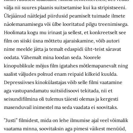
välja nii suures plaanis suitsetamise kui ka stripistseeni.
Ülejäänud näitlejad piirdusid peamiselt tuimade ilmete
näolemanamisega või ülbe looritatud pilgu treenimisega.
Hoolimata kogu mu irinast ja sellest, et konkreetselt see
film on siiski üsna mõttetu ajaraiskamine, võib autori
nime meelde jätta ja temalt edaspidi üht-teist säravat
oodata. Vähemalt mina loodan seda. Noorele
kinopublikule mõjus film igatahes mõtlemapanevalt ning
saalist väljudes polnud enam reipaid kilkeid kuulda.
Depressiivses kinokülastajas võib selle filmi vaatamine
aga vastupandamatu suitsiidisoovi tekitada, nii et
seisundifilmina oli tulemus täiesti olemas ja kergesti
masenduvail inimestel ma seda vaadata ei soovitaks.
”Justi” filmidest, mida on lehe ilmumise ajal veel võimalik
vaatama minna, soovitaksin aga pimesi väikest menüüd,