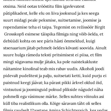
otsima. Neid ootas trööstitu film igavlevatest
pätiplikadest, kelle elu on liiva jooksnud ja kes seega
suurt midagi peale peksmise, suitsetamise, joomise ja
ropendamise teha ei taipa. Tegemist on režissöör Birgit
Grosskopfi esimese täispika filmiga ning võib öelda, et
debüüdi kohta on see päris hästi õmmeldud, kuigi
stsenaarium jätab pehmelt öeldes kõvasti soovida. Ainult
suure hulga rämeda teksti pritsimisest ei piisa, et film
mingi sügavama mulje jätaks, ka pole naistekakluste
näitamine kinolinal teab mis rabav uudis. Alkoholi joodi
pidevalt pudelitest ja palju, suitsetati ketti, kuid purju ei
paistnud keegi jäävat; ka pärast pikki ärkvel oldud öid,
vintsutusi ja joominguid polnud plikside nägudel näha
pohmelli ega väsimuse märke. Selles suhtes võinuks asi
küll tiba realistlikum olla. Kõige säravam täht oli selles
filmis raudselt 12aastane Amina Schichtereich, kes vedas