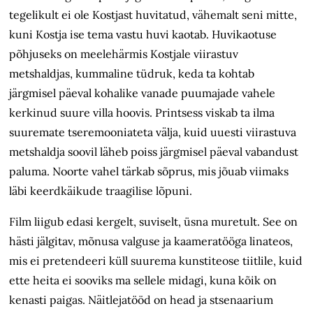
tegelikult ei ole Kostjast huvitatud, vähemalt seni mitte,
kuni Kostja ise tema vastu huvi kaotab. Huvikaotuse
põhjuseks on meelehärmis Kostjale viirastuv
metshaldjas, kummaline tüdruk, keda ta kohtab
järgmisel päeval kohalike vanade puumajade vahele
kerkinud suure villa hoovis. Printsess viskab ta ilma
suuremate tseremooniateta välja, kuid uuesti viirastuva
metshaldja soovil läheb poiss järgmisel päeval vabandust
paluma. Noorte vahel tärkab sõprus, mis jõuab viimaks
läbi keerdkäikude traagilise lõpuni.
Film liigub edasi kergelt, suviselt, üsna muretult. See on
hästi jälgitav, mõnusa valguse ja kaameratööga linateos,
mis ei pretendeeri küll suurema kunstiteose tiitlile, kuid
ette heita ei sooviks ma sellele midagi, kuna kõik on
kenasti paigas. Näitlejatööd on head ja stsenaarium