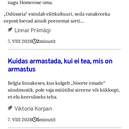
nagu Homerose oma.‎
„Odüsseia“ esindab eliitkultuuri, seda vanakreeka
eepost loevad ainult peenemat sorti…
Linnar Priimägi
7. VIII 2026
2
minutit
Kuidas armastada, kui ei tea, mis on
armastus
Belgia linnakeses, kus kulgeb „Noorte emade“
sündmustik, pole vaja müütilisi sireene või kük‎loopi,
et elu keeruliseks teha. ‎
Viktoria Korpan
7. VIII 2026
5
minutit