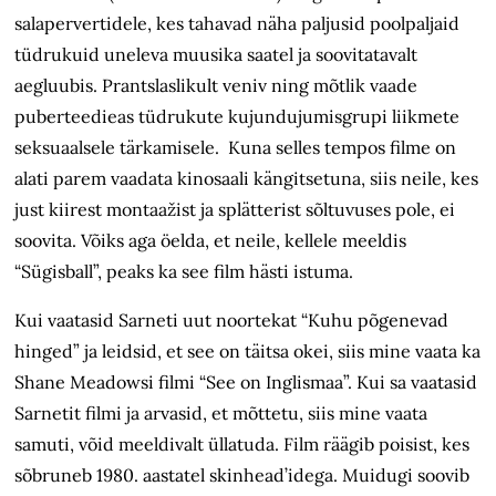
salapervertidele, kes tahavad näha paljusid poolpaljaid
tüdrukuid uneleva muusika saatel ja soovitatavalt
aegluubis. Prantslaslikult veniv ning mõtlik vaade
puberteedieas tüdrukute kujundujumisgrupi liikmete
seksuaalsele tärkamisele. Kuna selles tempos filme on
alati parem vaadata kinosaali kängitsetuna, siis neile, kes
just kiirest montaažist ja splätterist sõltuvuses pole, ei
soovita. Võiks aga öelda, et neile, kellele meeldis
“Sügisball”, peaks ka see film hästi istuma.
Kui vaatasid Sarneti uut noortekat “Kuhu põgenevad
hinged” ja leidsid, et see on täitsa okei, siis mine vaata ka
Shane Meadowsi filmi “See on Inglismaa”. Kui sa vaatasid
Sarnetit filmi ja arvasid, et mõttetu, siis mine vaata
samuti, võid meeldivalt üllatuda. Film räägib poisist, kes
sõbruneb 1980. aastatel skinhead’idega. Muidugi soovib