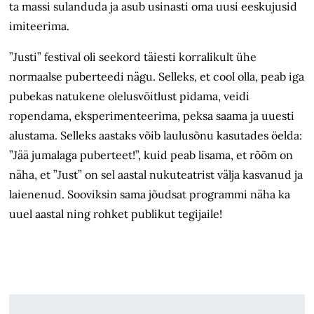
ta massi sulanduda ja asub usinasti oma uusi eeskujusid
imiteerima.
”Justi” festival oli seekord täiesti korralikult ühe
normaalse puberteedi nägu. Selleks, et cool olla, peab iga
pubekas natukene olelusvõitlust pidama, veidi
ropendama, eksperimenteerima, peksa saama ja uuesti
alustama. Selleks aastaks võib laulusõnu kasutades öelda:
”Jää jumalaga puberteet!”, kuid peab lisama, et rõõm on
näha, et ”Just” on sel aastal nukuteatrist välja kasvanud ja
laienenud. Sooviksin sama jõudsat programmi näha ka
uuel aastal ning rohket publikut tegijaile!