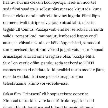
haarav. Kui ma oleksin kooliõpetaja, laseksin noortel
seda filmi vaadata ja sellest pärast essee kirjutada, kuna
ilmselt oleks nende mõtteid huvitav lugeda. Filmi lõpp
on meeldivalt intrigeeriv ja jätab otsad lahti, mis siis
tegelikult toimus. Vaataja võib endale ise sobiva variandi
valida: romantikud, muinasjutulembesed happy end’i
austajad võivad uskuda, et kõik lõppes hästi, samas kui
tumemeelsed skeptikud võivad julgelt väita, et mõlemad
armastajad leiavad oma traagilise otsa. ”Kostja+Nika.
Suvi” on veetlev film, paraku seda seekordse PÖFFi
raames enam ei näidata, kuid pealkiri tasub meelde jätta,
et seda vaadata, kui see peaks kunagi tulema
teleekraanile, kinno või videolevisse.
Saksa film “Printsess” oli hoopis teisest ooperist.
Kinosaal täitus kilkavate koolitüdrukutega, kes olid
ilmselt filmitutvustuse ajel tulnud teravaid elamusi