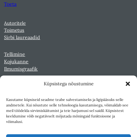
Toeta
Autoritele
Toimetus
Sirbi laureaadid
Tellimine
Kojukanne
Ilmumisgraafik
Küpsistega nõustumine
Veebiarhiiv
Sirp pdf-failidena Digaris
Kasutame küpsiseid seadme teabe salvestamiseks ja ligipääsuks selle
Kultuurileht 1994-1997
andmetele. Kui nõustute selle tehnoloogia kasutamisega, võimaldab see
Reede 1989-1990
meil töödelda sirvimiskäitumist ja teie harjumusi sel saidil. Küpsistest
Sirp ja Vasar 1940-1989
keeldumine võib negatiivselt mõjutada mõningaid funktsioone ja
võimalusi.
Ligipääsetavus