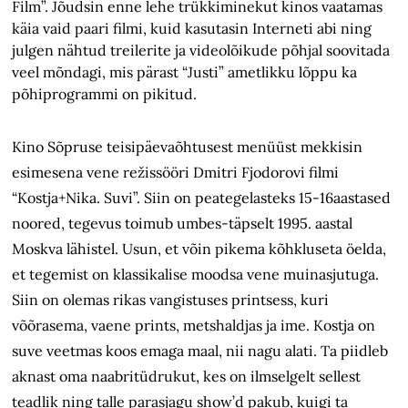
Film”. Jõudsin enne lehe trükkiminekut kinos vaatamas
käia vaid paari filmi, kuid kasutasin Interneti abi ning
julgen nähtud treilerite ja videolõikude põhjal soovitada
veel mõndagi, mis pärast “Justi” ametlikku lõppu ka
põhiprogrammi on pikitud.
Kino Sõpruse teisipäevaõhtusest menüüst mekkisin
esimesena vene režissööri Dmitri Fjodorovi filmi
“Kostja+Nika. Suvi”. Siin on peategelasteks 15-16aastased
noored, tegevus toimub umbes-täpselt 1995. aastal
Moskva lähistel. Usun, et võin pikema kõhkluseta öelda,
et tegemist on klassikalise moodsa vene muinasjutuga.
Siin on olemas rikas vangistuses printsess, kuri
võõrasema, vaene prints, metshaldjas ja ime. Kostja on
suve veetmas koos emaga maal, nii nagu alati. Ta piidleb
aknast oma naabritüdrukut, kes on ilmselgelt sellest
teadlik ning talle parasjagu show’d pakub, kuigi ta