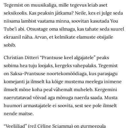
Tegemist on muusikaliga, mille tegevus leiab aset
seksikoolis. Kas peaksin jätkama? Neile, kes ei julge seda
niisama lambist vaatama minna, soovitan kasutada You
Tube’i abi. Otsustage oma silmaga, kas tahate seda suurel
ekraanil näha. Arvan, et kelmikate elamuste otsijaile
sobib.
Christian Ditteri “Prantsuse keel algajatele” peaks
sobima hea tuju loojaks, kergeks vahepalaks. Tegemist
on Saksa-Prantsuse noortekomöödiaga, kus parasjagu
komejanti ja ilmselt ka kõige mustema meelega inimene
ilmselt mõne koha peal vähemalt muheleb. Kergemini
naerutatavad võivad aga mõnuga naerda saada. Musta
huumori armastajatele ei soovita, sest see pole ilmselt
nende maitse.
“Veeliiliad” (rež Céline Sciamma) on gurmeepala