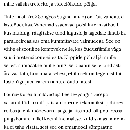
mille valisin treierite ja videolõikude põhjal.
“Internaat” (rež Songyos Sugmakanan) on Tais vändatud
lasteõudukas. Vanemad saadavad poisi internaatkooli,
kus muidugi räägitakse tondilugusid ja lagedale ilmub ka
paralleelreaalsus oma kummitavate vaimudega. See on
väike eksootiline kompvek neile, kes õudusfilmile väga
suuri pretensioone ei esita. Klippide põhjal jäi mulle
sellest sümpaatne mulje ning ise plaanin selle kindlasti
ära vaadata, hoolimata sellest, et ilmselt on tegemist tai
fusion’iga juba varem nähtud õudukatest.
Lõuna-Korea filmilavastaja Lee Je-yongi “Dasepo
vallatud tüdrukud” paistab Interneti-koomiksil põhinev
reibas ja ehk mõnevõrra lääge ja liisunud lollipop, roosa
pulgakomm, millel keemiline maitse, kuid samas minema
ka ei taha visata, sest see on omamoodi sümpaatne.