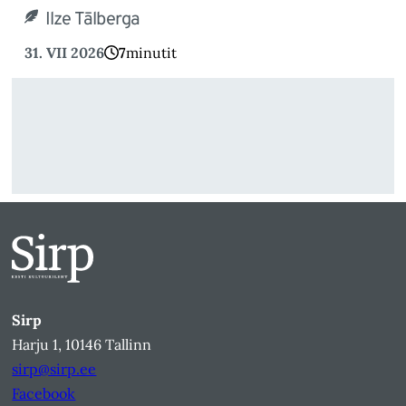
Ilze Tālberga
31. VII 2026
7
minutit
Sirp
Harju 1, 10146 Tallinn
sirp@sirp.ee
Facebook