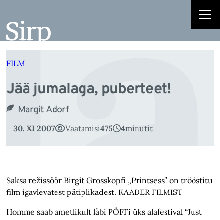
J
Liigu
sisu
juurde
FILM
Jää jumalaga, puberteet!
Margit Adorf
30. XI 2007
Vaatamisi
475
4
minutit
Saksa režissöör Birgit Grosskopfi „Printsess” on trööstitu
film igavlevatest pätiplikadest. KAADER FILMIST
Homme saab ametlikult läbi PÖFFi üks alafestival “Just