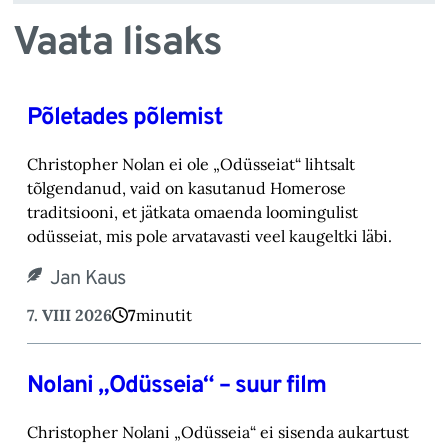
Vaata lisaks
Põletades põlemist
Christopher Nolan ei ole „Odüsseiat“ lihtsalt
tõlgendanud, vaid on kasutanud Homerose
tra‎ditsiooni, et jätkata omaenda loomingulist
odüsseiat, mis pole arvatavasti veel kaugeltki läbi.‎
Jan Kaus
7. VIII 2026
7
minutit
Nolani „Odüsseia“ – suur film
Christopher Nolani „Odüsseia“ ei sisenda aukartust