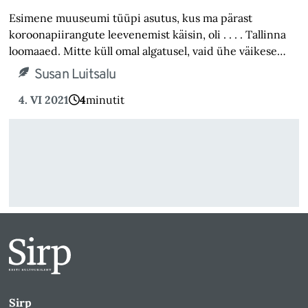
Esimene muuseumi tüüpi asutus, kus ma pärast
koroonapiirangute leevenemist käisin, oli
. . . .
Tallinna
loomaaed. Mitte küll omal algatusel, vaid ühe väikese…
Susan Luitsalu
4. VI 2021
4
minutit
Sirp