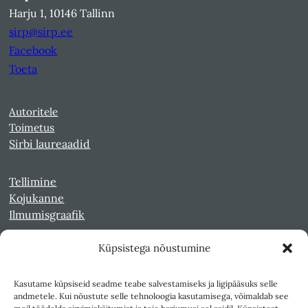
Harju 1, 10146 Tallinn
sirp@sirp.ee
Facebook
Toeta
Autoritele
Toimetus
Sirbi laureaadid
Tellimine
Kojukanne
Ilmumisgraafik
Küpsistega nõustumine
Veebiarhiiv
Sirp pdf-failidena Digaris
Kasutame küpsiseid seadme teabe salvestamiseks ja ligipääsuks selle
Kultuurileht 1994-1997
andmetele. Kui nõustute selle tehnoloogia kasutamisega, võimaldab see
Reede 1989-1990