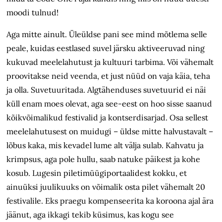
moodi tulnud!
Aga mitte ainult. Üleüldse pani see mind mõtlema selle
peale, kuidas eestlased suvel järsku aktiveeruvad ning
kukuvad meelelahutust ja kultuuri tarbima. Või vähemalt
proovitakse neid veenda, et just nüüd
on vaja käia, teha
ja olla. Suvetuuritada.
Algtähenduses suvetuurid ei näi
küll enam moes olevat, aga see-eest on hoo sisse saanud
kõikvõimalikud festivalid ja kontserdisarjad. Osa sellest
meelelahutusest on muidugi – üldse mitte halvustavalt –
lõbus kaka, mis kevadel lume alt välja sulab. Kahvatu ja
krimpsus, aga pole hullu, saab natuke päikest ja kohe
kosub. Lugesin piletimüügiportaalidest kokku, et
ainuüksi juulikuuks on võimalik osta pilet vähemalt 20
festivalile. Eks praegu kompenseerita ka koroona ajal ära
jäänut, aga ikkagi tekib küsimus, kas kogu see