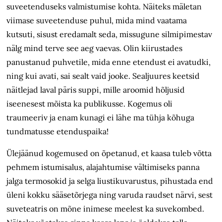
suveetenduseks valmistumise kohta. Näiteks mäletan
viimase suveetenduse puhul, mida mind vaatama
kutsuti, sisust eredamalt seda, missugune silmipimestav
nälg mind terve see aeg vaevas. Olin kiirustades
panustanud puhvetile, mida enne etendust ei avatudki,
ning kui avati, sai sealt vaid jooke. Sealjuures keetsid
näitlejad laval päris suppi, mille aroomid hõljusid
iseenesest mõista ka publikusse. Kogemus oli
traumeeriv ja enam kunagi ei lähe ma tühja kõhuga
tundmatusse etenduspaika!
Ülejäänud kogemused on õpetanud, et kaasa tuleb võtta
pehmem istumisalus, alajahtumise vältimiseks panna
jalga termosokid ja selga liustikuvarustus, pihustada end
üleni kokku sääsetõrjega ning varuda raudset närvi, sest
suveteatris on mõne inimese meelest ka suvekombed.