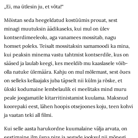
„Ei, ma ütlesin ju, et võta!“
Mõistan seda heegeldatud kostüümis prouat, sest
minagi muutuksin äädikaseks, kui mul on ülev
kontserdimeeleolu, aga vanamees mossitab, nagu
homset poleks. Teisalt mossitaksin samamoodi ka mina,
kui peaksin minema vastu tahtmist kontserdile, kus on
sääsed ja laulab keegi, kes meeldib mu kaaslasele võib-
olla natuke ülemäära. Kahju on mul mõlemast, sest õues
on selleks kellaajaks juba täpselt nii külm ja rõske, et
ükski kodumaine lembelaulik ei meelitaks mind muru
peale joogamatile kitarri­tinistamist kuulama. Maksnud
koorepaki eest, lähen hoopis otsejoones koju, teen kohvi
ja vaatan teki all filmi.
Kui selle aasta harukordne kuumalaine välja arvata, on
eestimaine ilm üsna pire ja aegade jooksul nii mõnegi