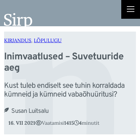
In
Liigu
sisu
juurde
KIRJANDUS
, 
LÕPULUGU
Inimvaatlused – Suvetuuride
aeg
Kust tuleb endiselt see tuhin korraldada
kümneid ja kümneid vabaõhuüritusi?
Susan Luitsalu
16. VII 2021
Vaatamisi
1415
4
minutit