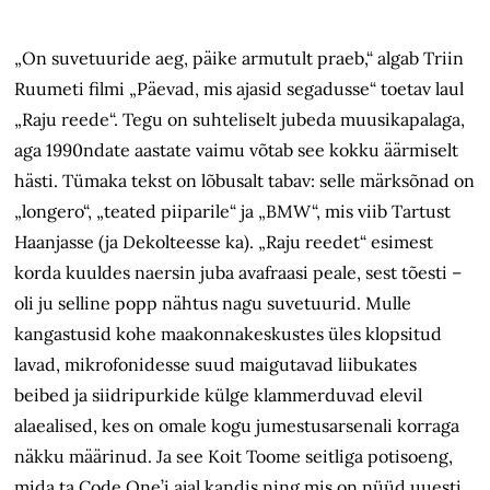
„On suvetuuride aeg, päike armutult praeb,“ algab Triin
Ruumeti filmi „Päevad, mis ajasid segadusse“ toetav laul
„Raju reede“. Tegu on suhteliselt jubeda muusikapalaga,
aga 1990ndate aastate vaimu võtab see kokku äärmiselt
hästi. Tümaka tekst on lõbusalt tabav: selle märksõnad on
„longero“, „teated piiparile“ ja „BMW“, mis viib Tartust
Haanjasse (ja Dekolteesse ka). „Raju reedet“ esimest
korda kuuldes naersin juba avafraasi peale, sest tõesti –
oli ju selline popp nähtus nagu suvetuurid. Mulle
kangastusid kohe maakonnakeskustes üles klopsitud
lavad, mikrofonidesse suud maigutavad liibukates
beibed ja siidripurkide külge klammerduvad elevil
alaealised, kes on omale kogu jumestus­arsenali korraga
näkku määrinud. Ja see Koit Toome seitliga potisoeng,
mida ta Code One’i ajal kandis ning mis on nüüd uuesti