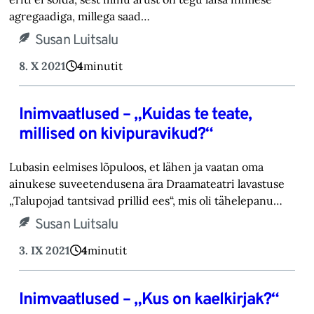
agregaadiga, millega saad…
Susan Luitsalu
8. X 2021
4
minutit
Inimvaatlused – „Kuidas te teate,
millised on kivipuravikud?“
Lubasin eelmises lõpuloos, et lähen ja vaatan oma
ainukese suveetendusena ära Draamateatri lavastuse
„Talupojad tantsivad prillid ees“, mis oli tähelepanu…
Susan Luitsalu
3. IX 2021
4
minutit
Inimvaatlused – „Kus on kaelkirjak?“