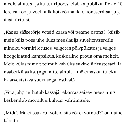
meelelahutus- ja kultuuriports leiab ka publiku. Peale 20
festivali on ju veel hulk kõikvõimalikke kontserdisarju ja
üksiküritusi.
„Kas sa sääsetõrje võtsid kaasa või peame ostma?“ küsib
meie küla poes ühe ilusa meeslaulja suvekontserdile
mineku vormiriietuses, valgetes põlvpükstes ja valges
heegeldatud kampsikus, keskealine proua oma mehelt.
Meie külas nimelt toimub kah üks suvine ürituste­sari. Ja
naaberkülas ka. (Aga mitte ainult – mõlemas on tulekul
ka arvestatava suurusega festival.)
„Võta jah,“ mühatab kassajärjekorras seisev mees ning
keskendub mornilt eikuhugi vahtimisele.
„Mida? Ma ei saa aru. Võtsid siis või ei võtnud?“ on naine
kärsitu.