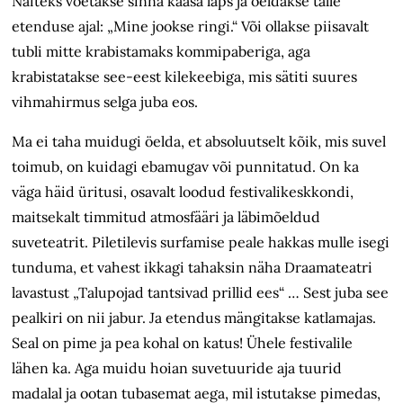
Näiteks võetakse sinna kaasa laps ja öeldakse talle
etenduse ajal: „Mine jookse ringi.“ Või ollakse piisavalt
tubli mitte krabistamaks kommi­paberiga, aga
krabistatakse see-eest kile­keebiga, mis sätiti suures
vihmahirmus selga juba eos.
Ma ei taha muidugi öelda, et absoluutselt kõik, mis suvel
toimub, on kuidagi ebamugav või punnitatud. On ka
väga häid üritusi, osavalt loodud festivalikeskkondi,
maitsekalt timmitud atmosfääri ja läbimõeldud
suveteatrit. Piletilevis surfamise peale hakkas mulle isegi
tunduma, et vahest ikkagi tahaksin näha Draamateatri
lavastust „Talupojad tantsivad prillid ees“ … Sest juba see
pealkiri on nii jabur. Ja etendus mängitakse katlamajas.
Seal on pime ja pea kohal on katus! Ühele festivalile
lähen ka. Aga muidu hoian suvetuuride aja tuurid
madalal ja ootan tubasemat aega, mil istutakse pimedas,