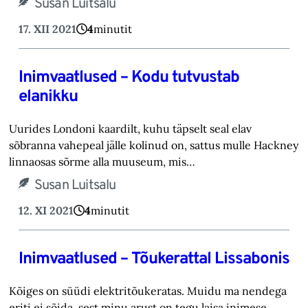
Susan Luitsalu
17. XII 2021
4
minutit
Inimvaatlused – Kodu tutvustab
elanikku
Uurides Londoni kaardilt, kuhu täpselt seal elav
sõbranna vahepeal jälle kolinud on, sattus mulle Hackney
linnaosas sõrme alla muuseum, mis…
Susan Luitsalu
12. XI 2021
4
minutit
Inimvaatlused – Tõukerattal Lissabonis
Kõiges on süüdi elektritõukeratas. Muidu ma nendega
eriti ei sõida, sest minu arust on tegu laisa inimese