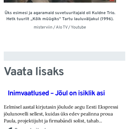
Üks esimesi ja agaramaid suvetuuritajaid oli Kuldne Trio.
Hetk tuurilt „Kõik müügiks“ Tartu lauluväljakul (1996).
misterviin / Alo TV / Youtube
Vaata lisaks
Inimvaatlused – Jõul on isiklik asi
Eelmisel aastal kirjutasin jõulude aegu Eesti Ekspressi
jõulunovelli sellest, kuidas üks edev pealinna proua
Paula, projektijuht ja firmabändi solist, tahab…