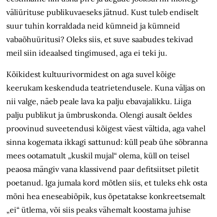
väliürituse publikuvaeseks jätnud. Kust tuleb endiselt
suur tuhin korraldada neid kümneid ja kümneid
vabaõhu­üritusi? Oleks siis, et suve saabudes tekivad
meil siin ideaalsed tingimused, aga ei teki ju.
Kõikidest kultuurivormidest on aga suvel kõige
keerukam keskenduda teatrietendusele. Kuna väljas on
nii valge, näeb peale lava ka palju ebavajalikku. Liiga
palju publikut ja ümbruskonda. Olengi ausalt öeldes
proovinud suveetendusi kõigest väest vältida, aga vahel
sinna kogemata ikkagi sattunud: küll peab ühe sõbranna
mees ootamatult „kuskil mujal“ olema, küll on teisel
peaosa mängiv vana klassivend paar defitsiitset piletit
poetanud. Iga jumala kord mõtlen siis, et tuleks ehk osta
mõni hea eneseabiõpik, kus õpetatakse konkreetsemalt
„ei“ ütlema, või siis peaks vähemalt koostama juhise