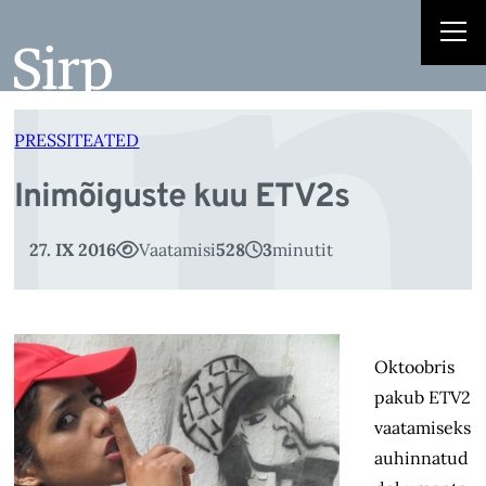
I
Liigu
sisu
juurde
PRESSITEATED
Inimõiguste kuu ETV2s
27. IX 2016
Vaatamisi
528
3
minutit
Oktoobris
pakub ETV2
vaatamiseks
auhinnatud