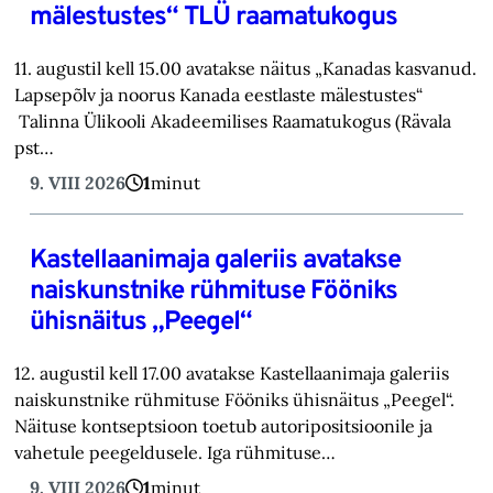
mälestustes“ TLÜ raamatukogus
11. augustil kell 15.00 avatakse näitus „Kanadas kasvanud.
Lapsepõlv ja noorus Kanada eestlaste mälestustes“
Talinna Ülikooli Akadeemilises Raamatukogus (Rävala
pst…
9. VIII 2026
1
minut
Kastellaanimaja galeriis avatakse
naiskunstnike rühmituse Fööniks
ühisnäitus „Peegel“
12. augustil kell 17.00 avatakse Kastellaanimaja galeriis
naiskunstnike rühmituse Fööniks ühisnäitus „Peegel“.
Näituse kontseptsioon toetub autoripositsioonile ja
vahetule peegeldusele. Iga rühmituse…
9. VIII 2026
1
minut