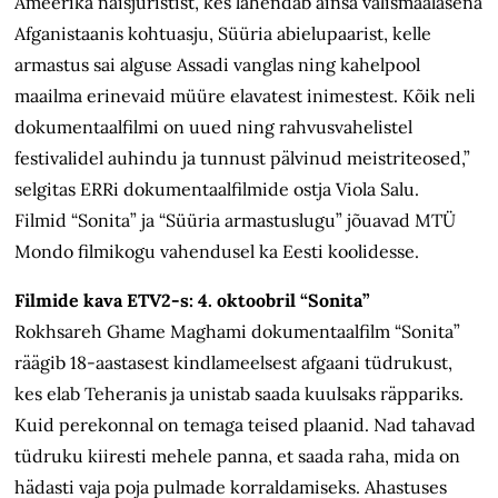
Ameerika naisjuristist, kes lahendab ainsa välismaalasena
Afganistaanis kohtuasju, Süüria abielupaarist, kelle
armastus sai alguse Assadi vanglas ning kahelpool
maailma erinevaid müüre elavatest inimestest. Kõik neli
dokumentaalfilmi on uued ning rahvusvahelistel
festivalidel auhindu ja tunnust pälvinud meistriteosed,”
selgitas ERRi dokumentaalfilmide ostja Viola Salu.
Filmid “Sonita” ja “Süüria armastuslugu” jõuavad MTÜ
Mondo filmikogu vahendusel ka Eesti koolidesse.
Filmide kava ETV2-s: 4. oktoobril “Sonita”
Rokhsareh Ghame Maghami dokumentaalfilm “Sonita”
räägib 18-aastasest kindlameelsest afgaani tüdrukust,
kes elab Teheranis ja unistab saada kuulsaks räppariks.
Kuid perekonnal on temaga teised plaanid. Nad tahavad
tüdruku kiiresti mehele panna, et saada raha, mida on
hädasti vaja poja pulmade korraldamiseks. Ahastuses