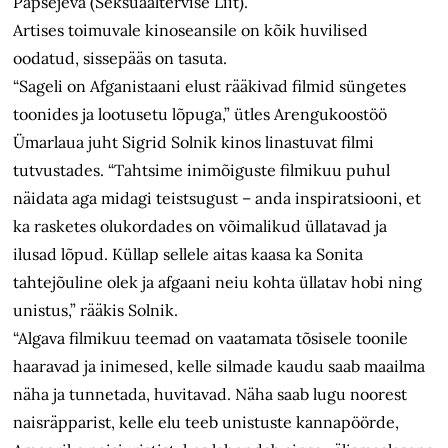
Papsejeva (Seksuaaltervise Liit).
Artises toimuvale kinoseansile on kõik huvilised
oodatud, sissepääs on tasuta.
“Sageli on Afganistaani elust rääkivad filmid süngetes
toonides ja lootusetu lõpuga,” ütles Arengukoostöö
Ümarlaua juht Sigrid Solnik kinos linastuvat filmi
tutvustades. “Tahtsime inimõiguste filmikuu puhul
näidata aga midagi teistsugust – anda inspiratsiooni, et
ka rasketes olukordades on võimalikud üllatavad ja
ilusad lõpud. Küllap sellele aitas kaasa ka Sonita
tahtejõuline olek ja afgaani neiu kohta üllatav hobi ning
unistus,” rääkis Solnik.
“Algava filmikuu teemad on vaatamata tõsisele toonile
haaravad ja inimesed, kelle silmade kaudu saab maailma
näha ja tunnetada, huvitavad. Näha saab lugu noorest
naisräpparist, kelle elu teeb unistuste kannapöörde,