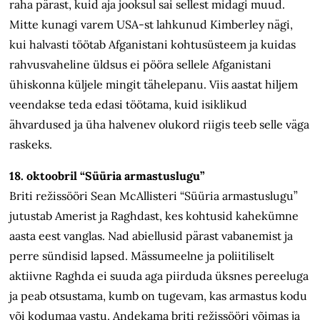
raha pärast, kuid aja jooksul sai sellest midagi muud.
Mitte kunagi varem USA-st lahkunud Kimberley nägi,
kui halvasti töötab Afganistani kohtusüsteem ja kuidas
rahvusvaheline üldsus ei pööra sellele Afganistani
ühiskonna küljele mingit tähelepanu. Viis aastat hiljem
veendakse teda edasi töötama, kuid isiklikud
ähvardused ja üha halvenev olukord riigis teeb selle väga
raskeks.
18. oktoobril “Süüria armastuslugu”
Briti režissööri Sean McAllisteri “Süüria armastuslugu”
jutustab Amerist ja Raghdast, kes kohtusid kahekümne
aasta eest vanglas. Nad abiellusid pärast vabanemist ja
perre sündisid lapsed. Mässumeelne ja poliitiliselt
aktiivne Raghda ei suuda aga piirduda üksnes pereeluga
ja peab otsustama, kumb on tugevam, kas armastus kodu
või kodumaa vastu. Andekama briti režissööri võimas ja