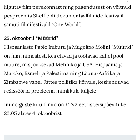
liigutav film perekonnast ning pagendusest on võitnud
peapreemia Sheffieldi dokumentaalfilmide festivalil,
samuti filmifestivalil “One World”.
25. oktoobril “Müürid”
Hispaanlaste Pablo Iraburu ja Mugeltxo Molini “Müürid”
on film inimestest, kes elavad ja töötavad kahel pool
müüre, mis jooksevad Mehhiko ja USA, Hispaania ja
Maroko, Iisraeli ja Palestiina ning Lõuna-Aafrika ja
Zimbabwe vahel. Jättes poliitika kõrvale, keskenduvad
režissöörid probleemi inimlikule küljele.
Inimõiguste kuu filmid on ETV2 eetris teisipäeviti kell
22.05 alates 4. oktoobrist.