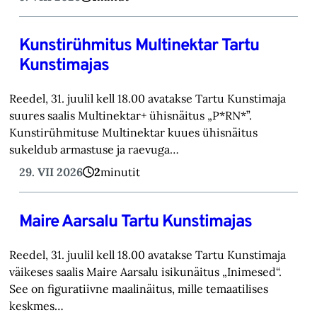
Kunstirühmitus Multinektar Tartu
Kunstimajas
Reedel, 31. juulil kell 18.00 avatakse Tartu Kunstimaja
suures saalis Multinektar+ ühisnäitus „P*RN*”.
Kunstirühmituse Multinektar kuues ühisnäitus
sukeldub armastuse ja raevuga…
29. VII 2026
2
minutit
Maire Aarsalu Tartu Kunstimajas
Reedel, 31. juulil kell 18.00 avatakse Tartu Kunstimaja
väikeses saalis Maire Aarsalu isikunäitus „Inimesed“.
See on figuratiivne maalinäitus, mille temaatilises
keskmes…