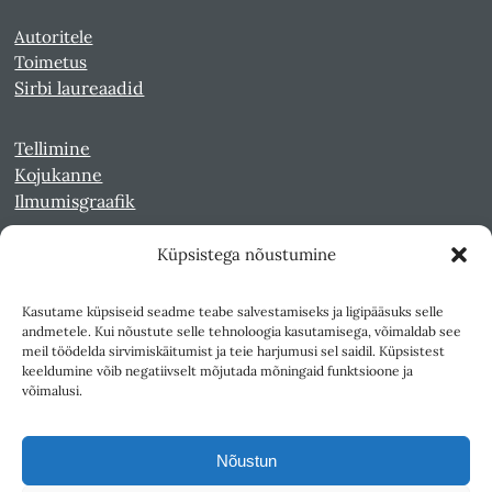
Autoritele
Toimetus
Sirbi laureaadid
Tellimine
Kojukanne
Ilmumisgraafik
Küpsistega nõustumine
Veebiarhiiv
Sirp pdf-failidena Digaris
Kasutame küpsiseid seadme teabe salvestamiseks ja ligipääsuks selle
Kultuurileht 1994-1997
andmetele. Kui nõustute selle tehnoloogia kasutamisega, võimaldab see
Reede 1989-1990
meil töödelda sirvimiskäitumist ja teie harjumusi sel saidil. Küpsistest
Sirp ja Vasar 1940-1989
keeldumine võib negatiivselt mõjutada mõningaid funktsioone ja
võimalusi.
Ligipääsetavus
Kasutustingimused
Nõustun
Teksti- ja andmekaeve