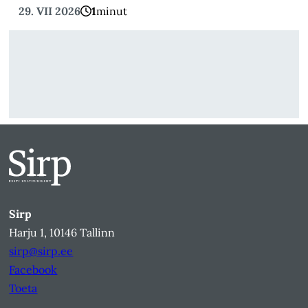
29. VII 2026
1
minut
Sirp
Harju 1, 10146 Tallinn
sirp@sirp.ee
Facebook
Toeta