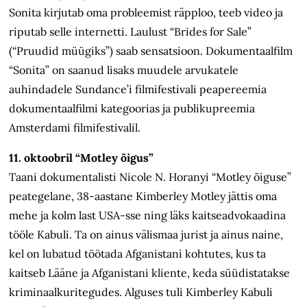
Sonita kirjutab oma probleemist räpploo, teeb video ja
riputab selle internetti. Laulust “Brides for Sale”
(“Pruudid müügiks”) saab sensatsioon. Dokumentaalfilm
“Sonita” on saanud lisaks muudele arvukatele
auhindadele Sundance’i filmifestivali peapereemia
dokumentaalfilmi kategoorias ja publikupreemia
Amsterdami filmifestivalil.
11. oktoobril “Motley õigus”
Taani dokumentalisti Nicole N. Horanyi “Motley õiguse”
peategelane, 38-aastane Kimberley Motley jättis oma
mehe ja kolm last USA-sse ning läks kaitseadvokaadina
tööle Kabuli. Ta on ainus välismaa jurist ja ainus naine,
kel on lubatud töötada Afganistani kohtutes, kus ta
kaitseb Lääne ja Afganistani kliente, keda süüdistatakse
kriminaalkuritegudes. Alguses tuli Kimberley Kabuli