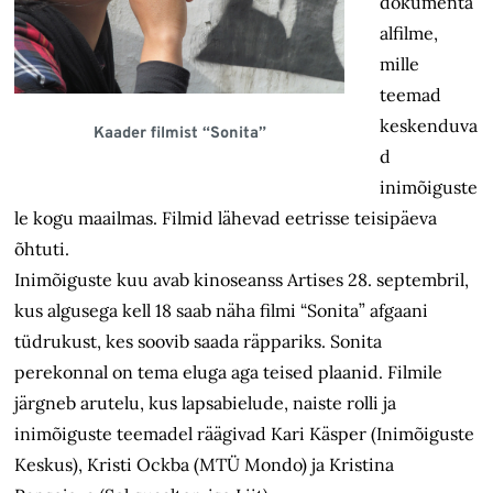
dokumenta
alfilme,
mille
teemad
keskenduva
Kaader filmist “Sonita”
d
inimõiguste
le kogu maailmas. Filmid lähevad eetrisse teisipäeva
õhtuti.
Inimõiguste kuu avab kinoseanss Artises 28. septembril,
kus algusega kell 18 saab näha filmi “Sonita” afgaani
tüdrukust, kes soovib saada räppariks. Sonita
perekonnal on tema eluga aga teised plaanid. Filmile
järgneb arutelu, kus lapsabielude, naiste rolli ja
inimõiguste teemadel räägivad Kari Käsper (Inimõiguste
Keskus), Kristi Ockba (MTÜ Mondo) ja Kristina