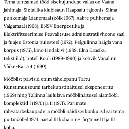
Tema tähtsamad tööd sisekujunduse vallas on Vääna
jahimaja, Siniallika klubisaun Haapsalu rajoonis, Silma
puhkemaja Läänemaal (kõik 1967), Aakre puhkemaja
Valgamaal (1968), ENSV Energeetika ja
Elektrifitseerimise Peavalitsuse administratiivhoone saal
ja fuajee Estonia puiesteel (1972), Pelgulinna haigla vana
korpus (1975), kino Lindakivi (1989, Elna Kaasiku
tekstiilid), hotell Kopli (1989-1990) ja kohvik Vanalinn
Väike-Karja 4 (1990).
Mööblist pälvisid enim tähelepanu Tartu
Kunstimuuseumi tarbekunstinäitusel eksponeeritu
(1969) ning Tallinna laululava mööblinäitusel aiamööbli
komplektid I (1970) ja II (1971). Parimate
rahvatarbekaupade ja mööbli näidiste konkursil sai tema
puitmööbel 1974. aastal III koha ning järgmisel II ja III
koha.