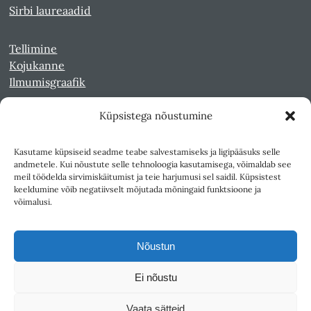
Sirbi laureaadid
Tellimine
Kojukanne
Ilmumisgraafik
Küpsistega nõustumine
Veebiarhiiv
Sirp pdf-failidena Digaris
Kasutame küpsiseid seadme teabe salvestamiseks ja ligipääsuks selle
Kultuurileht 1994-1997
andmetele. Kui nõustute selle tehnoloogia kasutamisega, võimaldab see
Reede 1989-1990
meil töödelda sirvimiskäitumist ja teie harjumusi sel saidil. Küpsistest
Sirp ja Vasar 1940-1989
keeldumine võib negatiivselt mõjutada mõningaid funktsioone ja
võimalusi.
Ligipääsetavus
Kasutustingimused
Nõustun
Teksti- ja andmekaeve
Ei nõustu
Väljaandja SA Kultuurileht
Vaata sätteid