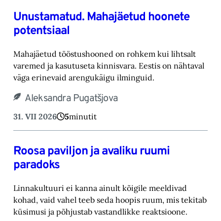
Unustamatud. Mahajäetud hoonete
potentsiaal
Mahajäetud tööstushooned on rohkem kui lihtsalt
varemed ja kasutuseta kinnisvara. Eestis on nähtaval
väga erinevaid arengukäigu ilminguid.
Aleksandra Pugatšjova
31. VII 2026
5
minutit
Roosa paviljon ja avaliku ruumi
paradoks
Linnakultuuri ei kanna ainult kõigile meeldivad
kohad, vaid vahel teeb seda hoopis ruum, mis tekitab
küsimusi ja põhjustab vastandlikke reaktsioone.