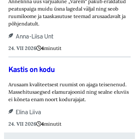
Annelinna uus varjualune „Varem“ pakub eraldatud
peatuspaiga muidu üsna lagedal väljal ning seob
ruumiloome ja taaskasutuse teemad arusaadavalt ja
põhjendatult.
Anna-Liisa Unt
24. VII 2026
4
minutit
Kastis on kodu
Arusaam kvaliteetsest ruumist on ajaga teisenenud.
Massehitusaegsed elamurajoonid ning sealne eluviis
ei kõneta enam noort kodurajajat.
Elina Liiva
24. VII 2026
4
minutit