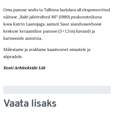
Oma panuse andis ta Tallinna laululava all eksponeeritud
näituse „Balti jahitrofeed 80“ (1980) peakunstnikuna
koos Katrin Laanojaga, samuti Saue aiandussovhoosi
keskuse keraamiline pannoo (3 × 1,5 m) kavandi ja
kartoonide autorina.
Mälestame ja avaldame kaastunnet omastele ja
sõpradele.
Eesti Arhitektide Liit
Vaata lisaks