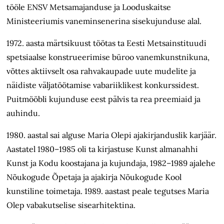
tööle ENSV Metsamajanduse ja Looduskaitse
Ministeeriumis vaneminsenerina sisekujunduse alal.
1972. aasta märtsikuust töötas ta Eesti Metsainstituudi
spetsiaalse konstrueerimise büroo vanemkunstnikuna,
võttes aktiivselt osa rahvakaupade uute mudelite ja
näidiste väljatöötamise vabariiklikest konkurssidest.
Puitmööbli kujunduse eest pälvis ta rea preemiaid ja
auhindu.
1980. aastal sai alguse Maria Olepi ajakirjanduslik karjäär.
Aastatel 1980–1985 oli ta kirjastuse Kunst almanahhi
Kunst ja Kodu koostajana ja kujundaja, 1982–1989 ajalehe
Nõukogude Õpetaja ja ajakirja Nõukogude Kool
kunstiline toimetaja. 1989. aastast peale tegutses Maria
Olep vabakutselise sisearhitektina.