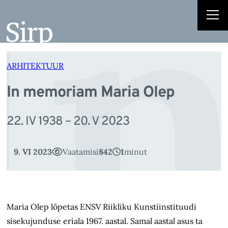
I
Liigu
sisu
juurde
ARHITEKTUUR
In memoriam Maria Olep
22. IV 1938 – 20. V 2023
9. VI 2023
Vaatamisi
842
1
minut
Maria Olep lõpetas ENSV Riikliku Kunstiinstituudi
sisekujunduse eriala 1967. aastal. Samal aastal asus ta