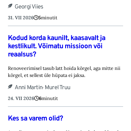
Georgi Viies
31. VII 2026
5
minutit
Kodud korda kaunilt, kaasavalt ja
kestlikult. Võimatu missioon või
reaalsus?
Renoveerimisel tasub latt hoida kõrgel, aga mitte nii
kõrgel, et sellest üle hüpata ei jaksa.
,
Anni Martin
Murel Truu
24. VII 2026
6
minutit
Kes sa varem olid?