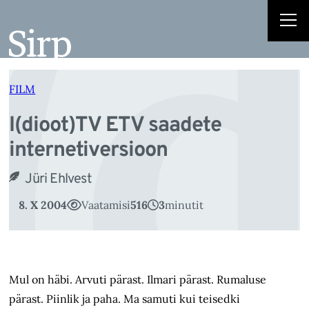
I(
Liigu
sisu
juurde
FILM
I(dioot)TV ETV saadete
internetiversioon
Jüri Ehlvest
8. X 2004
Vaatamisi
516
3
minutit
Mul on häbi. Arvuti pärast. Ilmari pärast. Rumaluse
pärast. Piinlik ja paha. Ma samuti kui teisedki