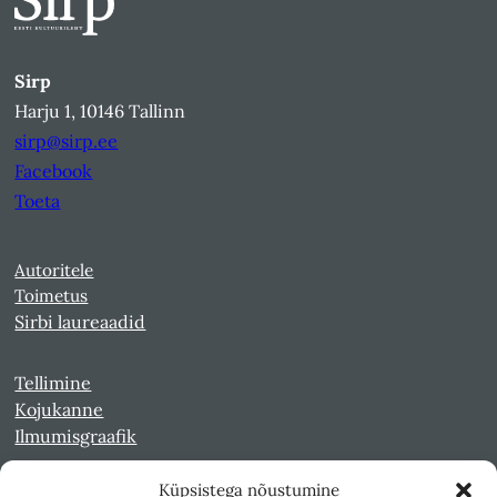
Sirp
Harju 1, 10146 Tallinn
sirp@sirp.ee
Facebook
Toeta
Autoritele
Toimetus
Sirbi laureaadid
Tellimine
Kojukanne
Ilmumisgraafik
Küpsistega nõustumine