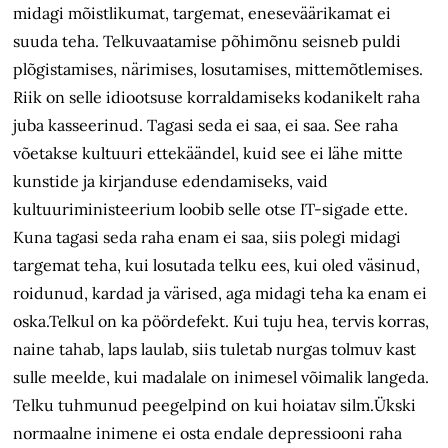
midagi mõistlikumat, targemat, eneseväärikamat ei
suuda teha. Telkuvaatamise põhimõnu seisneb puldi
plõgistamises, närimises, losutamises, mittemõtlemises.
Riik on selle idiootsuse korraldamiseks kodanikelt raha
juba kasseerinud. Tagasi seda ei saa, ei saa. See raha
võetakse kultuuri ettekäändel, kuid see ei lähe mitte
kunstide ja kirjanduse edendamiseks, vaid
kultuuriministeerium loobib selle otse IT-sigade ette.
Kuna tagasi seda raha enam ei saa, siis polegi midagi
targemat teha, kui losutada telku ees, kui oled väsinud,
roidunud, kardad ja värised, aga midagi teha ka enam ei
oska.Telkul on ka pöördefekt. Kui tuju hea, tervis korras,
naine tahab, laps laulab, siis tuletab nurgas tolmuv kast
sulle meelde, kui madalale on inimesel võimalik langeda.
Telku tuhmunud peegelpind on kui hoiatav silm.Ükski
normaalne inimene ei osta endale depressiooni raha