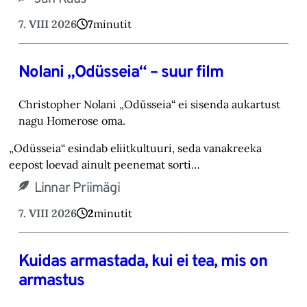
7. VIII 2026
7
minutit
Nolani „Odüsseia“ – suur film
Christopher Nolani „Odüsseia“ ei sisenda aukartust
nagu Homerose oma.‎
„Odüsseia“ esindab eliitkultuuri, seda vanakreeka
eepost loevad ainult peenemat sorti…
Linnar Priimägi
7. VIII 2026
2
minutit
Kuidas armastada, kui ei tea, mis on
armastus