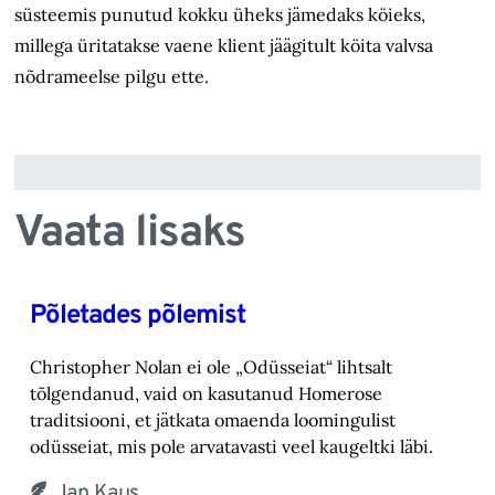
süsteemis punutud kokku üheks jämedaks köieks,
millega üritatakse vaene klient jäägitult köita valvsa
nõdrameelse pilgu ette.
Vaata lisaks
Põletades põlemist
Christopher Nolan ei ole „Odüsseiat“ lihtsalt
tõlgendanud, vaid on kasutanud Homerose
tra‎ditsiooni, et jätkata omaenda loomingulist
odüsseiat, mis pole arvatavasti veel kaugeltki läbi.‎
Jan Kaus