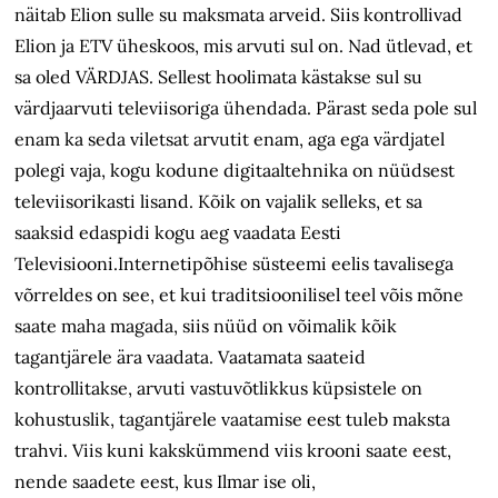
näitab Elion sulle su maksmata arveid. Siis kontrollivad
Elion ja ETV üheskoos, mis arvuti sul on. Nad ütlevad, et
sa oled VÄRDJAS. Sellest hoolimata kästakse sul su
värdjaarvuti televiisoriga ühendada. Pärast seda pole sul
enam ka seda viletsat arvutit enam, aga ega värdjatel
polegi vaja, kogu kodune digitaaltehnika on nüüdsest
televiisorikasti lisand. Kõik on vajalik selleks, et sa
saaksid edaspidi kogu aeg vaadata Eesti
Televisiooni.Internetipõhise süsteemi eelis tavalisega
võrreldes on see, et kui traditsioonilisel teel võis mõne
saate maha magada, siis nüüd on võimalik kõik
tagantjärele ära vaadata. Vaatamata saateid
kontrollitakse, arvuti vastuvõtlikkus küpsistele on
kohustuslik, tagantjärele vaatamise eest tuleb maksta
trahvi. Viis kuni kakskümmend viis krooni saate eest,
nende saadete eest, kus Ilmar ise oli,