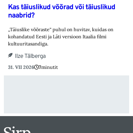
Kas täiuslikud võõrad või täiuslikud
naabrid?
„Täiuslike võõraste“ puhul on huvitav, kuidas on
kohandatud Eesti ja Läti versioon Itaalia filmi
kultuuritasandiga.
Ilze Tālberga
31. VII 2026
7
minutit