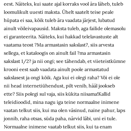
eest. Näiteks, kui saate ajal korraks vool ära läheb, tuleb
loomulikult uuesti maksta. Ühelt saatelt teise peale
hüpata ei saa, kõik tuleb ära vaadata järjest, lubatud
ainult võileivapausid. Maksta tuleb, aga failide olemasolu
ei garanteerita. Näiteks, kui hakkad telelavastuste alt
vaatama teost ?Ma armastasin sakslast?, siis arvesta
sellega, et kataloogis on ainult fail ?ma armastasin
sakslast 1/2? ja nii ongi; see tähendab, et viieteistkümne
krooni eest saab vaadata ainult poole armastatud
sakslasest ja ongi kõik. Aga kui ei olegi raha? Või ei ole
nii head internetiühendust, pilt venib, hääl jookseb
ette? Siis polegi sul vaja, siis kükita niisama!Kallid
teleidioodid, mina nagu iga teine normaalne inimene
vaatan telkut siis, kui ma olen väsinud, naine pahur, laps
jonnib, raha otsas, süda paha, närvid läbi, uni ei tule.
Normaalne inimene vaatab telkut siis, kui ta enam