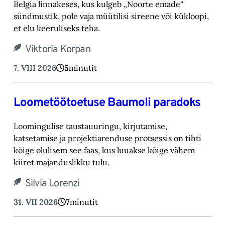
Belgia linnakeses, kus kulgeb „Noorte emade“
sündmustik, pole vaja müütilisi sireene või kük‎loopi,
et elu keeruliseks teha. ‎
Viktoria Korpan
7. VIII 2026
5
minutit
Loometöötoetuse Baumoli paradoks
Loomingulise taustauuringu, kirjutamise,
katsetamise ja projektiarenduse protsessis on tihti
kõige olulisem see faas, kus luuakse kõige vähem
kiiret majanduslikku tulu.
Silvia Lorenzi
31. VII 2026
7
minutit