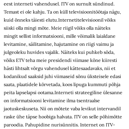
eest interneti vahendusel. ITV on surnult sündinud.
Temast ei ole kahju. Ta on küll televisioonitöötaja nägu,
kuid õnneks täiesti elutu.Internetitelevisioonil võiks
siiski olla mingi mõte. Meie riigil võiks olla näiteks
mingit sellist informatsiooni, mille võimalik laialdane
levitamine, säilitamine, hajutamine on riigi vaimu ja
julgeoleku huvides vajalik. Näiteks kui puhkeb sõda,
võiks ETV teha meie presidendi viimase kõne kiiresti
hästi lihtsalt võrgu vahendusel kättesaadavaks, nii et
kodanikud saaksid juhi viimaseid sõnu üksteisele edasi
saata, plaatidele kõrvetada, koos lipuga kummuti põhja
peita lapselapsi ootama.Interneti strateegiline ülesanne
on informatsiooni levitamine ilma tsentraalse
jaotuskeskuseta. Nii on mõtete vaba levikut intervandil
raske ühe täpse hoobiga halvata. ITV on selle põhimõtte
paroodia. Pahupidine nurisünnitis. Internet on ITV-