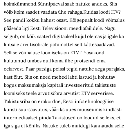
kolmkümmend.Sünnipäeval saab natuke andeks. Siis
võib kolm saadet vaadata ühe rahaga.Kuidas loodi ITV?
See pandi kokku kahest osast. Kõigepealt loodi võimalus
pääseda ligi Eesti Televisiooni meediafailidele. Nagu
selgub, on kõik saated digitaalsel kujul olemas ja igale ka
lihtsale arvutisõbrale põhimõtteliselt kättesaadavad.
Sellise võimaluse loomiseks on ETV IT-osakond
kulutanud umbes null koma ühe protsendi oma
eelarvest. Paar patsiga poissi tegid natuke aega parajaks,
kast õlut. Siis on need mehed lahti lastud ja kohutav
kogus maksumaksja kapitali investeeritud takistuste
loomiseks teele arvutisõbra arvutist ETV serverisse.
Takistusriba on erakordne, Eesti infotehnoloogilise
kunsti suursaavutus, vääriks uues muuseumis kindlasti
intermediaalset pinda.Takistused on loodud selleks, et
iga siga ei köhiks. Natuke tuleb muidugi kannatada selle