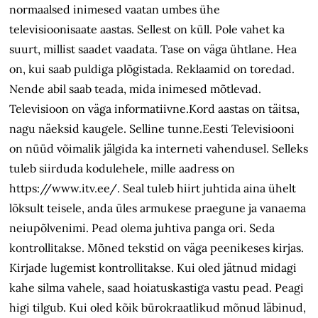
normaalsed inimesed vaatan umbes ühe
televisioonisaate aastas. Sellest on küll. Pole vahet ka
suurt, millist saadet vaadata. Tase on väga ühtlane. Hea
on, kui saab puldiga plõgistada. Reklaamid on toredad.
Nende abil saab teada, mida inimesed mõtlevad.
Televisioon on väga informatiivne.Kord aastas on täitsa,
nagu näeksid kaugele. Selline tunne.Eesti Televisiooni
on nüüd võimalik jälgida ka interneti vahendusel. Selleks
tuleb siirduda kodulehele, mille aadress on
https://www.itv.ee/. Seal tuleb hiirt juhtida aina ühelt
lõksult teisele, anda üles armukese praegune ja vanaema
neiupõlvenimi. Pead olema juhtiva panga ori. Seda
kontrollitakse. Mõned tekstid on väga peenikeses kirjas.
Kirjade lugemist kontrollitakse. Kui oled jätnud midagi
kahe silma vahele, saad hoiatuskastiga vastu pead. Peagi
higi tilgub. Kui oled kõik bürokraatlikud mõnud läbinud,