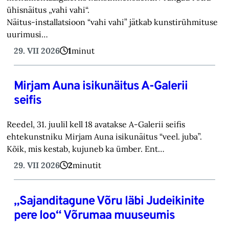
ühisnäitus „vahi vahi“.
Näitus-installatsioon “vahi vahi” jätkab kunstirühmituse
uurimusi…
29. VII 2026
1
minut
Mirjam Auna isikunäitus A-Galerii
seifis
Reedel, 31. juulil kell 18 avatakse A-Galerii seifis
ehtekunstniku Mirjam Auna isikunäitus “veel. juba”.
Kõik, mis kestab, kujuneb ka ümber. Ent…
29. VII 2026
2
minutit
„Sajanditagune Võru läbi Judeikinite
pere loo“ Võrumaa muuseumis