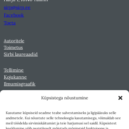
sirp@sirp.ee
Facebook
Toeta
Autoritele
Toimetus
Sirbi laureaadid
Tellimine
Kojukanne
Ilmumisgraafik
Küpsistega nõustumine
Veebiarhiiv
Sirp pdf-failidena Digaris
Kasutame küpsiseid seadme teabe salvestamiseks ja ligipääsuks selle
Kultuurileht 1994-1997
andmetele. Kui nõustute selle tehnoloogia kasutamisega, võimaldab see
Reede 1989-1990
meil töödelda sirvimiskäitumist ja teie harjumusi sel saidil. Küpsistest
Sirp ja Vasar 1940-1989
keeldumine võib negatiivselt mõjutada mõningaid funktsioone ja