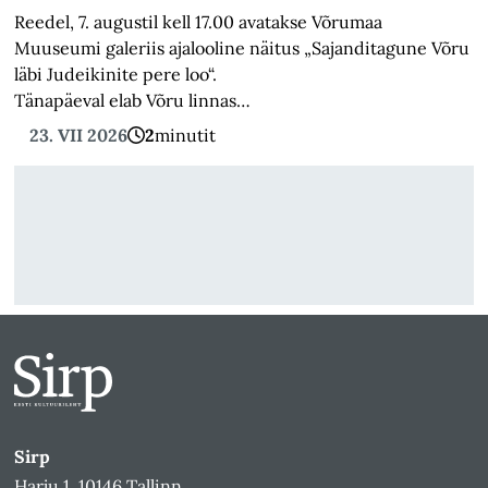
Reedel, 7. augustil kell 17.00 avatakse Võrumaa
Muuseumi galeriis ajalooline näitus „Sajanditagune Võru
läbi Judeikinite pere loo“.
Tänapäeval elab Võru linnas…
23. VII 2026
2
minutit
Sirp
Harju 1, 10146 Tallinn