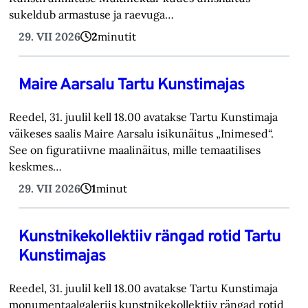
sukeldub armastuse ja raevuga…
29. VII 2026
2
minutit
Maire Aarsalu Tartu Kunstimajas
Reedel, 31. juulil kell 18.00 avatakse Tartu Kunstimaja
väikeses saalis Maire Aarsalu isikunäitus „Inimesed“.
See on figuratiivne maalinäitus, mille temaatilises
keskmes…
29. VII 2026
1
minut
Kunstnikekollektiiv rängad rotid Tartu
Kunstimajas
Reedel, 31. juulil kell 18.00 avatakse Tartu Kunstimaja
monumentaalgaleriis kunstnikekollektiiv rängad rotid