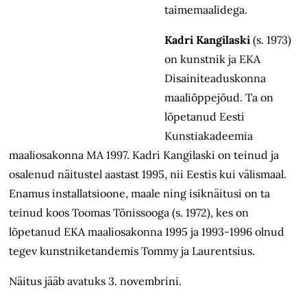
taimemaalidega.
Kadri Kangilaski
(s. 1973)
on kunstnik ja EKA
Disainiteaduskonna
maaliõppejõud. Ta on
lõpetanud Eesti
Kunstiakadeemia
maaliosakonna MA 1997. Kadri Kangilaski on teinud ja
osalenud näitustel aastast 1995, nii Eestis kui välismaal.
Enamus installatsioone, maale ning isiknäitusi on ta
teinud koos Toomas Tõnissooga (s. 1972), kes on
lõpetanud EKA maaliosakonna 1995 ja 1993-1996 olnud
tegev kunstniketandemis Tommy ja Laurentsius.
Näitus jääb avatuks 3. novembrini.