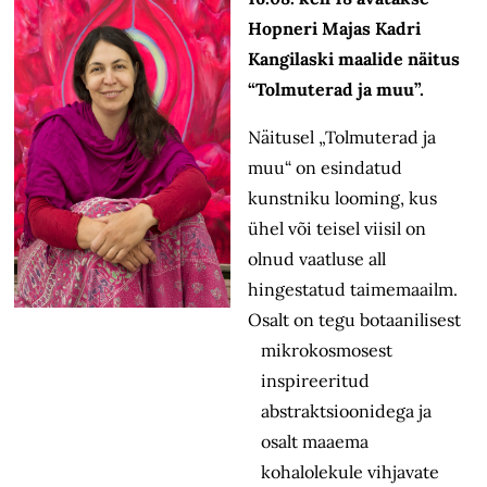
Hopneri Majas Kadri
Kangilaski maalide näitus
“Tolmuterad ja muu”.
Näitusel „Tolmuterad ja
muu“ on esindatud
kunstniku looming, kus
ühel või teisel viisil on
olnud vaatluse all
hingestatud taimemaailm.
Osalt on tegu botaanilisest
mikrokosmosest
inspireeritud
abstraktsioonidega ja
osalt maaema
kohalolekule vihjavate