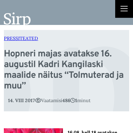
p
Liigu
sisu
juurde
PRESSITEATED
Hopneri majas avatakse 16.
augustil Kadri Kangilaski
maalide näitus “Tolmuterad ja
muu”
14. VIII 2017
Vaatamisi
486
1
minut
16.08. kell 18 avatakse