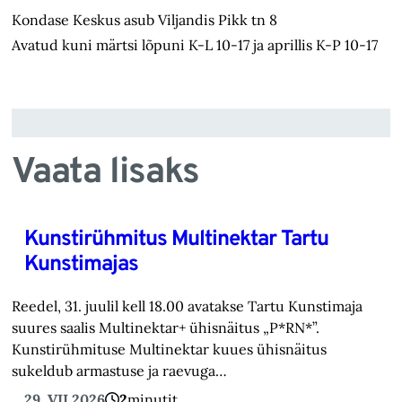
Kondase Keskus asub Viljandis Pikk tn 8
Avatud kuni märtsi lõpuni K-L 10-17 ja aprillis K-P 10-17
Vaata lisaks
Kunstirühmitus Multinektar Tartu
Kunstimajas
Reedel, 31. juulil kell 18.00 avatakse Tartu Kunstimaja
suures saalis Multinektar+ ühisnäitus „P*RN*”.
Kunstirühmituse Multinektar kuues ühisnäitus
sukeldub armastuse ja raevuga…
29. VII 2026
2
minutit