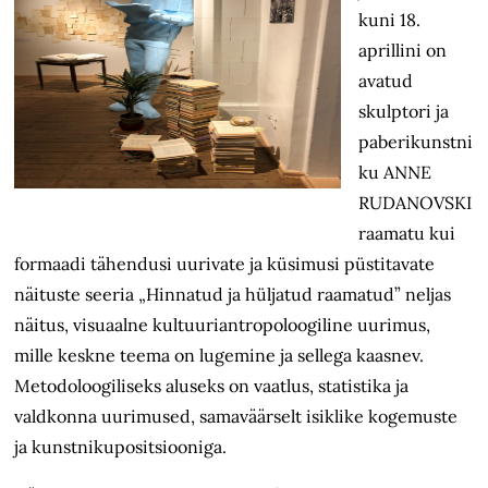
kuni 18.
aprillini on
avatud
skulptori ja
paberikunstni
ku ANNE
RUDANOVSKI
raamatu kui
formaadi tähendusi uurivate ja küsimusi püstitavate
näituste seeria „Hinnatud ja hüljatud raamatud” neljas
näitus, visuaalne kultuuriantropoloogiline uurimus,
mille keskne teema on lugemine ja sellega kaasnev.
Metodoloogiliseks aluseks on vaatlus, statistika ja
valdkonna uurimused, samaväärselt isiklike kogemuste
ja kunstnikupositsiooniga.