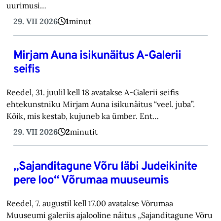
uurimusi…
29. VII 2026
1
minut
Mirjam Auna isikunäitus A-Galerii
seifis
Reedel, 31. juulil kell 18 avatakse A-Galerii seifis
ehtekunstniku Mirjam Auna isikunäitus “veel. juba”.
Kõik, mis kestab, kujuneb ka ümber. Ent…
29. VII 2026
2
minutit
„Sajanditagune Võru läbi Judeikinite
pere loo“ Võrumaa muuseumis
Reedel, 7. augustil kell 17.00 avatakse Võrumaa
Muuseumi galeriis ajalooline näitus „Sajanditagune Võru