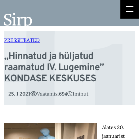
H
Liigu
sisu
juurde
PRESSITEATED
„Hinnatud ja hüljatud
raamatud IV. Lugemine”
KONDASE KESKUSES
25. I 2021
Vaatamisi
694
1
minut
Alates 20.
jaanuarist