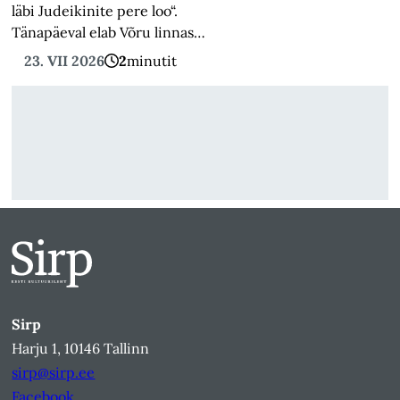
läbi Judeikinite pere loo“.
Tänapäeval elab Võru linnas…
23. VII 2026
2
minutit
Sirp
Harju 1, 10146 Tallinn
sirp@sirp.ee
Facebook