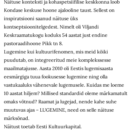
Näituse konteksti ja kohaspetsiifilise keskkonna loob
Kondase keskuse hoone ajalooline taust. Sellest on
inspiratsiooni saanud näituse üks
kontseptsioonitelgedest. Nimelt oli Viljandi
Keskraamatukogu koduks 54 aastat just endine
pastoraadihoone Pikk tn 8.
Lugemine kui kultuurifenomen, mis meid kõiki
puudutab, on integreeritud meie komplekssesse
maailmatajusse. Aasta 2010 oli Eestis lugemisaasta
eesmärgiga tuua fookusesse lugemine ning olla
vastukaaluks vähenevale lugemusele. Kuidas me loeme
10 aastat hiljem? Millised standardid oleme märkamatult
omaks võtnud? Raamat ja lugejad, nende kahe suhe
muutuvas ajas – LUGEMINE, need on selle näituse
märksõnad.
Näitust toetab Eesti Kultuurkapital.