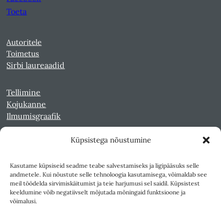
Toeta
Autoritele
Toimetus
Sirbi laureaadid
Tellimine
Kojukanne
Ilmumisgraafik
Küpsistega nõustumine
Veebiarhiiv
Sirp pdf-failidena Digaris
Kasutame küpsiseid seadme teabe salvestamiseks ja ligipääsuks selle
Kultuurileht 1994-1997
andmetele. Kui nõustute selle tehnoloogia kasutamisega, võimaldab see
Reede 1989-1990
meil töödelda sirvimiskäitumist ja teie harjumusi sel saidil. Küpsistest
Sirp ja Vasar 1940-1989
keeldumine võib negatiivselt mõjutada mõningaid funktsioone ja
võimalusi.
Ligipääsetavus