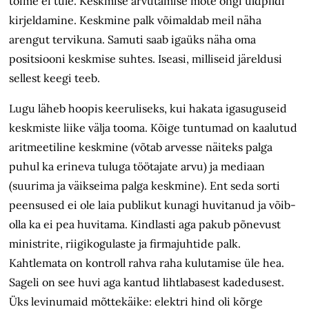
toime ei tule. Keskmise arvutamise mõte ongi üldpildi
kirjeldamine. Keskmine palk võimaldab meil näha
arengut tervikuna. Samuti saab igaüks näha oma
positsiooni keskmise suhtes. Iseasi, milliseid järeldusi
sellest keegi teeb.
Lugu läheb hoopis keeruliseks, kui hakata igasuguseid
keskmiste liike välja tooma. Kõige tuntumad on kaalutud
aritmeetiline keskmine (võtab arvesse näiteks palga
puhul ka erineva tuluga töötajate arvu) ja mediaan
(suurima ja väikseima palga keskmine). Ent seda sorti
peensused ei ole laia publikut kunagi huvitanud ja võib-
olla ka ei pea huvitama. Kindlasti aga pakub põnevust
ministrite, riigikogulaste ja firmajuhtide palk.
Kahtlemata on kontroll rahva raha kulutamise üle hea.
Sageli on see huvi aga kantud lihtlabasest kadedusest.
Üks levinumaid mõttekäike: elektri hind oli kõrge