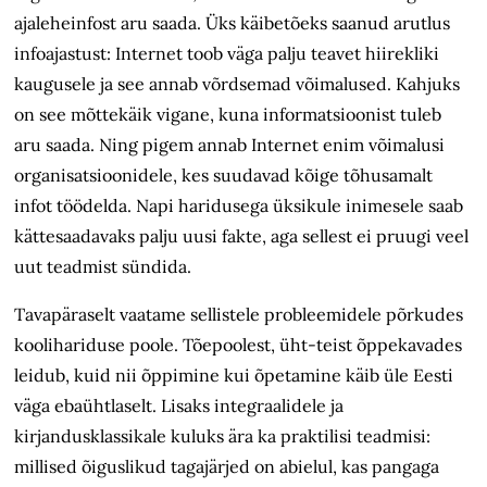
ajaleheinfost aru saada. Üks käibetõeks saanud arutlus
infoajastust: Internet toob väga palju teavet hiirekliki
kaugusele ja see annab võrdsemad võimalused. Kahjuks
on see mõttekäik vigane, kuna informatsioonist tuleb
aru saada. Ning pigem annab Internet enim võimalusi
organisatsioonidele, kes suudavad kõige tõhusamalt
infot töödelda. Napi haridusega üksikule inimesele saab
kättesaadavaks palju uusi fakte, aga sellest ei pruugi veel
uut teadmist sündida.
Tavapäraselt vaatame sellistele probleemidele põrkudes
koolihariduse poole. Tõepoolest, üht-teist õppekavades
leidub, kuid nii õppimine kui õpetamine käib üle Eesti
väga ebaühtlaselt. Lisaks integraalidele ja
kirjandusklassikale kuluks ära ka praktilisi teadmisi:
millised õiguslikud tagajärjed on abielul, kas pangaga