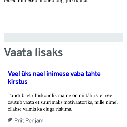
teised inimesed, mõned ongi juba kohal.
Vaata lisaks
Veel üks nael inimese vaba tahte
kirstus
Tundub, et ühiskondlik maine on nii tähtis, et see
osutub vaata et suurimaks motivaatoriks, ‎mille nimel
ollakse valmis ka eluga riskima.‎
Priit Penjam