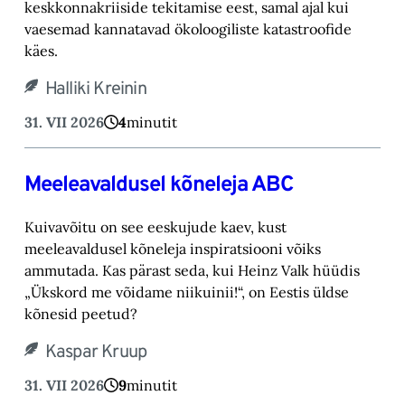
keskkonnakriiside tekitamise eest, samal ajal kui
vaesemad kannatavad ökoloogiliste katastroofide
käes.
Halliki Kreinin
31. VII 2026
4
minutit
Meeleavaldusel kõneleja ABC
Kuivavõitu on see eeskujude kaev, kust
meeleavaldusel kõneleja inspiratsiooni võiks
ammutada. Kas pärast seda, kui Heinz Valk hüüdis
„Ükskord me võidame niikuinii!“, on Eestis üldse
kõnesid peetud?
Kaspar Kruup
31. VII 2026
9
minutit