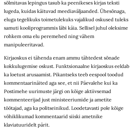
sõlmitavas lepingus tasub ka peenikeses kirjas teksti
lugeda, kuidas käituvad meediaväljaanded. Ühesõnaga,
eluga tegelikuks toimetulekuks vajalikud oskused tuleks
samuti kooliprogrammis läbi käia. Sellisel juhul oleksime
rohkem oma elu peremehed ning vähem
manipuleeritavad.
Kirjaoskus ei tähenda enam ammu tähtedest sõnade
kokkulugemise oskust. Funktsionaalne kirjaoskus eeldab
ka loetust arusaamist. Pikantseks teeb eespool toodud
kommentaarinäited aga see, et nii Päevalehe kui ka
Postimehe uurimuste järgi on kõige aktiivsemad
kommenteerijad just ministeeriumide ja ametite
töötajad, aga ka politseinikud. Loodetavasti pole kõige
võhiklikumad kommentaarid siiski ametnike
klaviatuuridelt pärit.