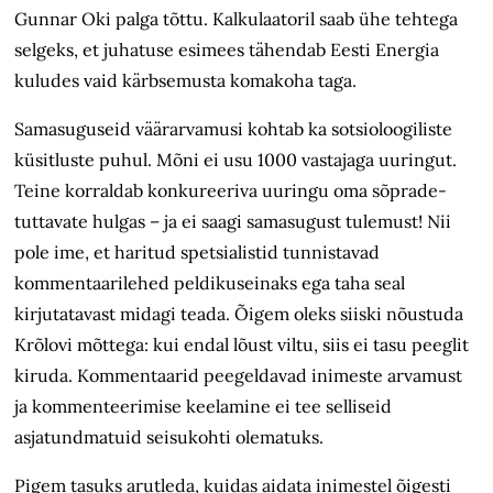
Gunnar Oki palga tõttu. Kalkulaatoril saab ühe tehtega
selgeks, et juhatuse esimees tähendab Eesti Energia
kuludes vaid kärbsemusta komakoha taga.
Samasuguseid väärarvamusi kohtab ka sotsioloogiliste
küsitluste puhul. Mõni ei usu 1000 vastajaga uuringut.
Teine korraldab konkureeriva uuringu oma sõprade-
tuttavate hulgas – ja ei saagi samasugust tulemust! Nii
pole ime, et haritud spetsialistid tunnistavad
kommentaarilehed peldikuseinaks ega taha seal
kirjutatavast midagi teada. Õigem oleks siiski nõustuda
Krõlovi mõttega: kui endal lõust viltu, siis ei tasu peeglit
kiruda. Kommentaarid peegeldavad inimeste arvamust
ja kommenteerimise keelamine ei tee selliseid
asjatundmatuid seisukohti olematuks.
Pigem tasuks arutleda, kuidas aidata inimestel õigesti