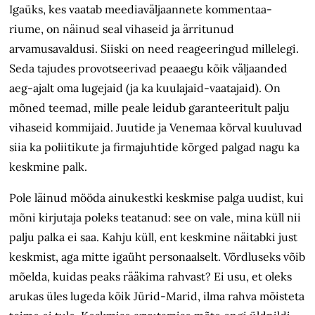
Igaüks, kes vaatab meediaväljaannete kommentaa-
riume, on näinud seal vihaseid ja ärritunud
arvamusavaldusi. Siiski on need reageeringud millelegi.
Seda tajudes provotseerivad peaaegu kõik väljaanded
aeg-ajalt oma lugejaid (ja ka kuulajaid-vaatajaid). On
mõned teemad, mille peale leidub garanteeritult palju
vihaseid kommijaid. Juutide ja Venemaa kõrval kuuluvad
siia ka poliitikute ja firmajuhtide kõrged palgad nagu ka
keskmine palk.
Pole läinud mööda ainukestki keskmise palga uudist, kui
mõni kirjutaja poleks teatanud: see on vale, mina küll nii
palju palka ei saa. Kahju küll, ent keskmine näitabki just
keskmist, aga mitte igaüht personaalselt. Võrdluseks võib
mõelda, kuidas peaks rääkima rahvast? Ei usu, et oleks
arukas üles lugeda kõik Jürid-Marid, ilma rahva mõisteta