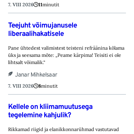
7. VIII 2026
11
minutit
Teejuht võimujanusele
liberaalihakatisele
Pane ühtedest valimistest teisteni refräänina kõlama
üks ja seesama mõte: „Peame kärpima! ‎Teisiti ei ole
lihtsalt võimalik.“‎
Janar Mihkelsaar
7. VIII 2026
8
minutit
Kellele on kliimamuutusega
tegelemine kahjulik?
Rikkamad riigid ja elanikkonnarühmad vastutavad