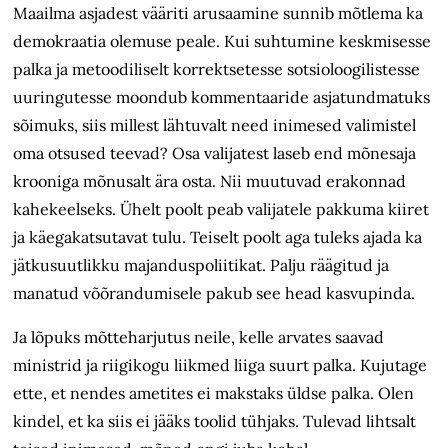
Maailma asjadest vääriti arusaamine sunnib mõtlema ka
demokraatia olemuse peale. Kui suhtumine keskmisesse
palka ja metoodiliselt korrektsetesse sotsioloogilistesse
uuringutesse moondub kommentaaride asjatundmatuks
sõimuks, siis millest lähtuvalt need inimesed valimistel
oma otsused teevad? Osa valijatest laseb end mõnesaja
krooniga mõnusalt ära osta. Nii muutuvad erakonnad
kahekeelseks. Ühelt poolt peab valijatele pakkuma kiiret
ja käegakatsutavat tulu. Teiselt poolt aga tuleks ajada ka
jätkusuutlikku majanduspoliitikat. Palju räägitud ja
manatud võõrandumisele pakub see head kasvupinda.
Ja lõpuks mõtteharjutus neile, kelle arvates saavad
ministrid ja riigikogu liikmed liiga suurt palka. Kujutage
ette, et nendes ametites ei makstaks üldse palka. Olen
kindel, et ka siis ei jääks toolid tühjaks. Tulevad lihtsalt