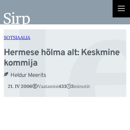
He
Liigu
sisu
juurde
SOTSIAALIA
Hermese hõlma alt: Keskmine
kommija
Heldur Meerits
21. IV 2006
Vaatamisi
433
3
minutit