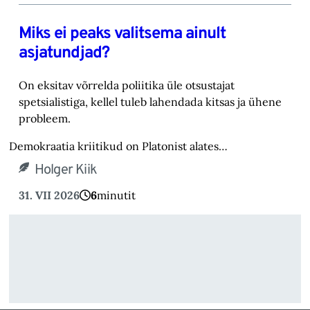
Miks ei peaks valitsema ainult
asjatundjad?
On eksitav võrrelda poliitika üle otsustajat
spetsialistiga, kellel tuleb lahendada kitsas ja ühene
probleem.
Demokraatia kriitikud on Platonist alates…
Holger Kiik
31. VII 2026
6
minutit