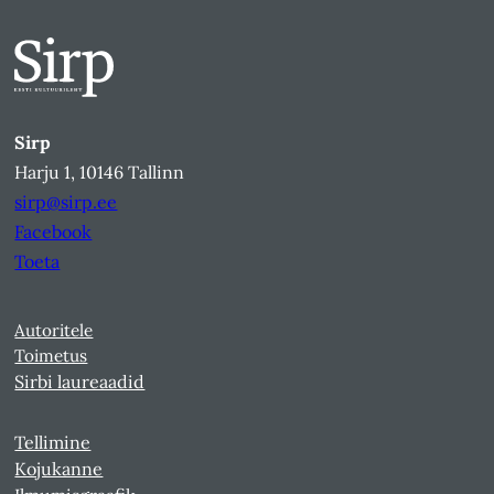
Sirp
Harju 1, 10146 Tallinn
sirp@sirp.ee
Facebook
Toeta
Autoritele
Toimetus
Sirbi laureaadid
Tellimine
Kojukanne