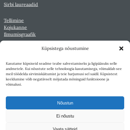
Sirbi laureaadid
Tellimine
Kojukanne
Ilmumisgraafik
Küpsistega nõustumine
Veebiarhiiv
Sirp pdf-failidena Digaris
Kasutame küpsiseid seadme teabe salvestamiseks ja ligipääsuks selle
Kultuurileht 1994-1997
andmetele. Kui nõustute selle tehnoloogia kasutamisega, võimaldab see
Reede 1989-1990
meil töödelda sirvimiskäitumist ja teie harjumusi sel saidil. Küpsistest
Sirp ja Vasar 1940-1989
keeldumine võib negatiivselt mõjutada mõningaid funktsioone ja
võimalusi.
Ligipääsetavus
Kasutustingimused
Nõustun
Teksti- ja andmekaeve
Ei nõustu
Väljaandja SA Kultuurileht
Vaata sätteid