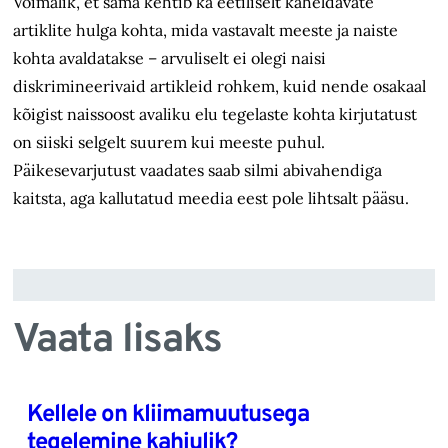
Võimalik, et sama kehtib ka eetiliselt kaheldavate
artiklite hulga kohta, mida vastavalt meeste ja naiste
kohta avaldatakse – arvuliselt ei olegi naisi
diskrimineerivaid artikleid rohkem, kuid nende osakaal
kõigist naissoost avaliku elu tegelaste kohta kirjutatust
on siiski selgelt suurem kui meeste puhul.
Päikesevarjutust vaadates saab silmi abivahendiga
kaitsta, aga kallutatud meedia eest pole lihtsalt pääsu.
Vaata lisaks
Kellele on kliimamuutusega
tegelemine kahjulik?