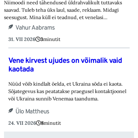
Niimoodi need tähendused üldrahvalikult tuttavaks
saavad. Tuleb teha üks laul, saade, reklaam. Midagi
seesugust. Mina küll ei teadnud, et venelasi…
Vahur Aabrams
31. VII 2026
3
minutit
Vene kirvest ujudes on võimalik vaid
kaotada
Nüüd võib kindlalt öelda, et Ukraina sõda ei kaota.
Sõjategevus kas peatatakse praegusel kontaktjoonel
või Ukraina sunnib Venemaa taanduma.
Ülo Mattheus
24. VII 2026
8
minutit