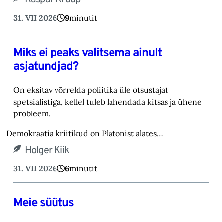
31. VII 2026
9
minutit
Miks ei peaks valitsema ainult
asjatundjad?
On eksitav võrrelda poliitika üle otsustajat
spetsialistiga, kellel tuleb lahendada kitsas ja ühene
probleem.
Demokraatia kriitikud on Platonist alates…
Holger Kiik
31. VII 2026
6
minutit
Meie süütus