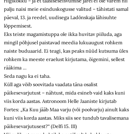
riigikokku – ja et taasiseseisvumise järel ei ole varem nii
palju naisi meie esinduskogusse valitud – tähistati samal
päeval, 13. ja reedel, uudisega Ladõnskaja lähisuhte
lõppemisest.
Eks teiste magamistuppa ole ikka huvitav piiluda, aga
mingil põhjusel paistavad meedia lukuaugust rohkem
naiste buduaarid. Ei teagi, kas peaks nüüd kutsuma üles
rohkem ka meeste eraelust kirjutama, õigemini, sellest
rääkima …
Seda nagu ka ei taha.
Küll aga võib soovitada vaadata täna osalist
päikesevarjutust – nähtust, mida esineb vaid kaks kuni
viis korda aastas. Astronoom Helle Jaaniste kirjutab
Fortes: „Ka Kuu jääb Maa varju (või poolvarju) ainult kaks
kuni viis korda aastas. Miks siis see tundub tavalisemana
päikesevarjutusest?“ (Delfi 15. III)