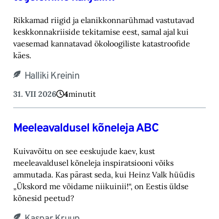
Rikkamad riigid ja elanikkonnarühmad vastutavad
keskkonnakriiside tekitamise eest, samal ajal kui
vaesemad kannatavad ökoloogiliste katastroofide
käes.
Halliki Kreinin
31. VII 2026
4
minutit
Meeleavaldusel kõneleja ABC
Kuivavõitu on see eeskujude kaev, kust
meeleavaldusel kõneleja inspiratsiooni võiks
ammutada. Kas pärast seda, kui Heinz Valk hüüdis
„Ükskord me võidame niikuinii!“, on Eestis üldse
kõnesid peetud?
Kaspar Kruup