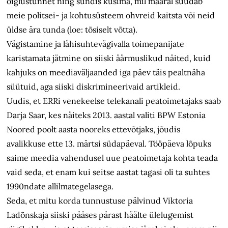
õiglustunnet ning sundis küsima, mil määral suudab
meie politsei- ja kohtusüsteem ohvreid kaitsta või neid
üldse ära tunda (loe: tõsiselt võtta).
Vägistamine ja lähisuhtevägivalla toimepanijate
karistamata jätmine on siiski äärmuslikud näited, kuid
kahjuks on meediaväljaanded iga päev täis pealtnäha
süütuid, aga siiski diskrimineerivaid artikleid.
Uudis, et ERRi venekeelse telekanali peatoimetajaks saab
Darja Saar, kes näiteks 2013. aastal valiti BPW Estonia
Noored poolt aasta nooreks ettevõtjaks, jõudis
avalikkuse ette 13. märtsi südapäeval. Tööpäeva lõpuks
saime meedia vahendusel uue peatoimetaja kohta teada
vaid seda, et enam kui seitse aastat tagasi oli ta suhtes
1990ndate allilma­tegelasega.
Seda, et mitu korda tunnustuse pälvinud Viktoria
Ladõnskaja siiski pääses pärast häälte ülelugemist