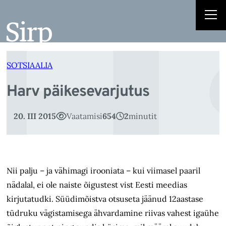
H
Liigu
sisu
juurde
SOTSIAALIA
Harv päikesevarjutus
20. III 2015
Vaatamisi
654
2
minutit
Nii palju – ja vähimagi irooniata – kui viimasel paaril
nädalal, ei ole naiste õigustest vist Eesti meedias
kirjutatudki. Süüdimõistva otsuseta jäänud 12aastase
tüdruku vägistamisega ähvardamine riivas vahest igaühe