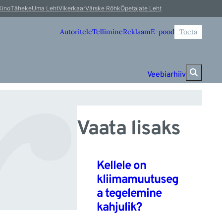
u
Kino
Täheke
Uma Leht
Vikerkaar
Värske Rõhk
Õpetajate Leht
Autoritele
Tellimine
Reklaam
E-pood
Toeta
Veebiarhiiv
Vaata lisaks
Kellele on
kliimamuutuseg
a tegelemine
kahjulik?