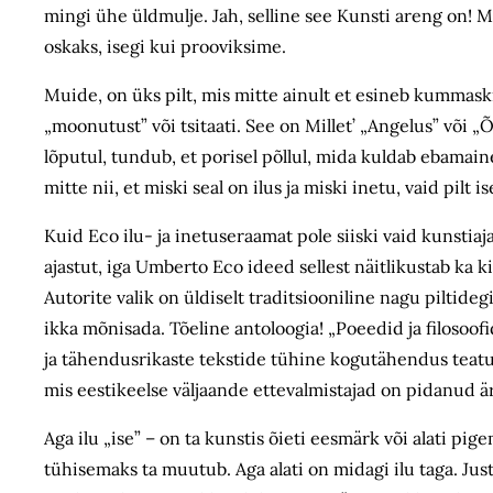
mingi ühe üldmulje. Jah, selline see Kunsti areng on! 
oskaks, isegi kui prooviksime.
Muide, on üks pilt, mis mitte ainult et esineb kummaski
„moonutust” või tsitaati. See on Millet’ „Angelus” või „Õ
lõputul, tundub, et porisel põllul, mida kuldab ebamaine 
mitte nii, et miski seal on ilus ja miski inetu, vaid pil
Kuid Eco ilu- ja inetuseraamat pole siiski vaid kunstiaja
ajastut, iga Umberto Eco ideed sellest näitlikustab ka 
Autorite valik on üldiselt traditsiooniline nagu piltide
ikka mõnisada. Tõeline antoloogia! „Poeedid ja filosoo
ja tähendusrikaste tekstide tühine kogutähendus teatud
mis eestikeelse väljaande ettevalmistajad on pidanud ä
Aga ilu „ise” – on ta kunstis õieti eesmärk või alati pi
tühisemaks ta muutub. Aga alati on midagi ilu taga. Ju