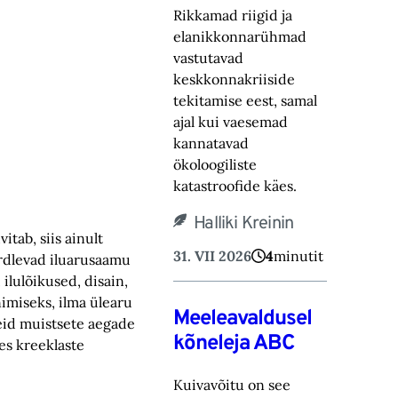
Rikkamad riigid ja
elanikkonnarühmad
vastutavad
keskkonnakriiside
tekitamise eest, samal
ajal kui vaesemad
kannatavad
ökoloogiliste
katastroofide käes.
Halliki Kreinin
itab, siis ainult
31. VII 2026
4
minutit
võrdlevad iluarusaamu
 ilulõikused, disain,
imiseks, ilma ülearu
Meeleavaldusel
teid muistsete aegade
kõneleja ABC
des kreeklaste
Kuivavõitu on see