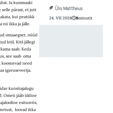
edist. Ja kummaski
Ülo Mattheus
elle pärast, et jutt
 hakata, kui peatükk
24. VII 2026
8
minutit
nii ikka ja jälle.
tetud omaaegset, nüüd
 kitš. Kitš jällegi
akkama saab. Keda
lus, see saab oma
lt, koosnevad need
as igavuseveetja.
pidav kunstiajalugu
d. Ometi jääb üldine
jalooline esitusviis,
inetust, loovad ikka