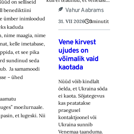
küll ei teadnud, et venelasi…
Nüüd on selliseid
Vahur Aabrams
ll benediktiini
meie ümber inimloodud
31. VII 2026
3
minutit
oleks kaduda
ah, nime maagia, nime
Vene kirvest
nat, kelle imetabase,
ujudes on
ppida, et see pika
võimalik vaid
ord sundinud seda
kaotada
utub. Ja samamoodi
esse – ühed
Nüüd võib kindlalt
öelda, et Ukraina sõda
ei kaota. Sõjategevus
 raamatu
kas peatatakse
luges” moežurnaale.
praegusel
pasin, et lugeski. Nii
kontaktjoonel või
Ukraina sunnib
Venemaa taanduma.