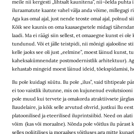
meile nii kergesti „lihtsalt kaunitena”, nii-öelda puhta
iluraamatute kaante vahel välja anda võime, millegagi r
Aga kas omal ajal, just nende teoste omal ajal, polnud 
Kõik see kaunis on oma kaasaegsetele midagi tähendan
laadi. Ma ei räägi siin sellest, et omaaegne kunst ei ol
tundunud. Või et jälle teistpidi, nii mõnigi ajalooline s
kelle jaoks see oli just „eelmine”, moest läinud kunst,
kaheksakümnendate postmodernistlik arhitektuur). Aga k
kehastab mingeid moest läinud ideid, tõekspidamisi, ho
Ilu pole kuidagi süütu. Ilu pole „ilus”, vaid tihtipeale p
ei too vaistlik ilutunne, mis on kujunenud evolutsiooni 
pole muud kui tervete ja omakorda atraktiivsete järglast
Baudelaire, ja kõik selle arvutud ohvrid, justkui Ilu 
platoonilised ja eteerilised iluprintsiibid. Need on alat
võim (kas või moraalne). Nõnda pole võitlus ilu pärast 
selles poliitilises ja moraalses võitluses aga mitte kuna