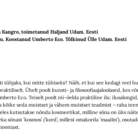
a Kangro, toimetanud Haljand Udam. Eesti
ugu. Koostanud Umberto Eco. Tõlkinud Ülle Udam. Eesti
 tühjaks, kui mitte tühiseks? Näib, et kui see kedagi veel huv
raktiliselt. Ühelt poolt kunsti- ja filosoofiaajaloolased, kes 
mberto Eco. Teiselt poolt nii-öelda praktiline ilu: ilusalongid,
 kõike seda muistset ja vähem muistset teadmist – raha teen
keeles kutsutakse nõnda kosmeetikat, milline sõna on üks näi
ka sõnast ’kosmos’ (’kord’, millest omakorda ’maailm’), osuta
mooniast.