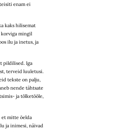
eisiti enam ei
ka kaks hilisemat
a korviga mingil
s ilu ja inetus, ja
 pildilised. Iga
t, terveid luuletusi.
eid tekste on palju,
paneb nende tähtsate
imis- ja tõlketööle,
 et mitte öelda
lu ja inimesi, näivad