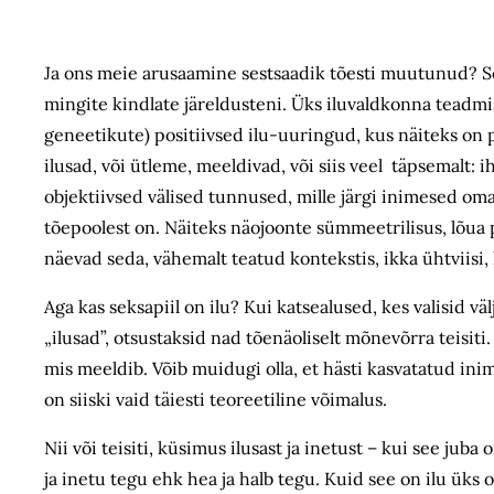
Ja ons meie arusaamine sestsaadik tõesti muutunud? Se
mingite kindlate järeldusteni. Üks iluvaldkonna teadmi
geneetikute) positiivsed ilu-uuringud, kus näiteks on
ilusad, või ütleme, meeldivad, või siis veel täpsemalt:
objektiivsed välised tunnused, mille järgi inimesed om
tõepoolest on. Näiteks näojoonte sümmeetrilisus, lõua pr
näevad seda, vähemalt teatud kontekstis, ikka ühtviisi,
Aga kas seksapiil on ilu? Kui katsealused, kes valisid vä
„ilusad”, otsustaksid nad tõenäoliselt mõnevõrra teisit
mis meeldib. Võib muidugi olla, et hästi kasvatatud ini
on siiski vaid täiesti teoreetiline võimalus.
Nii või teisiti, küsimus ilusast ja inetust – kui see juba
ja inetu tegu ehk hea ja halb tegu. Kuid see on ilu üks 