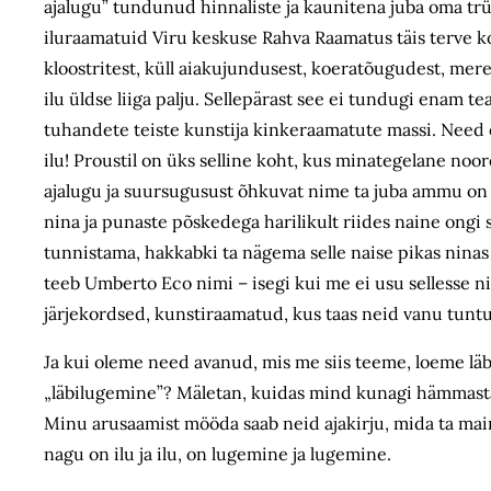
ajalugu” tundunud hinnaliste ja kaunitena juba oma trük
iluraamatuid Viru keskuse Rahva Raamatus täis terve kor
kloostritest, küll aiakujundusest, koeratõugudest, mer
ilu üldse liiga palju. Sellepärast see ei tundugi enam te
tuhandete teiste kunstija kinkeraamatute massi. Need 
ilu! Proustil on üks selline koht, kus minategelane no
ajalugu ja suursugusust õhkuvat nime ta juba ammu on h
nina ja punaste põskedega harilikult riides naine on
tunnistama, hakkabki ta nägema selle naise pikas nina
teeb Umberto Eco nimi – isegi kui me ei usu sellesse 
järjekordsed, kunstiraamatud, kus taas neid vanu tunt
Ja kui oleme need avanud, mis me siis teeme, loeme läb
„läbilugemine”? Mäletan, kuidas mind kunagi hämmasta
Minu arusaamist mööda saab neid ajakirju, mida ta mainis,
nagu on ilu ja ilu, on lugemine ja lugemine.