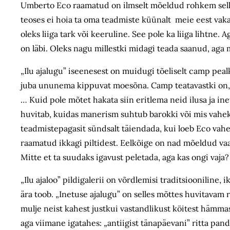
Umberto Eco raamatud on ilmselt mõeldud rohkem sellek
teoses ei hoia ta oma teadmiste küünalt meie eest vaka a
oleks liiga tark või keeruline. See pole ka liiga lihtne.
on läbi. Oleks nagu millestki midagi teada saanud, aga mil
„Ilu ajalugu” iseenesest on muidugi tõeliselt camp peal
juba ununema kippuvat moesõna. Camp teatavastki on, ku
… Kuid pole mõtet hakata siin eritlema neid ilusa ja i
huvitab, kuidas manerism suhtub barokki või mis vahekor
teadmistepagasit sündsalt täiendada, kui loeb Eco vahet
raamatud ikkagi piltidest. Eelkõige on nad mõeldud vaa
Mitte et ta suudaks igavust peletada, aga kas ongi vaja?
„Ilu ajaloo” pildigalerii on võrdlemisi traditsiooniline
ära toob. „Inetuse ajalugu” on selles mõttes huvitavam 
mulje neist kahest justkui vastandlikust köitest hämmast
aga viimane igatahes: „antiigist tänapäevani” ritta pan