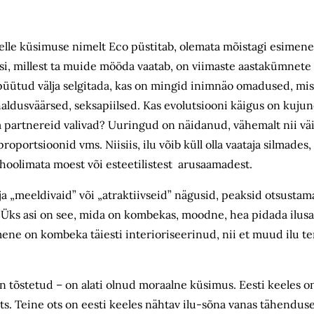
lle küsimuse nimelt Eco püstitab, olemata mõistagi esimene
si, millest ta muide mööda vaatab, on viimaste aastakümnete
 püütud välja selgitada, kas on mingid inimnäo omadused, mi
 ihaldusväärsed, seksapiilsed. Kas evolutsiooni käigus on kuju
a partnereid valivad? Uuringud on näidanud, vähemalt nii väi
oportsioonid vms. Niisiis, ilu võib küll olla vaataja silmades
 hoolimata moest või esteetilistest arusaamadest.
lja „meeldivaid” või „atraktiivseid” nägusid, peaksid otsustama
i. Üks asi on see, mida on kombekas, moodne, hea pidada ilusak
mene on kombeka täiesti interioriseerinud, nii et muud ilu te
 on tõstetud – on alati olnud moraalne küsimus. Eesti keeles on
ots. Teine ots on eesti keeles nähtav ilu-sõna vanas tähenduses