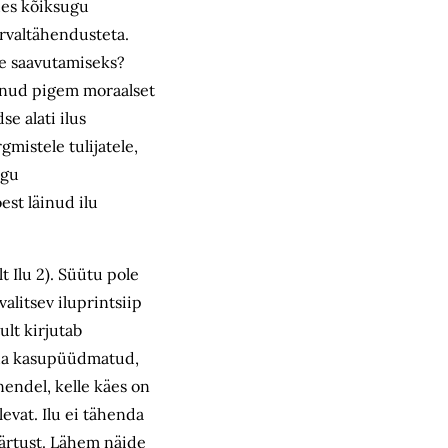
ides kõiksugu
õrvaltähendusteta.
lle saavutamiseks?
lnud pigem moraalset
e alati ilus
gmistele tulijatele,
egu
est läinud ilu
t Ilu 2). Süütu pole
alitsev iluprintsiip
ult kirjutab
näha kasupüüdmatud,
 nendel, kelle käes on
evat. Ilu ei tähenda
väärtust. Lähem näide