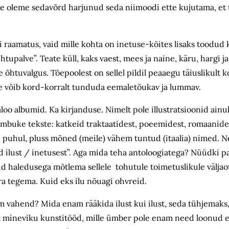
Me oleme sedavõrd harjunud seda niimoodi ette kujutama, et t
 raamatus, vaid mille kohta on inetuse-köites lisaks toodud 
htupalve”. Teate küll, kaks vaest, mees ja naine, käru, hargi j
õhtuvalgus. Tõepoolest on sellel pildil peaaegu täiuslikult koo
t ise võib kord-korralt tunduda eemaletõukav ja lummav.
loo albumid. Ka kirjanduse. Nimelt pole illustratsioonid ainult
kimbuke tekste: katkeid traktaatidest, poeemidest, romaanides
gi puhul, pluss mõned (meile) vähem tuntud (itaalia) nimed. N
fid ilust / inetusest”. Aga mida teha antoloogiatega? Nüüdki 
 haledusega mõtlema sellele tohutule toimetuslikule väljaots
ra tegema. Kuid eks ilu nõuagi ohvreid.
gem vahend? Mida enam rääkida ilust kui ilust, seda tühjemaks,
st mineviku kunstitööd, mille ümber pole enam need loonud e