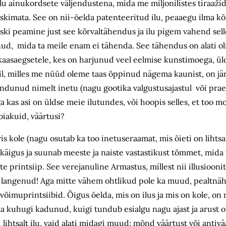
 ilu ainukordsete väljendustena, mida me miljonilistes tiraaž
iskimata. See on nii-öelda patenteeritud ilu, peaaegu ilma k
siiski peamine just see kõrvaltähendus ja ilu pigem vahend se
ud, mida ta meile enam ei tähenda. See tähendus on alati o
e kaasaegsetele, kes on harjunud veel eelmise kunstimoega, ülds
tiil, milles me nüüd oleme taas õppinud nägema kaunist, on jär
 tundunud nimelt inetu (nagu gootika valgustusajastul või pra
as asi on üldse meie ilutundes, või hoopis selles, et too mo
iakuid, väärtusi?
äris kole (nagu osutab ka too inetuseraamat, mis õieti on lihtsal
käigus ja suunab meeste ja naiste vastastikust tõmmet, mida v
e printsiip. See verejanuline Armastus, millest nii illusioonit
eest langenud! Aga mitte vähem ohtlikud pole ka muud, pealt
i võimuprintsiibid. Õigus öelda, mis on ilus ja mis on kole, on
ka kuhugi kadunud, kuigi tundub esialgu nagu ajast ja arust ol
gi lihtsalt ilu, vaid alati midagi muud: mõnd väärtust või anti