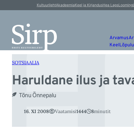
H
Liigu
Kultuurileht
Akadeemia
Keel ja Kirjandus
Hea Laps
Looming
sisu
juurde
Arvamus
Ar
Keel
Lõpul
SOTSIAALIA
Haruldane ilus ja tav
Tõnu Õnnepalu
16. XI 2008
Vaatamisi
1444
8
minutit