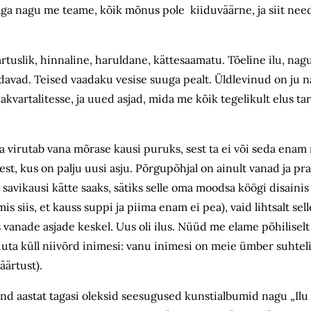
. Aga nagu me teame, kõik mõnus pole kiiduväärne, ja siit nee
ärtuslik, hinnaline, haruldane, kättesaamatu. Tõeline ilu, na
udavad. Teised vaadaku vesise suuga pealt. Üldlevinud on ju n
vartalitesse, ja uued asjad, mida me kõik tegelikult elus t
virutab vana mõrase kausi puruks, sest ta ei või seda enam 
est, kus on palju uusi asju. Põrgupõhjal on ainult vanad ja p
e savikausi kätte saaks, sätiks selle oma moodsa köögi disaini
s siis, et kauss suppi ja piima enam ei pea), vaid lihtsalt sel
s vanade asjade keskel. Uus oli ilus. Nüüd me elame põhilisel
uuduta küll niivõrd inimesi: vanu inimesi on meie ümber suhtel
ärtust).
 aastat tagasi oleksid seesugused kunstialbumid nagu „Ilu a