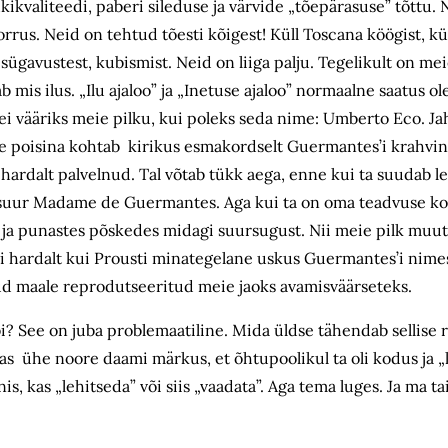
ikvaliteedi, paberi sileduse ja värvide „tõepärasuse” tõttu. 
rus. Neid on tehtud tõesti kõigest! Küll Toscana köögist, kü
esügavustest, kubismist. Neid on liiga palju. Tegelikult on 
ab mis ilus. „Ilu ajaloo” ja „Inetuse ajaloo” normaalne saatus 
ei vääriks meie pilku, kui poleks seda nime: Umberto Eco. J
ore poisina kohtab kirikus esmakordselt Guermantes’i krahvin
ardalt palvelnud. Tal võtab tükk aega, enne kui ta suudab le
gi suur Madame de Guermantes. Aga kui ta on oma teadvuse k
s ja punastes põskedes midagi suursugust. Nii meie pilk mu
nii hardalt kui Prousti minategelane uskus Guermantes’i nim
ud maale reprodutseeritud meie jaoks avamisväärseteks.
i? See on juba problemaatiline. Mida üldse tähendab sellise
s ühe noore daami märkus, et õhtupoolikul ta oli kodus ja „
 kas „lehitseda” või siis „vaadata”. Aga tema luges. Ja ma tai