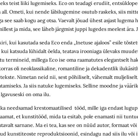
s teist liiki lugemiseks. Eco on teadagi erudiit, entsüklop
ll. Ometi, kui nende läbilugemine osutub raskeks, siis mitte s
 Aga see saab kogu aeg otsa. Vaevalt jõuad ühest asjast lugema
lest ja mida, see läheb järgmist juppi lugedes meelest ära. Ja 
kiri, kui kasutada seda Eco enda „Inetuse ajaloos” esile tõs
i katsuda lühidalt öelda, teatava irooniaga ülevaks muudetud
netu termineid, millega Eco ise oma raamatutes elegantselt h
ras oli neoklassikaline, romantiline ja dekadentlik ilukäsit
ekste. Nimetan neid nii, sest põhiliselt, vähemalt muljelise
tamiseks. Ja siis natuke lugemiseks. Selline moodne ja väärik
 Igavuseski on oma ilu.
, ikka needsamad krestomaatilised tööd, mille iga endast lugu
raamat, et kunstitööd, mida ta esitab, pole enamasti nii tuntu
avalt sarnane. Ma ei tea, kas see on nüüd autor, formaat või a
dud kunstiteoste reproduktsioonid, esindagu nad siis ilu või 