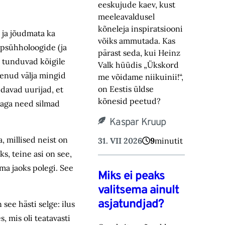
eeskujude kaev, kust
meeleavaldusel
kõneleja inspiratsiooni
 ja jõudmata ka
võiks ammutada. Kas
 psühholoogide (ja
pärast seda, kui Heinz
s tunduvad kõigile
Valk hüüdis „Ükskord
nenud välja mingid
me võidame niikuinii!“,
on Eestis üldse
davad uurijad, et
kõnesid peetud?
, aga need silmad
Kaspar Kruup
, millised neist on
31. VII 2026
9
minutit
s, teine asi on see,
ma jaoks polegi. See
Miks ei peaks
valitsema ainult
asjatundjad?
 see hästi selge: ilus
, mis oli teatavasti