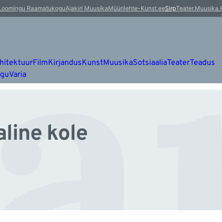
ar
Loomingu Raamatukogu
Ajakiri Muusika
Müürileht
e-Kunst.ee
Sirp
Teater.Muusika.
hitektuur
Film
Kirjandus
Kunst
Muusika
Sotsiaalia
Teater
Teadus
ugu
Varia
aline kole