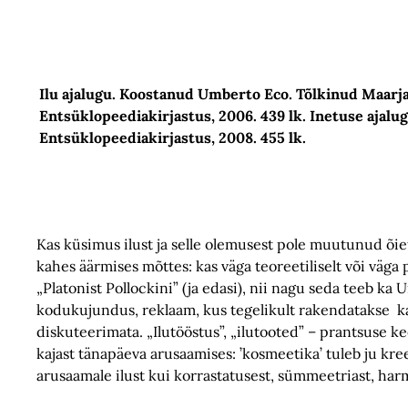
Ilu ajalugu. Koostanud Umberto Eco. Tõlkinud Maarj
Entsüklopeediakirjastus, 2006. 439 lk. Inetuse ajal
Entsüklopeediakirjastus, 2008. 455 lk.
Kas küsimus ilust ja selle olemusest pole muutunud õieti
kahes äärmises mõttes: kas väga teoreetiliselt või väga p
„Platonist Pollockini” (ja edasi), nii nagu seda teeb ka U
kodukujundus, reklaam, kus tegelikult rakendatakse ka
diskuteerimata. „Ilutööstus”, „ilutooted” – prantsuse 
kajast tänapäeva arusaamises: ’kosmeetika’ tuleb ju kree
arusaamale ilust kui korrastatusest, sümmeetriast, har