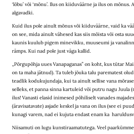
‘lõbu’ või ‘mõnu’. Ilus on kiiduväärne ja ilus on mõnus
algavadki.
Kuid ilus pole ainult mõnus või kiiduväärne, vaid ka vä
on see, mida ainult vähesed kas siis mõista või osta su
kaunis kuulub pigem minevikku, muuseumi ja vanalinnak
rämps. Kui nad pole just väga kallid.
„Põrgupõhja uues Vanapaganas” on koht, kus tütar Maia 
on ta maha jätnud). Ta tuleb jõuka talu parematest olud
teadlik kodukujundaja, kui ta ainult sellise vana mõras
selleks, et panna sinna kartuleid või putru nagu Juula (mi
ilus! Vanasti elasid inimesed põhiliselt vanades majade
(äravisatavate) asjade keskel ja vana on ilus (see ei p
kunagi varem, nad ei kujuta endast enam ka haruldusvä
Niisamuti on lugu kunstiraamatutega. Veel paarkümmend