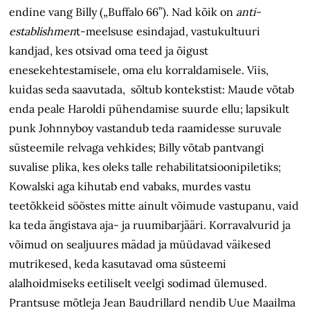
endine vang Billy („Buffalo 66”). Nad kõik on
anti-
establishmen
t-meelsuse esindajad, vastukultuuri
kandjad, kes otsivad oma teed ja õigust
enesekehtestamisele, oma elu korraldamisele. Viis,
kuidas seda saavutada, sõltub kontekstist: Maude võtab
enda peale Haroldi pühendamise suurde ellu; lapsikult
punk Johnnyboy vastandub teda raamidesse suruvale
süsteemile relvaga vehkides; Billy võtab pantvangi
suvalise plika, kes oleks talle rehabilitatsioonipiletiks;
Kowalski aga kihutab end vabaks, murdes vastu
teetõkkeid sööstes mitte ainult võimude vastupanu, vaid
ka teda ängistava aja- ja ruumibarjääri. Korravalvurid ja
võimud on sealjuures mädad ja müüdavad väikesed
mutrikesed, keda kasutavad oma süsteemi
alalhoidmiseks eetiliselt veelgi sodimad ülemused.
Prantsuse mõtleja Jean Baudrillard nendib Uue Maailma