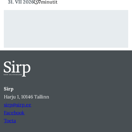
31. VII 2026
7
minutit
Sirp
Harju 1, 10146 Tallinn
sirp@sirp.ee
Facebook
Toeta