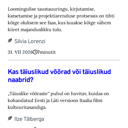
Loomingulise taustauuringu, kirjutamise,
katsetamise ja projektiarenduse protsessis on tihti
kõige olulisem see faas, kus luuakse kõige vähem
kiiret majanduslikku tulu.
Silvia Lorenzi
31. VII 2026
7
minutit
Kas täiuslikud võõrad või täiuslikud
naabrid?
„Täiuslike võõraste“ puhul on huvitav, kuidas on
kohandatud Eesti ja Läti versioon Itaalia filmi
kultuuritasandiga.
Ilze Tālberga