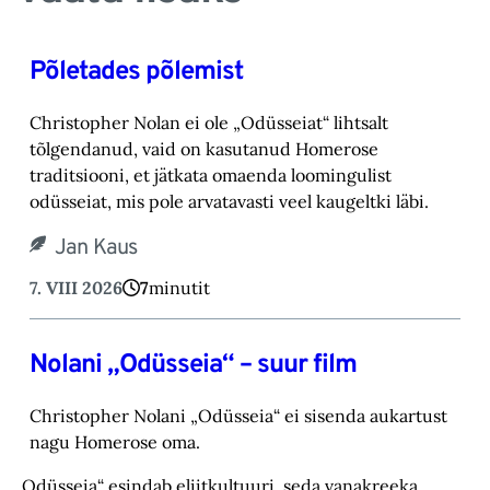
Põletades põlemist
Christopher Nolan ei ole „Odüsseiat“ lihtsalt
tõlgendanud, vaid on kasutanud Homerose
tra‎ditsiooni, et jätkata omaenda loomingulist
odüsseiat, mis pole arvatavasti veel kaugeltki läbi.‎
Jan Kaus
7. VIII 2026
7
minutit
Nolani „Odüsseia“ – suur film
Christopher Nolani „Odüsseia“ ei sisenda aukartust
nagu Homerose oma.‎
„Odüsseia“ esindab eliitkultuuri, seda vanakreeka