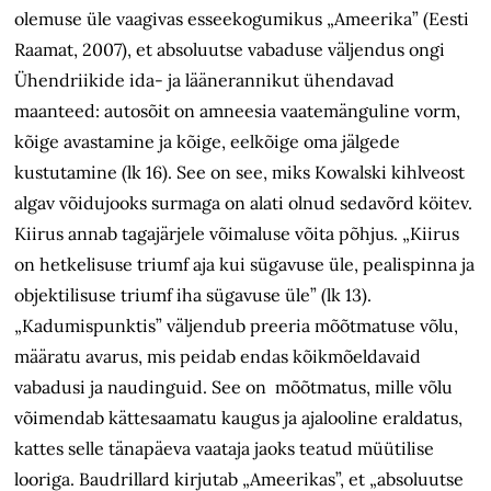
olemuse üle vaagivas esseekogumikus „Ameerika” (Eesti
Raamat, 2007), et absoluutse vabaduse väljendus ongi
Ühendriikide ida- ja läänerannikut ühendavad
maanteed: autosõit on amneesia vaatemänguline vorm,
kõige avastamine ja kõige, eelkõige oma jälgede
kustutamine (lk 16). See on see, miks Kowalski kihlveost
algav võidujooks surmaga on alati olnud sedavõrd köitev.
Kiirus annab tagajärjele võimaluse võita põhjus. „Kiirus
on hetkelisuse triumf aja kui sügavuse üle, pealispinna ja
objektilisuse triumf iha sügavuse üle” (lk 13).
„Kadumispunktis” väljendub preeria mõõtmatuse võlu,
määratu avarus, mis peidab endas kõikmõeldavaid
vabadusi ja naudinguid. See on mõõtmatus, mille võlu
võimendab kättesaamatu kaugus ja ajalooline eraldatus,
kattes selle tänapäeva vaataja jaoks teatud müütilise
looriga. Baudrillard kirjutab „Ameerikas”, et „absoluutse