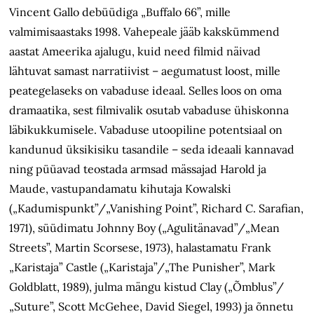
Vincent Gallo debüüdiga „Buffalo 66”, mille
valmimisaastaks 1998. Vahepeale jääb kakskümmend
aastat Ameerika ajalugu, kuid need filmid näivad
lähtuvat samast narratiivist – aegumatust loost, mille
peategelaseks on vabaduse ideaal. Selles loos on oma
dramaatika, sest filmivalik osutab vabaduse ühiskonna
läbikukkumisele. Vabaduse utoopiline potentsiaal on
kandunud üksikisiku tasandile – seda ideaali kannavad
ning püüavad teostada armsad mässajad Harold ja
Maude, vastupandamatu kihutaja Kowalski
(„Kadumispunkt”/„Vanishing Point”, Richard C. Sarafian,
1971), süüdimatu Johnny Boy („Agulitänavad”/„Mean
Streets”, Martin Scorsese, 1973), halastamatu Frank
„Karistaja” Castle („Karistaja”/„The Punisher”, Mark
Gold­blatt, 1989), julma mängu kistud Clay („Õmblus”/
„Suture”, Scott McGehee, David Siegel, 1993) ja õnnetu