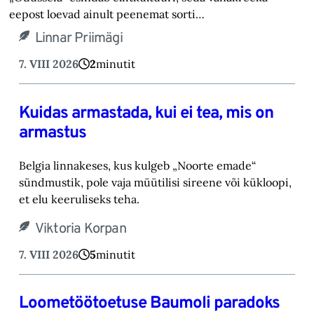
eepost loevad ainult peenemat sorti…
Linnar Priimägi
7. VIII 2026
2
minutit
Kuidas armastada, kui ei tea, mis on
armastus
Belgia linnakeses, kus kulgeb „Noorte emade“
sündmustik, pole vaja müütilisi sireene või kük‎loopi,
et elu keeruliseks teha. ‎
Viktoria Korpan
7. VIII 2026
5
minutit
Loometöötoetuse Baumoli paradoks