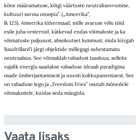
kõne määramatuse, kõigi väärtuste neutraliseerumise,
kultuuri surma utoopia”. („Ameerika”,
lk 123). Ameerika tühermaad, mille avaruse võlu tõid
esile juba vesternid, kätkevad endas võimaluste ja ka
võimatuste paljusust, absoluutset lummust, mida kiirgab
Baudrillard’i järgi objektide millegagi suhestamata
neutraalsus. See võimaldab vabadust taasluua, selleks
vajalik energia saadakse vabaduse ideaali paradigma
osade ümberjaotamisest ja uuesti kokkupanemisest. See
on vabaduse lego ja „Freedom Fries” osutab mõnedele
võimalustele, kuidas seda mängida.
Vaata lisaks