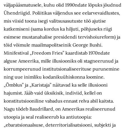
väljapääsmatusele, kuhu olid 1990ndate lõpuks jõudnud
Ühendriigid. Poliitikas väljendus see eelarvevaidlustes,
mis viisid toona isegi valitsusasutuste töö ajutise
katkemiseni (sama kordus ka hiljuti, põhjuseks riigi
esimese mustanahalise presidendi tervishoiureform) ja
tõid võimule maailmapolitseinik George Bushi.
Minifestival „Freedom Fries” kaardistab 1970ndate
alguse Ameerika, mille illusiooniks oli stagneerunud ja
korrumpeerunud institutsionaliseerituse purunemine
ning uue inimliku kodanikuühiskonna loomine.
„Õmblus” ja „Karistaja” näitavad ka selle illusiooni
hajumist. Jääb vaid üksikisik, indiviid, kellel on
konstitutsiooniline vabadus ennast relva abil kaitsta.
Nagu tõdeb Baudrillard, on Ameerikas realiseerunud
utoopia ja seal realiseerub ka anti­utoopia:
„ebaratsionaalsuse, deterritorialisatsiooni, subjekti ja