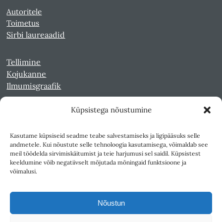
Autoritele
Toimetus
Sirbi laureaadid
Tellimine
Kojukanne
Ilmumisgraafik
Küpsistega nõustumine
Veebiarhiiv
Sirp pdf-failidena Digaris
Kasutame küpsiseid seadme teabe salvestamiseks ja ligipääsuks selle
Kultuurileht 1994-1997
andmetele. Kui nõustute selle tehnoloogia kasutamisega, võimaldab see
Reede 1989-1990
meil töödelda sirvimiskäitumist ja teie harjumusi sel saidil. Küpsistest
Sirp ja Vasar 1940-1989
keeldumine võib negatiivselt mõjutada mõningaid funktsioone ja
võimalusi.
Ligipääsetavus
Kasutustingimused
Nõustun
Teksti- ja andmekaeve