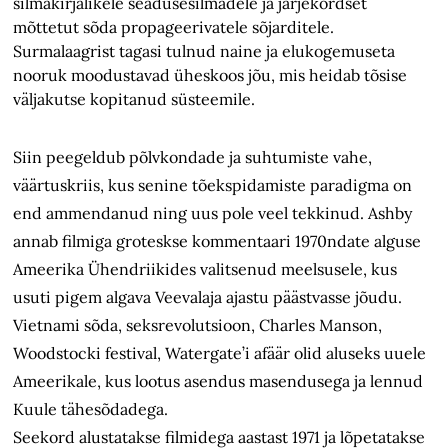
silmakirjalikele seadusesilmadele ja järjekordset
mõttetut sõda propageerivatele sõjarditele.
Surmalaagrist tagasi tulnud naine ja elukogemuseta
nooruk moodustavad üheskoos jõu, mis heidab tõsise
väljakutse kopitanud süsteemile.
Siin peegeldub põlvkondade ja suhtumiste vahe,
väärtuskriis, kus senine tõekspidamiste paradigma on
end ammendanud ning uus pole veel tekkinud. Ashby
annab filmiga groteskse kommentaari 1970ndate alguse
Ameerika Ühendriikides valitsenud meelsusele, kus
usuti pigem algava Veevalaja ajastu päästvasse jõudu.
Vietnami sõda, seksrevolutsioon, Charles Manson,
Woodstocki festival, Watergate’i afäär olid aluseks uuele
Ameerikale, kus lootus asendus masendusega ja lennud
Kuule tähesõdadega.
Seekord alustatakse filmidega aastast 1971 ja lõpetatakse