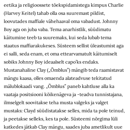
eetika ja religioossete tõekspidamistega kimpus Charlie
(Harvey Keitel) tahab olla osa suuremast pildist,
loovutades maffiale vähehaaval oma vabadust. Johnny
Boy aga on juba vaba. Tema anarhistlik, süüdimatu
käitumine teeb ta suuremaks, kui seda lubab tema
staatus maffiarakukeses. Süsteem sellist üleastumist aga
ei salli, seda enam, et oma ettearvamatult käitumiselt
sobiks Johnny Boy ideaalselt capo’ks endaks.
Mustanahaline Clay („Õmblus”) mängib teda raamistavat
mängu kaasa, olles omaenda alateadvuse tekitatud
mälublokaadi vang. „Õmblus” paneb kahtluse alla ka
vaataja positsiooni kõikenägeva ja -teadva tunnistajana,
ilmselgelt soovitakse teha musta valgeks ja valget
mustaks: Clayd süüdistatakse selles, mida ta pole teinud,
ja peetakse selleks, kes ta pole. Süsteemi nõrgima lüli
katkedes jätkab Clay mängu, saades juba ametlikult uue