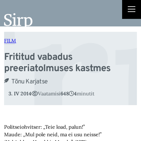
Fr
Liigu
sisu
juurde
FILM
Frititud vabadus
preeriatolmuses kastmes
Tõnu Karjatse
3. IV 2014
Vaatamisi
648
4
minutit
Politseiohvitser: „Teie load, palun!”
Maude: „Mul pole neid, ma ei usu neisse!”