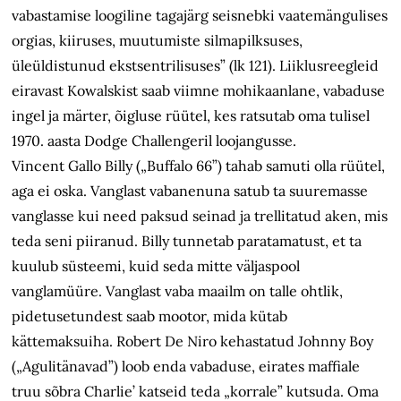
vabastamise loogiline tagajärg seisnebki vaatemängulises
orgias, kiiruses, muutumiste silmapilksuses,
üleüldistunud ekstsentrilisuses” (lk 121). Liiklusreegleid
eiravast Kowalskist saab viimne mohikaanlane, vabaduse
ingel ja märter, õigluse rüütel, kes ratsutab oma tulisel
1970. aasta Dodge Challengeril loojangusse.
Vincent Gallo Billy („Buffalo 66”) tahab samuti olla rüütel,
aga ei oska. Vanglast vabanenuna satub ta suuremasse
vanglasse kui need paksud seinad ja trellitatud aken, mis
teda seni piiranud. Billy tunnetab paratamatust, et ta
kuulub süsteemi, kuid seda mitte väljaspool
vanglamüüre. Vanglast vaba maailm on talle ohtlik,
pidetusetundest saab mootor, mida kütab
kättemaksuiha. Robert De Niro kehastatud Johnny Boy
(„Agulitänavad”) loob enda vabaduse, eirates maffiale
truu sõbra Charlie’ katseid teda „korrale” kutsuda. Oma