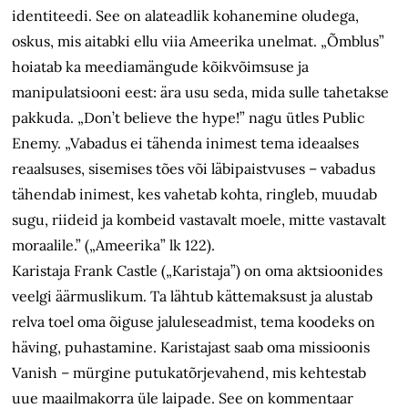
identiteedi. See on alateadlik kohanemine oludega,
oskus, mis aitabki ellu viia Ameerika unelmat. „Õmblus”
hoiatab ka meediamängude kõikvõimsuse ja
manipulatsiooni eest: ära usu seda, mida sulle tahetakse
pakkuda. „Don’t believe the hype!” nagu ütles Public
Enemy. „Vabadus ei tähenda inimest tema ideaalses
reaalsuses, sisemises tões või läbipaistvuses – vabadus
tähendab inimest, kes vahetab kohta, ringleb, muudab
sugu, riideid ja kombeid vastavalt moele, mitte vastavalt
moraalile.” („Ameerika” lk 122).
Karistaja Frank Castle („Karistaja”) on oma aktsioonides
veelgi äärmuslikum. Ta lähtub kättemaksust ja alustab
relva toel oma õiguse jaluleseadmist, tema koodeks on
häving, puhastamine. Karistajast saab oma missioonis
Vanish – mürgine putukatõrjevahend, mis kehtestab
uue maailmakorra üle laipade. See on kommentaar