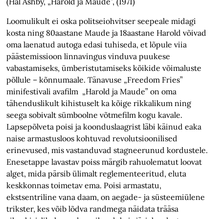
(Hal Ashby, „Harold ja Maude”, (1971)
Loomulikult ei oska politseiohvitser seepeale midagi
kosta ning 80aastane Maude ja 18aastane Harold võivad
oma laenatud autoga edasi tuhiseda, et lõpule viia
päästemissioon linnavingus vinduva puukese
vabastamiseks, ümberistutamiseks kõikide võimaluste
põllule – kõnnumaale. Tänavuse „Freedom Fries”
minifestivali avafilm „Harold ja Maude” on oma
tähenduslikult kihistuselt ka kõige rikkalikum ning
seega sobivalt sümboolne võtmefilm kogu kavale.
Lapsepõlveta poisi ja koonduslaagrist läbi käinud eaka
naise armastusloos kohtuvad revolutsioonilised
erinevused, mis vastanduvad stagneerunud kordustele.
Enesetappe lavastav poiss märgib rahuolematut loovat
alget, mida pärsib ülimalt reglementeeritud, eluta
keskkonnas toimetav ema. Poisi armastatu,
ekstsentriline vana daam, on aegade- ja süsteemiülene
trikster, kes võib lõdva randmega näidata trääsa