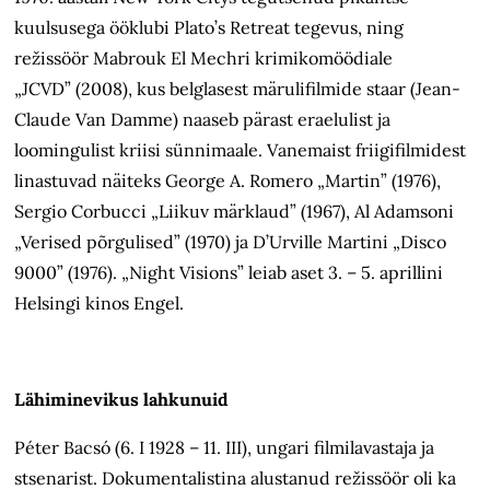
kuulsusega ööklubi Plato’s Retreat tegevus, ning
režissöör Mabrouk El Mechri krimikomöödiale
„JCVD” (2008), kus belglasest märulifilmide staar (Jean-
Claude Van Damme) naaseb pärast eraelulist ja
loomingulist kriisi sünnimaale. Vanemaist friigifilmidest
linastuvad näiteks George A. Romero „Martin” (1976),
Sergio Corbucci „Liikuv märklaud” (1967), Al Adamsoni
„Verised põrgulised” (1970) ja D’Urville Martini „Disco
9000” (1976). „Night Visions” leiab aset 3. – 5. aprillini
Helsingi kinos Engel.
Lähiminevikus lahkunuid
Péter Bacsó (6. I 1928 – 11. III), ungari filmilavastaja ja
stsenarist. Dokumentalistina alustanud režissöör oli ka