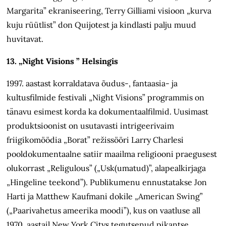
Margarita” ekraniseering, Terry Gilliami visioon „kurva
kuju rüütlist” don Quijotest ja kindlasti palju muud
huvitavat.
13. „Night Visions ” Helsingis
1997. aastast korraldatava õudus-, fantaasia- ja
kultusfilmide festivali „Night Visions” programmis on
tänavu esimest korda ka dokumentaalfilmid. Uusimast
produktsioonist on usutavasti intrigeerivaim
friigikomöödia „Borat” režissööri Larry Charlesi
pooldokumentaalne satiir maailma religiooni praegusest
olukorrast „Religulous” („Usk(umatud)”, alapealkirjaga
„Hingeline teekond”). Publikumenu ennustatakse Jon
Harti ja Matthew Kaufmani dokile „American Swing”
(„Paarivahetus ameerika moodi”), kus on vaatluse all
1970. aastail New York Citys tegutsenud pikantse