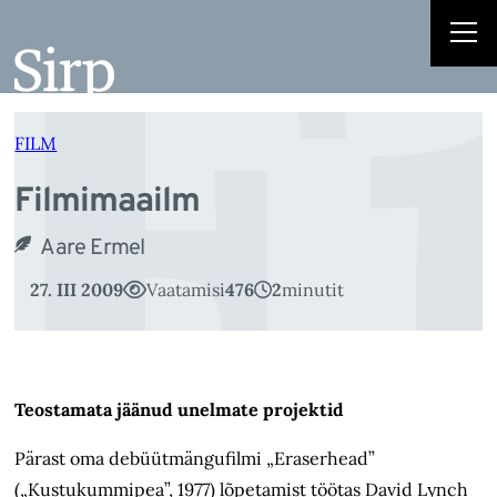
F
Liigu
sisu
juurde
FILM
Filmimaailm
Aare Ermel
27. III 2009
Vaatamisi
476
2
minutit
Teostamata jäänud unelmate projektid
Pärast oma debüütmängufilmi „Eraserhead”
(„Kustukummipea”, 1977) lõpetamist töötas David Lynch