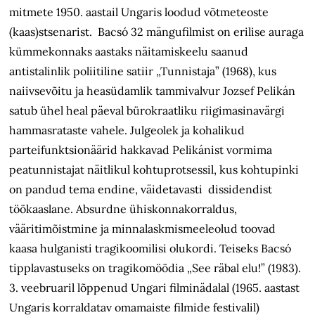
mitmete 1950. aastail Ungaris loodud võtmeteoste
(kaas)stsenarist. Bacsó 32 mängufilmist on erilise auraga
kümmekonnaks aastaks näitamiskeelu saanud
antistalinlik poliitiline satiir „Tunnistaja” (1968), kus
naiivsevõitu ja heasüdamlik tammivalvur Jozsef Pelikán
satub ühel heal päeval bürokraatliku riigimasinavärgi
hammasrataste vahele. Julgeolek ja kohalikud
parteifunktsionäärid hakkavad Pelikánist vormima
peatunnistajat näitlikul kohtuprotsessil, kus kohtupinki
on pandud tema endine, väidetavasti dissidendist
töökaaslane. Absurdne ühiskonnakorraldus,
vääritimõistmine ja minnalaskmismeeleolud toovad
kaasa hulganisti tragikoomilisi olukordi. Teiseks Bacsó
tipplavastuseks on tragikomöödia „See räbal elu!” (1983).
3. veebruaril lõppenud Ungari filminädalal (1965. aastast
Ungaris korraldatav omamaiste filmide festivalil)