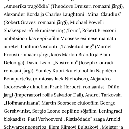
„Ameerika tragöödia” (Theodore Dreiseri romaani järgi),
Alexander Korda ja Charles Laughtoni „Mina, Claudius”
(Robert Gravesi romaani järgi), Michael Powelli
Shakespeare’i ekraniseering „Torm”, Robert Bressoni
ambitsioonikas eepikafilm Moosese esimese raamatu
ainetel, Luchino Visconti „Taasleitud aeg” (Marcel
Prousti romaani järgi, koos Marlon Brando ja Alain
Deloniga), David Leani „Nostromo” (Joseph Conradi
romaani järgi), Stanley Kubricku eluloofilm Napoléon
Bonaparte’ist (nimiosas Jack Nicholson), Alejandro
Jodorowsky ulmefilm Frank Herberti romaanist „Düün”
järgi (imperaatori rollis Salvador Dalí), Andrei Tarkovski
„Hoffmanniaana”, Martin Scorsese eluloofilm George
Gershwinist, Sergio Leone eepiline sõjafilm Leningradi
blokaadist, Paul Verhoeveni „Ristisõdade” saaga Arnold
Schwarzeneggeriga, Elem Klimovi Bulgakovi „Meister ja