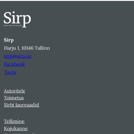
Sirp
Harju 1, 10146 Tallinn
sirp@sirp.ee
Facebook
Toeta
Autoritele
Toimetus
Sirbi laureaadid
Tellimine
Kojukanne