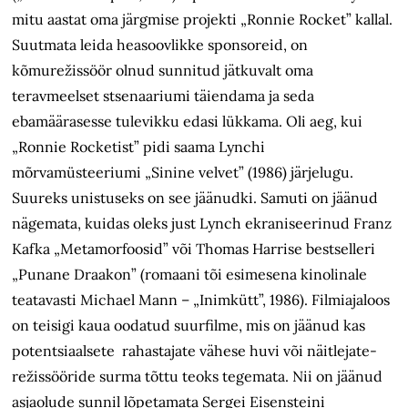
mitu aastat oma järgmise projekti „Ronnie Rocket” kallal.
Suutmata leida heasoovlikke sponsoreid, on
kõmurežissöör olnud sunnitud jätkuvalt oma
teravmeelset stsenaariumi täiendama ja seda
ebamäärasesse tulevikku edasi lükkama. Oli aeg, kui
„Ronnie Rocketist” pidi saama Lynchi
mõrvamüsteeriumi „Sinine velvet” (1986) järjelugu.
Suureks unistuseks on see jäänudki. Samuti on jäänud
nägemata, kuidas oleks just Lynch ekraniseerinud Franz
Kafka „Metamorfoosid” või Thomas Harrise bestselleri
„Punane Draakon” (romaani tõi esimesena kinolinale
teatavasti Michael Mann – „Inimkütt”, 1986). Filmiajaloos
on teisigi kaua oodatud suurfilme, mis on jäänud kas
potentsiaalsete rahastajate vähese huvi või näitlejate-
režissööride surma tõttu teoks tegemata. Nii on jäänud
asjaolude sunnil lõpetamata Sergei Eisensteini