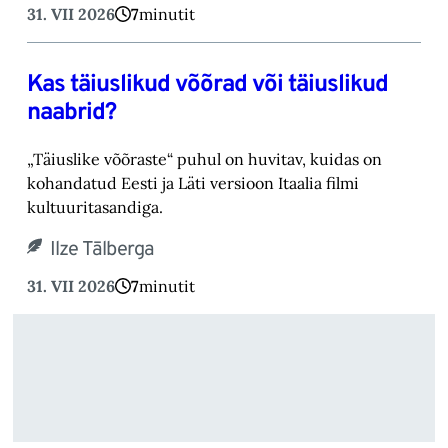
31. VII 2026
7
minutit
Kas täiuslikud võõrad või täiuslikud
naabrid?
„Täiuslike võõraste“ puhul on huvitav, kuidas on
kohandatud Eesti ja Läti versioon Itaalia filmi
kultuuritasandiga.
Ilze Tālberga
31. VII 2026
7
minutit