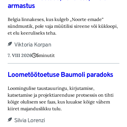
armastus
Belgia linnakeses, kus kulgeb „Noorte emade“
sündmustik, pole vaja müütilisi sireene või kük‎loopi,
et elu keeruliseks teha. ‎
Viktoria Korpan
7. VIII 2026
5
minutit
Loometöötoetuse Baumoli paradoks
Loomingulise taustauuringu, kirjutamise,
katsetamise ja projektiarenduse protsessis on tihti
kõige olulisem see faas, kus luuakse kõige vähem
kiiret majanduslikku tulu.
Silvia Lorenzi