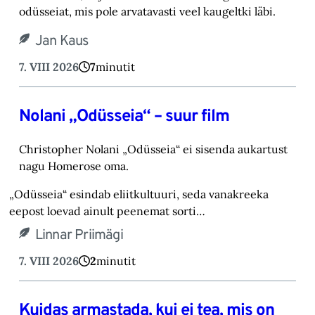
odüsseiat, mis pole arvatavasti veel kaugeltki läbi.‎
Jan Kaus
7. VIII 2026
7
minutit
Nolani „Odüsseia“ – suur film
Christopher Nolani „Odüsseia“ ei sisenda aukartust
nagu Homerose oma.‎
„Odüsseia“ esindab eliitkultuuri, seda vanakreeka
eepost loevad ainult peenemat sorti…
Linnar Priimägi
7. VIII 2026
2
minutit
Kuidas armastada, kui ei tea, mis on