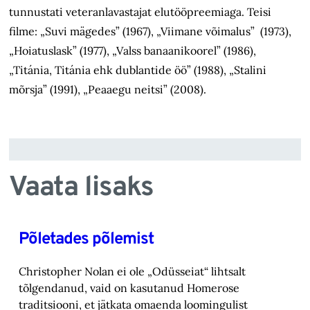
tunnustati veteranlavastajat elutööpreemiaga. Teisi
filme: „Suvi mägedes” (1967), „Viimane võimalus” (1973),
„Hoiatuslask” (1977), „Valss banaanikoorel” (1986),
„Titánia, Titánia ehk dublantide öö” (1988), „Stalini
mõrsja” (1991), „Peaaegu neitsi” (2008).
Vaata lisaks
Põletades põlemist
Christopher Nolan ei ole „Odüsseiat“ lihtsalt
tõlgendanud, vaid on kasutanud Homerose
tra‎ditsiooni, et jätkata omaenda loomingulist