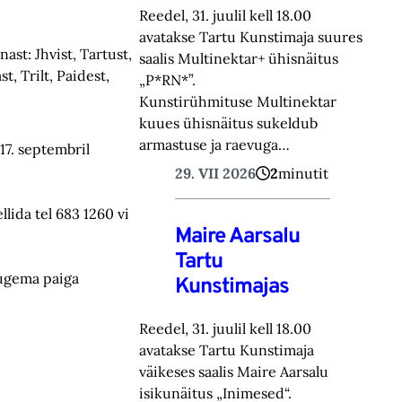
Reedel, 31. juulil kell 18.00
avatakse Tartu Kunstimaja suures
ast: Jhvist, Tartust,
saalis Multinektar+ ühisnäitus
t, Trilt, Paidest,
„P*RN*”.
Kunstirühmituse Multinektar
kuues ühisnäitus sukeldub
armastuse ja raevuga…
17. septembril
29. VII 2026
2
minutit
llida tel 683 1260 vi
Maire Aarsalu
Tartu
augema paiga
Kunstimajas
Reedel, 31. juulil kell 18.00
avatakse Tartu Kunstimaja
väikeses saalis Maire Aarsalu
isikunäitus „Inimesed“.