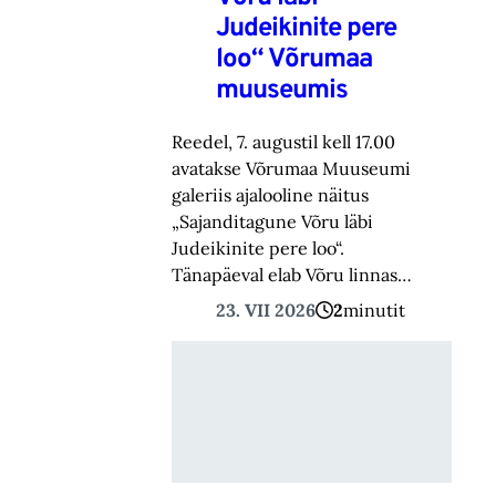
Judeikinite pere
loo“ Võrumaa
muuseumis
Reedel, 7. augustil kell 17.00
avatakse Võrumaa Muuseumi
galeriis ajalooline näitus
„Sajanditagune Võru läbi
Judeikinite pere loo“.
Tänapäeval elab Võru linnas…
23. VII 2026
2
minutit