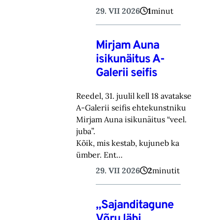
29. VII 2026
1
minut
Mirjam Auna
isikunäitus A-
Galerii seifis
Reedel, 31. juulil kell 18 avatakse
A-Galerii seifis ehtekunstniku
Mirjam Auna isikunäitus “veel.
juba”.
Kõik, mis kestab, kujuneb ka
ümber. Ent…
29. VII 2026
2
minutit
„Sajanditagune
Võru läbi