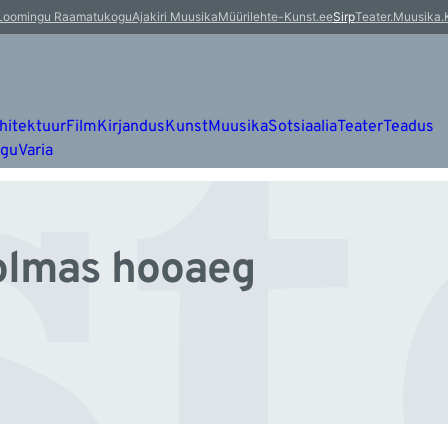
st
Loomingu Raamatukogu
Ajakiri Muusika
Müürileht
e-Kunst.ee
Sirp
Teater.Muusika.
hitektuur
Film
Kirjandus
Kunst
Muusika
Sotsiaalia
Teater
Teadus
ugu
Varia
kolmas hooaeg