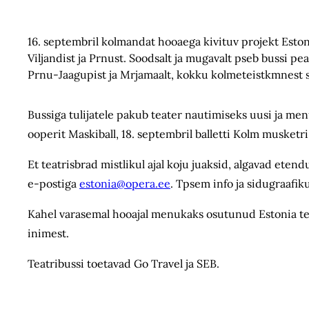
16. septembril kolmandat hooaega kivituv projekt Estonia
Viljandist ja Prnust. Soodsalt ja mugavalt pseb bussi pea
Prnu-Jaagupist ja Mrjamaalt, kokku kolmeteistkmnest s
Bussiga tulijatele pakub teater nautimiseks uusi ja men
ooperit Maskiball, 18. septembril balletti Kolm musketri
Et teatrisbrad mistlikul ajal koju juaksid, algavad etend
e-postiga
estonia@opera.ee
. Tpsem info ja sidugraafi
Kahel varasemal hooajal menukaks osutunud Estonia t
inimest.
Teatribussi toetavad Go Travel ja SEB.