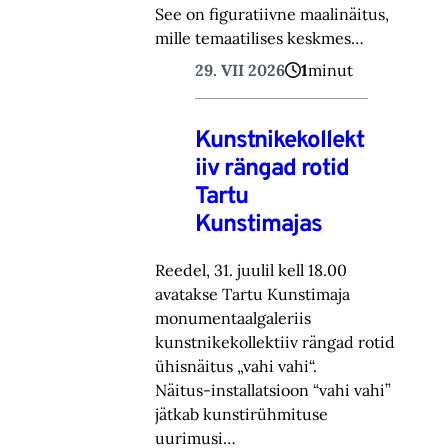
See on figuratiivne maalinäitus,
mille temaatilises keskmes…
29. VII 2026
1
minut
Kunstnikekollekt
iiv rängad rotid
Tartu
Kunstimajas
Reedel, 31. juulil kell 18.00
avatakse Tartu Kunstimaja
monumentaalgaleriis
kunstnikekollektiiv rängad rotid
ühisnäitus „vahi vahi“.
Näitus-installatsioon “vahi vahi”
jätkab kunstirühmituse
uurimusi…