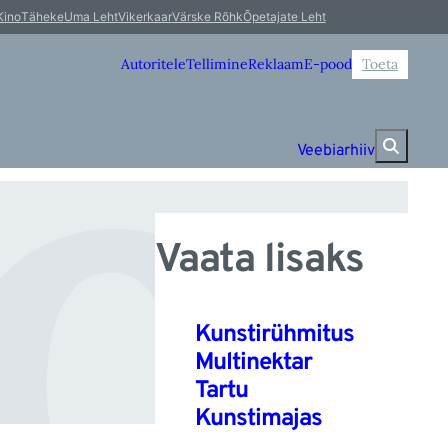
o
Kino
Täheke
Uma Leht
Vikerkaar
Värske Rõhk
Õpetajate Leht
Autoritele
Tellimine
Reklaam
E-pood
Toeta
Veebiarhiiv
Vaata lisaks
Kunstirühmitus
Multinektar
Tartu
Kunstimajas