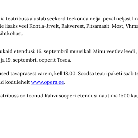
 teatribuss alustab seekord teekonda neljal peval neljast linn
le lisaks veel Kohtla-Jrvelt, Rakverest, Pltsamaalt, Most, Vhmas
ihtkohast.
ukaid etendusi: 16. septembril muusikali Minu veetlev leedi, 
 ja 19. septembril ooperit Tosca.
used tavaprasest varem, kell 18.00. Soodsa teatripaketi saab te
kud kodulehelt
www.opera.ee
.
eatribuss on toonud Rahvusooperi etendusi nautima 1500 k