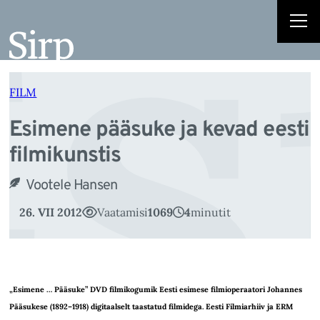
s
Liigu
sisu
juurde
FILM
Esimene pääsuke ja kevad eesti
filmikunstis
Vootele Hansen
26. VII 2012
Vaatamisi
1069
4
minutit
„Esimene … Pääsuke” DVD filmikogumik Eesti esimese filmioperaatori Johannes
Pääsukese (1892–1918) digitaalselt taastatud filmidega. Eesti Filmiarhiiv ja ERM