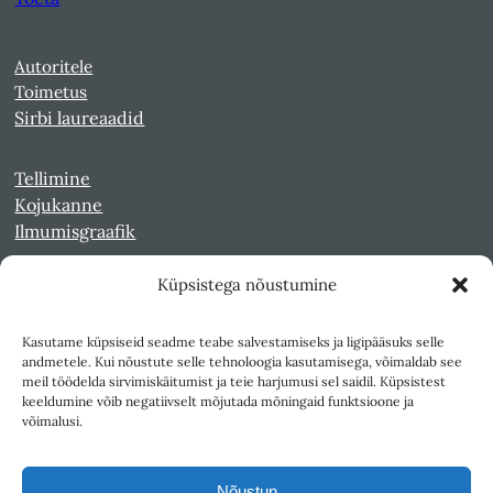
Autoritele
Toimetus
Sirbi laureaadid
Tellimine
Kojukanne
Ilmumisgraafik
Küpsistega nõustumine
Veebiarhiiv
Sirp pdf-failidena Digaris
Kasutame küpsiseid seadme teabe salvestamiseks ja ligipääsuks selle
Kultuurileht 1994-1997
andmetele. Kui nõustute selle tehnoloogia kasutamisega, võimaldab see
Reede 1989-1990
meil töödelda sirvimiskäitumist ja teie harjumusi sel saidil. Küpsistest
Sirp ja Vasar 1940-1989
keeldumine võib negatiivselt mõjutada mõningaid funktsioone ja
võimalusi.
Ligipääsetavus
Kasutustingimused
Nõustun