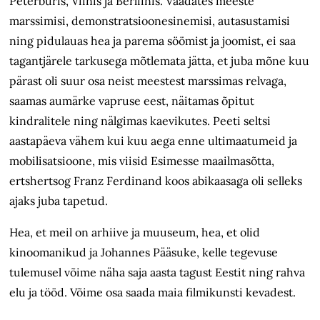
Peterburis, Viinis ja Berliinis. Vaadates meeste
marssimisi, demonstratsioonesinemisi, autasustamisi
ning pidulauas hea ja parema söömist ja joomist, ei saa
tagantjärele tarkusega mõtlemata jätta, et juba mõne kuu
pärast oli suur osa neist meestest marssimas relvaga,
saamas aumärke vapruse eest, näitamas õpitut
kindralitele ning nälgimas kaevikutes. Peeti seltsi
aastapäeva vähem kui kuu aega enne ultimaatumeid ja
mobilisatsioone, mis viisid Esimesse maailmasõtta,
ertshertsog Franz Ferdinand koos abikaasaga oli selleks
ajaks juba tapetud.
Hea, et meil on arhiive ja muuseum, hea, et olid
kinoomanikud ja Johannes Pääsuke, kelle tegevuse
tulemusel võime näha saja aasta tagust Eestit ning rahva
elu ja tööd. Võime osa saada maia filmikunsti kevadest.