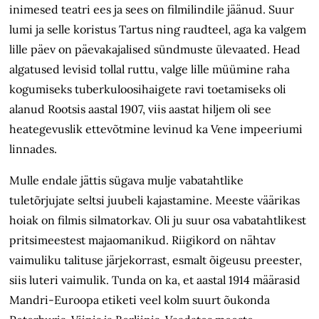
inimesed teatri ees ja sees on filmilindile jäänud. Suur
lumi ja selle koristus Tartus ning raudteel, aga ka valgem
lille päev on päevakajalised sündmuste ülevaated. Head
algatused levisid tollal ruttu, valge lille müümine raha
kogumiseks tuberkuloosihaigete ravi toetamiseks oli
alanud Rootsis aastal 1907, viis aastat hiljem oli see
heategevuslik ettevõtmine levinud ka Vene impeeriumi
linnades.
Mulle endale jättis sügava mulje vabatahtlike
tuletõrjujate seltsi juubeli kajastamine. Meeste väärikas
hoiak on filmis silmatorkav. Oli ju suur osa vabatahtlikest
pritsimeestest majaomanikud. Riigikord on nähtav
vaimuliku talituse järjekorrast, esmalt õigeusu preester,
siis luteri vaimulik. Tunda on ka, et aastal 1914 määrasid
Mandri-Euroopa etiketi veel kolm suurt õukonda