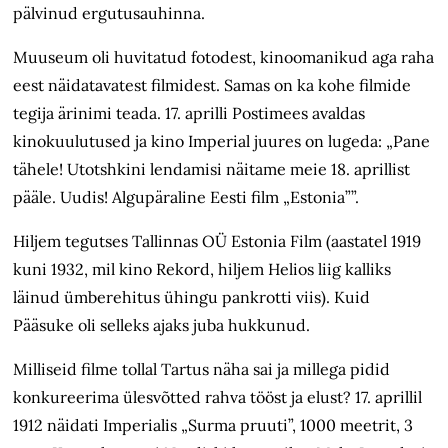
pälvinud ergutusauhinna.
Muuseum oli huvitatud fotodest, kinoomanikud aga raha
eest näidatavatest filmidest. Samas on ka kohe filmide
tegija ärinimi teada. 17. aprilli Postimees avaldas
kinokuulutused ja kino Imperial juures on lugeda: „Pane
tähele! Utotshkini lendamisi näitame meie 18. aprillist
pääle. Uudis! Algupäraline Eesti film „Estonia””.
Hiljem tegutses Tallinnas OÜ Estonia Film (aastatel 1919
kuni 1932, mil kino Rekord, hiljem Helios liig kalliks
läinud ümberehitus ühingu pankrotti viis). Kuid
Pääsuke oli selleks ajaks juba hukkunud.
Milliseid filme tollal Tartus näha sai ja millega pidid
konkureerima ülesvõtted rahva tööst ja elust? 17. aprillil
1912 näidati Imperialis „Surma pruuti”, 1000 meetrit, 3