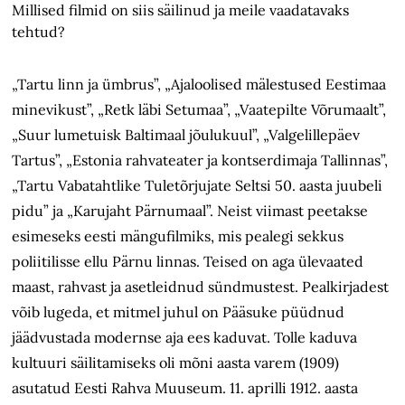
Millised filmid on siis säilinud ja meile vaadatavaks
tehtud?
„Tartu linn ja ümbrus”, „Ajaloolised mälestused Eestimaa
minevikust”, „Retk läbi Setumaa”, „Vaatepilte Võrumaalt”,
„Suur lumetuisk Baltimaal jõulukuul”, „Valgelillepäev
Tartus”, „Estonia rahvateater ja kontserdimaja Tallinnas”,
„Tartu Vabatahtlike Tuletõrjujate Seltsi 50. aasta juubeli
pidu” ja „Karujaht Pärnumaal”. Neist viimast peetakse
esimeseks eesti mängufilmiks, mis pealegi sekkus
poliitilisse ellu Pärnu linnas. Teised on aga ülevaated
maast, rahvast ja asetleidnud sündmustest. Pealkirjadest
võib lugeda, et mitmel juhul on Pääsuke püüdnud
jäädvustada modernse aja ees kaduvat. Tolle kaduva
kultuuri säilitamiseks oli mõni aasta varem (1909)
asutatud Eesti Rahva Muuseum. 11. aprilli 1912. aasta