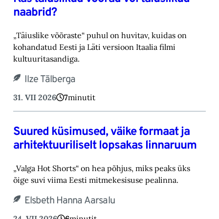
naabrid?
„Täiuslike võõraste“ puhul on huvitav, kuidas on
kohandatud Eesti ja Läti versioon Itaalia filmi
kultuuritasandiga.
Ilze Tālberga
31. VII 2026
7
minutit
Suured küsimused, väike formaat ja
arhitektuuriliselt lopsakas linnaruum
„Valga Hot Shorts“ on hea põhjus, miks peaks üks
õige suvi viima Eesti mitmekesisuse pealinna.
Elsbeth Hanna Aarsalu
24. VII 2026
6
minutit