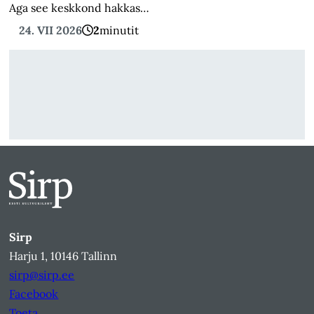
Aga see keskkond hakkas…
24. VII 2026
2
minutit
Sirp
Harju 1, 10146 Tallinn
sirp@sirp.ee
Facebook
Toeta