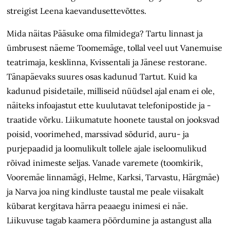
streigist Leena kaevandusettevõttes.
Mida näitas Pääsuke oma filmidega? Tartu linnast ja
ümbrusest näeme Toomemäge, tollal veel uut Vanemuise
teatrimaja, kesklinna, Kvissentali ja Jänese restorane.
Tänapäevaks suures osas kadunud Tartut. Kuid ka
kadunud pisidetaile, milliseid nüüdsel ajal enam ei ole,
näiteks infoajastut ette kuulutavat telefonipostide ja -
traatide võrku. Liikumatute hoonete taustal on jooksvad
poisid, voorimehed, marssivad sõdurid, auru- ja
purjepaadid ja loomulikult tollele ajale iseloomulikud
rõivad inimeste seljas. Vanade varemete (toomkirik,
Vooremäe linnamägi, Helme, Karksi, Tarvastu, Härgmäe)
ja Narva joa ning kindluste taustal me peale viisakalt
kübarat kergitava härra peaaegu inimesi ei näe.
Liikuvuse tagab kaamera pöördumine ja astangust alla