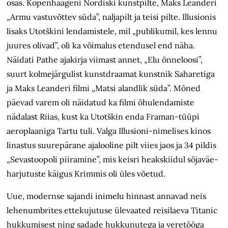
osas. Kopenhaageni Nordiski kunstpilte, Maks Leanderi
„Armu vastuvõttev süda”, naljapilt ja teisi pilte. Illusionis
lisaks Utotškini lendamistele, mil „publikumil, kes lennu
juures olivad”, oli ka võimalus etendusel end näha.
Näidati Pathe ajakirja viimast annet, „Elu õnneloosi”,
suurt kolmejärgulist kunstdraamat kunstnik Saharetiga
ja Maks Leanderi filmi „Matsi alandlik süda”. Mõned
päevad varem oli näidatud ka filmi õhulendamiste
nädalast Riias, kust ka Utotškin enda Framan-tüüpi
aeroplaaniga Tartu tuli. Valga Illusioni-nimelises kinos
linastus suurepärane ajalooline pilt viies jaos ja 34 pildis
„Sevastoopoli piiramine”, mis keisri heakskiidul sõjaväe-
harjutuste käigus Krimmis oli üles võetud.
Uue, modernse sajandi inimelu hinnast annavad neis
lehenumbrites ettekujutuse ülevaated reisilaeva Titanic
hukkumisest ning sadade hukkunutega ja veretööga