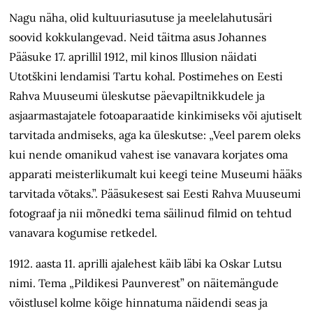
Nagu näha, olid kultuuriasutuse ja meelelahutusäri
soovid kokkulangevad. Neid täitma asus Johannes
Pääsuke 17. aprillil 1912, mil kinos Illusion näidati
Utotškini lendamisi Tartu kohal. Postimehes on Eesti
Rahva Muuseumi üleskutse päevapiltnikkudele ja
asjaarmastajatele fotoaparaatide kinkimiseks või ajutiselt
tarvitada andmiseks, aga ka üleskutse: „Veel parem oleks
kui nende omanikud vahest ise vanavara korjates oma
apparati meisterlikumalt kui keegi teine Museumi hääks
tarvitada võtaks.”. Pääsukesest sai Eesti Rahva Muuseumi
fotograaf ja nii mõnedki tema säilinud filmid on tehtud
vanavara kogumise retkedel.
1912. aasta 11. aprilli ajalehest käib läbi ka Oskar Lutsu
nimi. Tema „Pildikesi Paunverest” on näitemängude
võistlusel kolme kõige hinnatuma näidendi seas ja