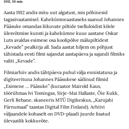
2012, 50 min.
Aasta 1912 andis mitu uut algatust, mis põhinesid
tagasivaatamisel. Kahekümneaastaseks saanud Johannes
Pääsuke omandas liikuvate piltide tselluloidist kilele
ülesvõtmise kunsti ja kahekümne kuue aastane Oskar
Luts avaldas esimese osa koolipõlve mälupiltidest
„Kevade” pealkirja all. Sada aastat hiljem on põhjust
tähistada eesti filmi sajandat aastapäeva ja sajandi filmiks
valiti „Kevade”.
Filmiarhiiv andis tähtpäeva puhul välja ennistatuna ja
digiteerituna Johannes Pääsukese säilinud filmid
„Esimene … Pääsuke” (kuraator Mairold Kaus,
töörühmas Ivi Tomingas, Sirje-Mai Hallaste, Õie Kukk,
Gerli Rebane, skaneeris MTÜ Digikeskus, „Karujahi
Pärnumaal” taastas Digital Film Finland). Arhiivi
väljaandele kohaselt on DVD-plaadi juurde lisatud
ülevaatlik kokkuvõte.