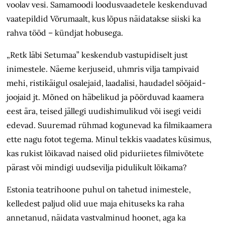
voolav vesi. Samamoodi loodusvaadetele keskenduvad
vaatepildid Võrumaalt, kus lõpus näidatakse siiski ka
rahva tööd – kündjat hobusega.
„Retk läbi Setumaa” keskendub vastupidiselt just
inimestele. Näeme kerjuseid, uhmris vilja tampivaid
mehi, ristikäigul osalejaid, laadalisi, haudadel sööjaid-
joojaid jt. Mõned on häbelikud ja pöörduvad kaamera
eest ära, teised jällegi uudishimulikud või isegi veidi
edevad. Suuremad rühmad kogunevad ka filmikaamera
ette nagu fotot tegema. Minul tekkis vaadates küsimus,
kas rukist lõikavad naised olid piduriietes filmivõtete
pärast või mindigi uudsevilja pidulikult lõikama?
Estonia teatrihoone puhul on tahetud inimestele,
kelledest paljud olid uue maja ehituseks ka raha
annetanud, näidata vastvalminud hoonet, aga ka