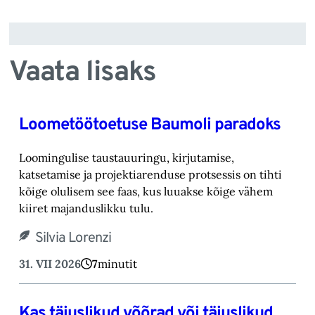
Vaata lisaks
Loometöötoetuse Baumoli paradoks
Loomingulise taustauuringu, kirjutamise,
katsetamise ja projektiarenduse protsessis on tihti
kõige olulisem see faas, kus luuakse kõige vähem
kiiret majanduslikku tulu.
Silvia Lorenzi
31. VII 2026
7
minutit
Kas täiuslikud võõrad või täiuslikud