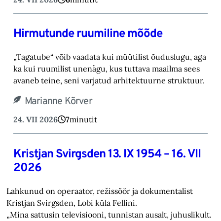
Hirmutunde ruumiline mõõde
„Tagatube“ võib vaadata kui müütilist õuduslugu, aga
ka kui ruumilist unenägu, kus tuttava maailma sees
avaneb teine, seni varjatud arhitektuurne struktuur.
Marianne Kõrver
24. VII 2026
7
minutit
Kristjan Svirgsden 13. IX 1954 – 16. VII
2026
Lahkunud on operaator, režissöör ja dokumentalist
Kristjan Svirgsden, Lobi küla Fellini.
„Mina sattusin televisiooni, tunnistan ausalt, juhuslikult.