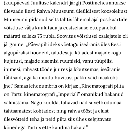
(kuupäevad Juuliuse kalendri järgi) Postimehes antakse
ülevaade Eesti Rahva Muuseumi üleüldisest koosolekust.
Muuseumi pidanud selts tahtis lähemal ajal postkaartide
võistluse välja kuulutada ja eestseisuse ettepanekul
määrati selleks 75 rubla. Soovitus võistlusel osalejatele oli
järgmine: „Päevapiltideks võetagu iseäranis üles Eesti
algupäralisi hooneid, taludest ja küladest majadekogu
kujutusi, majade sisemisi ruumisid, vanu tüüpilisi
inimesi, rahvast tööde juures ja lõbutsemas, iseäranis
tähtsaid, aga ka muidu huvitust pakkuvaid maakohti
jne.” Samas lehenumbris on kirjas: „Kinematografi pilta
on Tartu kinematografi „Imperiali” omanikud hakanud
valmistama. Nagu kuulda, tahavad nad suvel kodumaa
tähtsamatest kohtadest ning rahva tööst ja elust
ülesvõtteid teha ja neid pilta siis ühes selgitavate
kõnedega Tartus ette kandma hakata.”