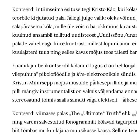
Kontserdi intiimseima esituse tegi Kristo Käo, kui kõl
teorbile kirjutatud pala. Jällegi julge valik: oleks võinud
salapärasema kõla, mille üle võisin barokkmuusika austa
kuulnud ansambli tellitud uudisteost „Uudissõnu/unarsõ
palade vahel nagu kiire kontrast, millest lõpuni aimu e
kuulajateni tuua ning selles kavas mõjus teos täiesti bar
Enamik juubelikontserdil kõlanud lugusid on heliloo
vilepuhuja“ pikolo­flöödile ja
live
-elektroonikale sündis 
Kristin Müürsepp mõjus mustade päikese­prillide ja mu
pilli mängiv instrumentalist on valmis väljendama ennas
stereosaund toimis saalis samuti väga efektselt – äike
Kontserdi viimases palas „The „Ultimate“ Truth“ ehk „„
ning varem salvestatud fonogrammilt kõlavad tagurpidi
biit tõmbas mu kuulajana muusikasse kaasa. Selline teos