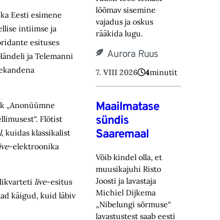
lõõmav sisemine
 ka Eesti esimene
vajadus ja oskus
llise intiimse ja
rääkida lugu.‎
oridante esituses
Aurora Ruus
 Händeli ja Telemanni
te­kandena
7. VIII 2026
4
minutit
Maailmatase
 ehk „Anonüümne
sündis
imusest“. Flötist
Saaremaal
l
, kuidas klassikalist
ive
-elektroonika
Võib kindel olla, et
muusikajuhi Risto
Joosti ja lavastaja
likvarteti
live
-esitus
Michiel Dijkema
ad käigud, kuid läbiv
„Nibelungi sõrmuse“
lavastustest saab eesti