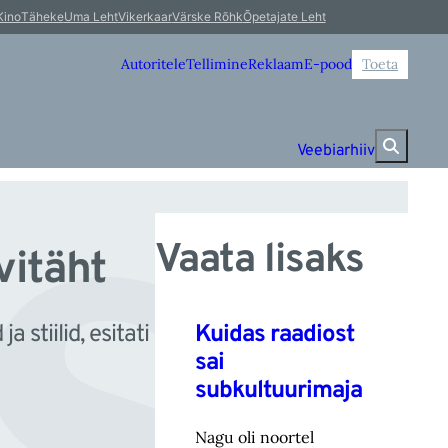
se
Kino
Täheke
Uma Leht
Vikerkaar
Värske Rõhk
Õpetajate Leht
Autoritele
Tellimine
Reklaam
E-pood
Toeta
Veebiarhiiv
Vaata lisaks
vitäht
Kuidas raadiost
stiilid, esitati
sai
subkultuurimaja
Nagu oli noortel