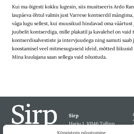
Kui ma õigesti kokku lugesin, siis musitseeris Ardo Ran
laupäeva õhtul valmis just Varrese kontserdil mängim
väga lugu sellest, kui muusikud hindavad oma väärtust 
juubelit kontserdiga, mille plakatil ja kavalehel on vaid 
kontserdisalvestiste ja intervjuudega ning samuti saab j
koostamisel veel mitmesuguseid ideid, mõtted liikusid 
Mina kuulajana saan sellega vaid nõustuda.
Sirp
Harju 1, 10146 Tallinn
sirp@sirp.ee
Küpsistega nõustumine