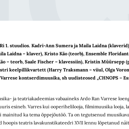
Ri 1. stuudios. Kadri-Ann Sumera ja Maila Laidna (klaverid
ila Laidna – klaver), Kristo Käo (teorb), Ensemble Floridan
Käo – teorb, Saale Fischer – klavessiin), Kristin Müürsepp (p
ri keelpillikvartett (Harry Traksmann – viiul, Olga Vorono
an Varrese kontserdimuusika, sh uudisteosed „CHNOPS – Ess
uusika- ja teatriakadeemias vabaaineks Ardo Ran Varrese loeng
ris esineb. Varres kui ooperihelilooja, filmimuusika looja, l
sai mainitud ka tema õppejõutöö. Ta on tegutsenud muusikav
nud hoopis teatris lavakunstikateedri XVII lennu lõpetanud nä