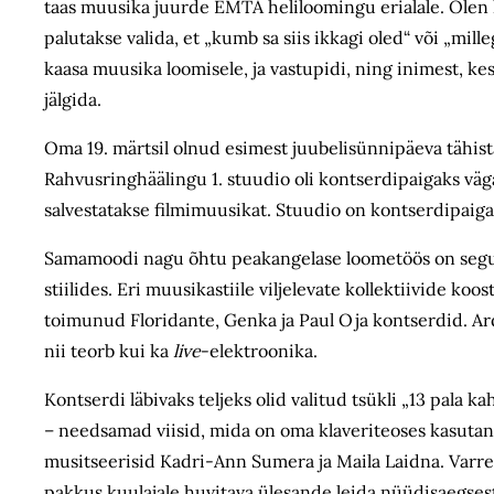
taas muusika juurde EMTA heliloomingu erialale. Olen 
palutakse valida, et „kumb sa siis ikkagi oled“ või „mil
kaasa muusika loomisele, ja vastupidi, ning inimest, kes
jälgida.
Oma 19. märtsil olnud esimest juubelisünnipäeva tähist
Rahvusringhäälingu 1. stuudio oli kontserdipaigaks väga
salvestatakse filmimuusikat. Stuudio on kontserdipaigana
Samamoodi nagu õhtu peakangelase loometöös on segunenud
stiilides. Eri muusikastiile viljelevate kollektiivide koo
toimunud Floridante, Genka ja Paul Oja kontserdid. Ardo
nii teorb kui ka
live
-elektroonika.
Kontserdi läbivaks teljeks olid valitud tsükli „13 pala ka
– needsamad viisid, mida on oma klaveriteoses kasutanu
musitseerisid Kadri-Ann Sumera ja Maila Laidna. Varre
pakkus kuulajale huvitava ülesande leida nüüdisaegsest 