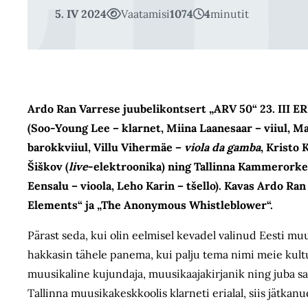
5. IV 2024
Vaatamisi
1074
4
minutit
Ardo Ran Varrese juubelikontsert „ARV 50“ 23. III ER
(Soo-Young Lee – klarnet, Miina Laanesaar – viiul, Ma
barokkviiul, Villu Vihermäe –
viola da gamba
, Kristo 
Šiškov (
live
-elektroonika) ning Tallinna Kammerorkest
Eensalu – vioola, Leho Karin – tšello). Kavas Ardo R
Elements“ ja „The Anonymous Whistleblower“.
Pärast seda, kui olin eelmisel kevadel valinud Eesti m
hakkasin tähele panema, kui palju tema nimi meie kultuu
muusikaline kujundaja, muusikaajakirjanik ning juba 
Tallinna muusikakeskkoolis klarneti erialal, siis jätka