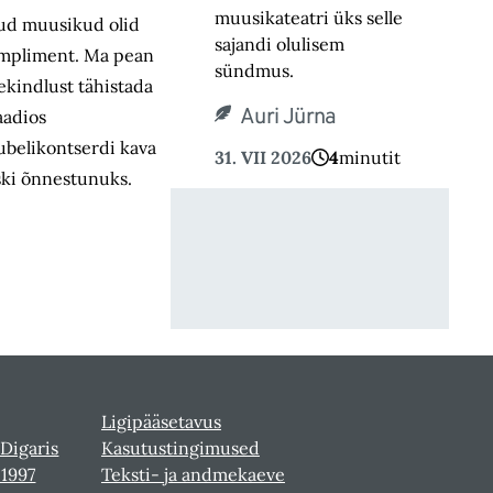
muusikateatri üks selle
ljud muusikud olid
sajandi olulisem
kompliment. Ma pean
sündmus.
ekindlust tähistada
Auri Jürna
aadios
uubelikontserdi kava
31. VII 2026
4
minutit
iski õnnestunuks.
Ligipääsetavus
 Digaris
Kasutustingimused
-1997
Teksti- ja andmekaeve