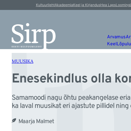
En
Liigu
Kultuurileht
Akadeemia
Keel ja Kirjandus
Hea Laps
Looming
sisu
juurde
Arvamus
Ar
Keel
Lõpul
MUUSIKA
Enesekindlus olla kor
Samamoodi nagu õhtu peakangelase erialast
ka laval muusikat eri ajastute pillidel ning er
Maarja Malmet