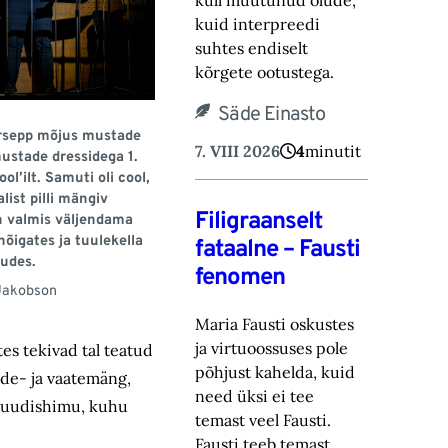
küll muutunud olude,
kuid ‎interpreedi
suhtes endiselt
kõrgete ootustega.‎
Säde Einasto
ürsepp mõjus mustade
7. VIII 2026
4
minutit
mustade dressidega 1.
ol’ilt. Samuti oli cool,
list pilli mängiv
Filigraanselt
n valmis väljendama
hõigates ja tuulekella
fataalne – Fausti
udes.
fenomen
Jakobson
Maria Fausti oskustes
ja virtuoossuses pole
tes tekivad tal teatud
põhjust kahelda, kuid
lde- ja vaatemäng,
need üksi ei tee
l uudishimu, kuhu
temast ‎veel Fausti.
Fausti teeb temast