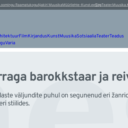
e
Loomingu Raamatukogu
Ajakiri Muusika
Müürileht
e-Kunst.ee
Sirp
Teater.Muusika.
hitektuur
Film
Kirjandus
Kunst
Muusika
Sotsiaalia
Teater
Teadus
ugu
Varia
raga barokkstaar ja rei
e väljundite puhul on segunenud eri žanrid ja 
i stiilides.