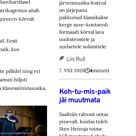
oovharitlasel
järvemuusika festival
on järjepanu
eatrikogemus aitab
pakkunud klassikalise
pireeriv kõrvalt
kerge suve-‎kontserdi
formaadi kõrval lava
uudisteostele ja
l. Eesti
uudsetele sulamitele.‎
paik, kus
Liis Rull
7. VIII 2026
4
minutit
e pillidel ning eri
amuti hiljuti
a klavessiinimuusika,
Koh-tu-mis-paik
jäi muutmata
Saalitäis rahvast ootas
pinevalt, kuidas tuleb
Sten Heinoja toime