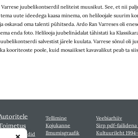
 Varrese juubelikontserdil neliteist muusikut. See, et nii pa
a, tema uute ideedega kaasa minema, on heliloojale suurim 
ja oskavad oma talenti pühitseda. Ardo Ran Varreses oli enes
tema enda foto. Helilooja juubeli­nädalat tähistati ka Klassikar
uubelikontserdi salvestist järele kuulata. Varrese sõnul oli j
ka kooriteoste poole, kuid mosaiikset kavavalikut peab ta si
Autoritele
Tellimine
Veebiarhiiv
Toimetus
Kojukanne
Sirp pdf-failidena
Ilmumisgraafik
Kultuurileht 1994
Sirbi laureaadid