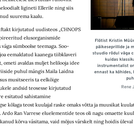
oodialt ligineti Ellerile ning siis
anud suurema kaalu.
Auftakt kirjutatud uudisteos „CHNOPS
nspireeritud elusorganismide
Flötist Kristin Mü
ks väga sümboolse teemaga. Soo-
päikeseprillide ja 
stuudio rõdul väga co
joa eemaldatud kaanega tiibklaveri
kuidas klassika
, ometi avaldas muljet helilooja idee
instrumentalist o
iiside puhul mängis Maila Laidna
ennast ka köhides, 
puh
isus musitseeris ta eelkõige
Rene 
õukele andsid teosesse kirjutatud
e esitatud sahistamine
gse kõlaga teost kuulajal raske omaks võtta ja muusikat kuula
. Ardo Ran Varrese eluelementide teos oli nagu omaette kuu
akanud kõrva väsitama, vaid mõjus värskelt ning hoidis üleva