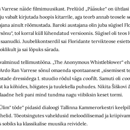
as Varrese näide filmimuusikast. Prelüüd „Pääsuke“ on ühtlasi
 ju vabalt kirjutada hoopis kitarrile, aga teorb annab teosele se
jana ainult rõõmustada. Baroki austajana olin juba sügisel Fl
nu“, tol korral küll lühendatud versioonis. Sügisel oli teos
i saanudki. Juubelikontserdil sai Floridante tervikteose esiet
oklikult ja sai lõpuks särada.
jal valminud tellimustööna. „The Anonymous Whistleblower“
Ardo Ran Varrese sõnul omaenda spontaansest „sisemisest tell
stade dressidega 1. stuudio rõdul väga
cool
’ilt. Samuti oli
coo
t ka köhides, hõigates ja tuulekella puhudes. Nikita Šiškovi
l
selaadne heli pani mind tundma nagu viibiksin keset tormi.
Ülim“ tõde“ pidasid dialoogi Tallinna Kammerorkestri keelpil
helid. Tõeotsingutes vaheldusid meloodilisemad ja kriipivam
 sobiks ka klassikalise muusika reividele.