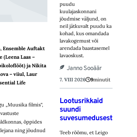
puudu
kuulajaskonnani
jõudmise väljund, on
neil jätkuvalt puudu ka
kohad, ‎kus omandada
lavakogemust või
arendada baastasemel
), Ensemble Auftakt
lavaoskust.‎
te (Leena Laas –
ikoloflööt) ja Nikita
Janno Sooäär
va – viiul, Laur
7. VIII 2026
9
minutit
ential Life
Lootusrikkaid
u „Muusika filmis“,
suundi
avastuste
suvesumedusest
aldkonnas, õppides
itlejana ning jõudnud
Teeb rõõmu, et Leigo