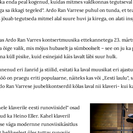
ka enda peal kogenud, kuidas mitmes valdkonnas tegutseval l
lega sa ikkagi tegeled“. Ardo Ran Varrese puhul on tunda, et t
 jõuab tegutseda mitmel alal suure huvi ja kirega, on alati ins
as Ardo Ran Varres kontsertmuusika ettekannetega 23. märtsi
 õige valik, mis mõjus hubaselt ja sümboolselt – see on ju ka 
 küll pisike, kuid esinejaid käis lavalt läbi suur hulk.
 eri žanrid ja stiilid, esitati ka laval muusikat eri ajastut
stöö on praegu eriti populaarne, näiteks kas või „Eesti laulu“, s
 Ran Varrese juubelikontserdil kõlas laval nii klaveri- kui k
hele klaverile eesti runoviisidel“ osad
d ka Heino Eller. Kahel klaveril
se väga modernne runoviisikäsitlus
helikeelest üles tuttav runoviis.