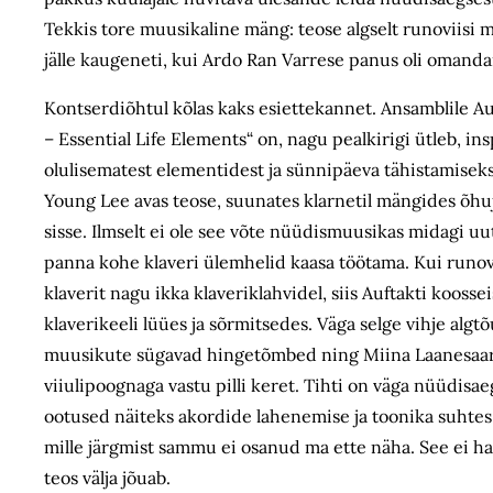
Tekkis tore muusikaline mäng: teose algselt runoviisi mel
jälle kaugeneti, kui Ardo Ran Varrese panus oli omand
Kontserdiõhtul kõlas kaks esiettekannet. Ansamblile 
– Essential Life Elements“ on, nagu pealkirigi ütleb, i
olulisematest elementidest ja sünnipäeva tähistamise
Young Lee avas teose, suunates klarnetil mängides õhu
sisse. Ilmselt ei ole see võte nüüdismuusikas midagi uut
panna kohe klaveri ülemhelid kaasa töötama. Kui runov
klaverit nagu ikka klaveriklahvidel, siis Auftakti koosse
klaverikeeli lüües ja sõrmitsedes. Väga selge vihje algt
muusikute sügavad hinge­tõmbed ning Miina Laanesaar
viiulipoognaga vastu pilli keret. Tihti on väga nüüdisae
ootused näiteks akordide lahenemise ja toonika suhtes
mille järgmist sammu ei osanud ma ette näha. See ei h
teos välja jõuab.