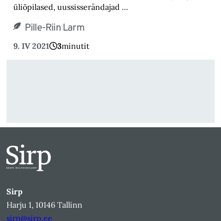
üliõpilased, uussisserändajad …
Pille-Riin Larm
9. IV 2021
3
minutit
Sirp
Harju 1, 10146 Tallinn
sirp@sirp.ee