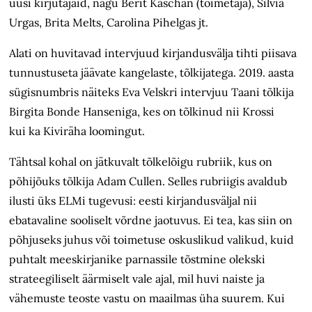
uusi kirjutajaid, nagu Berit Kaschan (toimetaja), Silvia
Urgas, Brita Melts, Carolina Pihelgas jt.
Alati on huvitavad intervjuud kirjandusvälja tihti piisava
tunnustuseta jäävate kangelaste, tõlkijatega. 2019. aasta
sügisnumbris näiteks Eva Velskri inter­vjuu Taani tõlkija
Birgita Bonde Hanseniga, kes on tõlkinud nii Krossi
kui ka Kiviräha loomingut.
Tähtsal kohal on jätkuvalt tõlkelõigu rubriik, kus on
põhijõuks tõlkija Adam Cullen. Selles rubriigis avaldub
ilusti üks ELMi tugevusi: eesti kirjandusväljal nii
ebatavaline sooliselt võrdne jaotuvus. Ei tea, kas siin on
põhjuseks juhus või toimetuse oskuslikud valikud, kuid
puhtalt meeskirjanike parnassile tõstmine olekski
strateegiliselt äärmiselt vale ajal, mil huvi naiste ja
vähemuste teoste vastu on maailmas üha suurem. Kui