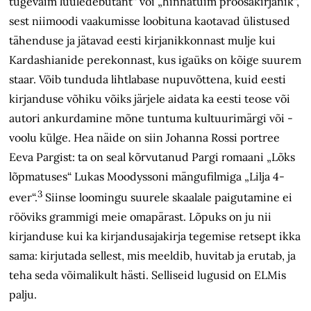
tugevaim luuledebütant“ või „hinnatuim proosakirjanik“,
sest niimoodi vaakumisse loobituna kaotavad ülistused
tähenduse ja jätavad eesti kirjanikkonnast mulje kui
Kardashianide perekonnast, kus igaüks on kõige suurem
staar. Võib tunduda lihtlabase nupuvõttena, kuid eesti
kirjanduse võhiku võiks järjele aidata ka eesti teose või
autori ankurdamine mõne tuntuma kultuurimärgi või -
voolu külge. Hea näide on siin Johanna Rossi portree
Eeva Pargist: ta on seal kõrvutanud Pargi romaani „Lõks
lõpmatuses“ Lukas Moodyssoni mängufilmiga „Lilja 4-
3
ever“.
Siinse loomingu suurele skaalale paigutamine ei
rööviks grammigi meie omapärast. Lõpuks on ju nii
kirjanduse kui ka kirjandusajakirja tegemise retsept ikka
sama: kirjutada sellest, mis meeldib, huvitab ja erutab, ja
teha seda võimalikult hästi. Selliseid lugusid on ELMis
palju.