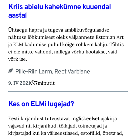
Kriis abielu kahekümne kuuendal
aastal
Ühtaegu hapra ja tugeva ämblikuvõrgulaadse
nähtuse lõhkumisest oleks väljaannete Estonian Art
ja ELM kadumise puhul kõige rohkem kahju. Tähtis
ei ole mitte vahend, millega võrku kootakse, vaid
võrk ise.
Pille-Riin Larm, Reet Varblane
9. IV 2021
7
minutit
Kes on ELMi lugejad?
Eesti kirjandust tutvustavat ingliskeelset ajakirja
vajavad nii kirjanikud, tõlkijad, toimetajad ja
kirjastajad kui ka väliseestlased, estofiilid, õpetajad,