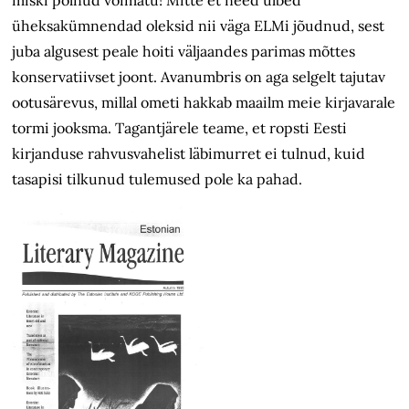
üheksakümnendad oleksid nii väga ELMi jõudnud, sest
juba algusest peale hoiti väljaandes parimas mõttes
konservatiivset joont. Avanumbris on aga selgelt tajutav
ootusärevus, millal ometi hakkab maailm meie kirjavarale
tormi jooksma. Tagantjärele teame, et ropsti Eesti
kirjanduse rahvusvahelist läbimurret ei tulnud, kuid
tasapisi tilkunud tulemused pole ka pahad.