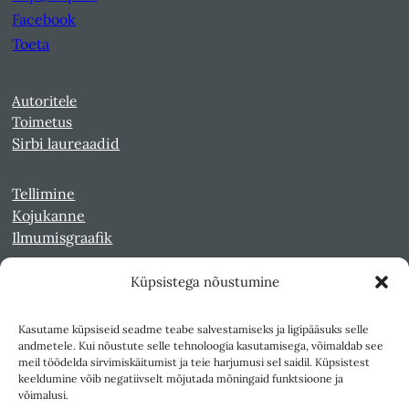
Facebook
Toeta
Autoritele
Toimetus
Sirbi laureaadid
Tellimine
Kojukanne
Ilmumisgraafik
Küpsistega nõustumine
Veebiarhiiv
Sirp pdf-failidena Digaris
Kasutame küpsiseid seadme teabe salvestamiseks ja ligipääsuks selle
Kultuurileht 1994-1997
andmetele. Kui nõustute selle tehnoloogia kasutamisega, võimaldab see
Reede 1989-1990
meil töödelda sirvimiskäitumist ja teie harjumusi sel saidil. Küpsistest
Sirp ja Vasar 1940-1989
keeldumine võib negatiivselt mõjutada mõningaid funktsioone ja
võimalusi.