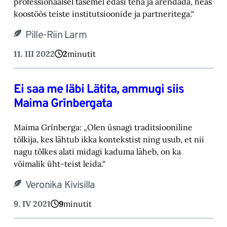
professionaalsel tasemel edasi teha ja arendada, heas
koostöös teiste institutsioonide ja partneritega.“
Pille-Riin Larm
11. III 2022
2
minutit
Ei saa me läbi Lätita, ammugi siis
Maima Grīnbergata
Maima Grīnberga: „Olen üsnagi traditsiooniline
tõlkija, kes lähtub ikka kontekstist ning usub, et nii
nagu tõlkes alati midagi kaduma läheb, on ka
võimalik üht-teist leida.“
Veronika Kivisilla
9. IV 2021
9
minutit