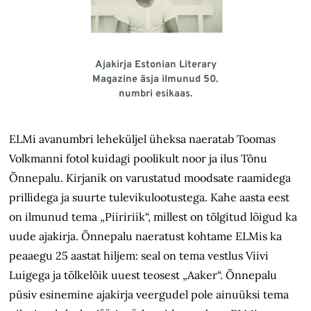
Ajakirja Estonian Literary
Magazine äsja ilmunud 50.
numbri esikaas.
ELMi avanumbri leheküljel üheksa naeratab Toomas
Volkmanni fotol kuidagi poolikult noor ja ilus Tõnu
Õnnepalu. Kirjanik on varustatud moodsate raamidega
prillidega ja suurte tulevikulootustega. Kahe aasta eest
on ilmunud tema „Piiririik“, millest on tõlgitud lõigud ka
uude ajakirja. Õnnepalu naeratust kohtame ELMis ka
peaaegu 25 aastat hiljem: seal on tema vestlus Viivi
Luigega ja tõlkelõik uuest teosest „Aaker“. Õnnepalu
püsiv esinemine ajakirja veergudel pole ainuüksi tema