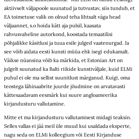
aktiivselt väljapoole suunatud ja tutvustav, siis tundub, et
EA toimetuse valik on olnud teha lihtsalt väga head
väljaannet, s.o hoida kätt aja pulsil, kaasata
rahvusvaheline autorkond, koostada temaatilisi
põhjalikke käsitlusi ja tuua esile julged vaatenurgad. Ja
see võib aidata eesti kunsti müüa ehk isegi edukamalt.
Väikse nüansina võib ka märkida, et Estonian Art on
julgelt suunatud ka Balti riikide kunstiväljale, kuid ELMi
puhul ei ole ma sellist suunitlust märganud. Kuigi, oma
teostega lähinaabrite juurde jõudmine on arvatavasti
kättesaadavam eesmärk kui suure angloameerika
kirjandusturu vallutamine.
Mitte et ma kirjandusturu vallutamisest midagi teaksin.
Selles vallas ei jää meil üle muud kui usaldada eksperte,
nagu seda on ELMi kolleegium või Eesti Kirjanduse