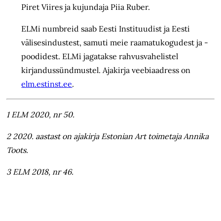
Piret Viires ja kujundaja Piia Ruber.
ELMi numbreid saab Eesti Insti­tuudist ja Eesti
välisesindustest, samuti meie raamatukogudest ja -
poodidest. ELMi jagatakse rahvusvahelistel
kirjandussündmustel. Ajakirja veebiaadress on
elm.estinst.ee
.
1 ELM 2020, nr 50.
2 2020. aastast on ajakirja Estonian Art toimetaja Annika
Toots.
3 ELM 2018, nr 46.