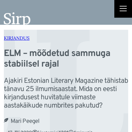
EL
Liigu
sisu
juurde
KIRJANDUS
ELM – mõõdetud sammuga
stabiilsel rajal
Ajakiri Estonian Literary Magazine tähistab
tänavu 25 ilmumisaastat. Mida on eesti
kirjandusest huvitatule viimaste
aastakäikude numbrites pakutud?
Mari Peegel