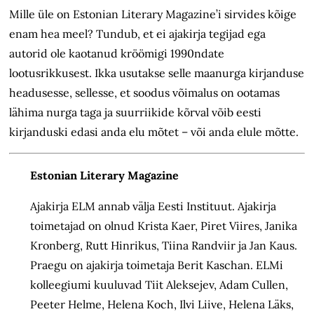
Mille üle on Estonian Literary Magazine’i sirvides kõige
enam hea meel? Tundub, et ei ajakirja tegijad ega
autorid ole kaotanud kröömigi 1990ndate
lootusrikkusest. Ikka usutakse selle maanurga kirjanduse
headusesse, sellesse, et soodus võimalus on ootamas
lähima nurga taga ja suur­riikide kõrval võib eesti
kirjanduski edasi anda elu mõtet – või anda elule mõtte.
Estonian Literary Magazine
Ajakirja ELM annab välja Eesti Instituut. Ajakirja
toimetajad on olnud Krista Kaer, Piret Viires, Janika
Kronberg, Rutt Hinrikus, Tiina Randviir ja Jan Kaus.
Praegu on ajakirja toimetaja Berit Kaschan. ELMi
kolleegiumi kuuluvad Tiit Aleksejev, Adam Cullen,
Peeter Helme, Helena Koch, Ilvi Liive, Helena Läks,