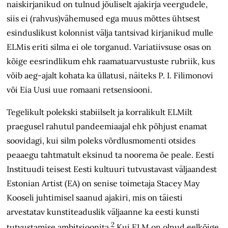
naiskirjanikud on tulnud jõuliselt ajakirja veergudele,
siis ei (rahvus)vähemused ega muus mõttes ühtsest
esinduslikust kolonnist välja tantsivad kirjanikud mulle
ELMis eriti silma ei ole torganud. Variatiivsuse osas on
kõige eesrindlikum ehk raamatuarvustuste rubriik, kus
võib aeg-ajalt kohata ka üllatusi, näiteks P. I. Filimonovi
või Eia Uusi uue romaani retsensiooni.
Tegelikult polekski stabiilselt ja korralikult ELMilt
praegusel rahutul pandeemiaajal ehk põhjust enamat
soovidagi, kui silm poleks võrdlusmomenti otsides
peaaegu tahtmatult eksinud ta noorema õe peale. Eesti
Instituudi teisest Eesti kultuuri tutvustavast välja­andest
Estonian Artist (EA) on senise toimetaja Stacey May
Kooseli juhtimisel saanud ajakiri, mis on täiesti
arvestatav kunstiteaduslik väljaanne ka eesti kunsti
2
tutvustamise ambitsioonita.
Kui ELM on olnud eelkõige