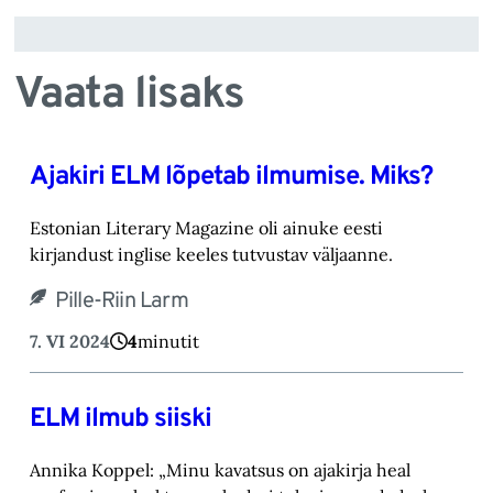
Vaata lisaks
Ajakiri ELM lõpetab ilmumise. Miks?
Estonian Literary Magazine oli ainuke eesti
kirjandust inglise keeles tutvustav väljaanne.
Pille-Riin Larm
7. VI 2024
4
minutit
ELM ilmub siiski
Annika Koppel: „Minu kavatsus on ajakirja heal