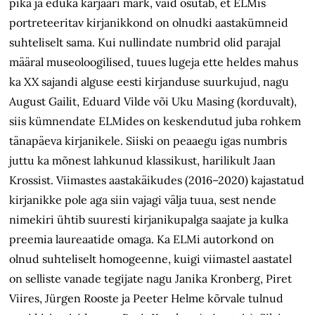
pika ja eduka karjääri märk, vaid osutab, et ELMis
portreteeritav kirjanikkond on olnudki aastakümneid
suhteliselt sama. Kui nullindate numbrid olid parajal
määral museoloogilised, tuues lugeja ette heldes mahus
ka XX sajandi alguse eesti kirjanduse suurkujud, nagu
August Gailit, Eduard Vilde või Uku Masing (korduvalt),
siis kümnendate ELMides on keskendutud juba rohkem
tänapäeva kirjanikele. Siiski on peaaegu igas numbris
juttu ka mõnest lahkunud klassikust, harilikult Jaan
Krossist. Viimastes aastakäikudes (2016–2020) kajastatud
kirjanikke pole aga siin vajagi välja tuua, sest nende
nimekiri ühtib suuresti kirjanikupalga saajate ja kulka
preemia laureaatide omaga. Ka ELMi autorkond on
olnud suhteliselt homogeenne, kuigi viimastel aastatel
on selliste vanade tegijate nagu Janika Kronberg, Piret
Viires, Jürgen Rooste ja Peeter Helme kõrvale tulnud