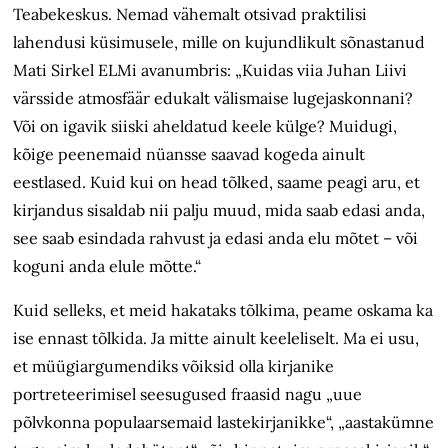
Teabekeskus. Nemad vähemalt otsivad praktilisi
lahendusi küsimusele, mille on kujundlikult sõnastanud
Mati Sirkel ELMi avanumbris: „Kuidas viia Juhan Liivi
värsside atmosfäär edukalt välismaise lugejaskonnani?
Või on igavik siiski aheldatud keele külge? Muidugi,
kõige peenemaid nüansse saavad kogeda ainult
eestlased. Kuid kui on head tõlked, saame peagi aru, et
kirjandus sisaldab nii palju muud, mida saab edasi anda,
see saab esindada rahvust ja edasi anda elu mõtet – või
koguni anda elule mõtte.“
Kuid selleks, et meid hakataks tõlkima, peame oskama ka
ise ennast tõlkida. Ja mitte ainult keeleliselt. Ma ei usu,
et müügiargumendiks võiksid olla kirjanike
portreteerimisel seesugused fraasid nagu „uue
põlvkonna populaarsemaid lastekirjanikke“, „aastakümne