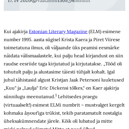
17. IV 2020
Vaatamisi
1301
4
minutit
Kui ajakirja
Estonian Literary Magazine
(ELM) esimene
number 1995. aasta sügisel Krista Kaera ja Piret Viirese
toimetatuna ilmus, oli väljaande üks peamisi eesmärke
näidata välismaalastele, kui palju head kirjandust on siin
raudse eesriide taga kirjutatud ja kirjutatakse. „Tööd oli
tohutult palju ja alustasime täiesti tühjalt kohalt. Igal
juhul tähistasid algust Kristjan Jaak Petersoni luuletused
„Kuu“ ja „Laulja“ Eric Dickensi tõlkes,“ on Kaer ajakirja
1
sünnilugu meenutanud.
Lehitsedes praegu
(virtuaalselt!) esimest ELMi numbrit – mustvalget kergelt
kohmaka
layout
’iga trükist, tekib paratamatult nostalgia
üheksakümnendate järele. Kõik oli lubatud ja mitte
miski polnud võimatu! Mitte et need ülbed