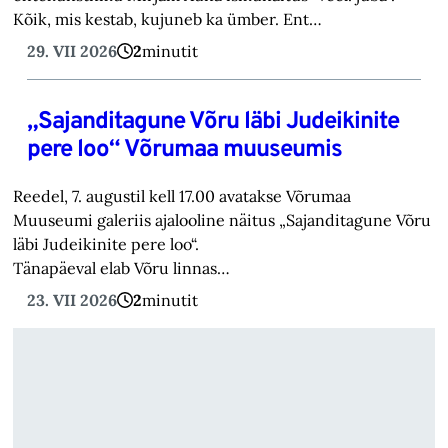
Kõik, mis kestab, kujuneb ka ümber. Ent…
29. VII 2026
2
minutit
„Sajanditagune Võru läbi Judeikinite
pere loo“ Võrumaa muuseumis
Reedel, 7. augustil kell 17.00 avatakse Võrumaa
Muuseumi galeriis ajalooline näitus „Sajanditagune Võru
läbi Judeikinite pere loo“.
Tänapäeval elab Võru linnas…
23. VII 2026
2
minutit