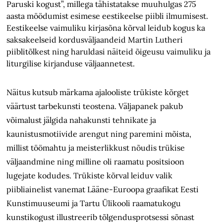
Paruski kogust”, millega tähistatakse muuhulgas 275
aasta möödumist esimese eestikeelse piibli ilmumisest.
Eestikeelse vaimuliku kirjasõna kõrval leidub kogus ka
saksakeelseid kordusväljaandeid Martin Lutheri
piiblitõlkest ning haruldasi näiteid õigeusu vaimuliku ja
liturgilise kirjanduse väljaannetest.
Näitus kutsub märkama ajalooliste trükiste kõrget
väärtust tarbekunsti teostena. Väljapanek pakub
võimalust jälgida nahakunsti tehnikate ja
kaunistusmotiivide arengut ning paremini mõista,
millist töömahtu ja meisterlikkust nõudis trükise
väljaandmine ning milline oli raamatu positsioon
lugejate kodudes. Trükiste kõrval leiduv valik
piibliainelist vanemat Lääne-Euroopa graafikat Eesti
Kunstimuuseumi ja Tartu Ülikooli raamatukogu
kunstikogust illustreerib tõlgendusprotsessi sõnast