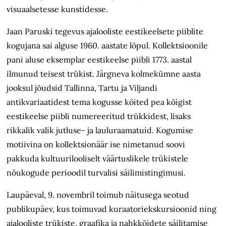
visuaalsetesse kunstidesse.
Jaan Paruski tegevus ajalooliste eestikeelsete piiblite
kogujana sai alguse 1960. aastate lõpul. Kollektsioonile
pani aluse eksemplar eestikeelse piibli 1773. aastal
ilmunud teisest trükist. Järgneva kolmekümne aasta
jooksul jõudsid Tallinna, Tartu ja Viljandi
antikvariaatidest tema kogusse köited pea kõigist
eestikeelse piibli numereeritud trükkidest, lisaks
rikkalik valik jutluse- ja lauluraamatuid. Kogumise
motiivina on kollektsionäär ise nimetanud soovi
pakkuda kultuurilooliselt väärtuslikele trükistele
nõukogude perioodil turvalisi säilimistingimusi.
Laupäeval, 9. novembril toimub näitusega seotud
publikupäev, kus toimuvad kuraatoriekskursioonid ning
ajalooliste trükiste, graafika ja nahkköidete säilitamise