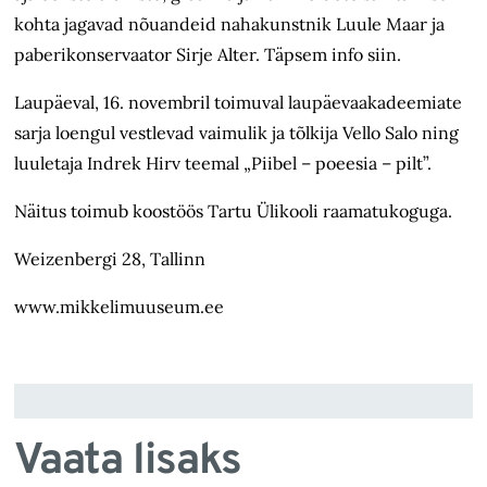
kohta jagavad nõuandeid nahakunstnik Luule Maar ja
paberikonservaator Sirje Alter. Täpsem info siin.
Laupäeval, 16. novembril toimuval laupäevaakadeemiate
sarja loengul vestlevad vaimulik ja tõlkija Vello Salo ning
luuletaja Indrek Hirv teemal „Piibel – poeesia – pilt”.
Näitus toimub koostöös Tartu Ülikooli raamatukoguga.
Weizenbergi 28, Tallinn
www.mikkelimuuseum.ee
Vaata lisaks