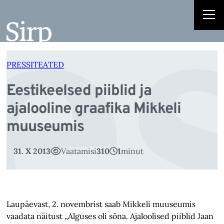
es
Liigu
sisu
juurde
PRESSITEATED
Eestikeelsed piiblid ja
ajalooline graafika Mikkeli
muuseumis
31. X 2013
Vaatamisi
310
1
minut
Laupäevast, 2. novembrist saab Mikkeli muuseumis
vaadata näitust „Alguses oli sõna. Ajaloolised piiblid Jaan