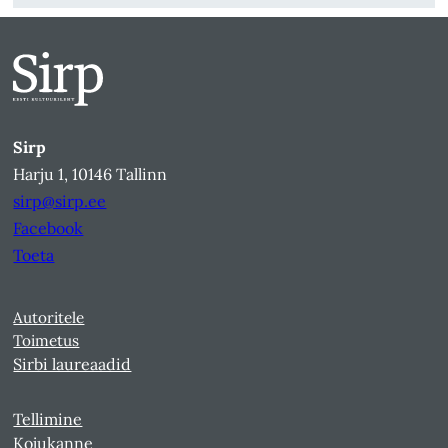
Sirp
Harju 1, 10146 Tallinn
sirp@sirp.ee
Facebook
Toeta
Autoritele
Toimetus
Sirbi laureaadid
Tellimine
Kojukanne