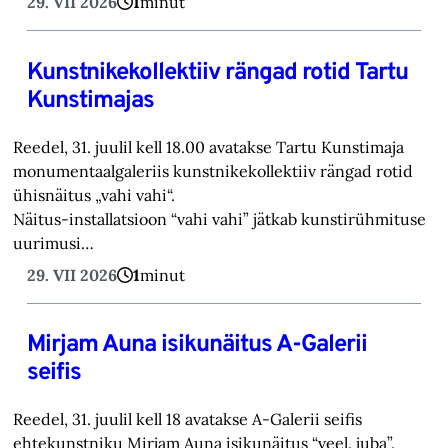
29. VII 2026
1
minut
Kunstnikekollektiiv rängad rotid Tartu
Kunstimajas
Reedel, 31. juulil kell 18.00 avatakse Tartu Kunstimaja
monumentaalgaleriis kunstnikekollektiiv rängad rotid
ühisnäitus „vahi vahi“.
Näitus-installatsioon “vahi vahi” jätkab kunstirühmituse
uurimusi…
29. VII 2026
1
minut
Mirjam Auna isikunäitus A-Galerii
seifis
Reedel, 31. juulil kell 18 avatakse A-Galerii seifis
ehtekunstniku Mirjam Auna isikunäitus “veel. juba”.