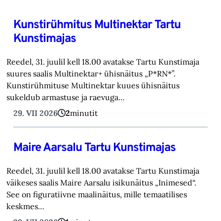
Kunstirühmitus Multinektar Tartu
Kunstimajas
Reedel, 31. juulil kell 18.00 avatakse Tartu Kunstimaja
suures saalis Multinektar+ ühisnäitus „P*RN*”.
Kunstirühmituse Multinektar kuues ühisnäitus
sukeldub armastuse ja raevuga…
29. VII 2026
2
minutit
Maire Aarsalu Tartu Kunstimajas
Reedel, 31. juulil kell 18.00 avatakse Tartu Kunstimaja
väikeses saalis Maire Aarsalu isikunäitus „Inimesed“.
See on figuratiivne maalinäitus, mille temaatilises
keskmes…