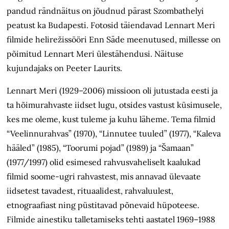
pandud rändnäitus on jõudnud pärast Szombathelyi
peatust ka Budapesti. Fotosid täiendavad Lennart Meri
filmide helirežissööri Enn Säde meenutused, millesse on
põimitud Lennart Meri ülestähendusi. Näituse
kujundajaks on Peeter Laurits.
Lennart Meri (1929–2006) missioon oli jutustada eesti ja
ta hõimurahvaste iidset lugu, otsides vastust küsimusele,
kes me oleme, kust tuleme ja kuhu läheme. Tema filmid
“Veelinnurahvas” (1970), “Linnutee tuuled” (1977), “Kaleva
hääled” (1985), “Toorumi pojad” (1989) ja “Šamaan”
(1977/1997) olid esimesed rahvusvaheliselt kaalukad
filmid soome-ugri rahvastest, mis annavad ülevaate
iidsetest tavadest, rituaalidest, rahvaluulest,
etnograafiast ning püstitavad põnevaid hüpoteese.
Filmide ainestiku talletamiseks tehti aastatel 1969–1988