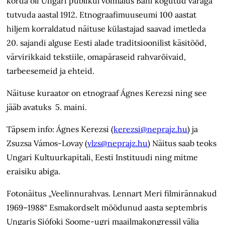
korda oli Ungari publikul võimalus Báni kogutud varaga
tutvuda aastal 1912. Etnograafimuuseumi 100 aastat
hiljem korraldatud näituse külastajad saavad imetleda
20. sajandi alguse Eesti alade traditsioonilist käsitööd,
värvirikkaid tekstiile, omapäraseid rahvarõivaid,
tarbeesemeid ja ehteid.
Näituse kuraator on etnograaf Ágnes Kerezsi ning see
jääb avatuks 5. maini.
Täpsem info: Ágnes Kerezsi (
kerezsi@neprajz.hu
) ja
Zsuzsa Vámos-Lovay (
vlzs@neprajz.hu
) Näitus saab teoks
Ungari Kultuurkapitali, Eesti Instituudi ning mitme
eraisiku abiga.
Fotonäitus „Veelinnurahvas. Lennart Meri filmirännakud
1969–1988“ Esmakordselt möödunud aasta septembris
Ungaris Siófoki Soome-ugri maailmakongressil välja