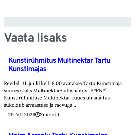
Vaata lisaks
Kunstirühmitus Multinektar Tartu
Kunstimajas
Reedel, 31. juulil kell 18.00 avatakse Tartu Kunstimaja
suures saalis Multinektar+ ühisnäitus „P*RN*”.
Kunstirühmituse Multinektar kuues ühisnäitus
sukeldub armastuse ja raevuga…
29. VII 2026
2
minutit