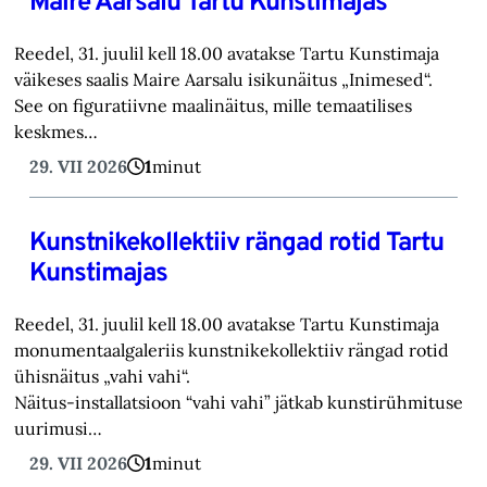
Maire Aarsalu Tartu Kunstimajas
Reedel, 31. juulil kell 18.00 avatakse Tartu Kunstimaja
väikeses saalis Maire Aarsalu isikunäitus „Inimesed“.
See on figuratiivne maalinäitus, mille temaatilises
keskmes…
29. VII 2026
1
minut
Kunstnikekollektiiv rängad rotid Tartu
Kunstimajas
Reedel, 31. juulil kell 18.00 avatakse Tartu Kunstimaja
monumentaalgaleriis kunstnikekollektiiv rängad rotid
ühisnäitus „vahi vahi“.
Näitus-installatsioon “vahi vahi” jätkab kunstirühmituse
uurimusi…
29. VII 2026
1
minut