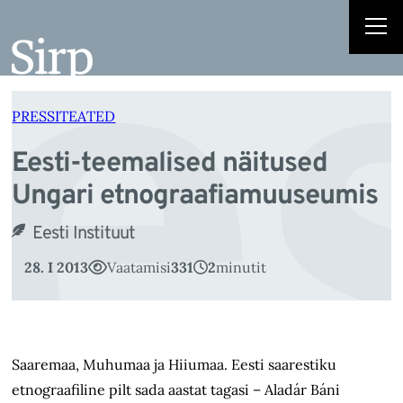
e
Liigu
sisu
juurde
PRESSITEATED
Eesti-teemalised näitused
Ungari etnograafiamuuseumis
Eesti Instituut
28. I 2013
Vaatamisi
331
2
minutit
Saaremaa, Muhumaa ja Hiiumaa. Eesti saarestiku
etnograafiline pilt sada aastat tagasi – Aladár Báni