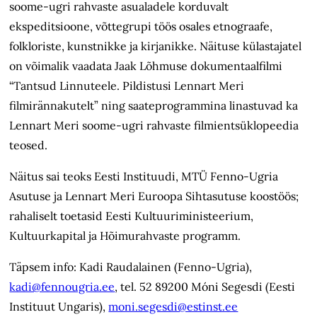
soome-ugri rahvaste asualadele korduvalt
ekspeditsioone, võttegrupi töös osales etnograafe,
folkloriste, kunstnikke ja kirjanikke. Näituse külastajatel
on võimalik vaadata Jaak Lõhmuse dokumentaalfilmi
“Tantsud Linnuteele. Pildistusi Lennart Meri
filmirännakutelt” ning saateprogrammina linastuvad ka
Lennart Meri soome-ugri rahvaste filmientsüklopeedia
teosed.
Näitus sai teoks Eesti Instituudi, MTÜ Fenno-Ugria
Asutuse ja Lennart Meri Euroopa Sihtasutuse koostöös;
rahaliselt toetasid Eesti Kultuuriministeerium,
Kultuurkapital ja Hõimurahvaste programm.
Täpsem info: Kadi Raudalainen (Fenno-Ugria),
kadi@fennougria.ee
, tel. 52 89200 Móni Segesdi (Eesti
Instituut Ungaris),
moni.segesdi@estinst.ee