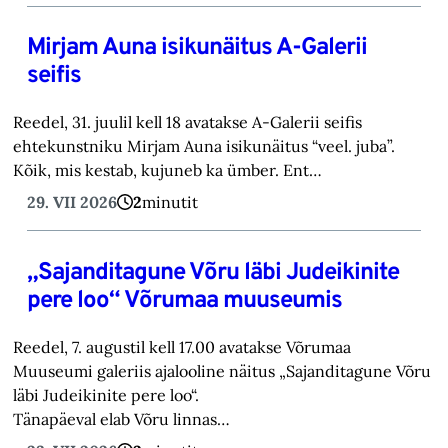
Mirjam Auna isikunäitus A-Galerii
seifis
Reedel, 31. juulil kell 18 avatakse A-Galerii seifis
ehtekunstniku Mirjam Auna isikunäitus “veel. juba”.
Kõik, mis kestab, kujuneb ka ümber. Ent…
29. VII 2026
2
minutit
„Sajanditagune Võru läbi Judeikinite
pere loo“ Võrumaa muuseumis
Reedel, 7. augustil kell 17.00 avatakse Võrumaa
Muuseumi galeriis ajalooline näitus „Sajanditagune Võru
läbi Judeikinite pere loo“.
Tänapäeval elab Võru linnas…