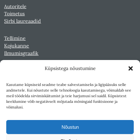
Autoritele
Toimetus
Sirbi laureaadid
Tellimine
Kojukanne
Ilmumisgraafik
Küpsistega nõustumine
Veebiarhiiv
Sirp pdf-failidena Digaris
Kasutame küpsiseid seadme teabe salvestamiseks ja ligipääsuks selle
Kultuurileht 1994-1997
andmetele. Kui nõustute selle tehnoloogia kasutamisega, võimaldab see
Reede 1989-1990
meil töödelda sirvimiskäitumist ja teie harjumusi sel saidil. Küpsistest
Sirp ja Vasar 1940-1989
keeldumine võib negatiivselt mõjutada mõningaid funktsioone ja
võimalusi.
Ligipääsetavus
Kasutustingimused
Nõustun
Teksti- ja andmekaeve