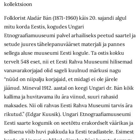
kollektsioon
Folklorist Aladár Bán (1871-1960) käis 20. sajandi algul
mitu korda Eestis, kogudes Ungari
Etnograafiamuuseumi palvel arhailiseks peetud saartel ja
setude juures tähelepanuväärset materjali ja pannes
sellega aluse muuseumi Eesti kogule. Ta ostis kokku
tervelt 548 eset, nii et Eesti Rahva Muuseumi hilisemad
vanavarakorjajad olid sageli kuulnud märkusi nagu
“nüüd on niipalju korjajaid, et midagi ei ole järele
jäänud. Mineval 1912. aastal on keegi Ungari dr. Bán kõik
kallima ja huvitavama ilu ära viinud, suuri rahasid
maksades. Nii oli rahvas Eesti Rahva Museumi tarvis ära
rikutud.” (Edgar Kuusik). Ungari Etnograafiamuuseumi
Eesti saarte kogumik on seetõttu erakordselt väärikas ja
sellisena võib huvi pakkuda ka Eesti teadlastele. Esimest