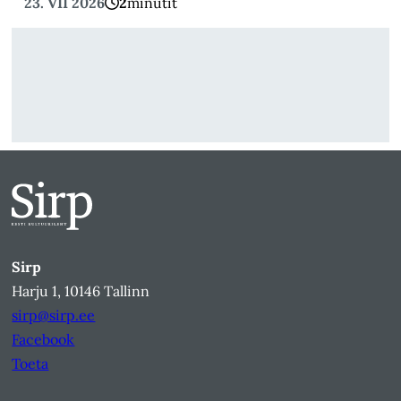
23. VII 2026
2
minutit
Sirp
Harju 1, 10146 Tallinn
sirp@sirp.ee
Facebook
Toeta