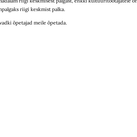
adalam riigi keskmisest palgast, ehkki kultuuritöötajatele on
palgaks riigi keskmist palka.
havadki õpetajad meile õpetada.