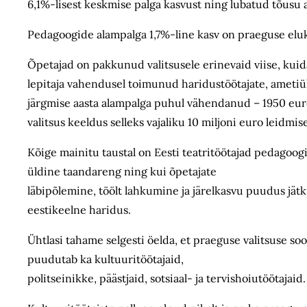
6,1%-lisest keskmise palga kasvust ning lubatud tõusu
Pedagoogide alampalga 1,7%-line kasv on praeguse elukal
Õpetajad on pakkunud valitsusele erinevaid viise, kuid
lepitaja vahendusel toimunud haridustöötajate, ametiüh
järgmise aasta alampalga puhul vähendanud – 1950 euro
valitsus keeldus selleks vajaliku 10 miljoni euro leidmise
Kõige mainitu taustal on Eesti teatritöötajad pedagoo
üldine taandareng ning kui õpetajate
läbipõlemine, töölt lahkumine ja järelkasvu puudus jätk
eestikeelne haridus.
Ühtlasi tahame selgesti öelda, et praeguse valitsuse so
puudutab ka kultuuritöötajaid,
politseinikke, päästjaid, sotsiaal- ja tervishoiutöötajaid.