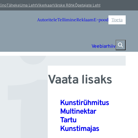
i
Kino
Täheke
Uma Leht
Vikerkaar
Värske Rõhk
Õpetajate Leht
Autoritele
Tellimine
Reklaam
E-pood
Toeta
Veebiarhiiv
Vaata lisaks
Kunstirühmitus
Multinektar
Tartu
Kunstimajas