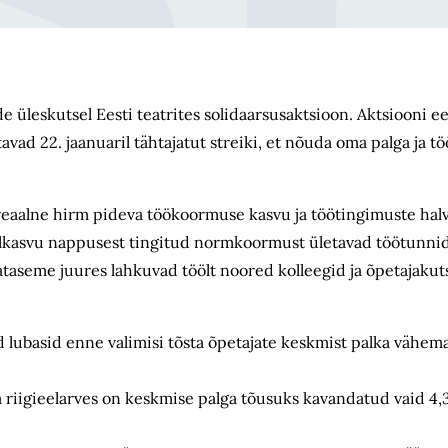
tude üleskutsel Eesti teatrites solidaarsusaktsioon. Aktsiooni
vad 22. jaanuaril tähtajatut streiki, et nõuda oma palga ja t
eaalne hirm pideva töökoormuse kasvu ja töötingimuste halv
lkasvu nappusest tingitud normkoormust ületavad töötunnid,
ataseme juures lahkuvad töölt noored kolleegid ja õpetajak
 lubasid enne valimisi tõsta õpetajate keskmist palka vähema
ta riigieelarves on keskmise palga tõusuks kavandatud vaid 4