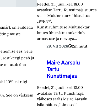
Reedel, 31. juulil kell 18.00
avatakse Tartu Kunstimaja suures
saalis Multinektar+ ühisnäitus
„P*RN*”.
Kunstirühmituse Multinektar
 eesmärk on avaldada
kuues ühisnäitus sukeldub
öötingimuste
armastuse ja raevuga…
29. VII 2026
2
minutit
enemise ees. Selle
 sest keegi peab ju
Maire Aarsalu
utse muutub üha
Tartu
Kunstimajas
lt 120%-ni riigi
Reedel, 31. juulil kell 18.00
avatakse Tartu Kunstimaja
,3%. See on väiksem
väikeses saalis Maire Aarsalu
isikunäitus „Inimesed“.