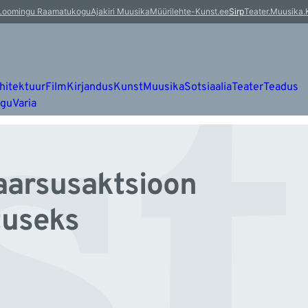
st
Loomingu Raamatukogu
Ajakiri Muusika
Müürileht
e-Kunst.ee
Sirp
Teater.Muusika.
hitektuur
Film
Kirjandus
Kunst
Muusika
Sotsiaalia
Teater
Teadus
ugu
Varia
idaarsusaktsioon
tuseks