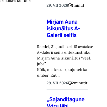
 riiklikes kultuuri
29. VII 2026
1
minut
Mirjam Auna
isikunäitus A-
Galerii seifis
Reedel, 31. juulil kell 18 avatakse
A-Galerii seifis ehtekunstniku
Mirjam Auna isikunäitus “veel.
juba”.
Kõik, mis kestab, kujuneb ka
ümber. Ent…
29. VII 2026
2
minutit
„Sajanditagune
Võru läbi