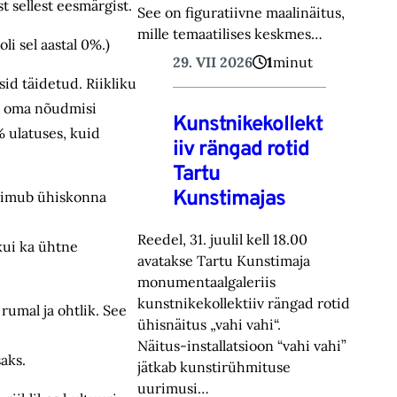
 sellest eesmärgist.
See on figuratiivne maalinäitus,
mille temaatilises keskmes…
i sel aastal 0%.)
29. VII 2026
1
minut
id täidetud. Riikliku
ad oma nõudmisi
Kunstnikekollekt
 ulatuses, kuid
iiv rängad rotid
Tartu
Kunstimajas
toimub ühiskonna
Reedel, 31. juulil kell 18.00
 kui ka ühtne
avatakse Tartu Kunstimaja
monumentaalgaleriis
kunstnikekollektiiv rängad rotid
rumal ja ohtlik. See
ühisnäitus „vahi vahi“.
Näitus-installatsioon “vahi vahi”
saks.
jätkab kunstirühmituse
uurimusi…