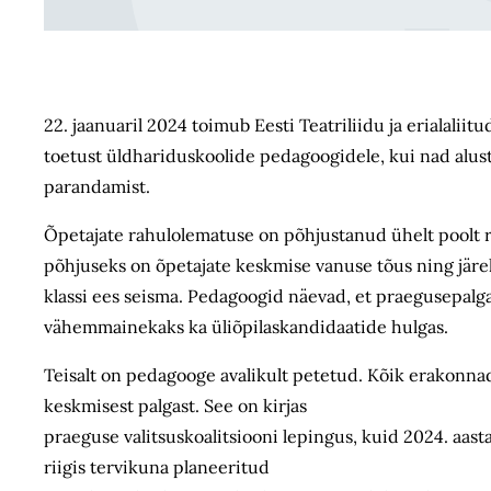
22. jaanuaril 2024 toimub Eesti Teatriliidu ja erialalii
toetust üldhariduskoolide pedagoogidele, kui nad alusta
parandamist.
Õpetajate rahulolematuse on põhjustanud ühelt poolt r
põhjuseks on õpetajate keskmise vanuse tõus ning järe
klassi ees seisma. Pedagoogid näevad, et praegusepalg
vähemmainekaks ka üliõpilaskandidaatide hulgas.
Teisalt on pedagooge avalikult petetud. Kõik erakonnad
keskmisest palgast. See on kirjas
praeguse valitsuskoalitsiooni lepingus, kuid 2024. aas
riigis tervikuna planeeritud