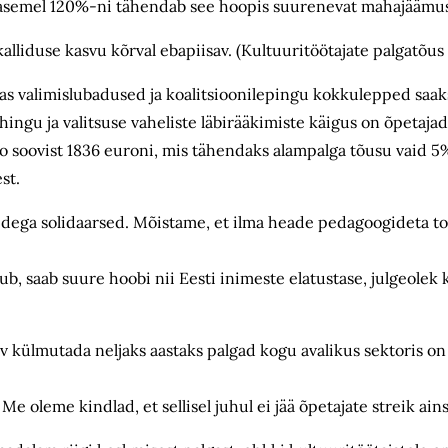
 asemel 120%-ni tähendab see hoopis suurenevat mahajäämust
liduse kasvu kõrval ebapiisav. (Kultuuritöötajate palgatõus ol
as valimislubadused ja koalitsioonilepingu kokkulepped saaks
ingu ja valitsuse vaheliste läbirääkimiste käigus on õpetaj
 soovist 1836 euroni, mis tähendaks alampalga tõusu vaid 5%
st.
gidega solidaarsed. Mõistame, et ilma heade pedagoogideta 
ub, saab suure hoobi nii Eesti inimeste elatustase, julgeolek
ov külmutada neljaks aastaks palgad kogu avalikus sektoris on 
 Me oleme kindlad, et sellisel juhul ei jää õpetajate streik ain