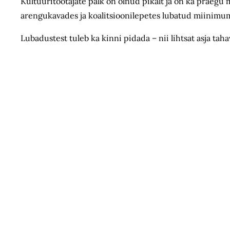
Kultuuritöötajate palk on olnud pikalt ja on ka praegu m
arengukavades ja koalitsioonilepetes lubatud miinimum
Lubadustest tuleb ka kinni pidada – nii lihtsat asja ta