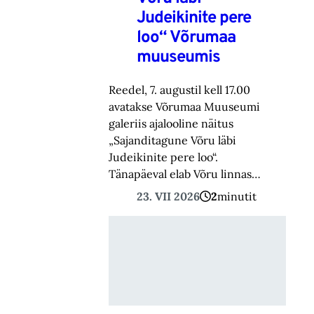
Judeikinite pere
loo“ Võrumaa
muuseumis
Reedel, 7. augustil kell 17.00
avatakse Võrumaa Muuseumi
galeriis ajalooline näitus
„Sajanditagune Võru läbi
Judeikinite pere loo“.
Tänapäeval elab Võru linnas…
23. VII 2026
2
minutit