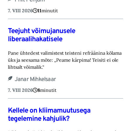
7. VIII 2026
11
minutit
Teejuht võimujanusele
liberaalihakatisele
Pane ühtedest valimistest teisteni refräänina kõlama
üks ja seesama mõte: „Peame kärpima! ‎Teisiti ei ole
lihtsalt võimalik.“‎
Janar Mihkelsaar
7. VIII 2026
8
minutit
Kellele on kliimamuutusega
tegelemine kahjulik?