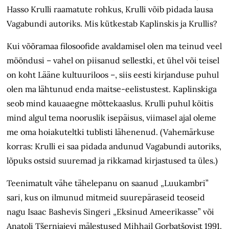
Hasso Krulli raamatute rohkus, Krulli võib pidada lausa
Vagabundi autoriks. Mis kütkestab Kaplinskis ja Krullis?
Kui võõramaa filosoofide avaldamisel olen ma teinud veel
mööndusi – vahel on piisanud sellestki, et ühel või teisel
on koht Lääne kultuuriloos –, siis eesti kirjanduse puhul
olen ma lähtunud enda maitse-eelistustest. Kaplinskiga
seob mind kauaaegne mõttekaaslus. Krulli puhul köitis
mind algul tema nooruslik isepäisus, viimasel ajal oleme
me oma hoiakuteltki tublisti lähenenud. (Vahemärkuse
korras: Krulli ei saa pidada andunud Vagabundi autoriks,
lõpuks ostsid suuremad ja rikkamad kirjastused ta üles.)
Teenimatult vähe tähelepanu on saanud „Luukambri”
sari, kus on ilmunud mitmeid suurepäraseid teoseid
nagu Isaac Bashevis Singeri „Eksinud Ameerikasse” või
Anatoli Tšernjajevi mälestused Mihhail Gorbatšovist 1991.