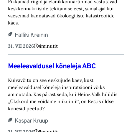
Rikkamad riigid ja elanikkonnarühmad vastutavad
keskkonnakriiside tekitamise eest, samal ajal kui
vaesemad kannatavad ökoloogiliste katastroofide
käes.
Halliki Kreinin
31. VII 2026
4
minutit
Meeleavaldusel kõneleja ABC
Kuivavõitu on see eeskujude kaev, kust
meeleavaldusel kõneleja inspiratsiooni võiks
ammutada. Kas pärast seda, kui Heinz Valk hüüdis
„Ükskord me võidame niikuinii!“, on Eestis üldse
kõnesid peetud?
Kaspar Kruup
31. VII 2026
9
minutit