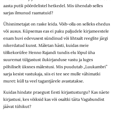
aasta putši pöördelistel hetkedel. Mis ühendab selles
sarjas ilmunud raamatuid?
Ühisnimetajat on raske leida. Võib-olla on selleks ehedus
või ausus. Küpsemas eas ei paku paljudele kirjameestele
enam huvi edevusest sündinud või lihtsalt reeglite järgi
nikerdatud kunst. Mäletan hästi, kuidas meie
tõlkekorüfee Henno Rajandi tundis elu lõpul üha
suuremat tülgastust ilukirjanduse vastu ja luges
põhiliselt üksnes mälestusi. Mis puudutab „Luukambri”
sarja kesist vastukaja, siis ei tee see mulle vähimatki
muret: küll ta veel tagantjärele avastatakse.
Kuidas hindate praegust Eesti kirjastusturgu? Kas näete
kirjastusi, kes võiksid kas või osaltki täita Vagabundist
jäävat tühikut?