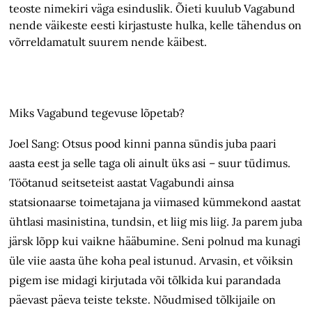
teoste nimekiri väga esinduslik. Õieti kuulub Vagabund
nende väikeste eesti kirjastuste hulka, kelle tähendus on
võrreldamatult suurem nende käibest.
Miks Vagabund tegevuse lõpetab?
Joel Sang: Otsus pood kinni panna sündis juba paari
aasta eest ja selle taga oli ainult üks asi – suur tüdimus.
Töötanud seitseteist aastat Vagabundi ainsa
statsionaarse toimetajana ja viimased kümmekond aastat
ühtlasi masinistina, tundsin, et liig mis liig. Ja parem juba
järsk lõpp kui vaikne hääbumine. Seni polnud ma kunagi
üle viie aasta ühe koha peal istunud. Arvasin, et võiksin
pigem ise midagi kirjutada või tõlkida kui parandada
päevast päeva teiste tekste. Nõudmised tõlkijaile on