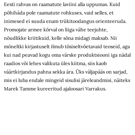
Eesti rahvas on raamatute laviini alla uppumas. Kuid
põhihäda pole raamatute rohkuses, vaid selles, et
inimesed ei suuda enam trükitoodangus orienteeruda.
Promojate armee kõrval on liiga vähe teejuhte,
nõudlikke kriitikuid, kelle sõna midagi maksab. Nii
mõneltki kirjastuselt ilmub tõsiseltvõetavaid teoseid, aga
kui nad peavad kogu oma värske produktsiooni iga nädal
raadios või lehes valikuta üles kiitma, siis kaob
väärtkirjandus pahna sekka ära. Üks väljapääs on sarjad,
mis ei luba endale mingeid sisulisi järeleandmisi, näiteks
Marek Tamme kureeritud ajaloosari Varrakus.