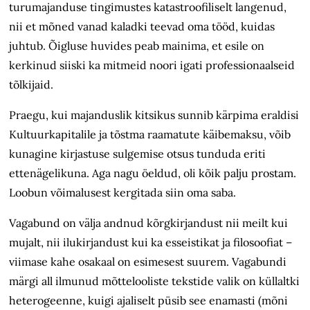
turumajanduse tingimustes katastroofiliselt langenud,
nii et mõned vanad kaladki teevad oma tööd, kuidas
juhtub. Õigluse huvides peab mainima, et esile on
kerkinud siiski ka mitmeid noori igati professionaalseid
tõlkijaid.
Praegu, kui majanduslik kitsikus sunnib kärpima eraldisi
Kultuurkapitalile ja tõstma raamatute käibemaksu, võib
kunagine kirjastuse sulgemise otsus tunduda eriti
ettenägelikuna. Aga nagu öeldud, oli kõik palju prostam.
Loobun võimalusest kergitada siin oma saba.
Vagabund on välja andnud kõrgkirjandust nii meilt kui
mujalt, nii ilukirjandust kui ka esseistikat ja filosoofiat –
viimase kahe osakaal on esimesest suurem. Vagabundi
märgi all ilmunud mõttelooliste tekstide valik on küllaltki
heterogeenne, kuigi ajaliselt püsib see enamasti (mõni