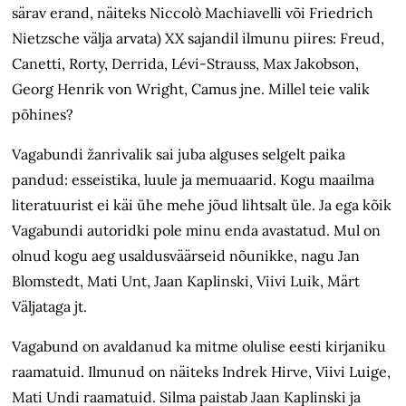
särav erand, näiteks Niccolò Machiavelli või Friedrich
Nietzsche välja arvata) XX sajandil ilmunu piires: Freud,
Canetti, Rorty, Derrida, Lévi-Strauss, Max Jakobson,
Georg Henrik von Wright, Camus jne. Millel teie valik
põhines?
Vagabundi žanrivalik sai juba alguses selgelt paika
pandud: esseistika, luule ja memuaarid. Kogu maailma
literatuurist ei käi ühe mehe jõud lihtsalt üle. Ja ega kõik
Vagabundi autoridki pole minu enda avastatud. Mul on
olnud kogu aeg usaldusväärseid nõunikke, nagu Jan
Blomstedt, Mati Unt, Jaan Kaplinski, Viivi Luik, Märt
Väljataga jt.
Vagabund on avaldanud ka mitme olulise eesti kirjaniku
raamatuid. Ilmunud on näiteks Indrek Hirve, Viivi Luige,
Mati Undi raamatuid. Silma paistab Jaan Kaplinski ja