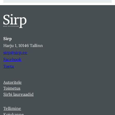
Sirp
Harju 1, 10146 Tallinn
sirp@sirp.ee
Facebook
Toeta
Autoritele
Toimetus
Sirbi laureaadid
Tellimine
Kojukanne