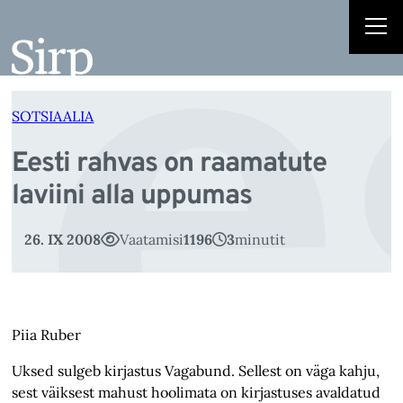
e
Liigu
sisu
juurde
SOTSIAALIA
Eesti rahvas on raamatute
laviini alla uppumas
26. IX 2008
Vaatamisi
1196
3
minutit
Piia Ruber
Uksed sulgeb kirjastus Vagabund. Sellest on väga kahju,
sest väiksest mahust hoolimata on kirjastuses avaldatud