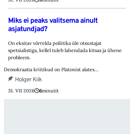
Miks ei peaks valitsema ainult
asjatundjad?
On eksitav võrrelda poliitika üle otsustajat
spetsialistiga, kellel tuleb lahendada kitsas ja ühene
probleem.
Demokraatia kriitikud on Platonist alates…
Holger Kiik
31. VII 2026
6
minutit