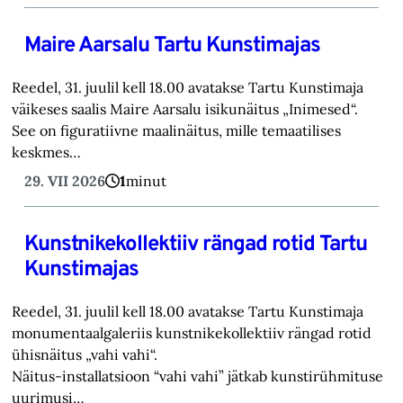
Maire Aarsalu Tartu Kunstimajas
Reedel, 31. juulil kell 18.00 avatakse Tartu Kunstimaja
väikeses saalis Maire Aarsalu isikunäitus „Inimesed“.
See on figuratiivne maalinäitus, mille temaatilises
keskmes…
29. VII 2026
1
minut
Kunstnikekollektiiv rängad rotid Tartu
Kunstimajas
Reedel, 31. juulil kell 18.00 avatakse Tartu Kunstimaja
monumentaalgaleriis kunstnikekollektiiv rängad rotid
ühisnäitus „vahi vahi“.
Näitus-installatsioon “vahi vahi” jätkab kunstirühmituse
uurimusi…