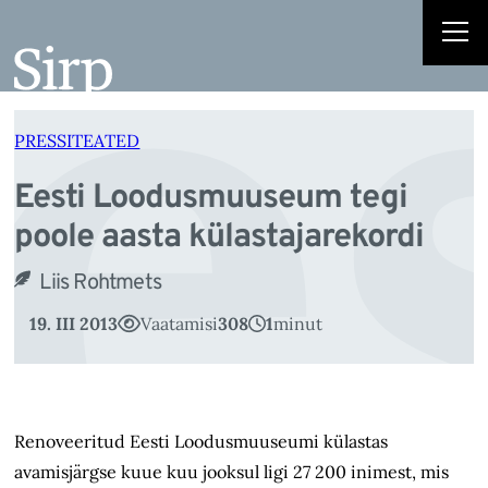
e
Liigu
sisu
juurde
PRESSITEATED
Eesti Loodusmuuseum tegi
poole aasta külastajarekordi
Liis Rohtmets
19. III 2013
Vaatamisi
308
1
minut
Renoveeritud Eesti Loodusmuuseumi külastas
avamisjärgse kuue kuu jooksul ligi 27 200 inimest, mis