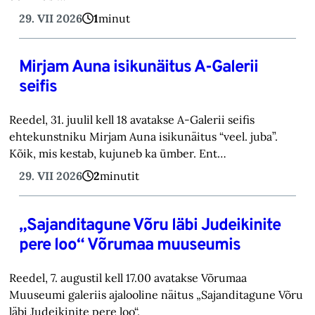
29. VII 2026
1
minut
Mirjam Auna isikunäitus A-Galerii
seifis
Reedel, 31. juulil kell 18 avatakse A-Galerii seifis
ehtekunstniku Mirjam Auna isikunäitus “veel. juba”.
Kõik, mis kestab, kujuneb ka ümber. Ent…
29. VII 2026
2
minutit
„Sajanditagune Võru läbi Judeikinite
pere loo“ Võrumaa muuseumis
Reedel, 7. augustil kell 17.00 avatakse Võrumaa
Muuseumi galeriis ajalooline näitus „Sajanditagune Võru
läbi Judeikinite pere loo“.