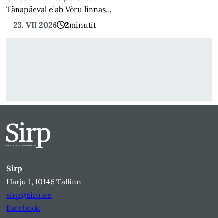
Tänapäeval elab Võru linnas…
23. VII 2026
2
minutit
Sirp
Harju 1, 10146 Tallinn
sirp@sirp.ee
Facebook