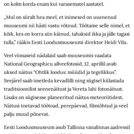
on kolm korda enam kui varasematel aastatel.
„Mul on siiralt hea meel, et inimesed on uuenenud
muuseumi nii hästi vastu võtnud. Töötame selle nimel, et
kõik, kes on korra siin käinud, tahaksid ikka ja jälle tagasi
tulla,” rääkis Eesti Loodusmuuseumi direktor Heidi Vilu.
Veel viimaseid nädalaid saab muuseumis vaadata
National Geographicu allveefotosid, 12. aprillil avab
uksed näitus “Ohtlik loodus: müüdid ja tegelikkus”.
Seejärel saab imetleda kevadlilli ning sügisel külastada
traditsioonilist seenenäitust ja Vereta Jahi fotonäitust.
Lisaks on sügisesse planeeritud näitus meteoriitidest.
Näitusi toetavad töötoad, perepäevad, filmiõhtud ja veel
palju muud põnevat.
Eesti Loodusmuuseum asub Tallinna vanalinnas aadressil