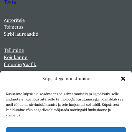
Toeta
Autoritele
Toimetus
Sirbi laureaadid
Tellimine
Kojukanne
Ilmumisgraafik
Küpsistega nõustumine
Veebiarhiiv
Sirp pdf-failidena Digaris
Kasutame küpsiseid seadme teabe salvestamiseks ja ligipääsuks selle
Kultuurileht 1994-1997
andmetele. Kui nõustute selle tehnoloogia kasutamisega, võimaldab see
Reede 1989-1990
meil töödelda sirvimiskäitumist ja teie harjumusi sel saidil. Küpsistest
Sirp ja Vasar 1940-1989
keeldumine võib negatiivselt mõjutada mõningaid funktsioone ja
võimalusi.
Ligipääsetavus