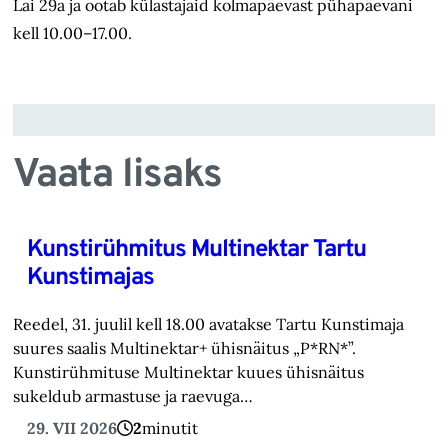
Lai 29a ja ootab külastajaid kolmapäevast pühapäevani
kell 10.00–17.00.
Vaata lisaks
Kunstirühmitus Multinektar Tartu
Kunstimajas
Reedel, 31. juulil kell 18.00 avatakse Tartu Kunstimaja
suures saalis Multinektar+ ühisnäitus „P*RN*”.
Kunstirühmituse Multinektar kuues ühisnäitus
sukeldub armastuse ja raevuga…
29. VII 2026
2
minutit