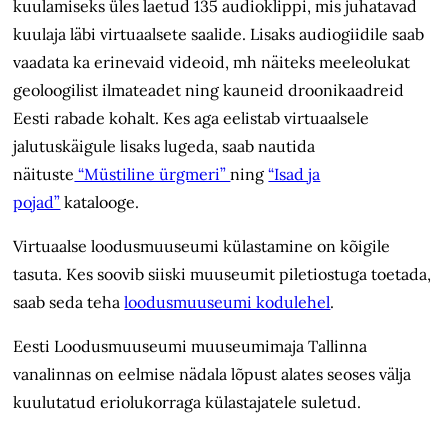
kuulamiseks üles laetud 135 audioklippi, mis juhatavad
kuulaja läbi virtuaalsete saalide. Lisaks audiogiidile saab
vaadata ka erinevaid videoid, mh näiteks meeleolukat
geoloogilist ilmateadet ning kauneid droonikaadreid
Eesti rabade kohalt. Kes aga eelistab virtuaalsele
jalutuskäigule lisaks lugeda, saab nautida
näituste
“Müstiline ürgmeri”
ning
“Isad ja
pojad”
katalooge.
Virtuaalse loodusmuuseumi külastamine on kõigile
tasuta. Kes soovib siiski muuseumit piletiostuga toetada,
saab seda teha
loodusmuuseumi kodulehel
.
Eesti Loodusmuuseumi muuseumimaja Tallinna
vanalinnas on eelmise nädala lõpust alates seoses välja
kuulutatud eriolukorraga külastajatele suletud.