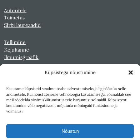
Autoritele
Toimetus
Sirbi laureaadid
Tellimine
Kojukanne
Ilmumisgraafik
Küpsistega nõustumine
Veebiarhiiv
Sirp pdf-failidena Digaris
Kasutame küpsiseid seadme teabe salvestamiseks ja ligipääsuks selle
Kultuurileht 1994-1997
andmetele. Kui nõustute selle tehnoloogia kasutamisega, võimaldab see
Reede 1989-1990
meil töödelda sirvimiskäitumist ja teie harjumusi sel saidil. Küpsistest
Sirp ja Vasar 1940-1989
keeldumine võib negatiivselt mõjutada mõningaid funktsioone ja
võimalusi.
Ligipääsetavus
Kasutustingimused
Nõustun
Teksti- ja andmekaeve