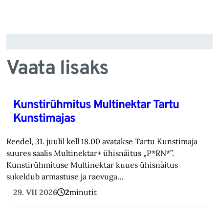
Vaata lisaks
Kunstirühmitus Multinektar Tartu
Kunstimajas
Reedel, 31. juulil kell 18.00 avatakse Tartu Kunstimaja
suures saalis Multinektar+ ühisnäitus „P*RN*”.
Kunstirühmituse Multinektar kuues ühisnäitus
sukeldub armastuse ja raevuga…
29. VII 2026
2
minutit