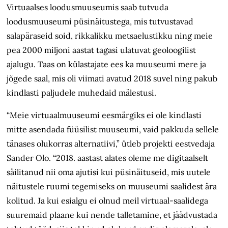
Virtuaalses loodusmuuseumis saab tutvuda
loodusmuuseumi püsinäitustega, mis tutvustavad
salapäraseid soid, rikkalikku metsaelustikku ning meie
pea 2000 miljoni aastat tagasi ulatuvat geoloogilist
ajalugu. Taas on külastajate ees ka muuseumi mere ja
jõgede saal, mis oli viimati avatud 2018 suvel ning pakub
kindlasti paljudele muhedaid mälestusi.
“Meie virtuaalmuuseumi eesmärgiks ei ole kindlasti
mitte asendada füüsilist muuseumi, vaid pakkuda sellele
tänases olukorras alternatiivi,” ütleb projekti eestvedaja
Sander Olo. “2018. aastast alates oleme me digitaalselt
säilitanud nii oma ajutisi kui püsinäituseid, mis uutele
näitustele ruumi tegemiseks on muuseumi saalidest ära
kolitud. Ja kui esialgu ei olnud meil virtuaal-saalidega
suuremaid plaane kui nende talletamine, et jäädvustada