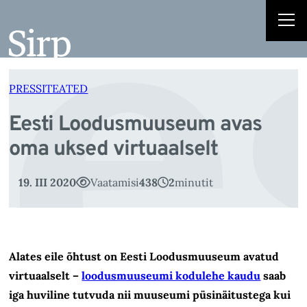
e
Liigu
sisu
juurde
PRESSITEATED
Eesti Loodusmuuseum avas
oma uksed virtuaalselt
19. III 2020
Vaatamisi
438
2
minutit
Alates eile õhtust on Eesti Loodusmuuseum avatud
virtuaalselt –
loodusmuuseumi kodulehe kaudu
saab
iga huviline tutvuda nii muuseumi püsinäitustega kui