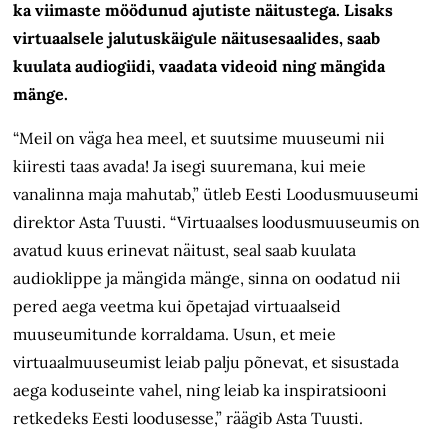
ka viimaste möödunud ajutiste näitustega. Lisaks
virtuaalsele jalutuskäigule näitusesaalides, saab
kuulata audiogiidi, vaadata videoid ning mängida
mänge.
“Meil on väga hea meel, et suutsime muuseumi nii
kiiresti taas avada! Ja isegi suuremana, kui meie
vanalinna maja mahutab,” ütleb Eesti Loodusmuuseumi
direktor Asta Tuusti. “Virtuaalses loodusmuuseumis on
avatud kuus erinevat näitust, seal saab kuulata
audioklippe ja mängida mänge, sinna on oodatud nii
pered aega veetma kui õpetajad virtuaalseid
muuseumitunde korraldama. Usun, et meie
virtuaalmuuseumist leiab palju põnevat, et sisustada
aega koduseinte vahel, ning leiab ka inspiratsiooni
retkedeks Eesti loodusesse,” räägib Asta Tuusti.