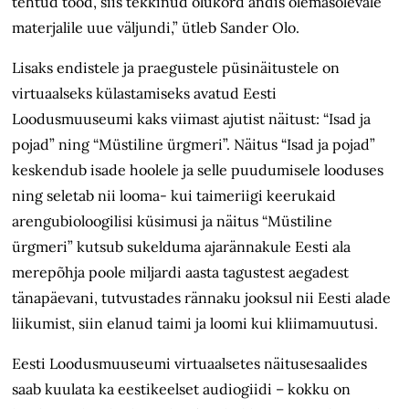
tehtud tööd, siis tekkinud olukord andis olemasolevale
materjalile uue väljundi,” ütleb Sander Olo.
Lisaks endistele ja praegustele püsinäitustele on
virtuaalseks külastamiseks avatud Eesti
Loodusmuuseumi kaks viimast ajutist näitust: “Isad ja
pojad” ning “Müstiline ürgmeri”. Näitus “Isad ja pojad”
keskendub isade hoolele ja selle puudumisele looduses
ning seletab nii looma- kui taimeriigi keerukaid
arengubioloogilisi küsimusi ja näitus “Müstiline
ürgmeri” kutsub sukelduma ajarännakule Eesti ala
merepõhja poole miljardi aasta tagustest aegadest
tänapäevani, tutvustades rännaku jooksul nii Eesti alade
liikumist, siin elanud taimi ja loomi kui kliimamuutusi.
Eesti Loodusmuuseumi virtuaalsetes näitusesaalides
saab kuulata ka eestikeelset audiogiidi – kokku on