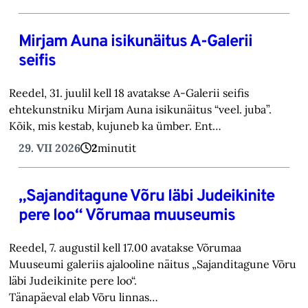
Mirjam Auna isikunäitus A-Galerii
seifis
Reedel, 31. juulil kell 18 avatakse A-Galerii seifis
ehtekunstniku Mirjam Auna isikunäitus “veel. juba”.
Kõik, mis kestab, kujuneb ka ümber. Ent…
29. VII 2026
2
minutit
„Sajanditagune Võru läbi Judeikinite
pere loo“ Võrumaa muuseumis
Reedel, 7. augustil kell 17.00 avatakse Võrumaa
Muuseumi galeriis ajalooline näitus „Sajanditagune Võru
läbi Judeikinite pere loo“.
Tänapäeval elab Võru linnas…