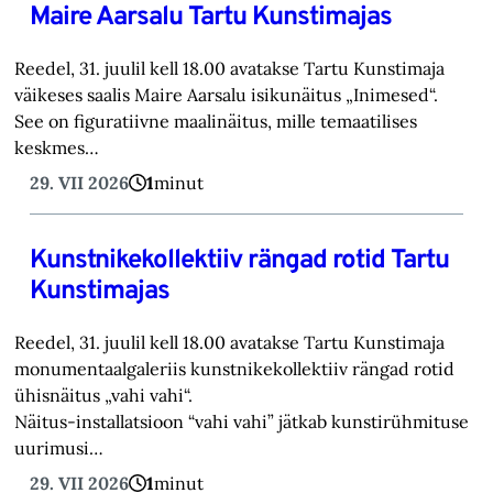
Maire Aarsalu Tartu Kunstimajas
Reedel, 31. juulil kell 18.00 avatakse Tartu Kunstimaja
väikeses saalis Maire Aarsalu isikunäitus „Inimesed“.
See on figuratiivne maalinäitus, mille temaatilises
keskmes…
29. VII 2026
1
minut
Kunstnikekollektiiv rängad rotid Tartu
Kunstimajas
Reedel, 31. juulil kell 18.00 avatakse Tartu Kunstimaja
monumentaalgaleriis kunstnikekollektiiv rängad rotid
ühisnäitus „vahi vahi“.
Näitus-installatsioon “vahi vahi” jätkab kunstirühmituse
uurimusi…
29. VII 2026
1
minut