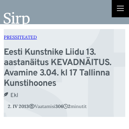
s
Liigu
sisu
juurde
PRESSITEATED
Eesti Kunstnike Liidu 13.
aastanäitus KEVADNÄITUS.
Avamine 3.04. kl 17 Tallinna
Kunstihoones
Ekl
2. IV 2013
Vaatamisi
306
2
minutit