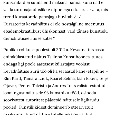
kunstnikud ei suuda end maksma panna, kuna nad ei
valda turumajanduslikke nippe ega oska ära arvata, mis
trend kuraatoreid parasjagu huvitab./../
Kuraatorita kevadnäitus ei ole nostalgiline meenutus
ebademokraatlikust ühiskonnast, vaid tänase kunstielu
demokratiseerimise katse.“
Publiku rohkuse poolest oli 2012 a. Kevadnäitus aasta
enimkülastatud näitus Tallinna Kunstihoones, tuues
endaga ligi poole aastasest külastajate voolust.
Kevadnäituse žürii töö oli ka sel aastal kahe-etapiline –
Elin Kard, Tamara Luuk, Kaarel Eelma, Jaan Elken, Terje
Ojaver, Peeter Talvistu ja Andres Tolts valisid esitatud
loomingust näitusele 93 kunstniku tööd, esineda
soovivatest autoritest pääsesid näitusele ligikaudu
pooled. Kunstiliikidest domineerib ettearvatult
maalikunst, kuid näituse tiitelleheks on valitud