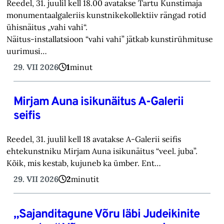
Reedel, 31. juulil kell 18.00 avatakse Tartu Kunstimaja
monumentaalgaleriis kunstnikekollektiiv rängad rotid
ühisnäitus „vahi vahi“.
Näitus-installatsioon “vahi vahi” jätkab kunstirühmituse
uurimusi…
29. VII 2026
1
minut
Mirjam Auna isikunäitus A-Galerii
seifis
Reedel, 31. juulil kell 18 avatakse A-Galerii seifis
ehtekunstniku Mirjam Auna isikunäitus “veel. juba”.
Kõik, mis kestab, kujuneb ka ümber. Ent…
29. VII 2026
2
minutit
„Sajanditagune Võru läbi Judeikinite