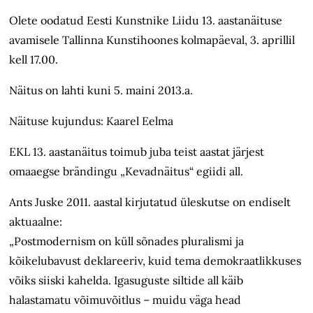
Olete oodatud Eesti Kunstnike Liidu 13. aastanäituse
avamisele Tallinna Kunstihoones kolmapäeval, 3. aprillil
kell 17.00.
Näitus on lahti kuni 5. maini 2013.a.
Näituse kujundus: Kaarel Eelma
EKL 13. aastanäitus toimub juba teist aastat järjest
omaaegse brändingu „Kevadnäitus“ egiidi all.
Ants Juske 2011. aastal kirjutatud üleskutse on endiselt
aktuaalne:
„Postmodernism on küll sõnades pluralismi ja
kõikelubavust deklareeriv, kuid tema demokraatlikkuses
võiks siiski kahelda. Igasuguste siltide all käib
halastamatu võimuvõitlus – muidu väga head