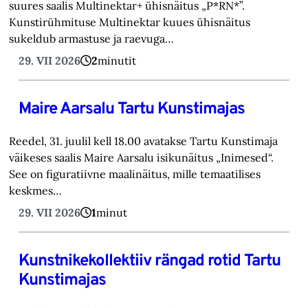
suures saalis Multinektar+ ühisnäitus „P*RN*”.
Kunstirühmituse Multinektar kuues ühisnäitus
sukeldub armastuse ja raevuga…
29. VII 2026
2
minutit
Maire Aarsalu Tartu Kunstimajas
Reedel, 31. juulil kell 18.00 avatakse Tartu Kunstimaja
väikeses saalis Maire Aarsalu isikunäitus „Inimesed“.
See on figuratiivne maalinäitus, mille temaatilises
keskmes…
29. VII 2026
1
minut
Kunstnikekollektiiv rängad rotid Tartu
Kunstimajas