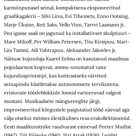
karmiinpunasel seinal, kompaktsena eksponeeritud
graafikagalerii – Silvi Liiva, Evi Tihemets, Enno Ootsing,
Marje Üksine, Reti Saks, Vello Vinn, Tarrvi Laamann jt.
Pea igasse saali on jagunud ka installatiivset skulptuuri –
Mare Mikoff, Per William Petersen, Tiiu Kirsipuu, Mari-
Liis Tammi, Aili Vahtrapuu, Aleksander Jakovlev jt.
Näituse kujundaja Kaarel Eelma on kasutanud maailmas
populaarsust koguvat, ammu-unustatud vana
kujundusprintsiipi, kus kontrastseks värvitud
seinapindu käsitletakse autonoomsete tervikutena,
eristuvate töödeblokkide foonid varieeruvad valgest
mustani. Musikaalsete mängureeglite järgi,
improviseeritud kõrgustele paigutatud tööd näevad aga
välja otsekui mitmes ülestikulises reas erakollektsioonid.
Eesti maalikunstnike raudvarast esinevad Peeter Mudist
(1942), Tiit Pääsuke (1941), Jüri Arrak (1936), Lembit