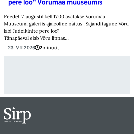
pere loo“ Võrumaa muuseumis
Reedel, 7. augustil kell 17.00 avatakse Võrumaa
Muuseumi galeriis ajalooline näitus „Sajanditagune Võru
läbi Judeikinite pere loo“.
Tänapäeval elab Võru linnas…
23. VII 2026
2
minutit