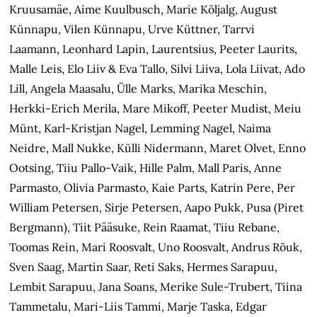
Kruusamäe, Aime Kuulbusch, Marie Kõljalg, August
Künnapu, Vilen Künnapu, Urve Küttner, Tarrvi
Laamann, Leonhard Lapin, Laurentsius, Peeter Laurits,
Malle Leis, Elo Liiv & Eva Tallo, Silvi Liiva, Lola Liivat, Ado
Lill, Angela Maasalu, Ülle Marks, Marika Meschin,
Herkki-Erich Merila, Mare Mikoff, Peeter Mudist, Meiu
Münt, Karl-Kristjan Nagel, Lemming Nagel, Naima
Neidre, Mall Nukke, Külli Nidermann, Maret Olvet, Enno
Ootsing, Tiiu Pallo-Vaik, Hille Palm, Mall Paris, Anne
Parmasto, Olivia Parmasto, Kaie Parts, Katrin Pere, Per
William Petersen, Sirje Petersen, Aapo Pukk, Pusa (Piret
Bergmann), Tiit Pääsuke, Rein Raamat, Tiiu Rebane,
Toomas Rein, Mari Roosvalt, Uno Roosvalt, Andrus Rõuk,
Sven Saag, Martin Saar, Reti Saks, Hermes Sarapuu,
Lembit Sarapuu, Jana Soans, Merike Sule-Trubert, Tiina
Tammetalu, Mari-Liis Tammi, Marje Taska, Edgar