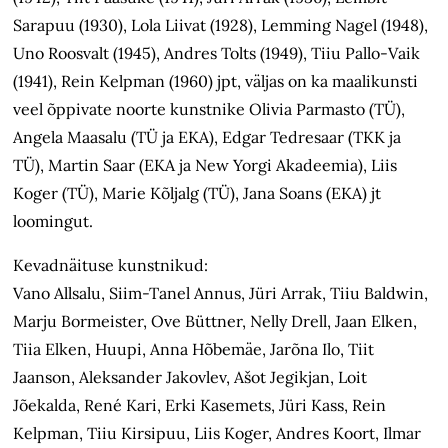
Sarapuu (1930), Lola Liivat (1928), Lemming Nagel (1948),
Uno Roosvalt (1945), Andres Tolts (1949), Tiiu Pallo-Vaik
(1941), Rein Kelpman (1960) jpt, väljas on ka maalikunsti
veel õppivate noorte kunstnike Olivia Parmasto (TÜ),
Angela Maasalu (TÜ ja EKA), Edgar Tedresaar (TKK ja
TÜ), Martin Saar (EKA ja New Yorgi Akadeemia), Liis
Koger (TÜ), Marie Kõljalg (TÜ), Jana Soans (EKA) jt
loomingut.
Kevadnäituse kunstnikud:
Vano Allsalu, Siim-Tanel Annus, Jüri Arrak, Tiiu Baldwin,
Marju Bormeister, Ove Büttner, Nelly Drell, Jaan Elken,
Tiia Elken, Huupi, Anna Hõbemäe, Jarõna Ilo, Tiit
Jaanson, Aleksander Jakovlev, Ašot Jegikjan, Loit
Jõekalda, René Kari, Erki Kasemets, Jüri Kass, Rein
Kelpman, Tiiu Kirsipuu, Liis Koger, Andres Koort, Ilmar